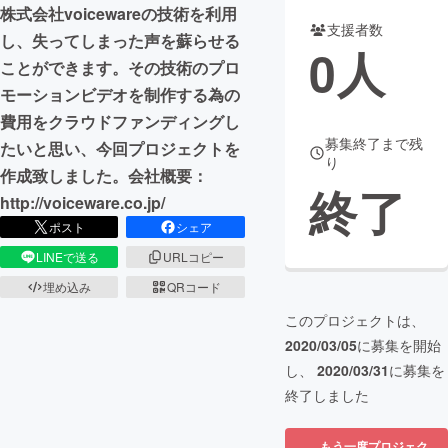
株式会社voicewareの技術を利用
支援者数
まちづくり・地域活性化
し、失ってしまった声を蘇らせる
0
人
ことができます。その技術のプロ
モーションビデオを制作する為の
CAMPFIRE for Social Good
CAMPFIRE Creation
費用をクラウドファンディングし
CAMPFIREふるさと納税
machi-ya
コミュニティ
募集終了まで残
たいと思い、今回プロジェクトを
り
作成致しました。会社概要：
終了
http://voiceware.co.jp/
ポスト
シェア
LINEで送る
URLコピー
埋め込み
QRコード
このプロジェクトは、
2020/03/05
に募集を開始
し、
2020/03/31
に募集を
終了しました
もう一度プロジェク