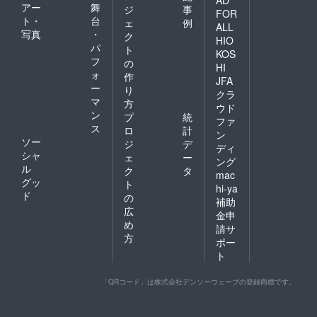
アー
舞
ジ
事
FOR
ト・
台
ェ
例
ALL
写真
・
ク
HIO
パ
ト
KOS
フ
の
HI
ォ
作
JFA
ー
り
クラ
マ
方
ウド
ン
プ
統
ファ
ス
ロ
計
ン
ソー
ジ
デ
ディ
シャ
ェ
ー
ング
ル
ク
タ
mac
グッ
ト
hi-ya
ド
の
補助
広
金申
め
請サ
方
ポー
ト
「QRコード」は株式会社デンソーウェーブの登録商標です。