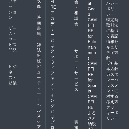
ファ
映
FI
会
バシー
al
ッ
像
RE
・
ポリ
Goo
ショ
・
ア
相
シー
d
ン
映
カ
談
特定商
CAM
画
デ
会
取引法
PFI
ゲー
書
ミ
に基づ
RE
ム・
籍
ー
く表記
for
サー
・
と
情報セ
Ente
ビス
雑
は
キュリ
rtain
開発
誌
ク
サ
ティ方
men
出
ラ
ポ
針
t
版
ウ
ー
反社基
CAM
ビジ
ビ
ド
ト
本方針
PFI
ネ
ュ
フ
サ
カスタ
RE
ス・
ー
ァ
ー
マーハ
for
起業
テ
ン
ビ
ラスメ
Spor
ィ
デ
ス
ントに
ts
ー
ィ
対する
CAM
・
ン
考え方
PFI
ヘ
グ
クッ
RE
ル
と
キーポ
ふる
ス
は
リシー
さと
ケ
プ
実
納税
ア
ロ
施
AD