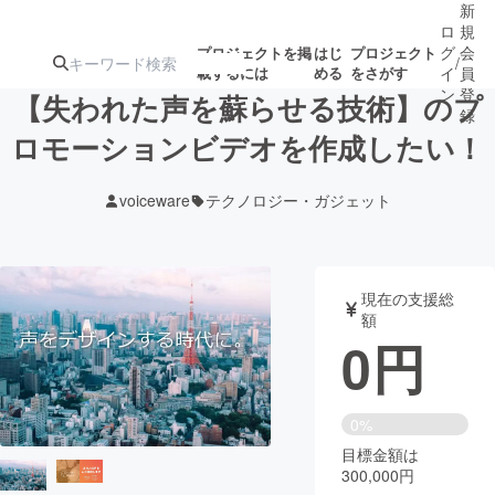
新
ロ
規
グ
会
プロジェクトを掲
はじ
プロジェクト
/
載するには
める
をさがす
イ
員
ン
登
【失われた声を蘇らせる技術】のプ
録
ロモーションビデオを作成したい！
人気のプロ
注目のリ
注目の新着プロ
募集終了が近いプ
もうすぐ公開
voiceware
テクノロジー・ガジェット
ジェクト
ターン
ジェクト
ロジェクト
されます
アート・写真
音楽
現在の支援総
額
0
円
テクノロジー・ガジェット
ゲーム・サ
映像・映画
書籍・雑誌
0%
目標金額は
300,000円
ビジネス・起業
チャレンジ