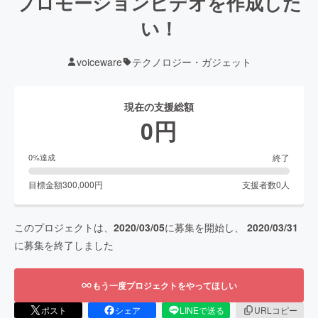
プロモーションビデオを作成した
い！
voiceware
テクノロジー・ガジェット
現在の支援総額
0
円
終了
0
%達成
目標金額
300,000
円
支援者数
0
人
このプロジェクトは、
2020/03/05
に募集を開始し、
2020/03/31
に募集を終了しました
もう一度プロジェクトをやってほしい
ポスト
シェア
LINEで送る
URLコピー