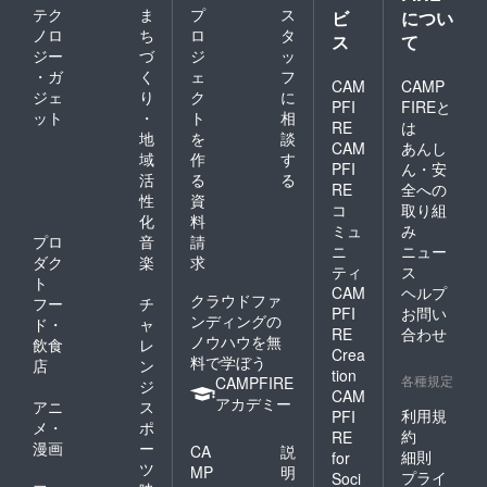
テク
ま
プ
ス
ビ
につい
ノロ
ち
ロ
タ
ス
て
ジー
づ
ジ
ッ
・ガ
く
ェ
フ
CAM
CAMP
ジェ
り
ク
に
PFI
FIREと
ット
・
ト
相
RE
は
地
を
談
CAM
あんし
域
作
す
PFI
ん・安
活
る
る
RE
全への
性
資
コ
取り組
化
料
ミュ
み
プロ
音
請
ニ
ニュー
ダク
楽
求
ティ
ス
ト
CAM
ヘルプ
クラウドファ
フー
チ
PFI
お問い
ンディングの
ド・
ャ
RE
合わせ
ノウハウを無
飲食
レ
Crea
料で学ぼう
店
ン
tion
各種規定
CAMPFIRE
ジ
CAM
アカデミー
アニ
ス
利用規
PFI
メ・
ポ
約
RE
漫画
ー
CA
説
細則
for
ツ
MP
明
プライ
Soci