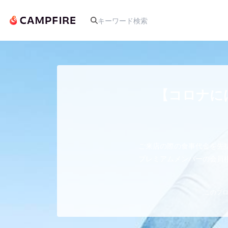
人気のプロジェクト
【コロナに
アート・写真
ご来店の際の食事代金を先
テクノロジー・ガジェット
プレミアムメンバーの会員
映像・映画
このプロ
ビジネス・起業