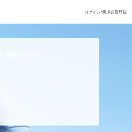
ログイン
/
新規会員登録
うすぐ公開されます
り続けたい‼
プロダクト
ファッション
スポーツ
だけます。
ア
ソーシャルグッド