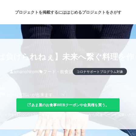
プロジェクトを掲載するには
はじめる
プロジェクトをさがす
注目のリターン
注目の新着プロジェクト
募集終了が近いプロジェクト
も
は負けられねぇ】未来へ繋ぐ料理を作
amanohiromi
フード・飲食店
コロナサポートプログラム対象
音楽
舞台・パフォーマンス
払い。
ゲーム・サービス開発
フード・飲食店
権料金のお支払いが出来ます。
あま屋のお食事WEBクーポンや会員権を買う。
書籍・雑誌出版
アニメ・漫画
ジェクトは2020/03/30に募集を終了しました。こちらから関連ページを閲覧いた
チャレンジ
ビューティー・ヘルスケ