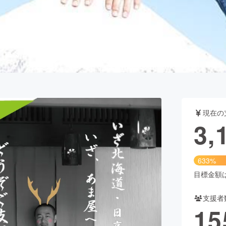
CAMPFIRE for Social Good
CAMPFIRE Creation
CAMPFIREふるさと納税
machi-ya
コミュニティ
現在の
3,
633%
目標金額は5
支援者
15