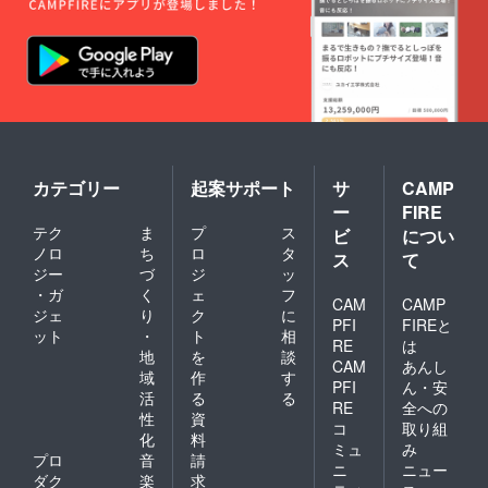
カテゴリー
起案サポート
サ
CAMP
ー
FIRE
テク
ま
プ
ス
ビ
につい
ノロ
ち
ロ
タ
ス
て
ジー
づ
ジ
ッ
・ガ
く
ェ
フ
CAM
CAMP
ジェ
り
ク
に
PFI
FIREと
ット
・
ト
相
RE
は
地
を
談
CAM
あんし
域
作
す
PFI
ん・安
活
る
る
RE
全への
性
資
コ
取り組
化
料
ミュ
み
プロ
音
請
ニ
ニュー
ダク
楽
求