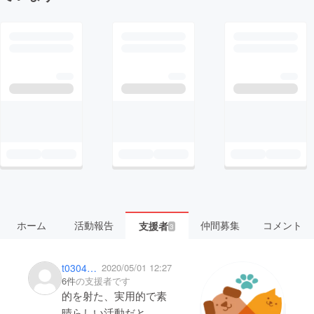
ホーム
活動報告
仲間募集
コメント
支援者
3
t03043da
2020/05/01 12:27
6件
の支援者です
的を射た、実用的で素
晴らしい活動だと