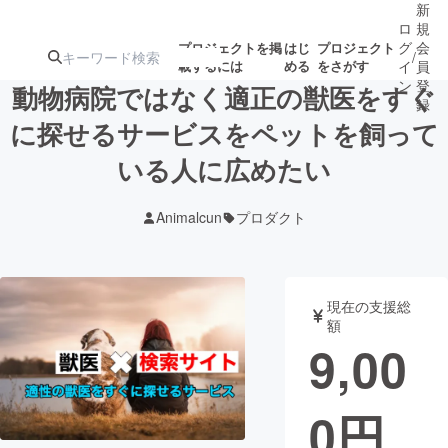
新
ロ
規
グ
会
プロジェクトを掲
はじ
プロジェクト
/
載するには
める
をさがす
イ
員
ン
登
動物病院ではなく適正の獣医をすぐ
録
に探せるサービスをペットを飼って
いる人に広めたい
人気のプロ
注目のリ
注目の新着プロ
募集終了が近いプ
もうすぐ公開
ジェクト
ターン
ジェクト
ロジェクト
されます
Animalcun
プロダクト
アート・写真
音楽
現在の支援総
テクノロジー・ガジェット
ゲーム・サ
額
9,00
映像・映画
書籍・雑誌
0
円
ビジネス・起業
チャレンジ