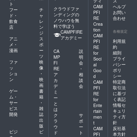
ティ
ス
ト
CAM
ヘルプ
クラウドファ
フー
チ
PFI
お問い
ンディングの
ド・
ャ
RE
合わせ
ノウハウを無
飲食
レ
Crea
料で学ぼう
店
ン
tion
各種規定
CAMPFIRE
ジ
CAM
アカデミー
アニ
ス
利用規
PFI
メ・
ポ
約
RE
漫画
ー
CA
説
細則
for
ツ
MP
明
プライ
Soci
ファ
映
FI
会
バシー
al
ッ
像
RE
・
ポリ
Goo
ショ
・
ア
相
シー
d
ン
映
カ
談
特定商
CAM
画
デ
会
取引法
PFI
ゲー
書
ミ
に基づ
RE
ム・
籍
ー
く表記
for
サー
・
と
情報セ
Ente
ビス
雑
は
キュリ
rtain
開発
誌
ク
サ
ティ方
men
出
ラ
ポ
針
t
版
ウ
ー
反社基
CAM
ビジ
ビ
ド
ト
本方針
PFI