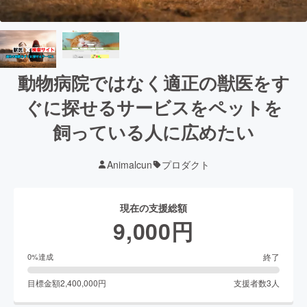
動物病院ではなく適正の獣医をす
ぐに探せるサービスをペットを
飼っている人に広めたい
Animalcun
プロダクト
現在の支援総額
9,000
円
終了
0
%達成
目標金額
2,400,000
円
支援者数
3
人