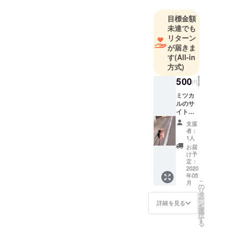
くと1時間
半、コンビ
目標金額
未達でも
ニは24時間
リターン
営業ではな
が届きま
い。そんな
す
(All-in
田舎育ちな
方式)
ので普段か
500
円
ら動物に触
ミツカ
れあう機会
ルのサ
もたくさん
イト内
あり、たぬ
にて全
支援
ての方
きやイノシ
者：
の氏名
1人
シまで家の
orニッ
お届
近くにいる
クネー
け予
ムを記
定：
こともあり
載させ
2020
ました。
年05
ていた
こ
月
だきま
私自身、動
の
リ
す。※支
タ
物がすごく
ー
援時、
ン
詳細を見る
を
大好きでイ
必ず備
選
択
考欄に
ンコをずっ
す
る
ご希望