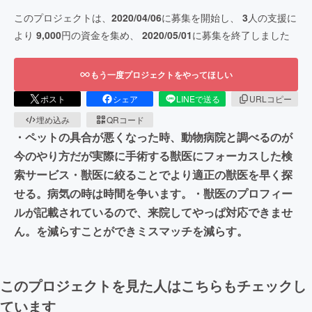
このプロジェクトは、
2020/04/06
に募集を開始し、
3
人の支援に
より
9,000
円の資金を集め、
2020/05/01
に募集を終了しました
もう一度プロジェクトをやってほしい
ポスト
シェア
LINEで送る
URLコピー
埋め込み
QRコード
・ペットの具合が悪くなった時、動物病院と調べるのが
今のやり方だが実際に手術する獣医にフォーカスした検
索サービス・獣医に絞ることでより適正の獣医を早く探
せる。病気の時は時間を争います。・獣医のプロフィー
ルが記載されているので、来院してやっぱ対応できませ
ん。を減らすことができミスマッチを減らす。
このプロジェクトを見た人はこちらもチェックし
ています