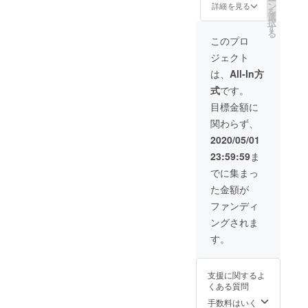
ー
ルのロ
載とお
ン
詳細を見る
を
ゴやP
礼の
選
択
ちゃん
メール
す
る
の写真
もさせ
このプロ
などを
ていた
ジェクト
プリン
だきま
トする
す！ ※
は、
All-In方
予定で
支援
式
です。
す！ 他
時、必
にミツ
ず備考
目標金額に
カルの
欄にご
関わらず、
サイト
希望の
内への
お名前
2020/05/01
氏名or
をご記
23:59:59
ま
ニック
入くだ
ネーム
さい。
でに集まっ
の記載
た金額が
とお礼
のメー
ファンディ
ルもさ
ングされま
せてい
ただき
す。
ます！
※支援
時、必
支援に関するよ
ず備考
くある質問
欄にご
希望の
手数料はいく