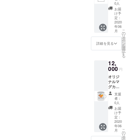
す！ 自
0人
り多くの獣
作した
お届
ことは
医に登録し
け予
ありま
定：
てただき、
せんが
2020
カメや爬虫
年06
業者さ
こ
月
んと連
類などの
の
リ
携して
タ
ニッチな生
ー
デザイ
ン
詳細を見る
を
物にも対応
ンさせ
選
択
ていた
す
できる柔軟
る
だきま
なサービス
12,
す！ サ
イズと
を目指して
000
円
住所を
おります。
オリジ
教えて
ナルマ
いただ
グカッ
くこと
プを提
になり
支援
供させ
ます！
者：
てくだ
他にミ
0人
さい！
ツカル
お届
デザイ
のサイ
け予
ンは今
ト内へ
定：
のとこ
2020
の氏名
年06
ろ未定
orニッ
こ
月
ですが
クネー
の
リ
ミツカ
ムの記
タ