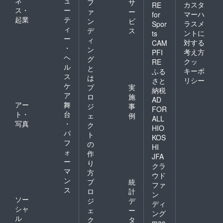
ネ
ュ
フ
サ
カスタ
RE
ス・
ー
ァ
ー
マーハ
for
起業
テ
ン
ビ
ラスメ
Spor
ィ
デ
ス
ントに
ts
ー
ィ
対する
CAM
・
ン
考え方
PFI
ヘ
グ
クッ
RE
ル
と
キーポ
ふる
ス
は
リシー
さと
ケ
プ
実
納税
ア
ロ
施
AD
アー
舞
ジ
事
FOR
ト・
台
ェ
例
ALL
写真
・
ク
HIO
パ
ト
KOS
フ
の
HI
ォ
作
JFA
ー
り
クラ
マ
方
ウド
ン
プ
統
ファ
ス
ロ
計
ン
ソー
ジ
デ
ディ
シャ
ェ
ー
ング
ル
ク
タ
mac