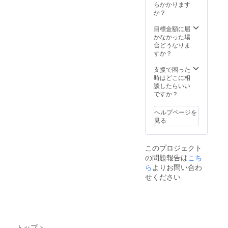
お名前
らかかります
をご記
か？
入くだ
さい。
目標金額に届
かなかった場
合どうなりま
すか？
支援で困った
時はどこに相
談したらいい
ですか？
ヘルプページを
見る
このプロジェクト
の問題報告は
こち
ら
よりお問い合わ
せください
トップ
>