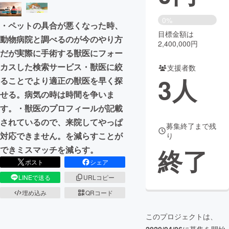
まちづくり・地域活性化
0%
・ペットの具合が悪くなった時、
目標金額は
動物病院と調べるのが今のやり方
2,400,000円
CAMPFIRE for Social Good
CAMPFIRE Creation
だが実際に手術する獣医にフォー
CAMPFIREふるさと納税
machi-ya
コミュニティ
カスした検索サービス・獣医に絞
支援者数
3
人
ることでより適正の獣医を早く探
せる。病気の時は時間を争いま
す。・獣医のプロフィールが記載
されているので、来院してやっぱ
募集終了まで残
対応できません。を減らすことが
り
終了
できミスマッチを減らす。
ポスト
シェア
LINEで送る
URLコピー
埋め込み
QRコード
このプロジェクトは、