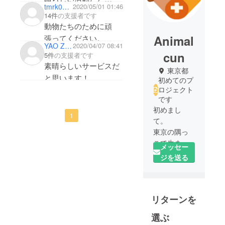
tmrk09190430
2020/05/01 01:46
思います。こんなサイ
14件
の支援者です
トがあれば、
動物たちのために頑
愛犬を診てもらうとき
Animal
張ってください。
YAO ZANG
2020/04/07 08:41
本当に助かります。
cun
5件
の支援者です
少ないですが足しにし
素晴らしいサービスだ
東京都
てください
と思います！
初めてのプ
困っている飼い主さん
ロジェクト
です
を助けてあげて下さ
初めまし
い！
1
て。
東京の隅っ
こで生まれ
メッセー
ました。
ジを送る
出身地はす
ごく自然に
囲まれてい
リターンを
るところ
で、最寄り
選ぶ
駅までは歩