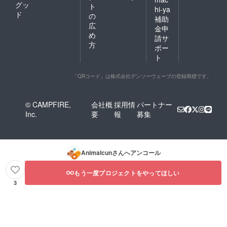
グッ
ト
hi-ya
ド
の
補助
広
金申
め
請サ
方
ポー
ト
「QRコード」は株式会社デンソーウェーブの登録商標です。
© CAMPFIRE,
会社概
採用情
パートナー
Inc.
要
報
募集
Animalcun
さんへアンコール
もう一度プロジェクトをやってほしい
3