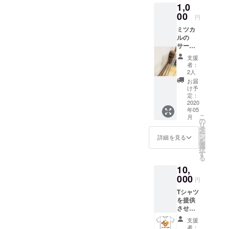
と飼ってい
1,0
のお名
ましたが、
前をご
00
円
記入く
去年インコ
ミツカ
ださ
は何かを誤
ルの
い。
サービ
飲し栄養が
スの現
支援
摂取できな
状など
者：
くなり亡く
を含ん
2人
だ心を
なってしま
お届
こめた
け予
いその時の
お礼の
定：
メール
2020
動物病院探
年05
をさせ
しに苦労し
こ
月
てくだ
の
リ
たことから
さい。※
タ
ー
支援
今回このよ
ン
詳細を見る
を
時、必
選
うなサービ
択
ず備考
す
る
スを立ち上
欄にご
10,
希望の
げました。
お名前
000
円
この獣医検
をご記
Tシャツ
入くだ
索サービス
を提供
さい。
は掲載する
させて
獣医の負担
いただ
支援
きま
も少なくよ
者：