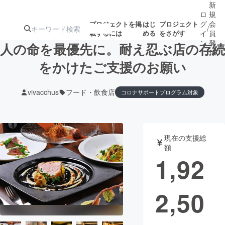
新
ロ
規
グ
会
プロジェクトを掲
はじ
プロジェクト
/
載するには
める
をさがす
イ
員
ン
登
人の命を最優先に。耐え忍ぶ店の存続
録
をかけたご支援のお願い
人気のプロ
注目のリ
注目の新着プロ
募集終了が近いプ
もうすぐ公開
vivacchus
フード・飲食店
コロナサポートプログラム対象
ジェクト
ターン
ジェクト
ロジェクト
されます
アート・写真
音楽
現在の支援総
額
1,92
テクノロジー・ガジェット
ゲーム・サ
映像・映画
書籍・雑誌
2,50
ビジネス・起業
チャレンジ