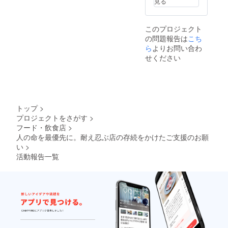
見る
お届け
の方法
本数が4
にて連
本にな
絡いた
このプロジェクト
る場合
しま
の問題報告は
こち
があり
す。ご
ます。
希望が
ら
よりお問い合わ
例：
あれば
せください
ADF、
その旨
NDE、
お知ら
BBB
せくだ
等 ど
さい。
んな組
み合わ
トップ
>
せでも
プロジェクトをさがす
>
構いま
フード・飲食店
>
せん。
ソムリ
人の命を最優先に。耐え忍ぶ店の存続をかけたご支援のお願
エにお
い
>
まかせ
活動報告一覧
すると
いう方
は「お
まか
せ」と
ご記入
くださ
い。 ※
無記入