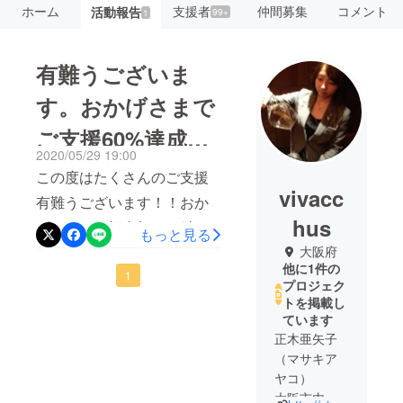
ホーム
支援者
仲間募集
コメント
活動報告
99+
1
有難うございま
す。おかげさまで
ご支援60%達成し
2020/05/29 19:00
ました！！
この度はたくさんのご支援
vivacc
有難うございます！！おか
hus
げさまで目標金額60％達成
もっと見る
いたしました。お店は約2か
大阪府
他に1件の
月の自粛期間を終え、よう
1
プロジェク
やく6月1日より営業再開す
トを掲載し
ています
ることになりました。これ
正木亜矢子
もひとえにご支援いただい
（マサキア
ている皆様のおかげと感謝
ヤコ）
大阪市内で