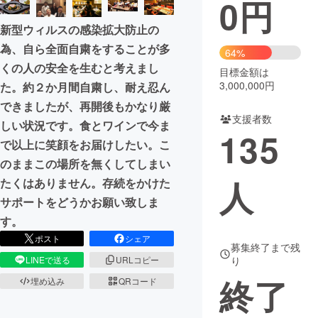
0
円
まちづくり・地域活性化
新型ウィルスの感染拡大防止の
為、自ら全面自粛をすることが多
64%
くの人の安全を生むと考えまし
CAMPFIRE for Social Good
CAMPFIRE Creation
目標金額は
3,000,000円
た。約２か月間自粛し、耐え忍ん
CAMPFIREふるさと納税
machi-ya
コミュニティ
できましたが、再開後もかなり厳
支援者数
しい状況です。食とワインで今ま
135
で以上に笑顔をお届けしたい。こ
のままこの場所を無くしてしまい
人
たくはありません。存続をかけた
サポートをどうかお願い致しま
す。
ポスト
シェア
募集終了まで残
LINEで送る
URLコピー
り
終了
埋め込み
QRコード