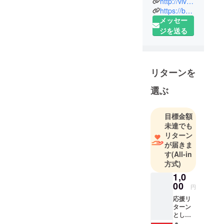
しています。再開後もいば
http://vivacchus.co.jp/
イタリアン
https://buon-amico.com/
らの道は続くと思います
レストラン
メッセー
が、せっかくいただいたご
を経営して
ジを送る
います。
支援を無駄にしないように
20代で単身
従業員全員で気を引き締め
イタリアへ
て、たくさんの方に来て頂
リターンを
渡り、現地
けるように頑張ろう！と結
のソムリエ
選ぶ
資格を取
束していますのでどうか引
得。
き続き、継続支援として目
目標金額
帰国後ヴィ
標金額までご協力をお願い
未達でも
ヴァッカス
リターン
できればと思います。ま
をオープ
が届きま
ン。イタリ
た、お店を再開できるよう
す
(All-in
アワインと
方式)
になりましたので、新たな
食との魅力
1,0
リターンを増やしました。
を伝えるべ
00
円
くペアリン
ワインに引き続き、当店の
応援リ
グコースや
ターン
名物メインをグルメリター
とし
マサキメ
て。リ