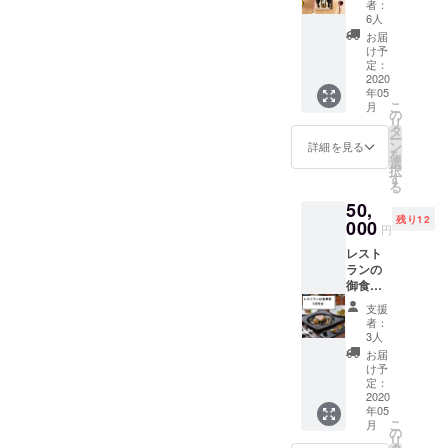
=12460
な方は
者：
ゼ」 ・
アドレ
ンアミ
円を
備考欄
6人
香り高
スは間
コ」よ
11500
にて住
お届
い黒ト
違いな
り毎月
円で購
所、別
け予
リュフ
く入力
お好み
入いた
定：
アドレ
のリ
くださ
のワイ
2020
だけま
ス、ご
ゾット
い。正
年05
ンを３
す。 特
連絡先
・デ
しく入
こ
月
～４本
定のワ
の
などご
ザート
力され
リ
セット
インが
タ
記入頂
・お茶
ないと
ー
でお送
お苦手
ン
けれ
詳細を見る
菓子
リター
を
りいた
な方に
選
ば、い
「名物
ンのお
択
しま
は赤の
す
ずれか
バック
届けが
る
す。
み、白
の方法
リブの
できま
50,
10000
のみの
にて連
ブレ
せん。
残り12
円以上
000
セット
絡いた
円
ゼ」 ナ
ご不安
相当+送
もお選
しま
イフが
な方は
レスト
料900円
び頂け
す。ご
いらな
備考欄
ランの
×３か月
ます。
希望が
いほど
にて別
御食事
分
備考欄
あれば
柔らか
メール
券で
=32700
に「白
その旨
支援
く煮込
アドレ
す。
円を
のみ希
お知ら
者：
んだス
スもし
ヴィ
29000
望」も
3人
せくだ
ペアリ
くは住
ヴァッ
円でご
しくは
さい。
お届
ブを目
所をお
カスで
購入頂
「赤の
け予
の前で
知らせ
使える
けま
定：
み希
お取り
頂けれ
お食事
2020
す。 お
望」と
分けし
ばいず
年05
券を
届けは5
ご記入
て、特
こ
れかの
月
55000
月より
の
くださ
製の
リ
方法で
円分を
随時1か