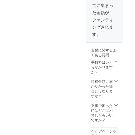
ださ
さい。
スは間
み合わ
でに集まっ
い。
画像が
違えな
せでも
た金額が
見にく
くご入
構いま
い場合
力くだ
せん。
ファンディ
はこち
さい。
ソムリ
ングされま
らのリ
万が一
エにお
ンクよ
間違え
まかせ
す。
りご覧
があっ
すると
くださ
た場合
いう方
い。
はリ
は「お
支援に関するよ
https://
ターン
まか
くある質問
buon-
のお届
せ」と
amico.c
けが出
手数料はいく
ご記入
om/?
来かね
らかかります
くださ
tid=9&
ます。
か？
い。 ※
mode=f
ご不安
無記入
25 お好
な方は
目標金額に届
の場合
みタイ
備考欄
かなかった場
はお任
プは備
にて住
合どうなりま
せとな
考欄よ
所、別
すか？
り、4本
りお知
アドレ
セット
らせく
ス、ご
支援で困った
でお送
ださ
連絡先
時はどこに相
りしま
い。 選
などご
談したらいい
す。
んで頂
記入頂
ですか？
くタイ
けれ
プに
ば、い
ヘルプページを
よって
ずれか