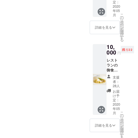
ワイン2
コース
定：
・ア
税込み
本セッ
2020
をアレ
ミュー
です。
年05
トをお
ンジ
ズ ・前
※複数ご
こ
月
届けい
し、
の
菜 ・パ
希望の
リ
たしま
ヴィ
タ
スタ ・
方は一
ー
す。 紅
ヴァッ
ン
メイン
詳細を見る
旦ご購
を
白ワイ
カスの
選
「ヴィ
入いた
択
ンセッ
自慢の
す
ヴァッ
だき、
る
ト7150
名物料
カス名
リピー
10,
円相当
理
物バッ
トで2つ
残り22
+送料
000
「バッ
クリブ
目が簡
円
900円
クリブ
のブレ
単に買
レスト
=8050
のブレ
ゼ」 ・
えま
ランの
円を
ゼ」と
香り高
す。
御食事
7000円
香り高
い黒ト
券で
で購入
い黒ト
リュフ
支援
す。
いただ
リュフ
のリ
者：
ヴィ
けま
のリ
28人
ゾット
ヴァッ
す。 赤
ゾット
・デ
お届
カスで
ワイン
を組み
け予
ザート
使える
もしく
定：
込んだ
・お茶
お食事
2020
は白ワ
全7品の
菓子
年05
券を
インが
特別
「名物
こ
月
12000
お苦手
の
コース
バック
リ
円分を
な方に
タ
に乾杯
リブの
ー
10000
は赤
ン
用のス
詳細を見る
ブレ
を
円にて
赤、白
選
パーク
ゼ」 ナ
択
お届け
白の
す
リング
イフが
る