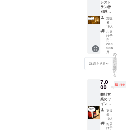
レスト
通常の
す。 特
ラン特
コース
製のワ
別感謝
をアレ
インと
コース
ンジ
香味野
支援
スパー
し、
菜を煮
者：
クリン
ヴィ
込んだ
16人
グ付
ヴァッ
ソース
お届
き
カスの
で旨味
け予
9400円
自慢の
定：
たっぷ
→7000
2020
名物料
りにお
年05
円/お1
理
召し上
こ
月
人様分
「バッ
の
がりく
リ
レスト
クリブ
タ
ださ
ー
ラン再
のブレ
ン
い。
詳細を見る
を
開時に
ゼ」と
選
300g
択
ご利用
香り高
す
1セット
る
いただ
い黒ト
でお送
7,0
ける
リュフ
りいた
残り90
コース
00
のリ
しま
円
料理+乾
ゾット
す。 通
弊社営
杯ス
を組み
常4200
業のワ
パーク
込んだ
円を
イン
リング
全7品の
→3500
ショッ
がつい
特別
円でご
支援
プ「ボ
たチ
コー
購入い
者：
ンアミ
ケット
ス。
10人
ただけ
コ」よ
です。
コース
ます。
お届
り紅白
通常の
内容：
け予
送料・