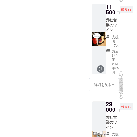
いたし
セット
をお付
いらな
11,
ます。
もお選
けした
いほど
残り33
(おつり
500
び頂け
コース
柔らか
円
は出ま
ます。
となり
く煮込
弊社営
せん) 有
備考欄
ます。
んだス
業のワ
効期
に「白
コース
ペアリ
イン
限：
２本希
内容：
ブを目
ショッ
2020年
望」も
・乾杯
の前で
支援
プ「ボ
12月20
しくは
用のス
者：
お取り
ンアミ
日 ※
「赤２
17人
パーク
分けし
コ」よ
メール
本希
リング
お届
て、特
り紅白
アドレ
望」と
け予
（ノン
製の
+スパー
スは間
定：
ご記入
アル
ソース3
クリン
2020
違えな
くださ
コール
種類で
年05
グワイ
くご入
い。 ※
に変更
召し上
こ
月
ンの3本
力くだ
の
配送は
も可）
がって
リ
セット
さい。
タ
購入時
・ア
頂く、
ー
をお届
万が一
ン
期によ
詳細を見る
ミュー
人気ナ
を
けいた
間違え
選
り2020
ズ ・前
ンバー
択
しま
があっ
す
年５月
菜 ・パ
ワンの
る
す。 泡
た場合
～７月
スタ ・
メイ
29,
紅白ワ
はリ
にかけ
メイン
ン。 有
残り19
イン3本
000
ターン
てお送
「ヴィ
円
効期
セット
のお届
りしま
ヴァッ
限：
弊社営
11560
けが出
す。
カス名
2020年
業のワ
円相当
来かね
物バッ
12月15
イン
+送料
ます。
クリブ
日 ※
ショッ
900円
ご不安
のブレ
支援
メール
プ「ボ