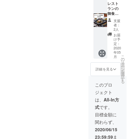
できま
×6か月
レスト
来かね
amico.c
せん。
分
ランの
ます。
om/?
ご不安
=65400
御食事
ご不安
tid=9&
な方は
円を
券で
な方は
mode=f
支援
備考欄
59000
す。
備考欄
25 お好
者：
にて別
円でご
ヴィ
にて住
みタイ
2人
メール
購入頂
ヴァッ
所、別
プは備
お届
アドレ
けま
カスで
アドレ
考欄よ
け予
スもし
す。 お
使える
ス、ご
定：
りお知
くは住
届けは5
お食事
2020
連絡先
らせく
所をお
年05
月より
券を
などご
ださ
こ
知らせ
月
随時1か
110000
記入頂
の
い。 選
リ
頂けれ
月ごと
円分を
けれ
タ
んで頂
ー
ばいず
にお送
100000
ば、い
ン
くタイ
詳細を見る
を
れかの
りいた
円にて
ずれか
選
プに
択
方法で
しま
お届け
の方法
す
よって
る
リター
す。 お
いたし
にて連
お届け
このプロ
ンをお
好みは
ます。
絡いた
本数が4
届けい
ジェクト
画像を
(おつり
しま
本にな
たしま
ご参照
は出ま
す。ご
る場合
は、
All-In方
す。お
の上、
せん) 有
希望が
があり
届け方
式
です。
お好み
効期
あれば
ます。
法にご
のアル
限：
その旨
例：
目標金額に
希望が
ファ
2020年
お知ら
ADF、
あれば
関わらず、
ベット
12月20
せくだ
NDE、
その
で３種
日 ※
さい。
BBB
2020/06/15
旨、ご
類お選
メール
等 ど
記入く
23:59:59
ま
びくだ
アドレ
んな組