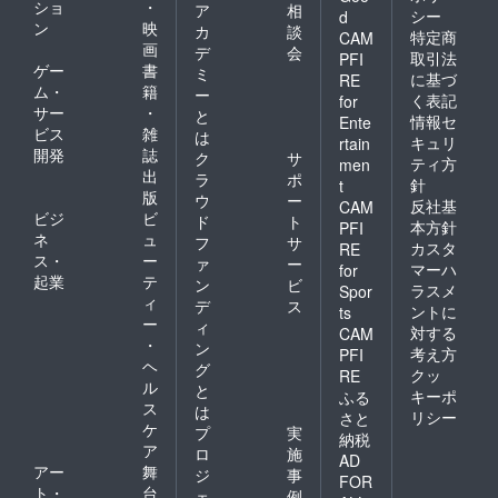
ショ
・
ア
相
シー
d
ン
映
カ
談
特定商
CAM
画
デ
会
取引法
PFI
ゲー
書
ミ
に基づ
RE
ム・
籍
ー
く表記
for
サー
・
と
情報セ
Ente
ビス
雑
は
キュリ
rtain
開発
誌
ク
サ
ティ方
men
出
ラ
ポ
針
t
版
ウ
ー
反社基
CAM
ビジ
ビ
ド
ト
本方針
PFI
ネ
ュ
フ
サ
カスタ
RE
ス・
ー
ァ
ー
マーハ
for
起業
テ
ン
ビ
ラスメ
Spor
ィ
デ
ス
ントに
ts
ー
ィ
対する
CAM
・
ン
考え方
PFI
ヘ
グ
クッ
RE
ル
と
キーポ
ふる
ス
は
リシー
さと
ケ
プ
実
納税
ア
ロ
施
AD
アー
舞
ジ
事
FOR
ト・
台
ェ
例