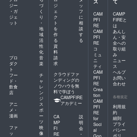
ス
て
ジー
づ
ジ
ッ
・ガ
く
ェ
フ
CAM
CAMP
ジェ
り
ク
に
PFI
FIREと
ット
・
ト
相
RE
は
地
を
談
CAM
あんし
域
作
す
PFI
ん・安
活
る
る
RE
全への
性
資
コ
取り組
化
料
ミュ
み
プロ
音
請
ニ
ニュー
ダク
楽
求
ティ
ス
ト
CAM
ヘルプ
クラウドファ
フー
チ
PFI
お問い
ンディングの
ド・
ャ
RE
合わせ
ノウハウを無
飲食
レ
Crea
料で学ぼう
店
ン
tion
各種規定
CAMPFIRE
ジ
CAM
アカデミー
アニ
ス
利用規
PFI
メ・
ポ
約
RE
漫画
ー
CA
説
細則
for
ツ
MP
明
プライ
Soci
ファ
映
FI
会
バシー
al
ッ
像
RE
・
ポリ
Goo