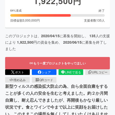
1,922,500
円
終了
64
%達成
目標金額
3,000,000
円
支援者数
135
人
このプロジェクトは、
2020/04/15
に募集を開始し、
135
人の支援
により
1,922,500
円の資金を集め、
2020/06/15
に募集を終了し
ました
もう一度プロジェクトをやってほしい
ポスト
シェア
LINEで送る
URLコピー
埋め込み
QRコード
新型ウィルスの感染拡大防止の為、自ら全面自粛をする
ことが多くの人の安全を生むと考えました。約２か月間
自粛し、耐え忍んできましたが、再開後もかなり厳しい
状況です。食とワインで今まで以上に笑顔をお届けした
い。このままこの場所を無くしてしまいたくはありませ