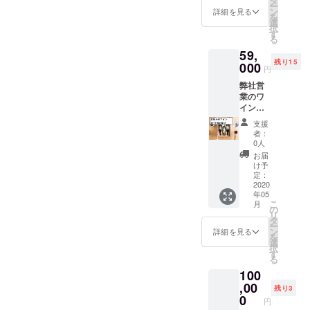
タ
い。
ソース3
ー
リター
50000
月ごと
ン
※「ス
詳細を見る
種類で
を
ンをお
円にて
にお送
選
パーク
召し上
択
届けい
お届け
りいた
す
リング
がって
る
たしま
いたし
しま
のみ」
頂く、
す。お
59,
ます。
す。 お
はお選
人気ナ
届け方
残り15
(おつり
000
好みは
びいた
円
ンバー
法にご
は出ま
画像を
だけま
ワンの
希望が
弊社営
せん) 有
ご参照
せん。
メイ
あれば
業のワ
効期
の上、
※配送は
ン。 有
その
イン
限：
お好み
購入時
効期
旨、ご
ショッ
2020年
のアル
期によ
支援
限：
記入く
プ「ボ
12月20
ファ
り2020
者：
2020年
ださ
ンアミ
日 ※
ベット
0人
年５月
12月15
い。
コ」よ
メール
で３種
～７月
お届
日 ※
り毎月
アドレ
類お選
け予
にかけ
メール
お好み
スは間
定：
びくだ
てお送
アドレ
のワイ
2020
違えな
さい。
りしま
スは間
年05
ンを３
くご入
画像が
す。
こ
違いな
月
～４本
力くだ
の
見にく
リ
く入力
セット
さい。
タ
い場合
ー
くださ
でお送
万が一
ン
はこち
詳細を見る
を
い。正
りいた
間違え
選
らのリ
択
しく入
しま
があっ
す
ンクよ
る
力され
す。
た場合
りご覧
ないと
100
10000
はリ
くださ
リター
円以上
,00
ターン
い。
残り3
ンのお
相当+送
のお届
0
https://
円
届けが
料900円
けが出
buon-