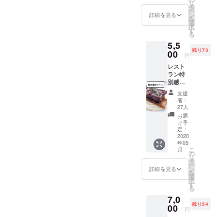
ければと存じます。ご了承
リ
らかく
入くだ
タ
ー
のほどよろしくお願いいた
煮込ん
さい。
ン
詳細を見る
を
だも
選
します。
択
の）を
す
る
ご自宅
5,5
へお届
残り73
けしま
00
円
す。 柔
レスト
らかく
ラン特
煮込ん
別感謝
でいる
コー
ので、
支援
ス
骨から
者：
7800円
お肉が
27人
→5500
ホロホ
お届
円（税
ロと簡
け予
別）/お
単に取
定：
1人様分
2020
れるの
年05
レスト
でナイ
こ
月
ラン再
フがい
の
リ
開時に
りませ
タ
ー
ご利用
ん。店
ン
詳細を見る
を
いただ
内でも
選
択
ける
お箸で
す
る
コース
食べら
7,0
料理チ
れる方
残り54
ケット
00
がほと
円
です。
んどで