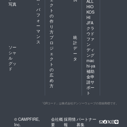
ALL
写真
・
ク
HIO
パ
ト
KOS
フ
の
HI
ォ
作
JFA
ー
り
クラ
マ
方
ウド
ン
プ
統
ファ
ス
ロ
計
ン
ソー
ジ
デ
ディ
シャ
ェ
ー
ング
ル
ク
タ
mac
グッ
ト
hi-ya
ド
の
補助
広
金申
め
請サ
方
ポー
ト
「QRコード」は株式会社デンソーウェーブの登録商標です。
© CAMPFIRE,
会社概
採用情
パートナー
Inc.
要
報
募集