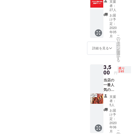
ンとして追加致しました。
支援
ソッドなど
ターン
者：
是非、この機会にお家でも
不要と
を使った気
27人
いう方
お届
取らない親
当店の自慢の味を楽しんで
はこち
け予
しみやすい
らをお
定：
頂ければと思います。【※リ
選びく
2020
ワインの普
年05
ださ
ターンお届けにつきまし
及に努め
こ
月
い。 お
の
リ
て】一部リターンが5月のお
る。
気持ち
タ
ー
を有難
ン
詳細を見る
株式会社Ｗ
届け予定となっておりまし
を
く頂戴
選
ｉｎｅ－ｉ
択
し、リ
す
たが、プロジェクト終了ま
る
ターン
ｓｍ 代表
3,5
お礼
で個別のご連絡先がこちら
取締役。
残り
メッ
00
295
円
で閲覧できない設定になっ
セージ
当店の
をお送
ておりますので、6月半ばプ
一番人
りさせ
気のメ
ていた
ロジェクト終了後、迅速に
イン料
だきま
支援
理、
す。 ※
リターンのお届け手続きを
者：
バック
メッ
5人
開始させていただきます。
リブの
セージ
お届
ブレゼ
が不要
け予
ご迷惑をおかけいたします
（スペ
な方は
定：
アリブ
2020
備考欄
が今しばらくお待ちいただ
年06
を極限
に不要
こ
月
まで柔
とご記
の