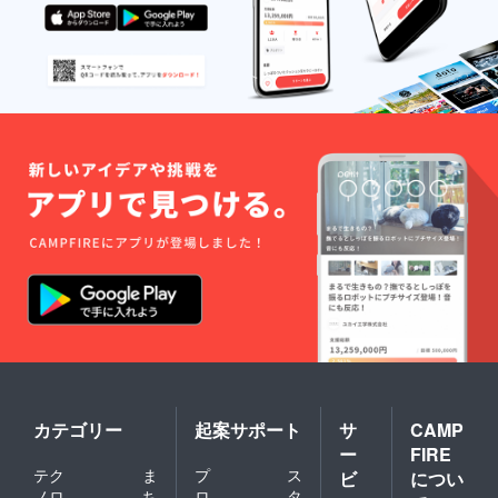
の場合
はお任
せとな
り、4本
セット
でお送
りしま
す。
カテゴリー
起案サポート
サ
CAMP
ー
FIRE
テク
ま
プ
ス
ビ
につい
ノロ
ち
ロ
タ