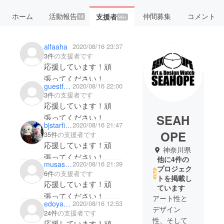
ホーム
活動報告
仲間募集
コメント
支援者
14
99+
alfaaha
2020/08/16 23:37
3件
の支援者です
応援しています！頑
張ってください！
guestf0bab08ea9
2020/08/16 22:00
3件
の支援者です
応援しています！頑
SEAH
張ってください！
bjstarfield
2020/08/16 21:47
OPE
35件
の支援者です
応援しています！頑
神奈川県
張ってください！
他に4件の
musashiyamato
2020/08/16 21:39
プロジェク
6件
の支援者です
トを掲載し
応援しています！頑
ています
張ってください！
アート性と
edoya335
2020/08/16 12:53
デザイン
24件
の支援者です
性、そして
応援しています！頑