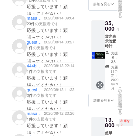
ー
も多く、映
ン
詳細を見る
応援しています！頑
を
画やドラマ
選
択
張ってください！
す
にも演出・
る
masa555
2020/08/14 09:04
ファッショ
35,
23件
の支援者です
000
ン小物とし
円
応援しています！頑
て採用いた
蛍光表
張ってください！
示管置
guest6ffbb9b84614
2020/08/14 03:27
だいており
時計 2
1件
の支援者です
ます。
個 送
支援
応援しています！頑
料・消
者：
費税込
張ってください！
2人
み 通常
444blackpool
2020/08/13 22:14
お届
販売価
1件
の支援者です
け予
格
定：
応援しています！頑
44,000
2020
年09
張ってください！
円より
こ
月
guest43da74f56874
2020/08/13 11:33
20%OF
の
リ
F
2件
の支援者です
タ
ー
ン
詳細を見る
応援しています！頑
を
選
択
張ってください！
す
る
masa_masa_53
2020/08/12 23:26
13,
1件
の支援者です
在庫な
800
し
応援しています！頑
円
張ってください！
超早