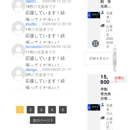
takenaka5932
2020/08/12 22:12
割 蛍
光表示
16件
の支援者です
管置時
応援しています！頑
支援
計 １個
者：
張ってください！
送料・
5人
studiosimply
2020/08/12 20:18
消費税
お届
1件
の支援者です
込み 通
け予
常販売
定：
応援しています！頑
価格
2020
張ってください！
年09
22,000
torusutoi
2020/08/09 16:22
こ
月
円より
の
リ
11件
の支援者です
37%OF
タ
ー
F
応援しています！頑
ン
詳細を見る
を
選
張ってください！
択
す
dango_0907
2020/08/05 21:17
る
2件
の支援者です
15,
在庫な
応援しています！頑
800
し
円
張ってください！
早割
蛍光表
示管置
時計 1
支援
個 送
者：
1
2
3
4
5
料・消
10人
費税込
お届
次のページ
み 通常
...
け予
販売価
定：