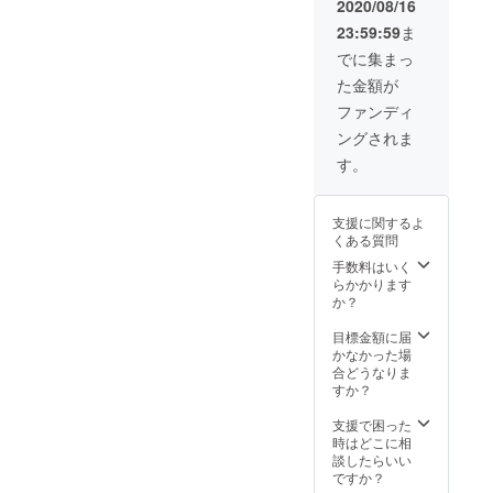
2020/08/16
23:59:59
ま
でに集まっ
た金額が
ファンディ
ングされま
す。
支援に関するよ
くある質問
手数料はいく
らかかります
か？
目標金額に届
かなかった場
合どうなりま
すか？
支援で困った
時はどこに相
談したらいい
ですか？