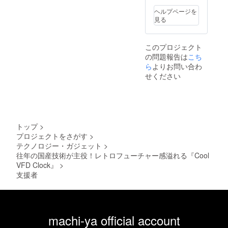
ヘルプページを
見る
このプロジェクト
の問題報告は
こち
ら
よりお問い合わ
せください
トップ
>
プロジェクトをさがす
>
テクノロジー・ガジェット
>
往年の国産技術が主役！レトロフューチャー感溢れる『Cool
VFD Clock』
>
支援者
machi-ya official account