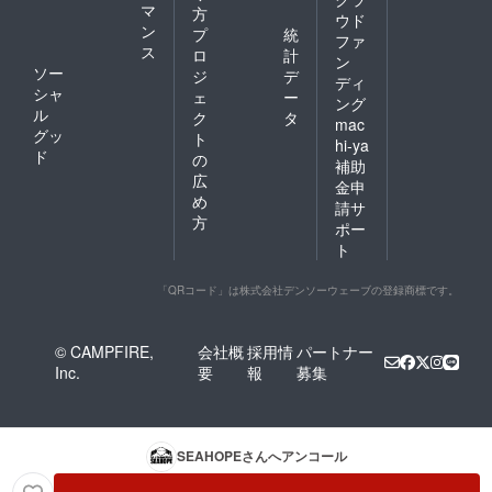
マ
方
ウド
ン
プ
統
ファ
ス
ロ
計
ン
ソー
ジ
デ
ディ
シャ
ェ
ー
ング
ル
ク
タ
mac
グッ
ト
hi-ya
ド
の
補助
広
金申
め
請サ
方
ポー
ト
「QRコード」は株式会社デンソーウェーブの登録商標です。
© CAMPFIRE,
会社概
採用情
パートナー
Inc.
要
報
募集
SEAHOPE
さんへアンコール