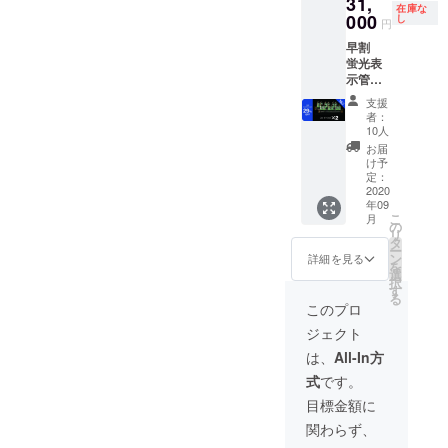
31,
在庫な
000
し
円
早割
蛍光表
示管置
時計 ２
支援
個 送
者：
料・消
10人
費税込
お届
み 通常
け予
販売価
定：
格
2020
年09
44,000
こ
月
円より
の
リ
29%OF
タ
ー
F
ン
詳細を見る
を
選
択
す
る
このプロ
ジェクト
は、
All-In方
式
です。
目標金額に
関わらず、