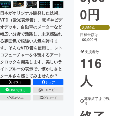
0
円
まちづくり・地域活性化
日本がオリジナル開発した技術、
VFD（蛍光表示管）。電卓やビデ
CAMPFIRE for Social Good
CAMPFIRE Creation
オデッキ、自動車のメーターなど
2,259%
CAMPFIREふるさと納税
machi-ya
コミュニティ
幅広い分野で活躍し、未来感溢れ
目標金額は
100,000円
る雰囲気で根強い人気を誇りま
す。そんなVFD管を使用し、レト
支援者数
ロフューチャーを体現するアート
116
クロックを開発します。美しいラ
イトブルーの表示で、懐かしさと
人
クールさを感じてみませんか？
ポスト
シェア
LINEで送る
URLコピー
埋め込み
QRコード
募集終了まで残
り