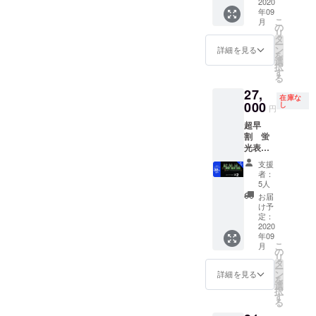
格
2020
年09
22,000
こ
月
円より
の
リ
28%OF
タ
ー
F
ン
詳細を見る
を
選
択
す
る
27,
在庫な
000
し
円
超早
割 蛍
光表示
管置時
支援
計 ２個
者：
送料・
5人
消費税
お届
込み 通
け予
常販売
定：
価格
2020
年09
44,000
こ
月
円より
の
リ
38%OF
タ
ー
F
ン
詳細を見る
を
選
択
す
る