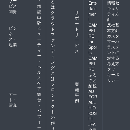
サー
・
と
情報セ
Ente
ビス
雑
は
キュリ
rtain
開発
誌
ク
サ
ティ方
men
出
ラ
ポ
針
t
版
ウ
ー
反社基
CAM
ビジ
ビ
ド
ト
本方針
PFI
ネ
ュ
フ
サ
カスタ
RE
ス・
ー
ァ
ー
マーハ
for
起業
テ
ン
ビ
ラスメ
Spor
ィ
デ
ス
ントに
ts
ー
ィ
対する
CAM
・
ン
考え方
PFI
ヘ
グ
クッ
RE
ル
と
キーポ
ふる
ス
は
リシー
さと
ケ
プ
実
納税
ア
ロ
施
AD
アー
舞
ジ
事
FOR
ト・
台
ェ
例
ALL
写真
・
ク
HIO
パ
ト
KOS
フ
の
HI
ォ
作
JFA
ー
り
クラ