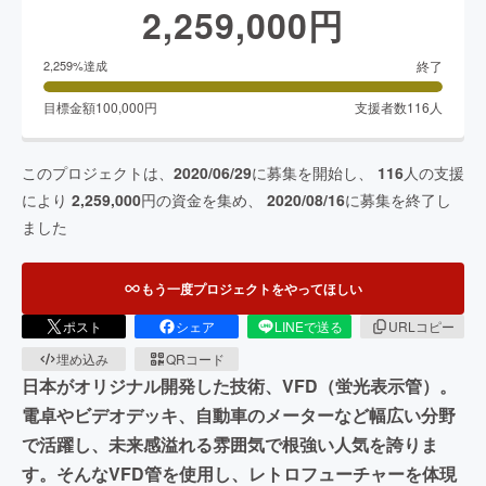
2,259,000
円
終了
2,259
%達成
目標金額
100,000
円
支援者数
116
人
このプロジェクトは、
2020/06/29
に募集を開始し、
116
人の支援
により
2,259,000
円の資金を集め、
2020/08/16
に募集を終了し
ました
もう一度プロジェクトをやってほしい
ポスト
シェア
LINEで送る
URLコピー
埋め込み
QRコード
日本がオリジナル開発した技術、VFD（蛍光表示管）。
電卓やビデオデッキ、自動車のメーターなど幅広い分野
で活躍し、未来感溢れる雰囲気で根強い人気を誇りま
す。そんなVFD管を使用し、レトロフューチャーを体現