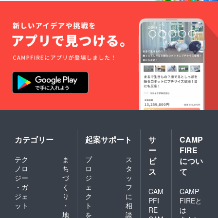
カテゴリー
起案サポート
サ
CAMP
ー
FIRE
テク
ま
プ
ス
ビ
につい
ノロ
ち
ロ
タ
ス
て
ジー
づ
ジ
ッ
・ガ
く
ェ
フ
CAM
CAMP
ジェ
り
ク
に
PFI
FIREと
ット
・
ト
相
RE
は
地
を
談