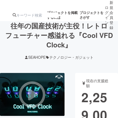
新
ロ
規
グ
会
プロジェクトを掲載
プロジェクトを
/
するには
さがす
イ
員
ン
登
往年の国産技術が主役！レトロ
録
フューチャー感溢れる『Cool VFD
Clock』
人気のプロ
注目のリ
注目の新着プロ
募集終了が近いプ
もうすぐ公開
ジェクト
ターン
ジェクト
ロジェクト
されます
SEAHOPE
テクノロジー・ガジェット
アート・写真
音楽
現在の支援総
テクノロジー・ガジェット
ゲーム・サ
額
2,25
映像・映画
書籍・雑誌
9,00
ビジネス・起業
チャレンジ