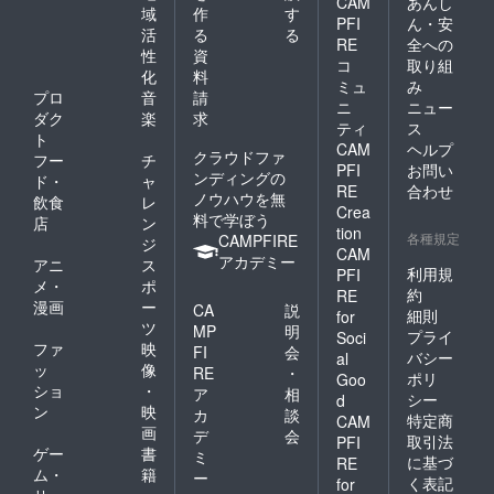
CAM
あんし
域
作
す
PFI
ん・安
活
る
る
RE
全への
性
資
コ
取り組
化
料
ミュ
み
プロ
音
請
ニ
ニュー
ダク
楽
求
ティ
ス
ト
CAM
ヘルプ
クラウドファ
フー
チ
PFI
お問い
ンディングの
ド・
ャ
RE
合わせ
ノウハウを無
飲食
レ
Crea
料で学ぼう
店
ン
tion
各種規定
CAMPFIRE
ジ
CAM
アカデミー
アニ
ス
利用規
PFI
メ・
ポ
約
RE
漫画
ー
CA
説
細則
for
ツ
MP
明
プライ
Soci
ファ
映
FI
会
バシー
al
ッ
像
RE
・
ポリ
Goo
ショ
・
ア
相
シー
d
ン
映
カ
談
特定商
CAM
画
デ
会
取引法
PFI
ゲー
書
ミ
に基づ
RE
ム・
籍
ー
く表記
for