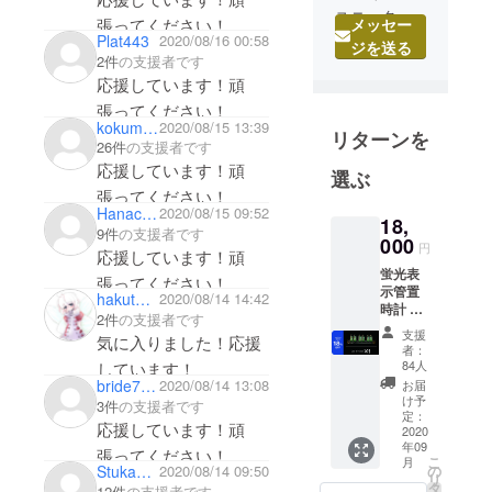
ユニーク
張ってください！
メッセー
さ、斬新さ
Plat443
2020/08/16 00:58
ジを送る
2件
の支援者です
にこだわっ
応援しています！頑
た腕時計の
張ってください！
みを企画・
kokumako
2020/08/15 13:39
リターンを
設計・取扱
26件
の支援者です
いする会社
応援しています！頑
選ぶ
です。他
張ってください！
メーカーと
Hanacoya
2020/08/15 09:52
18,
は一線を隔
9件
の支援者です
000
円
応援しています！頑
した個性的
蛍光表
なメーカー
張ってください！
示管置
hakutou_midori
2020/08/14 14:42
として幅広
時計 1
2件
の支援者です
個 送
い年齢層に
支援
気に入りました！応援
料・消
者：
定評を得て
費税込
84人
しています！
おり、その
み 通常
bride72ac
2020/08/14 13:08
お届
販売価
け予
インパクト
3件
の支援者です
格
定：
のあるデザ
応援しています！頑
22,000
2020
年09
円より
インから著
張ってください！
こ
月
18%OF
の
Stuka_g1
2020/08/14 09:50
名人ファン
リ
F
タ
12件
の支援者です