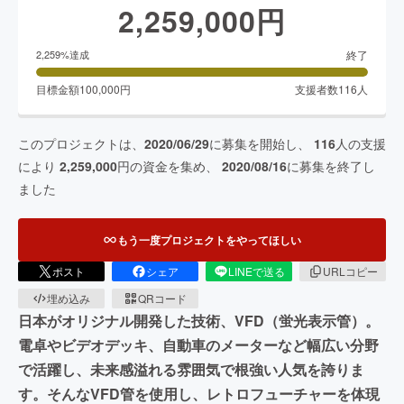
2,259,000
円
終了
2,259
%達成
目標金額
100,000
円
支援者数
116
人
このプロジェクトは、
2020/06/29
に募集を開始し、
116
人の支援
により
2,259,000
円の資金を集め、
2020/08/16
に募集を終了し
ました
もう一度プロジェクトをやってほしい
ポスト
シェア
LINEで送る
URLコピー
埋め込み
QRコード
日本がオリジナル開発した技術、VFD（蛍光表示管）。
電卓やビデオデッキ、自動車のメーターなど幅広い分野
で活躍し、未来感溢れる雰囲気で根強い人気を誇りま
す。そんなVFD管を使用し、レトロフューチャーを体現