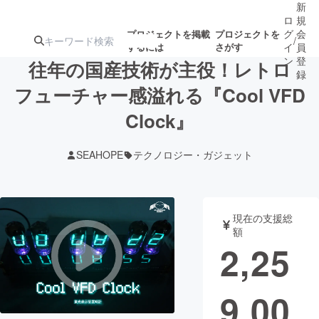
新
ロ
規
グ
会
プロジェクトを掲載
プロジェクトを
/
するには
さがす
イ
員
ン
登
往年の国産技術が主役！レトロ
録
フューチャー感溢れる『Cool VFD
Clock』
人気のプロ
注目のリ
注目の新着プロ
募集終了が近いプ
もうすぐ公開
ジェクト
ターン
ジェクト
ロジェクト
されます
SEAHOPE
テクノロジー・ガジェット
アート・写真
音楽
現在の支援総
テクノロジー・ガジェット
ゲーム・サ
額
2,25
映像・映画
書籍・雑誌
9,00
ビジネス・起業
チャレンジ