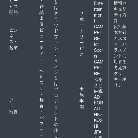
サー
・
と
情報セ
Ente
ビス
雑
は
キュリ
rtain
開発
誌
ク
サ
ティ方
men
出
ラ
ポ
針
t
版
ウ
ー
反社基
CAM
ビジ
ビ
ド
ト
本方針
PFI
ネ
ュ
フ
サ
カスタ
RE
ス・
ー
ァ
ー
マーハ
for
起業
テ
ン
ビ
ラスメ
Spor
ィ
デ
ス
ントに
ts
ー
ィ
対する
CAM
・
ン
考え方
PFI
ヘ
グ
クッ
RE
ル
と
キーポ
ふる
ス
は
リシー
さと
ケ
プ
実
納税
ア
ロ
施
AD
アー
舞
ジ
事
FOR
ト・
台
ェ
例
ALL
写真
・
ク
HIO
パ
ト
KOS
フ
の
HI
ォ
作
JFA
ー
り
クラ