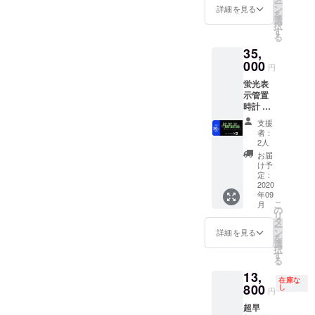
ー
も多く、映
ン
詳細を見る
を
画やドラマ
選
択
す
にも演出・
る
ファッショ
35,
000
ン小物とし
円
て採用いた
蛍光表
示管置
だいており
時計 2
ます。
個 送
支援
料・消
者：
費税込
2人
み 通常
お届
販売価
け予
格
定：
44,000
2020
年09
円より
こ
月
20%OF
の
リ
F
タ
ー
ン
詳細を見る
を
選
択
す
る
13,
在庫な
800
し
円
超早