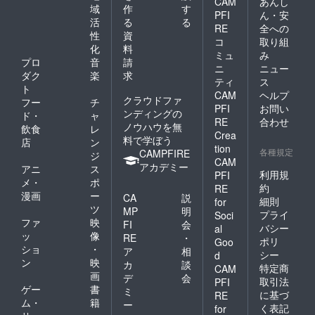
CAM
あんし
域
作
す
PFI
ん・安
活
る
る
RE
全への
性
資
コ
取り組
化
料
ミュ
み
プロ
音
請
ニ
ニュー
ダク
楽
求
ティ
ス
ト
CAM
ヘルプ
クラウドファ
フー
チ
PFI
お問い
ンディングの
ド・
ャ
RE
合わせ
ノウハウを無
飲食
レ
Crea
料で学ぼう
店
ン
tion
各種規定
CAMPFIRE
ジ
CAM
アカデミー
アニ
ス
利用規
PFI
メ・
ポ
約
RE
漫画
ー
CA
説
細則
for
ツ
MP
明
プライ
Soci
ファ
映
FI
会
バシー
al
ッ
像
RE
・
ポリ
Goo
ショ
・
ア
相
シー
d
ン
映
カ
談
特定商
CAM
画
デ
会
取引法
PFI
ゲー
書
ミ
に基づ
RE
ム・
籍
ー
く表記
for