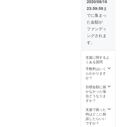
2020/08/16
23:59:59
ま
でに集まっ
た金額が
ファンディ
ングされま
す。
支援に関するよ
くある質問
手数料はいく
らかかります
か？
目標金額に届
かなかった場
合どうなりま
すか？
支援で困った
時はどこに相
談したらいい
ですか？