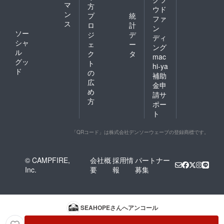
マ
方
ウド
ン
プ
統
ファ
ス
ロ
計
ン
ソー
ジ
デ
ディ
シャ
ェ
ー
ング
ル
ク
タ
mac
グッ
ト
hi-ya
ド
の
補助
広
金申
め
請サ
方
ポー
ト
「QRコード」は株式会社デンソーウェーブの登録商標です。
© CAMPFIRE,
会社概
採用情
パートナー
Inc.
要
報
募集
SEAHOPE
さんへアンコール