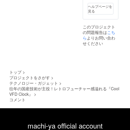
ヘルプページを
見る
このプロジェクト
の問題報告は
こち
ら
よりお問い合わ
せください
トップ
>
プロジェクトをさがす
>
テクノロジー・ガジェット
>
往年の国産技術が主役！レトロフューチャー感溢れる『Cool
VFD Clock』
>
コメント
machi-ya official account