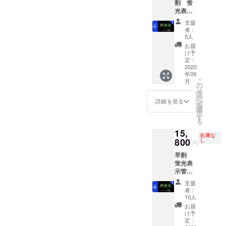
割 蛍
光表示
管置時
支援
計 １個
者：
送料・
5人
消費税
お届
込み 通
け予
常販売
定：
価格
2020
年09
22,000
こ
月
円より
の
リ
37%OF
タ
ー
F
ン
詳細を見る
を
選
択
す
る
15,
在庫な
800
し
円
早割
蛍光表
示管置
時計 1
支援
個 送
者：
料・消
10人
費税込
お届
み 通常
け予
販売価
定：