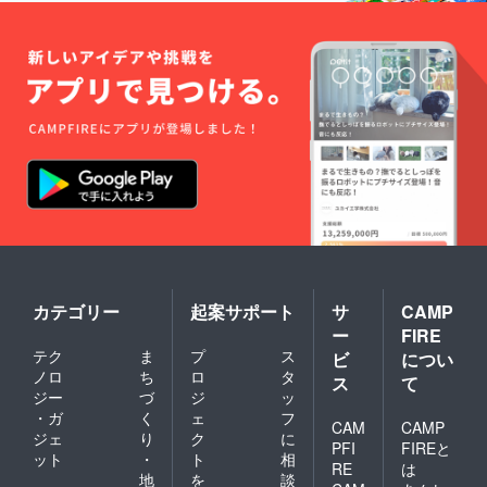
カテゴリー
起案サポート
サ
CAMP
ー
FIRE
テク
ま
プ
ス
ビ
につい
ノロ
ち
ロ
タ
ス
て
ジー
づ
ジ
ッ
・ガ
く
ェ
フ
CAM
CAMP
ジェ
り
ク
に
PFI
FIREと
ット
・
ト
相
RE
は
地
を
談