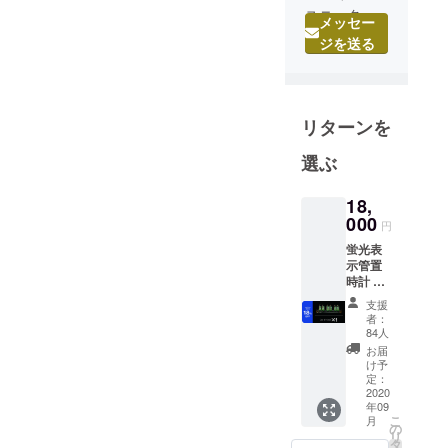
ユニーク
メッセー
さ、斬新さ
ジを送る
にこだわっ
た腕時計の
みを企画・
リターンを
設計・取扱
いする会社
選ぶ
です。他
メーカーと
18,
は一線を隔
000
円
した個性的
蛍光表
なメーカー
示管置
として幅広
時計 1
個 送
い年齢層に
支援
料・消
者：
定評を得て
費税込
84人
おり、その
み 通常
お届
販売価
け予
インパクト
格
定：
のあるデザ
22,000
2020
年09
円より
インから著
こ
月
18%OF
の
名人ファン
リ
F
タ