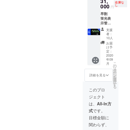
31,
在庫な
000
し
円
早割
蛍光表
示管置
時計 ２
支援
個 送
者：
料・消
10人
費税込
お届
み 通常
け予
販売価
定：
格
2020
年09
44,000
こ
月
円より
の
リ
29%OF
タ
ー
F
ン
詳細を見る
を
選
択
す
る
このプロ
ジェクト
は、
All-In方
式
です。
目標金額に
関わらず、