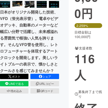
0
円
まちづくり・地域活性化
日本がオリジナル開発した技術、
VFD（蛍光表示管）。電卓やビデ
CAMPFIRE for Social Good
CAMPFIRE Creation
オデッキ、自動車のメーターなど
2,259%
CAMPFIREふるさと納税
machi-ya
コミュニティ
幅広い分野で活躍し、未来感溢れ
目標金額は
100,000円
る雰囲気で根強い人気を誇りま
す。そんなVFD管を使用し、レト
支援者数
ロフューチャーを体現するアート
116
クロックを開発します。美しいラ
イトブルーの表示で、懐かしさと
人
クールさを感じてみませんか？
ポスト
シェア
LINEで送る
URLコピー
埋め込み
QRコード
募集終了まで残
り