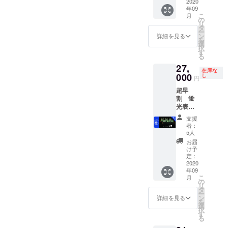
格
2020
年09
22,000
こ
月
円より
の
リ
28%OF
タ
ー
F
ン
詳細を見る
を
選
択
す
る
27,
在庫な
000
し
円
超早
割 蛍
光表示
管置時
支援
計 ２個
者：
送料・
5人
消費税
お届
込み 通
け予
常販売
定：
価格
2020
年09
44,000
こ
月
円より
の
リ
38%OF
タ
ー
F
ン
詳細を見る
を
選
択
す
る