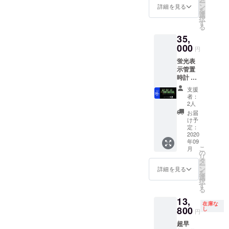
ー
も多く、映
ン
詳細を見る
を
画やドラマ
選
択
す
にも演出・
る
ファッショ
35,
000
ン小物とし
円
て採用いた
蛍光表
示管置
だいており
時計 2
ます。
個 送
支援
料・消
者：
費税込
2人
み 通常
お届
販売価
け予
格
定：
44,000
2020
年09
円より
こ
月
20%OF
の
リ
F
タ
ー
ン
詳細を見る
を
選
択
す
る
13,
在庫な
800
し
円
超早