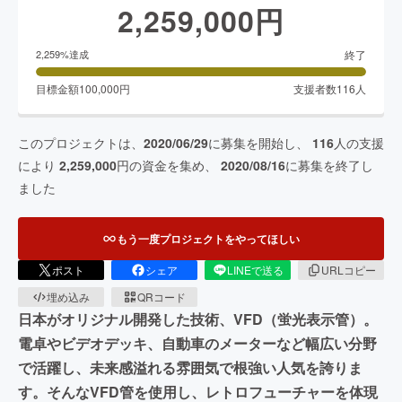
2,259,000
円
終了
2,259
%達成
目標金額
100,000
円
支援者数
116
人
このプロジェクトは、
2020/06/29
に募集を開始し、
116
人の支援
により
2,259,000
円の資金を集め、
2020/08/16
に募集を終了し
ました
もう一度プロジェクトをやってほしい
ポスト
シェア
LINEで送る
URLコピー
埋め込み
QRコード
日本がオリジナル開発した技術、VFD（蛍光表示管）。
電卓やビデオデッキ、自動車のメーターなど幅広い分野
で活躍し、未来感溢れる雰囲気で根強い人気を誇りま
す。そんなVFD管を使用し、レトロフューチャーを体現