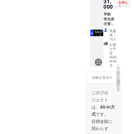
31,
在庫な
000
し
円
早割
蛍光表
示管置
時計 ２
支援
個 送
者：
料・消
10人
費税込
お届
み 通常
け予
販売価
定：
格
2020
年09
44,000
こ
月
円より
の
リ
29%OF
タ
ー
F
ン
詳細を見る
を
選
択
す
る
このプロ
ジェクト
は、
All-In方
式
です。
目標金額に
関わらず、