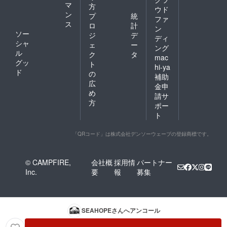
マ
方
ウド
ン
プ
統
ファ
ス
ロ
計
ン
ソー
ジ
デ
ディ
シャ
ェ
ー
ング
ル
ク
タ
mac
グッ
ト
hi-ya
ド
の
補助
広
金申
め
請サ
方
ポー
ト
「QRコード」は株式会社デンソーウェーブの登録商標です。
© CAMPFIRE,
会社概
採用情
パートナー
Inc.
要
報
募集
SEAHOPE
さんへアンコール