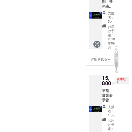
割 蛍
光表示
管置時
支援
計 １個
者：
送料・
5人
消費税
お届
込み 通
け予
常販売
定：
価格
2020
年09
22,000
こ
月
円より
の
リ
37%OF
タ
ー
F
ン
詳細を見る
を
選
択
す
る
15,
在庫な
800
し
円
早割
蛍光表
示管置
時計 1
支援
個 送
者：
料・消
10人
費税込
お届
み 通常
け予
販売価
定：