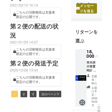
ユニーク
2021/02/12 16:14
メッセー
数納品できると思います
さ、斬新さ
ジを送る
こちらの活動報告は支援者
が、取り急ぎ１１個の発送
にこだわっ
限定の公開です。
が先になります。 到着次
た腕時計の
第２便の配送の状
みを企画・
第順次発送させていただき
リターンを
設計・取扱
況
ます。 また到着次第再度
いする会社
選ぶ
ご報告させていただきま
2021/01/29 14:27
です。他
メーカーと
す。
こちらの活動報告は支援者
18,
は一線を隔
限定の公開です。
000
円
した個性的
第２便の発送予定
蛍光表
なメーカー
示管置
として幅広
2020/12/28 13:43
時計 1
個 送
い年齢層に
支援
こちらの活動報告は支援者
料・消
者：
定評を得て
限定の公開です。
費税込
84人
おり、その
み 通常
お届
販売価
け予
インパクト
1
2
3
次のページ
格
定：
のあるデザ
22,000
2020
年09
円より
インから著
こ
月
18%OF
の
名人ファン
リ
F
タ