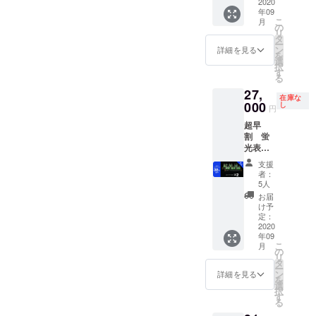
格
2020
年09
22,000
こ
月
円より
の
リ
28%OF
タ
ー
F
ン
詳細を見る
を
選
択
す
る
27,
在庫な
000
し
円
超早
割 蛍
光表示
管置時
支援
計 ２個
者：
送料・
5人
消費税
お届
込み 通
け予
常販売
定：
価格
2020
年09
44,000
こ
月
円より
の
リ
38%OF
タ
ー
F
ン
詳細を見る
を
選
択
す
る