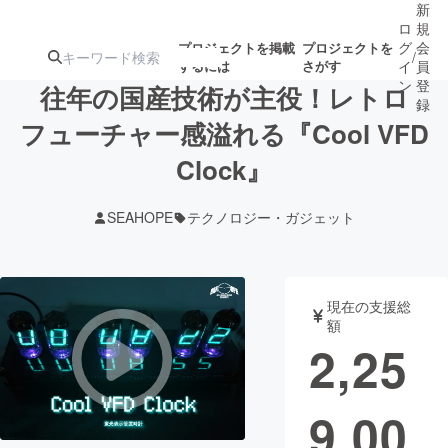
新
ロ
規
グ
会
プロジェクトを掲載
プロジェクトを
/
するには
さがす
イ
員
ン
登
往年の国産技術が主役！レトロ
録
フューチャー感溢れる『Cool VFD
Clock』
人気のプロ
注目のリ
注目の新着プロ
募集終了が近いプ
もうすぐ公開
ジェクト
ターン
ジェクト
ロジェクト
されます
SEAHOPE
テクノロジー・ガジェット
アート・写真
音楽
現在の支援総
テクノロジー・ガジェット
ゲーム・サ
額
2,25
映像・映画
書籍・雑誌
9,00
ビジネス・起業
チャレンジ