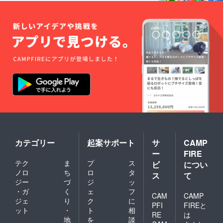
カテゴリー
起案サポート
サ
CAMP
ー
FIRE
テク
ま
プ
ス
ビ
につい
ノロ
ち
ロ
タ
ス
て
ジー
づ
ジ
ッ
・ガ
く
ェ
フ
CAM
CAMP
ジェ
り
ク
に
PFI
FIREと
ット
・
ト
相
RE
は
地
を
談