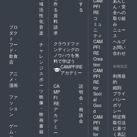
CAM
あんし
域
作
す
PFI
ん・安
活
る
る
RE
全への
性
資
コ
取り組
化
料
ミュ
み
プロ
音
請
ニ
ニュー
ダク
楽
求
ティ
ス
ト
CAM
ヘルプ
クラウドファ
フー
チ
PFI
お問い
ンディングの
ド・
ャ
RE
合わせ
ノウハウを無
飲食
レ
Crea
料で学ぼう
店
ン
tion
各種規定
CAMPFIRE
ジ
CAM
アカデミー
アニ
ス
利用規
PFI
メ・
ポ
約
RE
漫画
ー
CA
説
細則
for
ツ
MP
明
プライ
Soci
ファ
映
FI
会
バシー
al
ッ
像
RE
・
ポリ
Goo
ショ
・
ア
相
シー
d
ン
映
カ
談
特定商
CAM
画
デ
会
取引法
PFI
ゲー
書
ミ
に基づ
RE
ム・
籍
ー
く表記
for