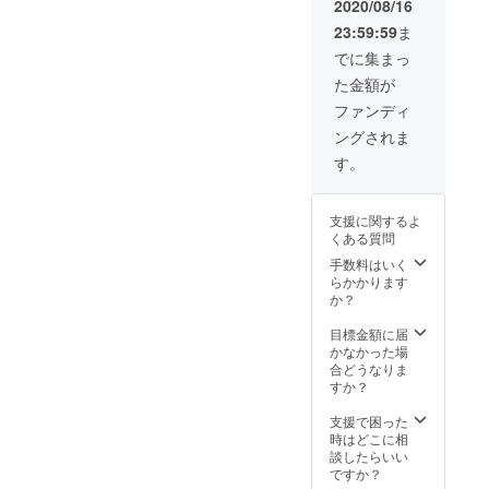
2020/08/16
23:59:59
ま
でに集まっ
た金額が
ファンディ
ングされま
す。
支援に関するよ
くある質問
手数料はいく
らかかります
か？
目標金額に届
かなかった場
合どうなりま
すか？
支援で困った
時はどこに相
談したらいい
ですか？