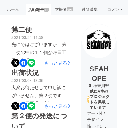
ホーム
支援者
仲間募集
コメント
活動報告
99+
14
第二便
2021/03/31 11:59
先にではございますが 第
二便の中の１１個が昨日工
場を出発しております。ま
もっと見る
SEAH
た到着次第配送させていた
出荷状況
だきます。どうぞよろしく
OPE
2021/03/04 13:35
お願いいたします。
神奈川県
大変お待たせして申し訳ご
他に4件の
ざいません。第２便です
プロジェク
トを掲載し
が、本日工場と交渉しまし
もっと見る
ています
てすぐに出荷できる数量が
アート性と
第２便の発送につ
１１個になるとのことで
デザイン
いて
性、そして
す。 すぐに追っかけて残