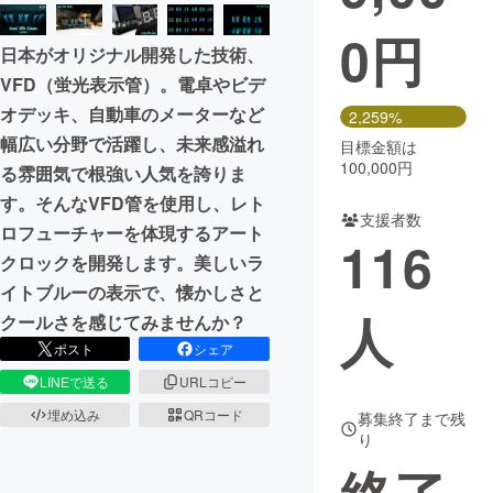
0
円
まちづくり・地域活性化
日本がオリジナル開発した技術、
VFD（蛍光表示管）。電卓やビデ
CAMPFIRE for Social Good
CAMPFIRE Creation
オデッキ、自動車のメーターなど
2,259%
CAMPFIREふるさと納税
machi-ya
コミュニティ
幅広い分野で活躍し、未来感溢れ
目標金額は
100,000円
る雰囲気で根強い人気を誇りま
す。そんなVFD管を使用し、レト
支援者数
ロフューチャーを体現するアート
116
クロックを開発します。美しいラ
イトブルーの表示で、懐かしさと
人
クールさを感じてみませんか？
ポスト
シェア
LINEで送る
URLコピー
埋め込み
QRコード
募集終了まで残
り