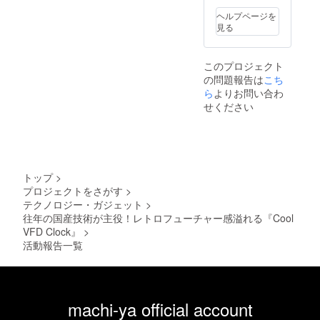
ヘルプページを
見る
このプロジェクト
の問題報告は
こち
ら
よりお問い合わ
せください
トップ
>
プロジェクトをさがす
>
テクノロジー・ガジェット
>
往年の国産技術が主役！レトロフューチャー感溢れる『Cool
VFD Clock』
>
活動報告一覧
machi-ya official account