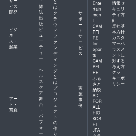
サー
・
と
情報セ
Ente
ビス
雑
は
キュリ
rtain
開発
誌
ク
サ
ティ方
men
出
ラ
ポ
針
t
版
ウ
ー
反社基
CAM
ビジ
ビ
ド
ト
本方針
PFI
ネ
ュ
フ
サ
カスタ
RE
ス・
ー
ァ
ー
マーハ
for
起業
テ
ン
ビ
ラスメ
Spor
ィ
デ
ス
ントに
ts
ー
ィ
対する
CAM
・
ン
考え方
PFI
ヘ
グ
クッ
RE
ル
と
キーポ
ふる
ス
は
リシー
さと
ケ
プ
実
納税
ア
ロ
施
AD
アー
舞
ジ
事
FOR
ト・
台
ェ
例
ALL
写真
・
ク
HIO
パ
ト
KOS
フ
の
HI
ォ
作
JFA
ー
り
クラ