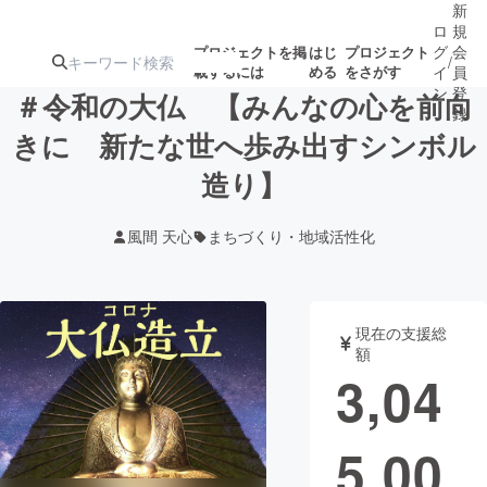
新
ロ
規
グ
会
プロジェクトを掲
はじ
プロジェクト
/
載するには
める
をさがす
イ
員
ン
登
＃令和の大仏 【みんなの心を前向
録
きに 新たな世へ歩み出すシンボル
造り】
人気のプロ
注目のリ
注目の新着プロ
募集終了が近いプ
もうすぐ公開
ジェクト
ターン
ジェクト
ロジェクト
されます
風間 天心
まちづくり・地域活性化
アート・写真
音楽
現在の支援総
テクノロジー・ガジェット
ゲーム・サ
額
3,04
映像・映画
書籍・雑誌
5,00
ビジネス・起業
チャレンジ