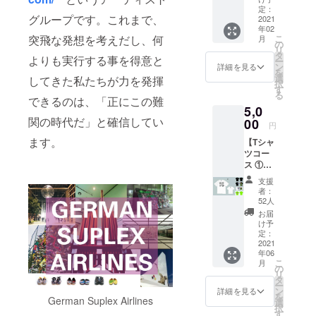
ド］
らお選
定：
滞在。2019
グループです。これまで、
「勧進
2021
びいた
年02
年「第22回
キャラ
だき、
こ
突飛な発想を考えだし、何
月
バン」
A〜H か
の
岡本太郎現
リ
中に撮
らお好
タ
よりも実行する事を得意と
代芸術賞」
ー
影した
きなデ
ン
詳細を見る
を
写真
岡本敏子
ザイン
選
してきた私たちが力を発揮
択
を、６
を選択
す
賞。托鉢を
る
枚セッ
してく
できるのは、「正にこの難
しながらカ
5,0
トのポ
ださ
関の時代だ」と確信してい
スト
00
い。
トリックの
円
カード
（飾り
巡礼道を踏
ます。
【Tシャ
にして
部分 ３.
ツコー
破するプロ
送りま
５cm程
ス ①】
す。
度） ■
ジェクト
■ ［オ
（画像
［御礼
支援
「The
リジナ
はイ
メー
者：
ルデザ
メージ
Distance」、
ル］
52人
イン T
です。
ご
お届
禅宗の食事
シャ
実際の
支援い
け予
作法を扱っ
ツ］
写真と
定：
ただい
「大仏
2021
は異な
た感謝
たイベント
年06
造立プ
る可能
の気持
「日常茶飯
こ
月
ロジェ
性があ
の
ちを
リ
クト」
事」など、
りま
タ
メール
ー
のオリ
す。）
ン
にてお
詳細を見る
宗教と芸術
を
ジナル
German Suplex Airlines
■ ［御
選
送りし
択
の相互作用
デザイ
礼メー
す
ます。