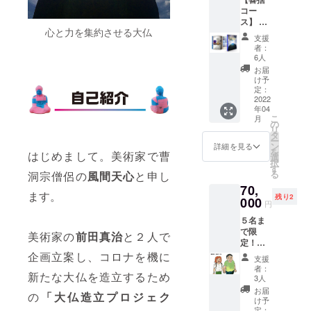
」札を
（備
コー
１枚、
考欄
ス】 ■
郵送し
に、明
心と力を集約させる大仏
［大仏
ます。
記する
支援
造立プ
（Budd
お名前
者：
ロジェ
yは善意
を必ず
6人
クト記
の性格
記載し
お届
録集］
をもっ
てくだ
け予
キャ
た貨幣
定：
さい。
ラバン
2022
作品で
また、
年04
スター
あり、
お名前
こ
月
トから
日本銀
の
の明記
リ
大仏造
行券な
タ
を希望
ー
立まで
どと換
ン
されな
詳細を見る
を
はじめまして。美術家で曹
の「大
金でき
選
い方
択
仏造立
る金券
す
も、そ
る
洞宗僧侶の
風間天心
と申し
プロ
ではあ
の旨を
70,
ジェク
りませ
必ずご
ます。
残り2
ト」全
000
ん。) ■
記載く
円
記録を
［支援
ださ
５名ま
納めた
者とし
い。お
で限
記録集
て大仏
美術家の
前田真治
と２人で
名前の
定！
をお送
横にお
明記は
【オリ
企画立案し、コロナを機に
りしま
名前を
2021年
支援
ジナル
す。
明記］
予定の
者：
新たな大仏を造立するため
絵画
（画像
最終
3人
大仏完
コー
は仮の
的に造
成時に
お届
の
「大仏造立プロジェク
ス】 ■
デザイ
立する
け予
なりま
［オリ
ンで
定：