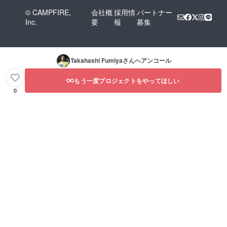
WATASI JAPAN ・
ingredients for Imoni Stew
© CAMPFIRE,
会社概
採用情
パートナー
Pendanaan akan digunakan
Inc.
要
報
募集
Procuring donation rewards
untuk: ・Pengadaan bahan
&amp; shipping Platform
untuk Rebus Imoni ・
charge Project Schedule
Pengadaan hadiah donasi
Takahashi Fumiya
さんへアンコール
(2018) Nov. 7-23 Project
&amp; pengiriman ・Muatan
start, sponsor recruiting,
もう一度プロジェクトをやってほしい
platform Jadwal Proyek
0
Imoni recipe creation Nov.
(2018) 7-23 November -
24 Sale of Imoni stew at
Mulai proyek, rekrutmen
Indonesia Festival in Sendai
sponsor, kreasi resep Imoni
Nov. Public release of recipe
24 November - Penjualan
Dec. Shipping of reward
Imoni rebus di Festival
items Contact: Indonesia
Indonesia di Sendai
Festival Organization
November - Rilis resep
Committee (ariTV) Tel: 022-
secara publik Desember -
398-4799 email: info@ari-
Pengiriman barang hadiah
tv.jp ・Thank you letter・