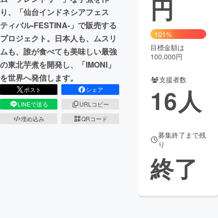
円
り、「仙台インドネシアフェス
まちづくり・地域活性化
ティバル-FESTINA-」で販売する
101%
プロジェクト。日本人も、ムスリ
目標金額は
CAMPFIRE for Social Good
CAMPFIRE Creation
ムも、誰が食べても美味しい最強
100,000円
CAMPFIREふるさと納税
machi-ya
コミュニティ
の東北芋煮を開発し、「IMONI」
を世界へ発信します。
支援者数
16
人
ポスト
シェア
LINEで送る
URLコピー
埋め込み
QRコード
募集終了まで残
り
終了