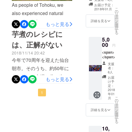
ティー
Kami memiliki staf dari
As people of Tohoku, we
お届け予定：
ヴィー）に
こ
Indonesia di ariTV, dan
2018年01月
の
also experienced natural
入社。以
リ
タ
setelah bekerja sama
ー
来、「東北
ン
disaster and want to support
詳細を見る
を
もっと見る
選
selama bertahun-tahun,
の観光復
択
Indonesia! As we watched
す
芋煮のレシピに
る
興」を掲
kami merasa bencana ini
the earthquake and tsunami
5,0
げ、国内外
telah mempengaruhi kami
は、正解がない
00
円
disaster causing massive
へ向けた観
secara langsung. Dengan
<span>
光情報発信
2018/11/14 20:42
damage and loss of life in
</span>
bantuan anggota Persatuan
業務に主軸
今年で70周年を迎えた仙台
Indonesia, we as people of
支援
を置く。
Pelajar Indonesia di Sendai
朝市。そのうち、約50年に
者：
Tohoku understand and
2015年より
6人
(PPIS) dan berbagai
わたりこの市場と共に歩ん
お届
ムスリム向
もっと見る
want to support the
け予
stakeholder, kami akan
で来た「レジェンド」今庄
けの情報発
定：
Indonesian people. We have
2018
信を開始
menyelenggarakan Festival
青果の庄子さんに、芋煮の
1
年01
Indonesian staff members
し、インド
こ
月
Indonesia dalam rangka
の
あるべき姿についてお伺い
リ
here at ariTV, and after
ネシア人ス
タ
ー
amal di Sendai. Acara ini
しました。今でこそ「芋煮
ン
詳細を見る
タッフの
working together for many
を
選
tidak hanya akan
択
レシピ」とググれば何を入
「（ムスリ
す
years, we feel this disaster
る
ムが食べら
menghasilkan uang untuk
れるか調べられますが、昔
10,
has affected us directly. With
れる）食事