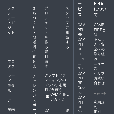
menghasilkan masakan
ー
FIRE
the world to see! Indonesia
yang khas dengan Miyagi
テク
ま
プ
ス
ビ
につい
Festival in Sendai
ノロ
ち
ロ
タ
ス
て
untuk dilihat oleh Jepang
ジー
づ
ジ
ッ
information: Event Name
dan dunia! Informasi Festival
・ガ
く
ェ
フ
CAM
CAMP
First Indonesia Festival in
ジェ
り
ク
に
Indonesia di Sendai: Nama
PFI
FIREと
ット
・
ト
相
Sendai Our Mission Raise
RE
は
Acara Festival Indonesia di
地
を
談
CAM
あんし
money to provide charity
域
作
す
Sendai（FESTINA） Misi
PFI
ん・安
活
る
る
relief to Sulawesi Island in
RE
全への
Menggalang dana amal
性
資
コ
取り組
Indonesia, which was
化
料
untuk memberikan bantuan
ミュ
み
heavily affected by the
プロ
音
請
ニ
ニュー
kepada korban bencana
ダク
楽
求
earthquake and tsunami
ティ
ス
ト
gemba bumi dan tsunami di
CAM
ヘルプ
クラウドファ
disaster. Commemorate the
フー
チ
PFI
お問い
Pulau Sulawesi, Indonesia,
ンディングの
ド・
ャ
60th anniversary of
RE
合わせ
ノウハウを無
飲食
レ
Acara ini juga
Crea
料で学ぼう
diplomatic relations between
店
ン
tion
diselenggarakan untuk
各種規定
CAMPFIRE
ジ
Japan and Indonesia, and
CAM
アカデミー
アニ
ス
memperingati 60 tahun
利用規
PFI
promote mutual
メ・
ポ
約
RE
hubungan diplomatik antara
漫画
ー
CA
説
understanding between
細則
for