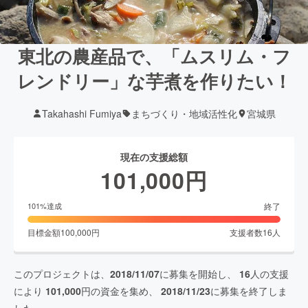
東北の農産品で、「ムスリム・フ
レンドリー」な芋煮を作りたい！
Takahashi Fumiya
まちづくり・地域活性化
宮城県
現在の支援総額
101,000
円
終了
101
%達成
目標金額
100,000
円
支援者数
16
人
このプロジェクトは、
2018/11/07
に募集を開始し、
16
人の支援
により
101,000
円の資金を集め、
2018/11/23
に募集を終了しま
した