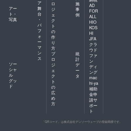
(Sab) 10: 00-16: 00 (Buka
ア
ロ
施
Rakuten Seimei Park, food
AD
アー
舞
jam 9:00) Lokasi: Rakuten
ジ
事
FOR
and drink booths in Smile
ト・
台
ェ
例
ALL
Seimei Park, stand makanan
写真
・
ク
Glico Park Entrance: FREE
HIO
パ
dan minuman di Smile Glico
ト
KOS
Organizer: Indonesia
フ
の
HI
Park Masuk: GRATIS
ォ
作
Festival Organization
JFA
ー
Penyelenggara: Komite
り
クラ
Committee (with volunteer
マ
方
ウド
Organisasi Festival
ン
プ
統
members) Sponsors:
ファ
Indonesia (dengan anggota
ス
ロ
計
ン
Rakuten Eagles, ariTV,
ソー
ジ
デ
sukarelawan) Sponsor:
ディ
シャ
nandary candary, Minato
ェ
ー
ング
Rakuten Eagles, ariTV,
ル
ク
タ
mac
Suisan, Miyagi Food
グッ
ト
nandary candary, Minato
hi-ya
ド
Support Group, Indonesian
の
補助
Suisan, Miyagi Food
広
金申
Student Association in
め
Support Group, Persatuan
請サ
Sendai, Tohoku University
方
ポー
Pelajar Indonesia di Sendai,
ト
Muslim Cultural Association,
Tohoku University Muslim
WATASI JAPAN Funding will
「QRコード」は株式会社デンソーウェーブの登録商標です。
Cultural Association,
be used for: Procuring