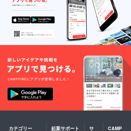
memakannya terlepas dari
regardless of religious faith,
keyakinan agama, semua
something that everyone will
orang akan merasakan
find delicious! Connecting
kelezatannya. Terhubung
with Indonesia and the
dengan Indonesia dan
World through Miyagi
Dunia melalui masakan
Cuisine! The ingredients that
Miyagi! Bahan bahan yang
will go into the Imoni soup
akan digunakan dalam sup
are taro, white radish, carrot,
imoni adalah taro (ubi),
burdock root, green onion,
lobak putih, wortel, akar
etc. from the abundant
burdok, daun bawang, dll.
“Ingredient Empire” called
Dari kelimpahan “bahan
Miyagi Prefecture. For this
raja” yang ada di prefektur
event, we want to use solely
miyagi.Untuk acara ini, kami
Miyagi ingredients to
ingin menggunakan bahan-
produce the epitome of
bahan Miyagi saja agar
Miyagi cuisine for Japan and
カテゴリー
起案サポート
サ
CAMP