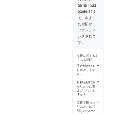
oleh orang Indonesia,
危惧しています。 「河川敷
Halal TVを開
friendly Imoni (Taro Stew)
2018/11/23
局。「東北
Jepang, dan semua peserta!
で石を積んで火をおこす手
using Miyagi-produced
23:59:59
ま
をムスリム
Imoni yang ramah Muslim
間を省きたい学生が増え
でに集まっ
ingredients. With the
フレンド
untuk dijual di Festival
て、手ぶらで芋煮をできる
た金額が
リーな地域
assistance of local
Indonesia di Sendai Dengan
ファンディ
施設ができた。外食レスト
に！」を
businesses and
モットーに
ングされま
uang yang terkumpul, kami
ランでも、芋煮が食べられ
crowdfunding, we want to
活動中。
す。
akan membuat Imoni rebus
るようになった」 野菜の旬
create local food that
ariTV株式会
dengan bahan-bahan yang
は1ヶ月単位で変わります。
社国際プロ
Indonesians, Japanese, and
支援に関するよ
diproduksi di Miyagi yang
モーション
芋煮をする時期や、地域に
くある質問
all participants can enjoy
部部長。
akan dijual di Festival
よって、提案する具材は変
手数料はいく
together! Muslim-friendly
らかかります
Indonesia di Sendai yang
わるのです。ネットで調べ
か？
Imoni Stew for sale at
diadakan pada 24
られるレシピは、通年変わ
目標金額に届
Indonesia Festival in Sendai
かなかった場
November 2018. Semua
りません。そこに、野菜の
With the money raised, we
合どうなりま
hasil yang didapat pada
目利きの真髄が見えまし
すか？
will make Imoni stew with
acara ini akan
た。レシピは、その時、そ
支援で困った
ingredients produced in
時はどこに相
disumbangkan ke Pulau
の場所、その地域、その人
談したらいい
Miyagi to sell at the