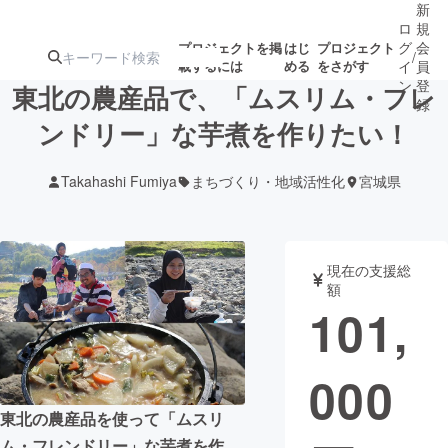
新
ロ
規
グ
会
プロジェクトを掲
はじ
プロジェクト
/
載するには
める
をさがす
イ
員
ン
登
東北の農産品で、「ムスリム・フレ
録
ンドリー」な芋煮を作りたい！
人気のプロ
注目のリ
注目の新着プロ
募集終了が近いプ
もうすぐ公開
Takahashi Fumiya
まちづくり・地域活性化
宮城県
ジェクト
ターン
ジェクト
ロジェクト
されます
アート・写真
音楽
現在の支援総
額
101,
テクノロジー・ガジェット
ゲーム・サ
000
映像・映画
書籍・雑誌
東北の農産品を使って「ムスリ
ビジネス・起業
チャレンジ
ム・フレンドリー」な芋煮を作