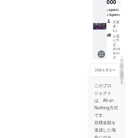
000
bantuan darurat di Sulawesi,
は違いました。ネットがな
円
the help members of the
環境がな
tetapi juga akan
<span>
かった時代。芋煮の具材を
い」「お祈
Indonesian Student
</span>
memfasilitasi dan
りをする場
仕入れに来た学生と八百屋
Association in Sendai
支援
所がない」
者：
menampilkan pertukaran
さんとのコミュニケーショ
(Persatuan Pelajar
2人
という声を
budaya antara orang
お届
ンで具材が決まるのです。
聞いて日本
Indonesia) and various
け予
Indonesia dan Jepang.
定：
具材は、需要で変化しま
の実情を知
businesses, we will hold the
2018
る。東北に
Untuk acara ini, kami akan
年01
す。質より量を求める貧乏
Indonesia Festival in Sendai
こ
月
暮らすムス
の
memproduksi Imoni (Taro
学生には、安くてもお腹が
リ
タ
charity event. This event will
リムらと共
ー
ン
Rebus) yang ramah-Muslim
詳細を見る
膨れる野菜を。こだわりの
を
に各地で取
not only raises money for
選
択
dengan menggunakan
味を出したいインテリ学生
材を継続し
す
る
emergency relief in
このプロ
てきた。
bahan-bahan yang
には、旬な最高の野菜を。
Sulawesi, but also will
ジェクト
2017年、日
diproduksi di Miyagi.
庄子さんは毎年秋になる
facilitate and broadcast
本初の「ハ
は、All-or-
Dengan bantuan bisnis lokal
と、芋煮コンサルタントに
ラール特化
Nothing方式
cultural exchange between
dan crowdfunding, kami
型インター
なるのです。文明の進化に
です。
Indonesian and Japanese
ネットテレ
ingin membuat makanan
目標金額を
よって、文化が失われてき
people. For this event, we
ビ局」であ
達成した場
lokal yang bisa dinikmati
ている昨今を、庄子さんは
るJapan
will produce a Muslim-
合にのみ、