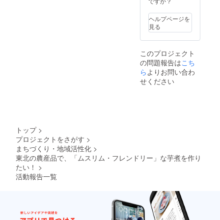
ですか？
Sulawesi di Indonesia. Imoni
によって変わります。それ
Indonesia Festival in Sendai
adalah sejenis sup talas dan
が、真の芋煮です。現在、
ヘルプページを
held on November 24th
見る
daging yang dimakan
11/24のインドネシアフェス
2018. All proceeds made at
secara tradisional di musim
に向けて芋煮を開発してい
the event will be donated to
このプロジェクト
gugur di daerah Tohoku
ます。庄子さんに、「芋煮
の問題報告は
こち
Sulawesi Island in
Jepang. Namun, resep Imoni
ら
よりお問い合わ
アドバイザー」に就任して
Indonesia. Imoni stew is the
せください
biasanya mengandung
頂きました。最強の芋煮を
autumn soul food of Miyagi.
anggur dan dimasak dengan
創るため、クラウドファン
However, regular Imoni
daging non-halal, sehingga
ディングで芋煮の材料費を
recipes contain cooking
tidak bisa dimakan oleh
調達中です。皆さまにも、
トップ
>
wine and non-halal meats,
プロジェクトをさがす
>
umat Islam. Untuk acara ini,
この芋煮プロジェクトに
making them inedible for
まちづくり・地域活性化
>
kami akan memproduksi
ジョインして頂けますと幸
東北の農産品で、「ムスリム・フレンドリー」な芋煮を作り
Muslims. For this event, we
Imoni dengan TIDAK ADA
たい！
>
いです。何卒、宜しくおね
will produce an Imoni with
活動報告一覧
PRODUK DARI HEWAN
がいいたします！
NO ANIMAL PRODUCTS
dan TANPA ALKOHOL
and NO ALCOHOL so that
sehingga semua orang bisa
all people can eat it