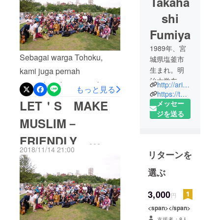
Takaha
shi
Fumiya
1989年、宮
Sebagai warga Tohoku,
城県塩釜市
生まれ。明
kami juga pernah
治大学在学
mengalami bencana alam
http://ari-tv.jp/
もっと見る
中に世界一
https://twitter.com/fummyman
dan kami ingin membantu
LET＇S MAKE
周の旅を経
メッセー
Indonesia! Ketika kami
験し、ブラ
ジを送る
MUSLIM－
ジル滞在中
melihat gempa bumi dan
に東日本大
FRIENDLY
tsunami yang menyebabkan
震災が発
2018/11/14 21:00
kerusakan besar dan korban
リターンを
IMONI！
生。帰国
jiwa di Indonesia, kami
後、仙台の
選ぶ
インター
sebagai warga Tohoku
ネットテレ
3,000
mengerti dan ingin
円
ビ局・
membantu rakyat Indonesia.
<span></span>
ariTV（アリ
支援者：8人