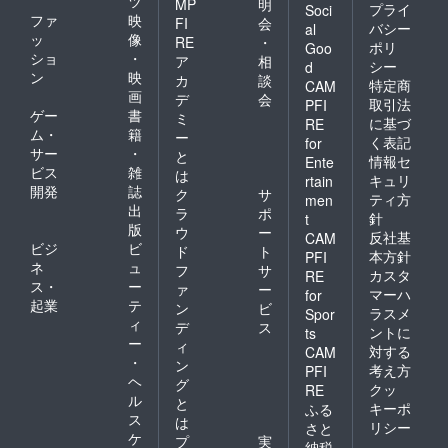
ツ
Jepang dan Indonesia.
MP
明
プライ
Soci
Indonesians and Japanese
ファ
映
FI
会
バシー
al
Harapannya warga
ッ
像
RE
・
people who have both
ポリ
Goo
ショ
・
Indonesia yang tinggal di
ア
相
シー
d
experienced a large-scale
ン
映
カ
談
特定商
CAM
Sendai dan Tohoku bisa
画
デ
会
earthquake and tsunami
取引法
PFI
saling bertukar budaya dan
ゲー
書
ミ
に基づ
RE
disaster. Events (Planned)
ム・
籍
ー
く表記
terus bekerja sama. Acara
for
サー
・
Indonesian food and drink
と
情報セ
Ente
(Direncanakan) Stand
ビス
雑
は
キュリ
rtain
booths, Muslim-friendly
開発
誌
ク
サ
makanan dan minuman
ティ方
men
出
Japanese food and drink
ラ
ポ
針
t
Indonesia, stand makanan
版
ウ
ー
反社基
CAM
booths, charity auction,
ビジ
ビ
ド
ト
dan minuman Jepang yang
本方針
PFI
ネ
ュ
Indonesian traditional dance
フ
サ
カスタ
RE
ramah Muslim,
ス・
ー
ァ
ー
マーハ
for
performances, outdoor
起業
テ
ン
ビ
penggalangan dana,
ラスメ
Spor
musical performances
ィ
デ
ス
ントに
ts
pertunjukan tari tradisional
ー
ィ
対する
Number of Booths: 15-20
CAM
・
ン
Indonesia, pertunjukan
考え方
PFI
Date: November 24th 2018
ヘ
グ
クッ
RE
musik. Jumlah Booth: 15-20
ル
と
(Sat) 10:00-16:00 (venue
キーポ
ふる
ス
は
Tanggal: 24 November 2018
リシー
さと
opens at 9:00) Location:
ケ
プ
実
納税