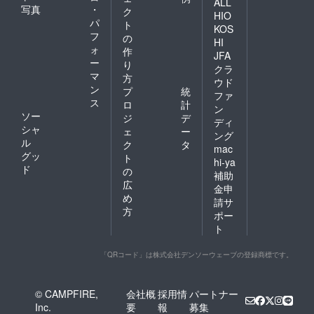
ALL
写真
・
ク
HIO
パ
ト
KOS
フ
の
HI
ォ
作
JFA
ー
り
クラ
マ
方
ウド
ン
プ
統
ファ
ス
ロ
計
ン
ソー
ジ
デ
ディ
シャ
ェ
ー
ング
ル
ク
タ
mac
グッ
ト
hi-ya
ド
の
補助
広
金申
め
請サ
方
ポー
ト
「QRコード」は株式会社デンソーウェーブの登録商標です。
© CAMPFIRE,
会社概
採用情
パートナー
Inc.
要
報
募集