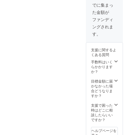
規に
包装な
でに集まっ
従った
ので多
た金額が
表記を
少の漏
付け、
れが
ファンディ
はちみ
あって
ングされま
つの説
もご容
明等を
赦くだ
す。
添付い
さい。
たしま
国内法
す。 ■
規に
支援に関するよ
ご協力
従った
くある質問
者のお
表記を
名前と
付け、
手数料はいく
金額を
はちみ
らかかります
銘板に
つの説
か？
刻み、
明等を
バング
添付い
目標金額に届
ラデ
たしま
かなかった場
シュの
す。 ■
合どうなりま
NGO、
エクス
すか？
DRRA
チャー
に届け
ジシス
支援で困った
ます。
テム
時はどこに相
※写真も
（チャ
談したらいい
送付い
ー
ですか？
たしま
ジャ、
す。
コネク
ヘルプページを
タ） ※