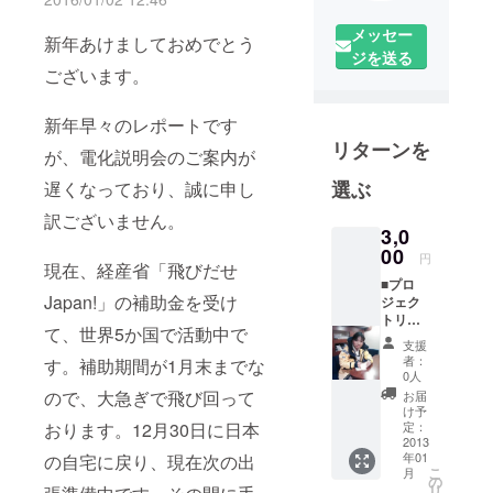
メッセー
新年あけましておめでとう
ジを送る
ございます。
新年早々のレポートです
リターンを
が、電化説明会のご案内が
選ぶ
遅くなっており、誠に申し
訳ございません。
3,0
00
円
現在、経産省「飛びだせ
■プロ
Japan!」の補助金を受け
ジェク
トリー
て、世界5か国で活動中で
ダから
支援
のお礼
者：
す。補助期間が1月末までな
メール
0人
ので、大急ぎで飛び回って
お届
け予
おります。12月30日に日本
定：
2013
年01
の自宅に戻り、現在次の出
こ
月
の
リ