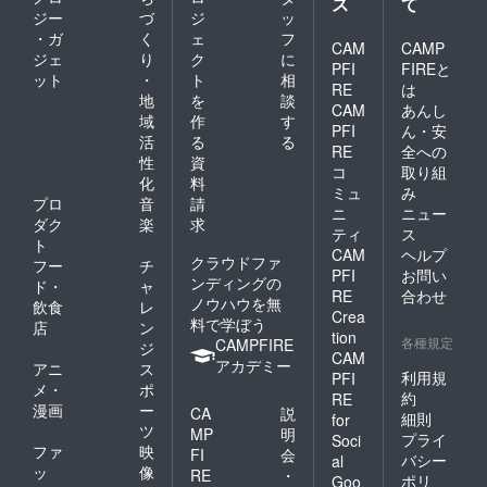
ス
て
ジー
づ
ジ
ッ
・ガ
く
ェ
フ
CAM
CAMP
ジェ
り
ク
に
PFI
FIREと
ット
・
ト
相
RE
は
地
を
談
CAM
あんし
域
作
す
PFI
ん・安
活
る
る
RE
全への
性
資
コ
取り組
化
料
ミュ
み
プロ
音
請
ニ
ニュー
ダク
楽
求
ティ
ス
ト
CAM
ヘルプ
クラウドファ
フー
チ
PFI
お問い
ンディングの
ド・
ャ
RE
合わせ
ノウハウを無
飲食
レ
Crea
料で学ぼう
店
ン
tion
各種規定
CAMPFIRE
ジ
CAM
アカデミー
アニ
ス
利用規
PFI
メ・
ポ
約
RE
漫画
ー
CA
説
細則
for
ツ
MP
明
プライ
Soci
ファ
映
FI
会
バシー
al
ッ
像
RE
・
ポリ
Goo