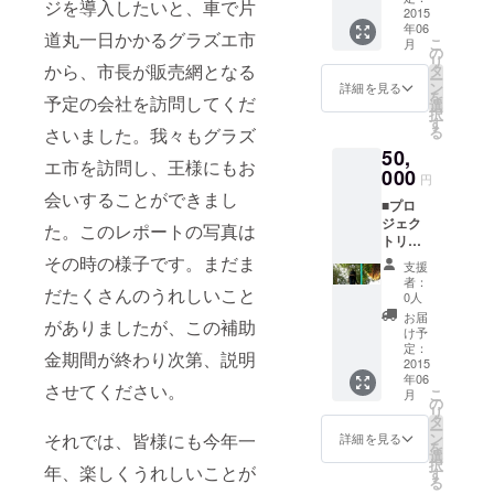
ジを導入したいと、車で片
化状況
2015
し、現
年06
報告会
地での
道丸一日かかるグラズエ市
こ
月
■マング
包装な
の
リ
ローブ
から、市長が販売網となる
ので多
タ
ー
はちみ
少の漏
ン
詳細を見る
を
予定の会社を訪問してくだ
つ
れが
選
択
（250g
あって
す
る
さいました。我々もグラズ
）４個
もご容
50,
マング
赦くだ
エ市を訪問し、王様にもお
ローブ
000
さい。
円
はちみ
国内法
会いすることができまし
■プロ
つが輸
規に
ジェク
入でき
従った
た。このレポートの写真は
トリー
た段階
表記を
ダから
その時の様子です。まだま
(6月予
付け、
支援
のお礼
定）で
はちみ
者：
だたくさんのうれしいこと
メール
郵送致
つの説
0人
■シュン
しま
明等を
お届
がありましたが、この補助
ドルボ
す。 ※
添付い
け予
ンの電
ただ
定：
たしま
金期間が終わり次第、説明
化状況
2015
し、現
す。
年06
報告会
地での
させてください。
こ
月
■マング
包装な
の
リ
ローブ
ので多
タ
ー
はちみ
少の漏
それでは、皆様にも今年一
ン
詳細を見る
を
つ
れが
選
択
年、楽しくうれしいことが
（250g
あって
す
る
）６個
もご容