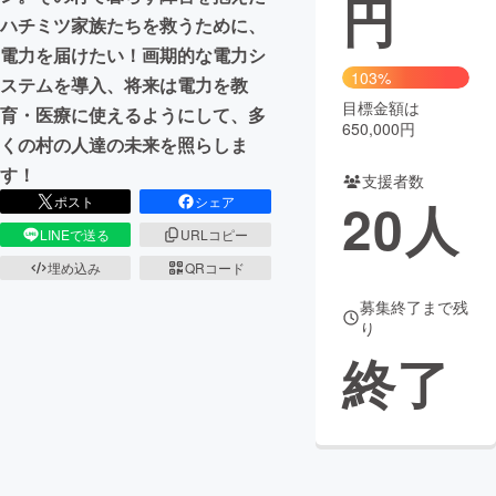
円
ハチミツ家族たちを救うために、
まちづくり・地域活性化
電力を届けたい！画期的な電力シ
103%
ステムを導入、将来は電力を教
目標金額は
CAMPFIRE for Social Good
CAMPFIRE Creation
育・医療に使えるようにして、多
650,000円
CAMPFIREふるさと納税
machi-ya
コミュニティ
くの村の人達の未来を照らしま
す！
支援者数
20
人
ポスト
シェア
LINEで送る
URLコピー
埋め込み
QRコード
募集終了まで残
り
終了