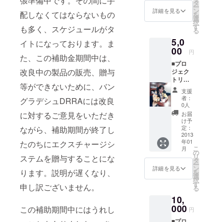
張準備中です。その間に手
タ
ー
ン
詳細を見る
配しなくてはならないもの
を
選
択
す
も多く、スケジュールがタ
る
5,0
イトになっております。ま
00
円
た、この補助金期間中は、
■プロ
改良中の製品の販売、贈与
ジェク
トリー
等ができないために、バン
ダから
支援
のお礼
者：
グラデシュDRRAには改良
メール
0人
■シュン
に対するご意見をいただき
お届
ドルボ
け予
ンの電
定：
ながら、補助期間が終了し
化状況
2013
年01
たのちにエクスチャージシ
報告会
こ
月
参加の
の
リ
ステムを贈与することにな
権利 ※
タ
ー
日程決
ン
詳細を見る
ります。説明が遅くなり、
を
まり次
選
択
第こち
す
申し訳ございません。
る
らに日
10,
付と時
間を追
000
この補助期間中にはうれし
円
記致し
■プロ
ます！