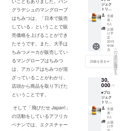
いこともありました。バン
ジェク
グラデシュのマングローブ
トリー
ダから
支援
はちみつは、「日本で販売
のお礼
者：
メール
0人
している」ということで販
■シュン
お届
ドルボ
け予
売価格を上げることができ
ンの電
定：
化状況
2015
たそうです。また、大手は
年06
報告会
こ
月
■マング
ちみつメーカが販売してい
の
リ
ローブ
タ
ー
るマングローブはちみつ
はちみ
ン
詳細を見る
を
つ
選
は、アカシアはちみつが混
択
（250g
す
る
）１個
ざっていることがわかり、
30,
マング
ローブ
000
店頭から商品を取り下げた
円
はちみ
■プロ
つが輸
ということです。
ジェク
入でき
トリー
た段階
ダから
そして「飛びだせ Japan!」
(6月予
支援
のお礼
定）で
者：
の活動をしているアフリカ
メール
郵送致
0人
■シュン
しま
お届
ベナンでは、エクスチャー
ドルボ
す。 ※
け予
ンの電
ただ
定：