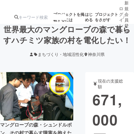
新
ロ
規
グ
会
プロジェクトを掲
はじ
プロジェクト
/
載するには
める
をさがす
イ
員
ン
登
世界最大のマングローブの森で暮ら
録
すハチミツ家族の村を電化したい！
人気のプロ
注目のリ
注目の新着プロ
募集終了が近いプ
もうすぐ公開
まちづくり・地域活性化
神奈川県
ジェクト
ターン
ジェクト
ロジェクト
されます
アート・写真
音楽
現在の支援総
額
671,
テクノロジー・ガジェット
ゲーム・サ
000
映像・映画
書籍・雑誌
マングローブの森・シュンドルボ
ビジネス・起業
チャレンジ
ン。その村で暮らす障害を抱えた