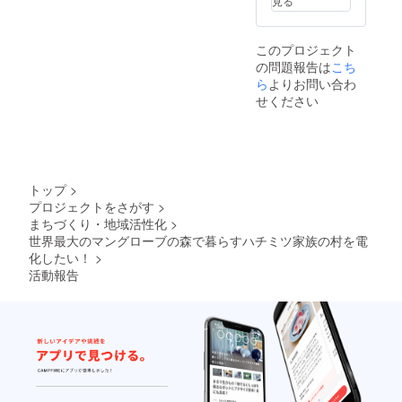
見る
コネク
タ画像
はイ
このプロジェクト
メージ
の問題報告は
こち
です。
色や形
ら
よりお問い合わ
が変わ
せください
ること
があり
ます。
※ただ
し、
バッテ
トップ
>
リーや
プロジェクトをさがす
>
イン
まちづくり・地域活性化
>
バータ
は重い
世界最大のマングローブの森で暮らすハチミツ家族の村を電
ため、
化したい！
>
別途指
活動報告
定のも
のをご
購入く
ださ
い。 量
産版の
コネク
タがで
きてか