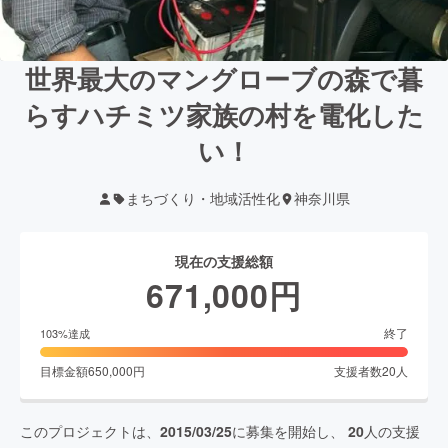
世界最大のマングローブの森で暮
らすハチミツ家族の村を電化した
い！
まちづくり・地域活性化
神奈川県
現在の支援総額
671,000
円
終了
103
%達成
目標金額
650,000
円
支援者数
20
人
このプロジェクトは、
2015/03/25
に募集を開始し、
20
人の支援