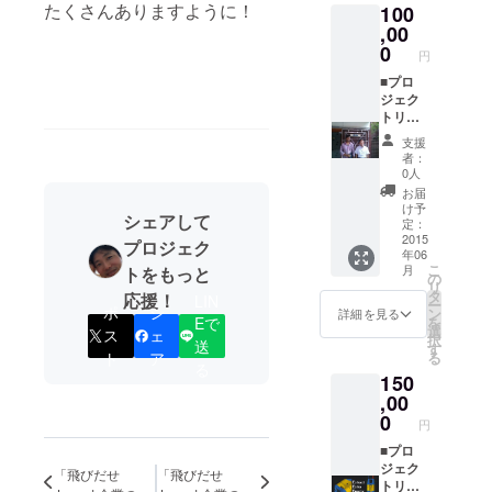
たくさんありますように！
100
マング
赦くだ
ローブ
,00
さい。
はちみ
国内法
0
円
つが輸
規に
入でき
■プロ
従った
た段階
ジェク
表記を
(6月予
トリー
付け、
定）で
ダから
はちみ
支援
郵送致
のお礼
つの説
者：
しま
メール
明等を
0人
す。 ※
■シュン
添付い
お届
ただ
ドルボ
たしま
け予
シェアして
し、現
ンの電
す。
定：
地での
化状況
2015
プロジェク
年06
包装な
報告会
こ
月
トをもっと
ので多
※2015/9
の
リ
少の漏
/26(土)
タ
応援！
LIN
ー
れが
を予定
ポ
シ
ン
詳細を見る
を
Eで
あって
してい
選
ス
ェ
択
もご容
ます。
送
す
る
ト
ア
赦くだ
現地の
る
150
さい。
状況で
国内法
変更す
,00
規に
る場合
0
円
従った
が御座
表記を
いま
■プロ
付け、
す。 ■
ジェク
「飛びだせ
「飛びだせ
はちみ
マング
トリー