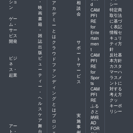
ショ
・
ア
相
シー
d
ン
映
カ
談
特定商
CAM
画
デ
会
取引法
PFI
ゲー
書
ミ
に基づ
RE
ム・
籍
ー
く表記
for
サー
・
と
情報セ
Ente
ビス
雑
は
キュリ
rtain
開発
誌
ク
サ
ティ方
men
出
ラ
ポ
針
t
版
ウ
ー
反社基
CAM
ビジ
ビ
ド
ト
本方針
PFI
ネ
ュ
フ
サ
カスタ
RE
ス・
ー
ァ
ー
マーハ
for
起業
テ
ン
ビ
ラスメ
Spor
ィ
デ
ス
ントに
ts
ー
ィ
対する
CAM
・
ン
考え方
PFI
ヘ
グ
クッ
RE
ル
と
キーポ
ふる
ス
は
リシー
さと
ケ
プ
実
納税
ア
ロ
施
AD
アー
舞
ジ
事
FOR
ト・
台
ェ
例