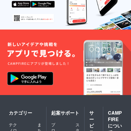
らのお
届け
（10月
以降予
定）に
なりま
す。 ※
プロト
タイプ
の修正
が必要
になっ
たため
お届け
予定が6
月から
10月に
変更さ
せてい
ただき
まし
た。（5
月5日付
け）
カテゴリー
起案サポート
サ
CAMP
ー
FIRE
テク
ま
プ
ス
ビ
につい
ノロ
ち
ロ
タ