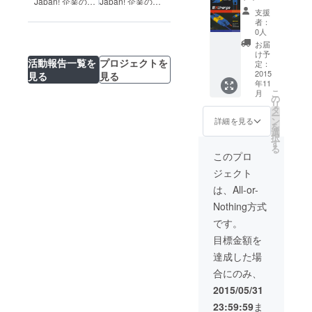
Japan! 企業の途
Japan! 企業の途
つの説
ローブ
ダから
支援
上国への展開支
上国への展開支
明等を
はちみ
のお礼
者：
援補助金」採択
援補助金」の活
添付い
つ
メール
0人
企業としての活
動を完了！
たしま
（250g
■シュン
お届
動を開始します
す。 ■
）12個
ドルボ
け予
活動報告一覧を
プロジェクトを
バング
マング
ンの電
定：
ラデ
ローブ
化状況
2015
見る
見る
年11
シュの
はちみ
報告会
こ
月
おみや
つが輸
■マング
の
リ
げ（内
入でき
ローブ
タ
ー
容未
た段階
はちみ
ン
詳細を見る
を
定）
(6月予
つ
選
択
定）で
（250g
す
る
郵送致
）6個
このプロ
しま
マング
ジェクト
す。 ※
ローブ
ただ
はちみ
は、All-or-
し、現
つが輸
Nothing方式
地での
入でき
包装な
た段階
です。
ので多
(6月予
目標金額を
少の漏
定）で
れが
郵送致
達成した場
あって
しま
合にのみ、
もご容
す。 ※
赦くだ
ただ
2015/05/31
さい。
し、現
23:59:59
ま
国内法
地での