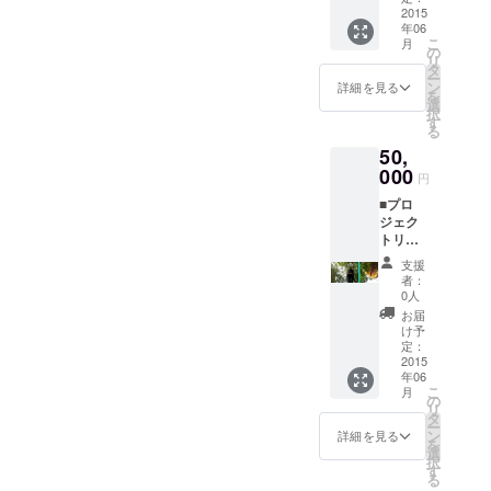
化状況
2015
し、現
年06
報告会
地での
こ
月
■マング
包装な
の
リ
ローブ
ので多
タ
ー
はちみ
少の漏
ン
詳細を見る
を
つ
れが
選
択
（250g
あって
す
る
）４個
もご容
50,
マング
赦くだ
ローブ
000
さい。
円
はちみ
国内法
■プロ
つが輸
規に
ジェク
入でき
従った
トリー
た段階
表記を
ダから
(6月予
付け、
支援
のお礼
定）で
はちみ
者：
メール
郵送致
つの説
0人
■シュン
しま
明等を
お届
ドルボ
す。 ※
添付い
け予
ンの電
ただ
定：
たしま
化状況
2015
し、現
す。
年06
報告会
地での
こ
月
■マング
包装な
の
リ
ローブ
ので多
タ
ー
はちみ
少の漏
ン
詳細を見る
を
つ
れが
選
択
（250g
あって
す
る
）６個
もご容