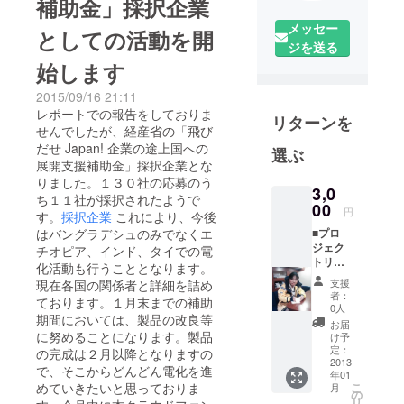
補助金」採択企業
メッセー
としての活動を開
ジを送る
始します
2015/09/16 21:11
レポートでの報告をしておりま
リターンを
せんでしたが、経産省の「飛び
だせ Japan! 企業の途上国への
選ぶ
展開支援補助金」採択企業とな
りました。１３０社の応募のう
3,0
ち１１社が採択されたようで
00
円
す。
採択企業
これにより、今後
はバングラデシュのみでなくエ
■プロ
ジェク
チオピア、インド、タイでの電
トリー
化活動も行うこととなります。
ダから
支援
現在各国の関係者と詳細を詰め
のお礼
者：
ております。１月末までの補助
メール
0人
期間においては、製品の改良等
お届
に努めることになります。製品
け予
定：
の完成は２月以降となりますの
2013
で、そこからどんどん電化を進
年01
めていきたいと思っておりま
こ
月
の
リ