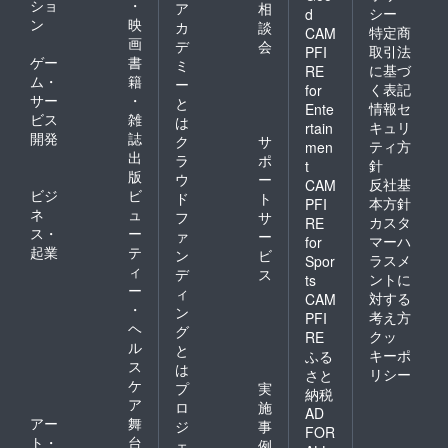
ショ
・
ア
相
シー
d
ン
映
カ
談
特定商
CAM
画
デ
会
取引法
PFI
ゲー
書
ミ
に基づ
RE
ム・
籍
ー
く表記
for
サー
・
と
情報セ
Ente
ビス
雑
は
キュリ
rtain
開発
誌
ク
サ
ティ方
men
出
ラ
ポ
針
t
版
ウ
ー
反社基
CAM
ビジ
ビ
ド
ト
本方針
PFI
ネ
ュ
フ
サ
カスタ
RE
ス・
ー
ァ
ー
マーハ
for
起業
テ
ン
ビ
ラスメ
Spor
ィ
デ
ス
ントに
ts
ー
ィ
対する
CAM
・
ン
考え方
PFI
ヘ
グ
クッ
RE
ル
と
キーポ
ふる
ス
は
リシー
さと
ケ
プ
実
納税
ア
ロ
施
AD
アー
舞
ジ
事
FOR
ト・
台
ェ
例