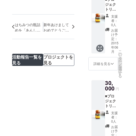
ジェク
トリー
ダから
支援
のお礼
者：
メール
はちみつの瓶詰
新年あけまして
0人
■シュン
めを「あんしん
おめでとうござ
お届
ドルボ
け予
農園」に依頼し
います！
ンの電
定：
ました
化状況
2015
年06
報告会
こ
月
■マング
の
リ
活動報告一覧を
プロジェクトを
ローブ
タ
ー
見る
見る
はちみ
ン
詳細を見る
を
つ
選
択
（250g
す
る
）１個
30,
マング
ローブ
000
円
はちみ
■プロ
つが輸
ジェク
入でき
トリー
た段階
ダから
(6月予
支援
のお礼
定）で
者：
メール
郵送致
0人
■シュン
しま
お届
ドルボ
す。 ※
け予
ンの電
ただ
定：