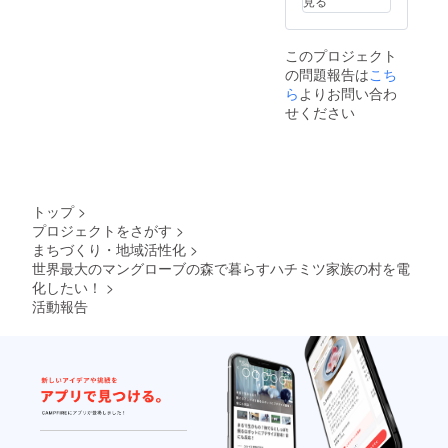
見る
コネク
タ画像
はイ
このプロジェクト
メージ
の問題報告は
こち
です。
色や形
ら
よりお問い合わ
が変わ
せください
ること
があり
ます。
※ただ
し、
バッテ
トップ
>
リーや
プロジェクトをさがす
>
イン
まちづくり・地域活性化
>
バータ
は重い
世界最大のマングローブの森で暮らすハチミツ家族の村を電
ため、
化したい！
>
別途指
活動報告
定のも
のをご
購入く
ださ
い。 量
産版の
コネク
タがで
きてか