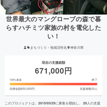
世界最大のマングローブの森で暮
らすハチミツ家族の村を電化した
い！
まちづくり・地域活性化
神奈川県
現在の支援総額
671,000
円
終了
103
%達成
目標金額
650,000
円
支援者数
20
人
このプロジェクトは、
2015/03/25
に募集を開始し、
20
人の支援