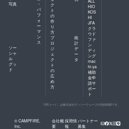
ALL
写真
・
ク
HIO
パ
ト
KOS
フ
の
HI
ォ
作
JFA
ー
り
クラ
マ
方
ウド
ン
プ
統
ファ
ス
ロ
計
ン
ソー
ジ
デ
ディ
シャ
ェ
ー
ング
ル
ク
タ
mac
グッ
ト
hi-ya
ド
の
補助
広
金申
め
請サ
方
ポー
ト
「QRコード」は株式会社デンソーウェーブの登録商標です。
© CAMPFIRE,
会社概
採用情
パートナー
Inc.
要
報
募集