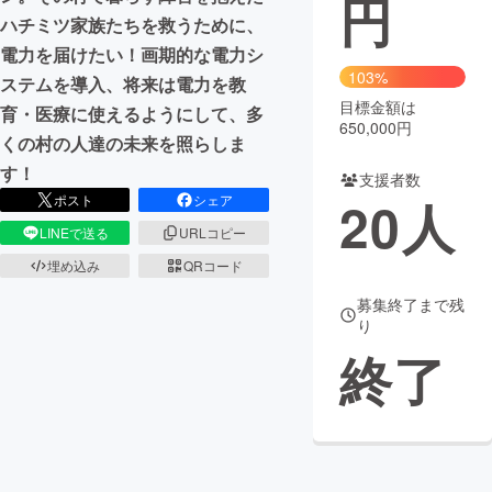
円
ハチミツ家族たちを救うために、
まちづくり・地域活性化
電力を届けたい！画期的な電力シ
103%
ステムを導入、将来は電力を教
目標金額は
CAMPFIRE for Social Good
CAMPFIRE Creation
育・医療に使えるようにして、多
650,000円
CAMPFIREふるさと納税
machi-ya
コミュニティ
くの村の人達の未来を照らしま
す！
支援者数
20
人
ポスト
シェア
LINEで送る
URLコピー
埋め込み
QRコード
募集終了まで残
り
終了