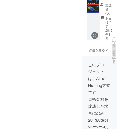
つの説
ローブ
ダから
支援
明等を
はちみ
のお礼
者：
添付い
つ
メール
0人
たしま
（250g
■シュン
お届
す。 ■
）12個
ドルボ
け予
バング
マング
ンの電
定：
ラデ
ローブ
化状況
2015
年11
シュの
はちみ
報告会
こ
月
おみや
つが輸
■マング
の
リ
げ（内
入でき
ローブ
タ
ー
容未
た段階
はちみ
ン
詳細を見る
を
定）
(6月予
つ
選
択
定）で
（250g
す
る
郵送致
）6個
このプロ
しま
マング
ジェクト
す。 ※
ローブ
ただ
はちみ
は、All-or-
し、現
つが輸
Nothing方式
地での
入でき
包装な
た段階
です。
ので多
(6月予
目標金額を
少の漏
定）で
れが
郵送致
達成した場
あって
しま
合にのみ、
もご容
す。 ※
赦くだ
ただ
2015/05/31
さい。
し、現
23:59:59
ま
国内法
地での