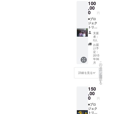
100
マング
赦くだ
ローブ
,00
さい。
はちみ
国内法
0
円
つが輸
規に
入でき
■プロ
従った
た段階
ジェク
表記を
(6月予
トリー
付け、
定）で
ダから
はちみ
支援
郵送致
のお礼
つの説
者：
しま
メール
明等を
0人
す。 ※
■シュン
添付い
お届
ただ
ドルボ
たしま
け予
し、現
ンの電
す。
定：
地での
化状況
2015
年06
包装な
報告会
こ
月
ので多
※2015/9
の
リ
少の漏
/26(土)
タ
ー
れが
を予定
ン
詳細を見る
を
あって
してい
選
択
もご容
ます。
す
る
赦くだ
現地の
150
さい。
状況で
国内法
変更す
,00
規に
る場合
0
円
従った
が御座
表記を
いま
■プロ
付け、
す。 ■
ジェク
はちみ
マング
トリー