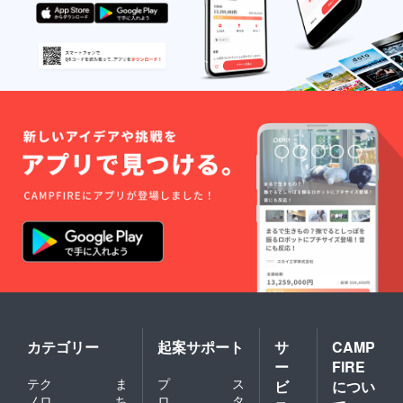
らのお
届け
（10月
以降予
定）に
なりま
す。 ※
プロト
タイプ
の修正
が必要
になっ
たため
お届け
予定が6
月から
10月に
変更さ
せてい
ただき
まし
た。（5
月5日付
け）
カテゴリー
起案サポート
サ
CAMP
ー
FIRE
テク
ま
プ
ス
ビ
につい
ノロ
ち
ロ
タ