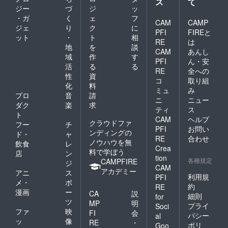
ス
て
ジー
づ
ジ
ッ
・ガ
く
ェ
フ
CAM
CAMP
ジェ
り
ク
に
PFI
FIREと
ット
・
ト
相
RE
は
地
を
談
CAM
あんし
域
作
す
PFI
ん・安
活
る
る
RE
全への
性
資
コ
取り組
化
料
ミュ
み
プロ
音
請
ニ
ニュー
ダク
楽
求
ティ
ス
ト
CAM
ヘルプ
クラウドファ
フー
チ
PFI
お問い
ンディングの
ド・
ャ
RE
合わせ
ノウハウを無
飲食
レ
Crea
料で学ぼう
店
ン
tion
各種規定
CAMPFIRE
ジ
CAM
アカデミー
アニ
ス
利用規
PFI
メ・
ポ
約
RE
漫画
ー
CA
説
細則
for
ツ
MP
明
プライ
Soci
ファ
映
FI
会
バシー
al
ッ
像
RE
・
ポリ
Goo