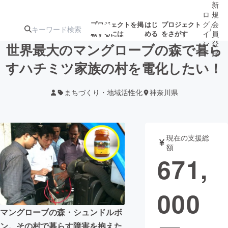
新
ロ
規
グ
会
プロジェクトを掲
はじ
プロジェクト
/
載するには
める
をさがす
イ
員
ン
登
世界最大のマングローブの森で暮ら
録
すハチミツ家族の村を電化したい！
人気のプロ
注目のリ
注目の新着プロ
募集終了が近いプ
もうすぐ公開
まちづくり・地域活性化
神奈川県
ジェクト
ターン
ジェクト
ロジェクト
されます
アート・写真
音楽
現在の支援総
額
671,
テクノロジー・ガジェット
ゲーム・サ
000
映像・映画
書籍・雑誌
マングローブの森・シュンドルボ
ビジネス・起業
チャレンジ
ン。その村で暮らす障害を抱えた