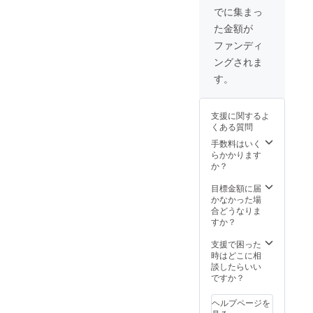
規に
包装な
でに集まっ
従った
ので多
た金額が
表記を
少の漏
付け、
れが
ファンディ
はちみ
あって
ングされま
つの説
もご容
明等を
赦くだ
す。
添付い
さい。
たしま
国内法
す。 ■
規に
支援に関するよ
ご協力
従った
くある質問
者のお
表記を
名前と
付け、
手数料はいく
金額を
はちみ
らかかります
銘板に
つの説
か？
刻み、
明等を
バング
添付い
目標金額に届
ラデ
たしま
かなかった場
シュの
す。 ■
合どうなりま
NGO、
エクス
すか？
DRRA
チャー
に届け
ジシス
支援で困った
ます。
テム
時はどこに相
※写真も
（チャ
談したらいい
送付い
ー
ですか？
たしま
ジャ、
す。
コネク
ヘルプページを
タ） ※