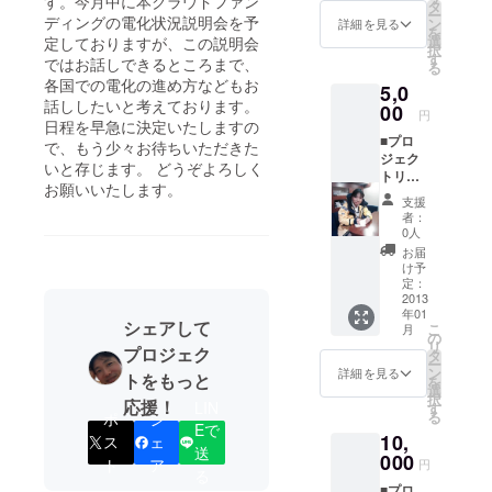
す。今月中に本クラウドファン
タ
ー
ディングの電化状況説明会を予
ン
詳細を見る
を
選
定しておりますが、この説明会
択
す
ではお話しできるところまで、
る
各国での電化の進め方などもお
5,0
話ししたいと考えております。
00
円
日程を早急に決定いたしますの
■プロ
で、もう少々お待ちいただきた
ジェク
いと存じます。 どうぞよろしく
トリー
お願いいたします。
ダから
支援
のお礼
者：
メール
0人
■シュン
お届
ドルボ
け予
ンの電
定：
化状況
2013
年01
報告会
シェアして
こ
月
参加の
の
リ
プロジェク
権利 ※
タ
ー
日程決
ン
詳細を見る
トをもっと
を
まり次
選
択
応援！
第こち
LIN
す
る
ポ
シ
らに日
Eで
10,
付と時
ス
ェ
送
間を追
000
ト
ア
円
記致し
る
■プロ
ます！