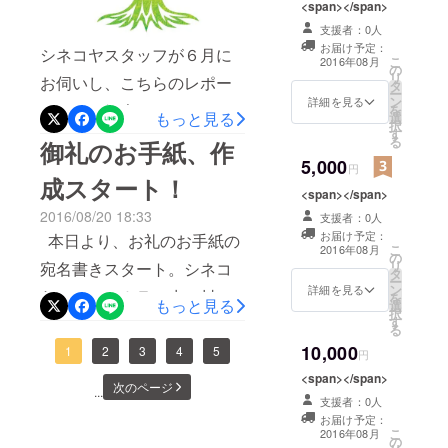
きます。・12月 着工・解
れをきっか
<span></span>
た。お名前を見て、顔を思
けに独立、
支援者：0人
体工事・1月 防音工事・1
街の映画館
お届け予定：
い出しながら、一文、心に
シネコヤスタッフが６月に
月・2月 内装工事・3月オー
こ
2016年08月
の
づくり「シ
リ
ある言葉を書きとめる。そ
お伺いし、こちらのレポー
タ
プンこれまでなかなかハッ
ネコヤ」と
ー
ン
詳細を見る
んな尊い時間をいただきま
トでもご紹介させて頂いた
を
して本格的
キリとしたご報告ができ
もっと見る
選
択
す
した。ご支援いただきまし
に活動をは
CINEMA Chupki
る
ず、大変ご心配おかけいた
御礼のお手紙、作
じめる。現
た皆さまへ、心より、お礼
5,000
TABATA（シネマ・チュプ
円
しました。この数カ月でい
在は、鵠沼
成スタート！
申し上げます。 もし、万が
キ・タバタ） このチュプキ
<span></span>
ろいろなハードルがありな
海岸のレン
2016/08/20 18:33
支援者：0人
一届いていないよ、という
が、先日９月１日、ついに
タルスペー
がらも、一歩一歩進めてお
お届け予定：
本日より、お礼のお手紙の
ス「アイ
方がいらっしゃいました
オープンを迎えました！お
こ
2016年08月
りました。心苦しい期間で
の
リ
宛名書きスタート。シネコ
ビーハウ
タ
ら、メッセージ等でお知ら
めでとうございます！！
ー
はございましたが、やっと
ン
ス」で毎月2
詳細を見る
ヤのテーマカラー赤い封筒
を
せください。（※何名か戻っ
もっと見る
チュプキは目の不自由な人
選
皆さまに良きご報告がで
回、フード
択
す
にしました。 色、質感、ペ
る
てきております。）今後と
も、耳の不自由な人も、そ
や会場演出
き、改めて、皆さまの応援
10,000
ンの太さなど、みんなでこ
1
2
3
4
5
円
をこらした
も、シネコヤをどうぞよろ
うじゃない人も、どんな人
の元、実現できるものと感
映画イベン
<span></span>
だわって丁寧に。一通ず
しくお願いいたします。
次のページ
も一緒に映画を楽しめるこ
...
じております。現在、シネ
トを主宰し
支援者：0人
つ、手書きで宛名を書くこ
とを目指して作られたユニ
お届け予定：
ている。
コヤ オープンに向け、詳細
こ
2016年08月
とになりました。300通ほ
の
バーサルシアター。クラウ