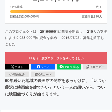
終了
114
%達成
目標金額
2,000,000
円
支援者数
210
人
このプロジェクトは、
2016/06/01
に募集を開始し、
210
人の支援
により
2,285,000
円の資金を集め、
2016/07/28
に募集を終了し
ました
もう一度プロジェクトをやってほしい
ポスト
シェア
LINEで送る
URLコピー
埋め込み
QRコード
60年続いた地域の映画館の閉館をきっかけに、「いつか
藤沢に映画館を建てたい」という一人の想いから、つい
に映画館づくりが始まります。