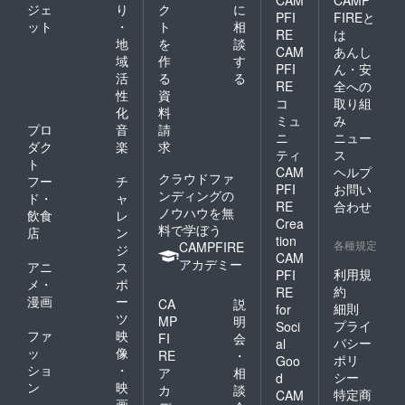
ジェ
り
ク
に
PFI
FIREと
ット
・
ト
相
RE
は
地
を
談
CAM
あんし
域
作
す
PFI
ん・安
活
る
る
RE
全への
性
資
コ
取り組
化
料
ミュ
み
プロ
音
請
ニ
ニュー
ダク
楽
求
ティ
ス
ト
CAM
ヘルプ
クラウドファ
フー
チ
PFI
お問い
ンディングの
ド・
ャ
RE
合わせ
ノウハウを無
飲食
レ
Crea
料で学ぼう
店
ン
tion
各種規定
CAMPFIRE
ジ
CAM
アカデミー
アニ
ス
利用規
PFI
メ・
ポ
約
RE
漫画
ー
CA
説
細則
for
ツ
MP
明
プライ
Soci
ファ
映
FI
会
バシー
al
ッ
像
RE
・
ポリ
Goo
ショ
・
ア
相
シー
d
ン
映
カ
談
特定商
CAM
画