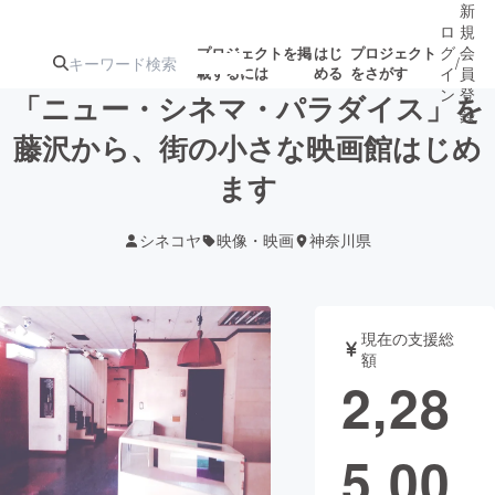
新
ロ
規
グ
会
プロジェクトを掲
はじ
プロジェクト
/
載するには
める
をさがす
イ
員
ン
登
「ニュー・シネマ・パラダイス」を
録
藤沢から、街の小さな映画館はじめ
ます
人気のプロ
注目のリ
注目の新着プロ
募集終了が近いプ
もうすぐ公開
ジェクト
ターン
ジェクト
ロジェクト
されます
シネコヤ
映像・映画
神奈川県
アート・写真
音楽
現在の支援総
テクノロジー・ガジェット
ゲーム・サ
額
2,28
映像・映画
書籍・雑誌
5,00
ビジネス・起業
チャレンジ