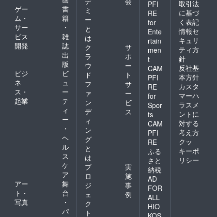
デ
会
取引法
PFI
ゲー
書
ミ
に基づ
RE
ム・
籍
ー
く表記
for
サー
・
と
情報セ
Ente
ビス
雑
は
キュリ
rtain
開発
誌
ク
サ
ティ方
men
出
ラ
ポ
針
t
版
ウ
ー
反社基
CAM
ビジ
ビ
ド
ト
本方針
PFI
ネ
ュ
フ
サ
カスタ
RE
ス・
ー
ァ
ー
マーハ
for
起業
テ
ン
ビ
ラスメ
Spor
ィ
デ
ス
ントに
ts
ー
ィ
対する
CAM
・
ン
考え方
PFI
ヘ
グ
クッ
RE
ル
と
キーポ
ふる
ス
は
リシー
さと
ケ
プ
実
納税
ア
ロ
施
AD
アー
舞
ジ
事
FOR
ト・
台
ェ
例
ALL
写真
・
ク
HIO
パ
ト
KOS