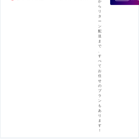
か
ら
リ
タ
ー
ン
配
送
ま
で
、
す
べ
て
お
任
せ
の
プ
ラ
ン
も
あ
り
ま
す
！