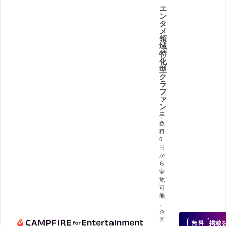
エ
ン
タ
メ
領
域
特
化
型
ク
ラ
フ
ァ
ン
手
数
料
0
円
か
ら
実
施
可
能
。
企
画
掲載
無料