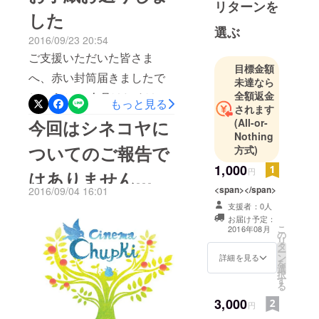
ておりましたスケジュール
リターンを
務。
喜んでもらえますように。
した
に関しまして、11月オープ
2009年より
ついにシネコヤオープンで
選ぶ
2016/09/23 20:54
シネコヤの
ンを目指して進めておりま
す オープニング作品は近日
構想をス
ご支援いただいた皆さま
したが、当初のスケジュー
目標金額
公開！！年間パスポート・
タート。
へ、赤い封筒届きましたで
未達なら
ルを改めさせていただくこ
NPO法人内
ファンクラブの先行受付開
全額返金
しょうか？ 今月はじめはお
もっと見る
とにいたしました。ご報告
のボランタ
されます
始いたします！！ シネコヤ
礼のお手紙をみんなで書い
リー事業と
(All-or-
今回はシネコヤに
が大変遅くなりましたこ
HPもリニューアルいたしま
して、法人
Nothing
たり、貼ったりと、ペンだ
と、また、楽しみにしてく
ついてのご報告で
した。ぜひご覧くださ
方式)
事務所脇の
こを作りながら（小学生以
ださっていた皆様には、心
物置スペー
1,000
い！！ http://cinekoya.com
円
はありません
来の（笑））心をこめて一
スをお掃除
よりお詫び申し上げます。
<span></span>
2016/09/04 16:01
文ですが、手書きで書きま
して、無料
が・・・・
そして、大変、大変、大変
支援者：0人
の上映会等
した。一緒に同封した
お届け予定：
お待たせいたしましたが、
を企画。し
こ
2016年08月
の
「シードペーパー」も、シ
リ
ついに、3月オープン決定い
かし2013年
タ
ー
ネコヤと共に育てていただ
ン
詳細を見る
春、その
たしました！！新たなスケ
を
選
択
NPO法人事
ければ幸いです。お手紙を
す
ジュールとしまして、以下
る
務所が火事
書くというのはとても素敵
3,000
の予定で進めさせていただ
円
にあい、そ
なことだな、と思いまし