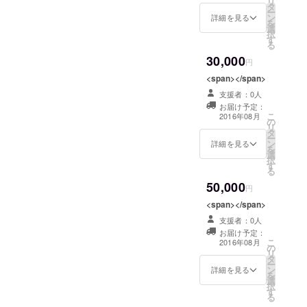
リ
スケジュールを検討し直し
タ
ど。 スタッフ一同、心を込
ー
ドファンディングなど多く
ン
詳細を見る
ております。引き続きの応
を
選
めたお手紙、作成中です。
択
の方からの募金によって作
す
援、どうぞよろしくお願い
る
お手元に届くまで、今しば
られました。 CINEMA
30,000
いたします。そして、2016
円
らくお待ちください。
Chupki TABATA
<span></span>
年、今年最後のシネコヤの
http://chupki.jpn.org/ 今回は
支援者：0人
上映が来週末ございます！
お届け予定：
シネコヤについてのご報告
こ
2016年08月
最後はクリスマス映画で暖
の
リ
ではありませんが、オープ
タ
かな気持ちになる名画をお
ー
ン
詳細を見る
を
ンまでの道のり、そして
選
届けいたします。【鵠沼シ
択
す
オープンからのこれから。
る
ネマ】※12月最終上映《12
50,000
円
シネコヤも学ばせていただ
月》『ホワイト・クリスマ
<span></span>
くことがいっぱいです。後
ス』日程：12月16日
支援者：0人
に続いてがんばらなきゃ。
（金）・17日（土）
お届け予定：
こ
2016年08月
チュプキのみなさん、本当
の
10:00/14:00/19:00場所：ア
リ
タ
ー
におめでとうございま
ン
詳細を見る
イビーハウスあらすじ：
を
選
す！！
択
1942年に製作された「スイ
す
る