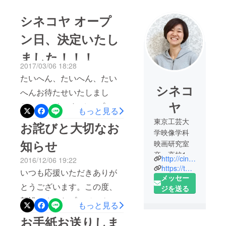
シネコヤ オープ
ン日、決定いたし
ました！！！
2017/03/06 18:28
たいへん、たいへん、たい
シネコ
へんお待たせいたしまし
ヤ
た！！ シネコヤ オープン
もっと見る
日、決定いたしました！！
東京工芸大
お詫びと大切なお
学映像学科
3月としておりましたが、作
知らせ
映画研究室
品調整の都合上、少し遅ら
卒。高校1年
http://cinekoya.com
2016/12/06 19:22
せることにいたしました。
生～大学生
https://twitter.com/cinekoya
いつも応援いただきありが
最初にお届けする作品は、
まで、「フ
メッセー
とうございます。この度、
ジサワ中
ジを送る
大切にしたい。ひとつひと
央」のアル
新設シネコヤプロジェクト
もっと見る
つの作品を大切にお届けし
バイトス
の、パンフレットに記載し
お手紙お送りしま
ていきたいです。 みんなに
タッフ勤