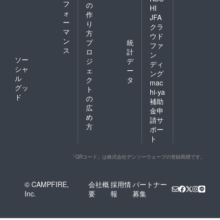
フ
の
HI
ォ
作
JFA
ー
り
クラ
マ
方
ウド
ン
プ
統
ファ
ス
ロ
計
ン
ソー
ジ
デ
ディ
シャ
ェ
ー
ング
ル
ク
タ
mac
グッ
ト
hi-ya
ド
の
補助
広
金申
め
請サ
方
ポー
ト
「QRコード」は株式会社デンソーウェーブの登録商標です。
© CAMPFIRE,
会社概
採用情
パートナー
Inc.
要
報
募集