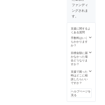
をご用意いたします。昭和
ファンディ
の喫茶店をイメージし、鵠
ングされま
沼シネマカレー、赤のナポ
す。
リタン、かつサンド、theた
まごサンドの4種類、特別限
支援に関するよ
くある質問
定プレートとなっておりま
手数料はいく
す。（※完全予約制。ご予約
らかかります
か？
は、12月14日（水）まで）
目標金額に届
それでは、今後ともシネコ
かなかった場
ヤをどうぞよろしくお願い
合どうなりま
すか？
いたします。シネコヤ 代
支援で困った
表 竹中翔子
時はどこに相
談したらいい
ですか？
ヘルプページを
見る