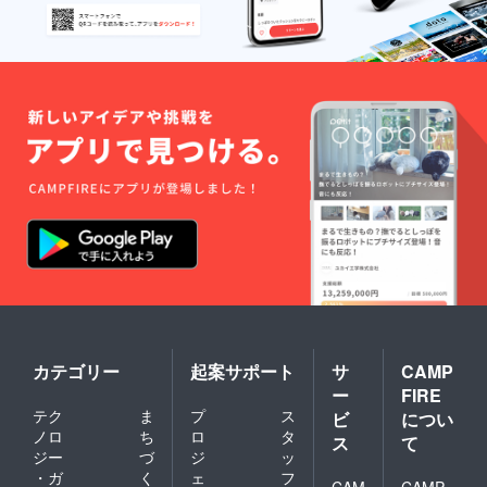
カテゴリー
起案サポート
サ
CAMP
ー
FIRE
テク
ま
プ
ス
ビ
につい
ノロ
ち
ロ
タ
ス
て
ジー
づ
ジ
ッ
・ガ
く
ェ
フ
CAM
CAMP