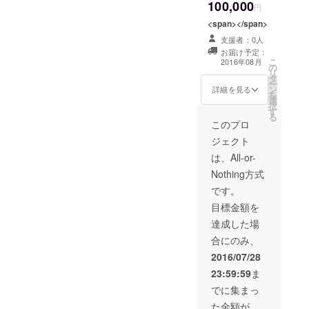
ング・ホテル」のリメイク
100,000
円
で、ビング・クロスビーと
<span></span>
支援者：0人
ダニー・ケイが主演。主題
お届け予定：
歌「ホワイト・クリスマ
こ
2016年08月
の
リ
タ
ス」をはじめアーヴィン
ー
ン
詳細を見る
を
グ・バーリン作品の歌が
選
択
す
る
フィーチャーされた。心暖
このプロ
まるあの名曲が雪の降る舞
ジェクト
は、All-or-
台で唄われるのが印象的。
Nothing方式
詳細：
です。
http://cinekoya.com/pg268.ht
目標金額を
ml鵠沼シネマプレート
達成した場
（1,200円）12月で終了とな
合にのみ、
る鵠沼シネマ。これまでの
2016/07/28
23:59:59
ま
感謝をこめて…今までの喫
でに集まっ
茶メニュー4種盛りプレート
た金額が