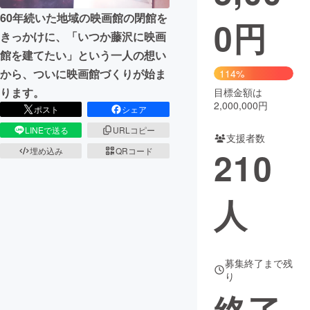
60年続いた地域の映画館の閉館を
0
円
まちづくり・地域活性化
きっかけに、「いつか藤沢に映画
館を建てたい」という一人の想い
CAMPFIRE for Social Good
CAMPFIRE Creation
から、ついに映画館づくりが始ま
114%
CAMPFIREふるさと納税
machi-ya
コミュニティ
ります。
目標金額は
2,000,000円
ポスト
シェア
LINEで送る
URLコピー
支援者数
210
埋め込み
QRコード
人
募集終了まで残
り