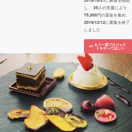
2019/10/21
に募集を開始
し、
25
人の支援により
75,500
円の資金を集め、
2019/12/12
に募集を終了
しました
もう一度プロジェク
トをやってほしい