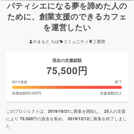
パティシエになる夢を諦めた人の
ために、創業支援のできるカフェ
を運営したい
やまもと ちほ
コミュニティ
三重県
現在の支援総額
75,500
円
終了
251
%達成
目標金額
30,000
円
支援者数
25
人
このプロジェクトは、
2019/10/21
に募集を開始し、
25
人の支援
により
75,500
円の資金を集め、
2019/12/12
に募集を終了しまし
た