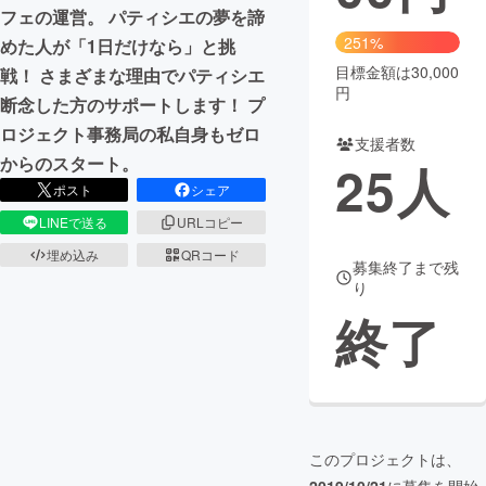
フェの運営。 パティシエの夢を諦
まちづくり・地域活性化
251%
めた人が「1日だけなら」と挑
目標金額は30,000
戦！ さまざまな理由でパティシエ
円
断念した方のサポートします！ プ
CAMPFIRE for Social Good
CAMPFIRE Creation
ロジェクト事務局の私自身もゼロ
CAMPFIREふるさと納税
machi-ya
コミュニティ
支援者数
からのスタート。
25
人
ポスト
シェア
LINEで送る
URLコピー
埋め込み
QRコード
募集終了まで残
り
終了
このプロジェクトは、