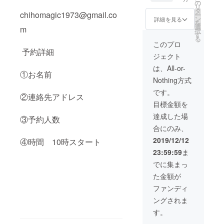
ザート
の
リ
プレー
タ
chihomagic1973@gmail.co
ー
ト ※昼
ン
詳細を見る
を
の部も
選
m
択
しくは
す
る
夜の部
このプロ
どちら
予約詳細
ジェクト
か選択
配送に
は、All-or-
①お名前
ついて
Nothing方式
ご招待
客とし
です。
②連絡先アドレス
て登録
目標金額を
します
ので、
達成した場
③予約人数
当日受
合にのみ、
付でチ
ケット
2019/12/12
④時間 10時スタート
受け取
23:59:59
ま
りくだ
さい。
でに集まっ
●パティ
た金額が
シエ登
録権
ファンディ
利 2日
ングされま
目以降
のイベ
す。
ント開