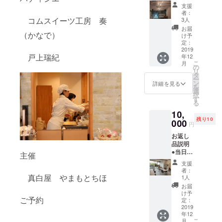
録（画
は2回目
支援
クラウド
像）を
以降の
者：
送りま
イベン
ファンディ
コムスイーツ工房 奏
3人
す ●ド
トでつ
お届
ングに挑
（かなで）
リンク
かって
け予
つきデ
いただ
定：
ザート
2019
けま
戸上瑞紀
年12
プレー
す。
こ
月
ト 夜の
の
リ
部（１
タ
ー
９：０
ン
詳細を見る
を
０～２
選
択
１：０
す
る
０） ※
10,
オープ
残り10
ニング
000
円
イベン
お返し
トに参
品説明
加でき
●当日の
ない方
主催
イベン
は2回目
支援
トの記
以降の
者：
録（画
真白屋 やまもとちほ
イベン
1人
像）を
トでつ
お届
送りま
かって
け予
ご予約
す ●ド
いただ
定：
リンク
2019
けま
年12
つきデ
す。
こ
月