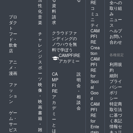
RE
全への
性
資
コ
取り組
化
料
ミュ
み
プロ
音
請
ニ
ニュー
ダク
楽
求
ティ
ス
ト
CAM
ヘルプ
クラウドファ
フー
チ
PFI
お問い
ンディングの
ド・
ャ
RE
合わせ
ノウハウを無
飲食
レ
Crea
料で学ぼう
店
ン
tion
各種規定
CAMPFIRE
ジ
CAM
アカデミー
アニ
ス
利用規
PFI
メ・
ポ
約
RE
漫画
ー
CA
説
細則
for
ツ
MP
明
プライ
Soci
ファ
映
FI
会
バシー
al
ッ
像
RE
・
ポリ
Goo
ショ
・
ア
相
シー
d
ン
映
カ
談
特定商
CAM
画
デ
会
取引法
PFI
ゲー
書
ミ
に基づ
RE
ム・
籍
ー
く表記
for
サー
・
と
情報セ
Ente
ビス
雑
は
キュリ
rtain