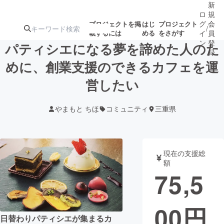
新
ロ
規
グ
会
プロジェクトを掲
はじ
プロジェクト
/
載するには
める
をさがす
イ
員
ン
登
パティシエになる夢を諦めた人のた
録
めに、創業支援のできるカフェを運
営したい
人気のプロ
注目のリ
注目の新着プロ
募集終了が近いプ
もうすぐ公開
ジェクト
ターン
ジェクト
ロジェクト
されます
やまもと ちほ
コミュニティ
三重県
アート・写真
音楽
現在の支援総
テクノロジー・ガジェット
ゲーム・サ
額
75,5
映像・映画
書籍・雑誌
00
円
ビジネス・起業
チャレンジ
日替わりパティシエが集まるカ