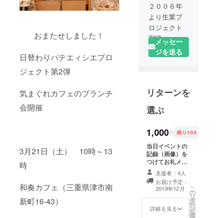
２００６年
より生業プ
ロジェクト
おまたせしました！
実践。
メッセー
ナリワイ
ジを送る
日替わりパテエィシエプロ
（生業）と
は自分の好
ジェクト第2弾
きなこと、
リターンを
得意なこと
気まぐれカフェのブランチ
で小商いを
会開催
選ぶ
はじめるこ
と。
1,000
円
残り100
フリーラン
スで企画・
当日イベントの
3月21日（土） 10時～13
記録（画像）を
制作の仕事
つけてお礼メー
時
に従事。
ルを送ります
支援者：4人
お届け予定：
和奏カフェ（三重県津市南
「子育てが
こ
2019年12月
の
リ
終わって、
新町16-43）
タ
ー
ン
起業すると
詳細を見る
を
選