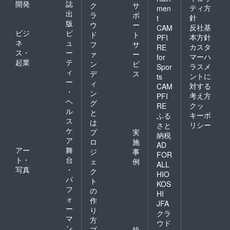
開発
誌
ク
サ
ティ方
men
出
ラ
ポ
針
t
版
ウ
ー
反社基
CAM
ビジ
ビ
ド
ト
本方針
PFI
ネ
ュ
フ
サ
カスタ
RE
ス・
ー
ァ
ー
マーハ
for
起業
テ
ン
ビ
ラスメ
Spor
ィ
デ
ス
ントに
ts
ー
ィ
対する
CAM
・
ン
考え方
PFI
ヘ
グ
クッ
RE
ル
と
キーポ
ふる
ス
は
リシー
さと
ケ
プ
実
納税
ア
ロ
施
AD
アー
舞
ジ
事
FOR
ト・
台
ェ
例
ALL
写真
・
ク
HIO
パ
ト
KOS
フ
の
HI
ォ
作
JFA
ー
り
クラ
マ
方
ウド
ン
プ
統