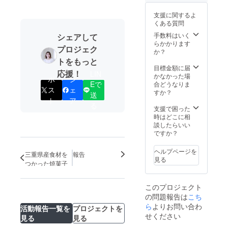
催時の
パティ
支援に関するよ
シエデ
くある質問
ビュー
。
手数料はいく
シェアして
らかかります
プロジェク
か？
トをもっと
目標金額に届
応援！
LIN
かなかった場
ポ
シ
Eで
合どうなりま
ス
ェ
すか？
送
ト
ア
る
支援で困った
時はどこに相
談したらいい
ですか？
ヘルプページを
三重県産食材を
報告
見る
つかった焼菓子
このプロジェクト
の問題報告は
こち
ら
よりお問い合わ
活動報告一覧を
プロジェクトを
せください
見る
見る