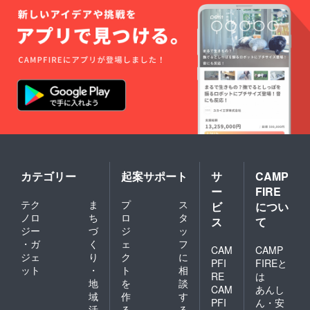
カテゴリー
起案サポート
サ
CAMP
ー
FIRE
テク
ま
プ
ス
ビ
につい
ノロ
ち
ロ
タ
ス
て
ジー
づ
ジ
ッ
・ガ
く
ェ
フ
CAM
CAMP
ジェ
り
ク
に
PFI
FIREと
ット
・
ト
相
RE
は
地
を
談
CAM
あんし
域
作
す
PFI
ん・安
活
る
る