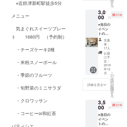
きに好きな
択
※近鉄津新町駅徒歩5分
す
る
分野で活躍
3,0
したい」と
メニュー
残り18
00
円
思い
●当日の
現場での実
気まぐれスイーツプレー
イベン
績づくりを
トの記
ト 1680円 （予約制）
録（画
ベースに活
支援
像）を
者：
動。
送りま
17人
・チーズケーキ2種
す ●ド
お届
リンク
まだ、子育
け予
つきデ
定：
・米粉スノーボール
ての途中で
ザート
2019
年12
すが
プレー
こ
月
・季節のフルーツ
ト 昼の
の
すばらしい
リ
部（１
タ
仲間に囲ま
ー
５：０
ン
詳細を見る
を
・旬野菜のミニサラダ
０～１
れ、次のス
選
択
７：０
す
テージにあ
る
０） ※
・クロワッサン
がることを
3,5
オープ
残り18
ニング
00
決意！！
円
イベン
・コーヒーor和紅茶
●当日の
トに参
イベン
その１歩と
加でき
トの記
ない方
パティシエ
して