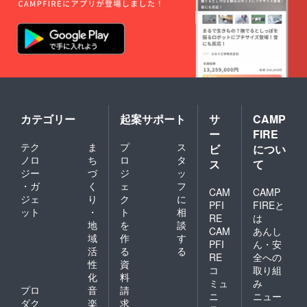
カテゴリー
起案サポート
サ
CAMP
ー
FIRE
テク
ま
プ
ス
ビ
につい
ノロ
ち
ロ
タ
ス
て
ジー
づ
ジ
ッ
・ガ
く
ェ
フ
CAM
CAMP
ジェ
り
ク
に
PFI
FIREと
ット
・
ト
相
RE
は
地
を
談
CAM
あんし
域
作
す
PFI
ん・安
活
る
る
RE
全への
性
資
コ
取り組
化
料
ミュ
み
プロ
音
請
ニ
ニュー
ダク
楽
求