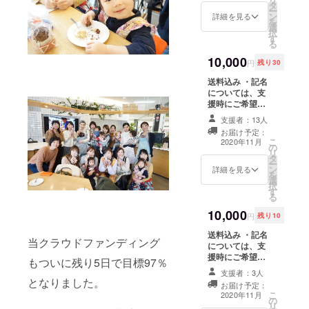
タ
の実」は【無
ー
ン
し】です。 ・お
詳細を見る
を
選
礼のメッセージ
択
す
をお送りしま
る
す。
10,000
円
残り30
送料込み ・記名
については、支
援時にご希望の
お名前を備考欄
支援者：13人
へご記入くださ
お届け予定：
い。 ・万が一あ
こ
2020年11月
の
ぶらえが不作の
リ
タ
場合は、他の農
ー
ン
家さんが栽培し
詳細を見る
を
選
た実となる可能
択
す
性があります。
る
・あぶらえのタ
10,000
レは、飛騨産で
円
残り10
おすすめの市販
送料込み ・記名
品です。 ・お礼
当クラウドファンディング
については、支
のメッセージを
援時にご希望の
お送りします。
もついに残り5日で目標97％
お名前を備考欄
支援者：3人
へご記入くださ
となりました。
お届け予定：
い。 ・このコー
こ
2020年11月
の
スは「あぶらえ
リ