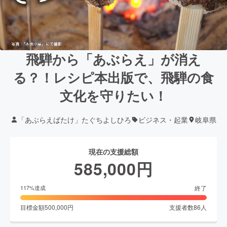
飛騨から「あぶらえ」が消え
る？！レシピ本出版で、飛騨の食
文化を守りたい！
「あぶらえばたけ」たぐちよしひろ
ビジネス・起業
岐阜県
現在の支援総額
585,000
円
終了
117
%達成
目標金額
500,000
円
支援者数
86
人