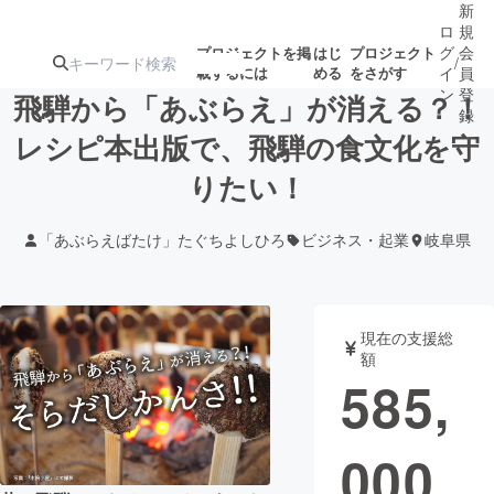
新
ロ
規
グ
会
プロジェクトを掲
はじ
プロジェクト
/
載するには
める
をさがす
イ
員
ン
登
飛騨から「あぶらえ」が消える？！
録
レシピ本出版で、飛騨の食文化を守
りたい！
人気のプロ
注目のリ
注目の新着プロ
募集終了が近いプ
もうすぐ公開
ジェクト
ターン
ジェクト
ロジェクト
されます
「あぶらえばたけ」たぐちよしひろ
ビジネス・起業
岐阜県
アート・写真
音楽
現在の支援総
テクノロジー・ガジェット
ゲーム・サ
額
585,
映像・映画
書籍・雑誌
000
ビジネス・起業
チャレンジ