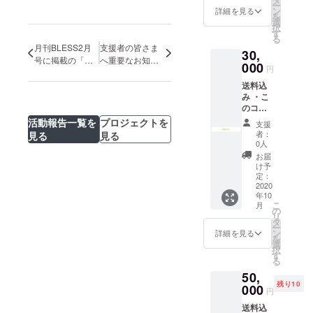
します。
ー
ン
すすめの市販品
詳細を見る
を
選
です。 ・えごま
択
す
油は自家製あぶ
る
らえを委託工場
月刊BLESS2月
支援者の皆さま
30,
で搾油・瓶詰め
号に掲載の「あ
へ重要なお知ら
000
したものです。
円
ぶらえレシピ」
せ
・万が一、あぶ
送料込
をご紹介しま
らえが不作の場
み ・こ
す！
合は、市販品の
のコー
飛騨産えごま油
スは
活動報告一覧を
プロジェクトを
となる可能性が
支援
「あぶ
あります。 ・お
者：
見る
見る
らえの
0人
礼のメッセージ
実」は
をお送りしま
お届
【無
け予
す。
し】で
定：
す。 ・
2020
年10
巻末の
こ
月
支援者
の
リ
一覧へ
タ
ー
記載す
ン
詳細を見る
を
るデー
選
択
タは
す
る
追って
50,
確認さ
残り10
せてい
000
円
ただき
送料込
ます。