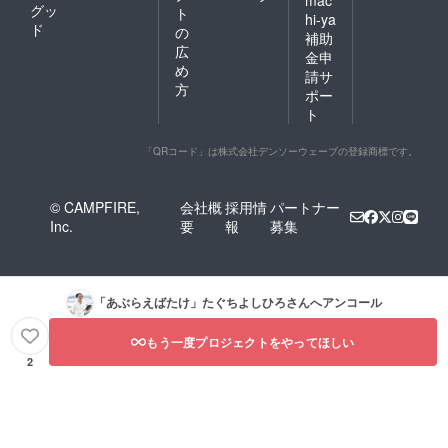
グッ
ト
hi-ya
ド
の
補助
広
金申
め
請サ
方
ポー
ト
「QRコード」は株式会社デンソーウェーブの登録商標です。
© CAMPFIRE,
会社概
採用情
パートナー
Inc.
要
報
募集
「あぶらえばたけ」たぐちよしひろ
さんへアンコール
もう一度プロジェクトをやってほしい
2