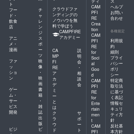
ティ
ス
ト
CAM
ヘルプ
クラウドファ
フー
チ
PFI
お問い
ンディングの
ド・
ャ
RE
合わせ
ノウハウを無
飲食
レ
Crea
料で学ぼう
店
ン
tion
各種規定
CAMPFIRE
ジ
CAM
アカデミー
アニ
ス
利用規
PFI
メ・
ポ
約
RE
漫画
ー
CA
説
細則
for
ツ
MP
明
プライ
Soci
ファ
映
FI
会
バシー
al
ッ
像
RE
・
ポリ
Goo
ショ
・
ア
相
シー
d
ン
映
カ
談
特定商
CAM
画
デ
会
取引法
PFI
ゲー
書
ミ
に基づ
RE
ム・
籍
ー
く表記
for
サー
・
と
情報セ
Ente
ビス
雑
は
キュリ
rtain
開発
誌
ク
サ
ティ方
men
出
ラ
ポ
針
t
版
ウ
ー
反社基
CAM
ビジ
ビ
ド
ト
本方針
PFI