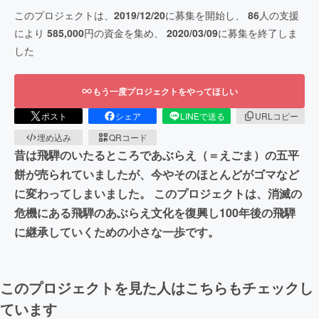
このプロジェクトは、
2019/12/20
に募集を開始し、
86
人の支援
により
585,000
円の資金を集め、
2020/03/09
に募集を終了しま
した
もう一度プロジェクトをやってほしい
ポスト
シェア
LINEで送る
URLコピー
埋め込み
QRコード
昔は飛騨のいたるところであぶらえ（＝えごま）の五平
餅が売られていましたが、今やそのほとんどがゴマなど
に変わってしまいました。 このプロジェクトは、消滅の
危機にある飛騨のあぶらえ文化を復興し100年後の飛騨
に継承していくための小さな一歩です。
このプロジェクトを見た人はこちらもチェックし
ています