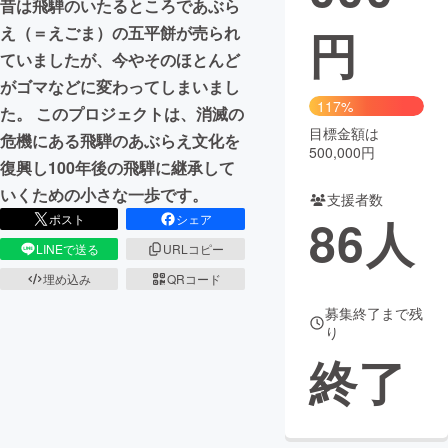
昔は飛騨のいたるところであぶら
円
え（＝えごま）の五平餅が売られ
まちづくり・地域活性化
ていましたが、今やそのほとんど
がゴマなどに変わってしまいまし
CAMPFIRE for Social Good
CAMPFIRE Creation
117%
た。 このプロジェクトは、消滅の
CAMPFIREふるさと納税
machi-ya
コミュニティ
目標金額は
危機にある飛騨のあぶらえ文化を
500,000円
復興し100年後の飛騨に継承して
いくための小さな一歩です。
支援者数
86
人
ポスト
シェア
LINEで送る
URLコピー
埋め込み
QRコード
募集終了まで残
り
終了