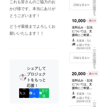
タ
の実」は【無
これも皆さんのご協力のお
ー
ン
し】です。 ・あ
詳細を見る
を
かげ様です。本当にありが
選
ぶらえの五平餅
択
す
は、飛騨産でお
る
とうございます！
すすめの市販品
10,000
です。 ・お礼の
円
残り5
メッセージをお
どうぞ最後までよろしくお
送料込み ・記名
送りします。
については、支
願いいたします！！
援時にご希望の
お名前を備考欄
支援者：5人
へご記入くださ
お届け予定：
い。 ・このコー
こ
2020年12月
の
スは「あぶらえ
リ
タ
の実」は【無
ー
ン
し】です。 ・え
詳細を見る
を
選
ごま油は自家製
択
す
あぶらえを委託
る
シェアして
工場で搾油・瓶
20,000
詰めしたもので
プロジェク
円
残り10
す。 ・万が一、
トをもっと
送料込み ・記名
あぶらえが不作
については、支
の場合は、市販
応援！
LIN
援時にご希望の
ポ
シ
品の飛騨産えご
Eで
お名前を備考欄
ま油となる可能
ス
ェ
支援者：1人
送
へご記入くださ
性があります。
お届け予定：
ト
ア
い。 ・あぶらえ
・お礼のメッ
る
こ
2020年12月
の
のタレ／五平餅
セージをお送り
リ
タ
は、飛騨産でお