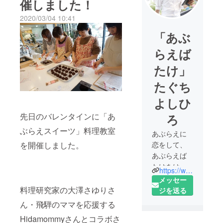
催しました！
2020/03/04 10:41
「あぶ
らえば
たけ」
たぐち
よしひ
先日のバレンタインに「あ
ろ
ぶらえスイーツ」料理教室
あぶらえに
を開催しました。
恋をして、
あぶらえば
たけをはじ
https://www.instagram.com/egoma.farm/
めました。
メッセー
料理研究家の大澤さゆりさ
ジを送る
そんなあぶ
ん・飛騨のママを応援する
らえがい
Hidamommyさんとコラボさ
ま、ピンチ