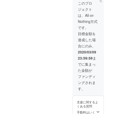
る
介
このプロ
【大】
ジェクト
は、A4
の１／
は、All-or-
３以上
Nothing方式
に写真
と文章
です。
を掲載
目標金額を
する予
定です
達成した場
（記事
合にのみ、
広
告）。
2020/03/09
・お礼
23:59:59
ま
のメッ
セージ
でに集まっ
をお送
た金額が
りしま
す。
ファンディ
ングされま
す。
支援に関するよ
くある質問
手数料はいく