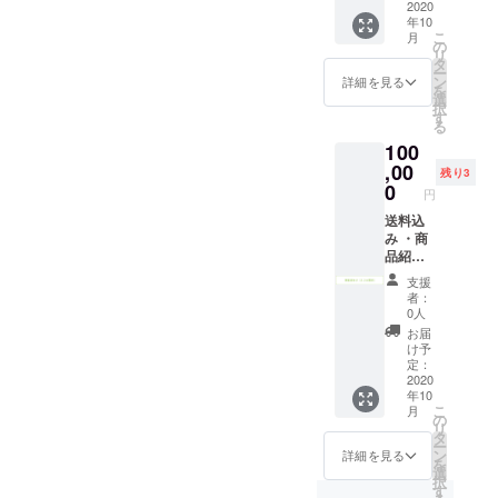
は追っ
2020
す。
年10
て確認
こ
月
させて
の
リ
いただ
タ
ー
きま
ン
詳細を見る
を
す。 ・
選
択
商品紹
す
る
介
100
【小】
は、A4
,00
残り3
の１／
0
円
６以上
に写真
送料込
と文章
み ・商
を掲載
品紹介
する予
／巻末
支援
定です
の支援
者：
（記事
者一覧
0人
広
へ記載
お届
告）。
する
け予
・お礼
データ
定：
のメッ
は追っ
2020
年10
セージ
て確認
こ
月
をお送
させて
の
リ
りしま
いただ
タ
ー
す。
きま
ン
詳細を見る
を
す。 ・
選
択
商品紹
す