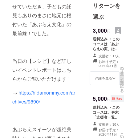
リターンを
と知り、
せていただき、子どもの託
そらどもな
児もありのまさに地元に根
選ぶ
らんぞ！そ
付いた「あぶらえ文化」の
しゃ復興せ
3,000
円
最前線！でした。
ならんな！
送料込み ・この
ってことで
コースは「あぶ
あぶらえ栽
らえの実」は
培＆継承活
【無し】です。
支援者：17人
・このコースは
動をやって
当日の【レシピ】など詳し
お届け予定：
巻末「支援者一
こ
2020年11月
います。
の
覧ページ」への
いイベントレポートはこち
リ
タ
記名は【無し】
ー
ン
らからご覧いただけます！
です。
詳細を見る
（あぶらえ
を
選
択
とは飛騨え
す
る
→
https://hidamommy.com/ar
ごまのこと
5,000
円
残り30
です。）
chives/9890/
送料込み ・この
コースは、巻末
「支援者一覧
ページ」への記
支援者：30人
名は 【無し】で
あぶらえスイーツが超絶美
お届け予定：
す。 ・万が一あ
こ
2020年11月
の
ぶらえが不作の