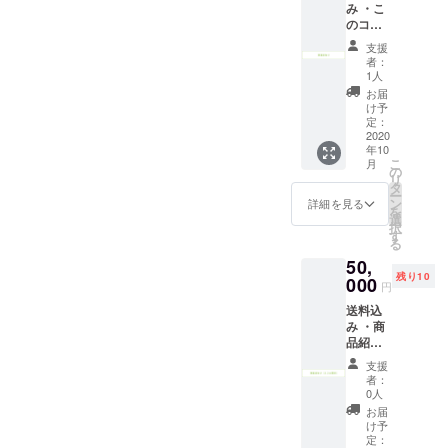
み ・こ
・お礼
のコー
のメッ
スは
セージ
支援
「あぶ
をお送
者：
らえの
りしま
1人
実」は
す。
お届
【無
け予
し】で
定：
す。 ・
2020
年10
巻末の
こ
月
支援者
の
リ
一覧／
タ
ー
ホーム
ン
詳細を見る
を
ページ
選
択
へ記載
す
る
する
50,
データ
残り10
は追っ
000
円
て確認
送料込
させて
み ・商
いただ
品紹介
きま
／巻末
す。 ・
支援
の支援
お礼の
者：
者一覧
メッ
0人
へ記載
セージ
お届
する
をお送
け予
データ
りしま
定：