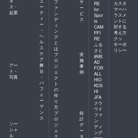
ネ
ュ
フ
サ
カスタ
RE
ス・
ー
ァ
ー
マーハ
for
起業
テ
ン
ビ
ラスメ
Spor
ィ
デ
ス
ントに
ts
ー
ィ
対する
CAM
・
ン
考え方
PFI
ヘ
グ
クッ
RE
ル
と
キーポ
ふる
ス
は
リシー
さと
ケ
プ
実
納税
ア
ロ
施
AD
アー
舞
ジ
事
FOR
ト・
台
ェ
例
ALL
写真
・
ク
HIO
パ
ト
KOS
フ
の
HI
ォ
作
JFA
ー
り
クラ
マ
方
ウド
ン
プ
統
ファ
ス
ロ
計
ン
ソー
ジ
デ
ディ
シャ
ェ
ー
ング
ル
ク
タ
mac