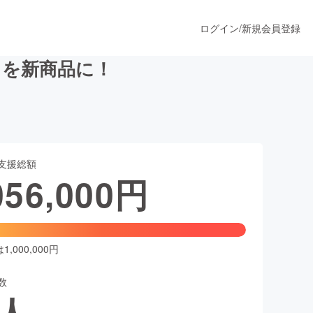
ログイン
/
新規会員登録
さを新商品に！
うすぐ公開されます
支援総額
プロダクト
056,000
円
ファッション
スポーツ
,000,000円
数
ア
ソーシャルグッド
人