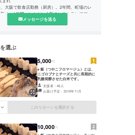
10生まれ
後、大阪で飲食店勤務（厨房）。2年間、町場のレ
に勤め、1年間、ヒルトン大阪のレストランでデ
メッセージを送る
として勤務。
、家業である株式会社奥村佃煮に入社。
、専務取締役として、仕入・製造・在庫管理・営
売・商品開発などの業務を行っている。現在37
を選ぶ
師から水揚げされる湖魚の仕入の担当として、毎日
5,000
円
向かう。
※ 飯（つやこフロマージュ）とは、
補助として異物の除去作業・鍋のサポートなどから
ニゴロブナとチーズと共に長期的に
乳酸発酵させた白米です。
し、現在に至る。
支援者：46人
、近江佃煮庵 遠久邑 小幡店をテナントでオープ
お届け予定：2019年11月
長として販売業務を始める。
、八幡掘の畔にある文化財に指定された蔵に店舗を
る。遠久邑 八幡掘店オープン。
このリターンを選択する
る
れまでの業務はもちろん、伝統を新しいムーブメン
える醸会∼kamosky∼への参加、ワークショップ
10,000
ての鮒寿し」や、廃棄される湖魚を使った商品開発
円
琶湖の新しい魅力の発信に力を入れている。
※ 飯（つやこフロマージュ・モッツ