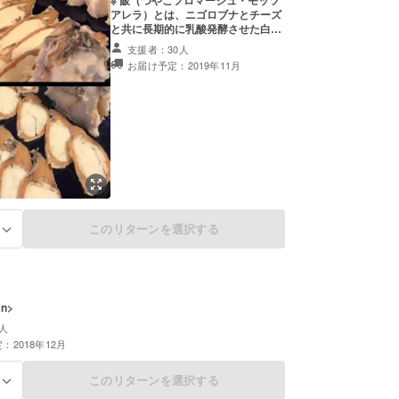
アレラ）とは、ニゴロブナとチーズ
と共に長期的に乳酸発酵させた白米
です。
支援者：30人
食品加工業協同組合「近畿ブロック会」
お届け予定：2019年11月
アカデミー「滋賀支部」
産加工業協同組合「青年部」
者連絡協議会
市商工会議所「青年部 はちまん青年経営者会」
協会「衛生指導員」
このリターンを選択する
る
an>
人
：2018年12月
このリターンを選択する
る