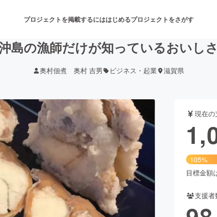
プロジェクトを掲載するには
はじめる
プロジェクトをさがす
沖島の漁師だけが知っているおいし
奥村佃煮 奥村 吉男
ビジネス・起業
滋賀県
注目のリターン
注目の新着プロジェクト
募集終了が近いプロジェクト
も
現在の
音楽
舞台・パフォーマンス
1,
ゲーム・サービス開発
フード・飲食店
105%
書籍・雑誌出版
アニメ・漫画
目標金額は1
支援者
チャレンジ
ビューティー・ヘルスケ
98