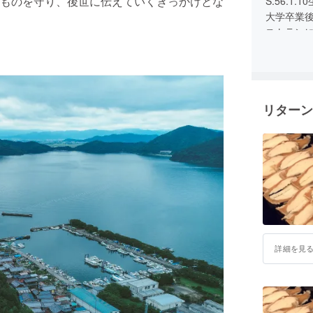
ものを守り、後世に伝えていくきっかけとな
S.56.1.
大学卒業
ストラン
シャップ
25歳の時
30歳の時
業・店舗販
リターン
歳。
沖島の漁
魚港へと
製造は、
スタート
27歳の時
ンし、店
32歳の時
移転させ
詳細を見
現在、こ
トとして伝
「はじめ
など、琵