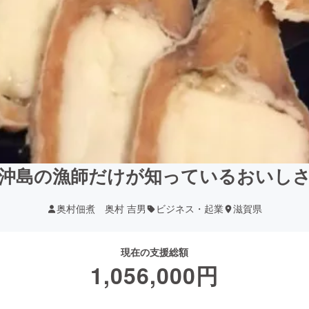
沖島の漁師だけが知っているおいし
奥村佃煮 奥村 吉男
ビジネス・起業
滋賀県
現在の支援総額
1,056,000
円