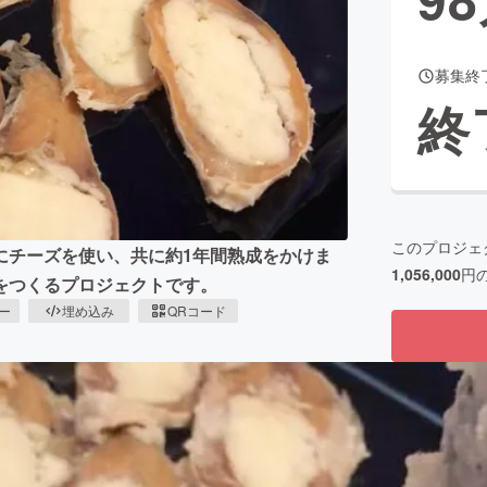
募集終
CAMPFIRE for Social Good
CAMPFIRE Creation
終
CAMPFIREふるさと納税
machi-ya
コミュニティ
このプロジェ
にチーズを使い、共に約1年間熟成をかけま
1,056,000
円
をつくるプロジェクトです。
ピー
埋め込み
QRコード