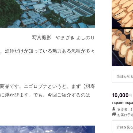
所属団体
全国調理
日本料理
滋賀県水
写真撮影 やまざき よしのり
水産後継
近江八幡
食品衛生
、漁師だけが知っている魅力ある魚種が多々
詳細を見
商品です。ニゴロブナというと、まず【鮒寿
に浮かびます。でも、今回ご紹介するのは
10,000
円
<span></sp
支援者：3
お届け予定
詳細を見