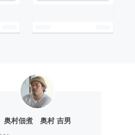
奥村佃煮 奥村 吉男