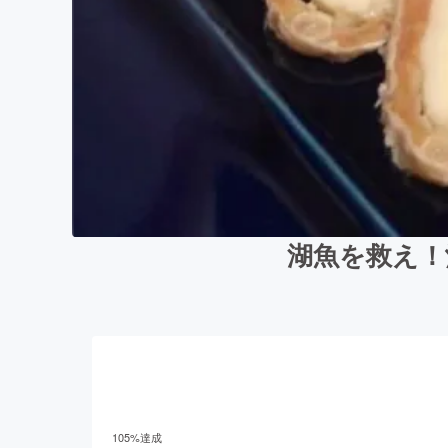
湖魚を救え！
105
%達成