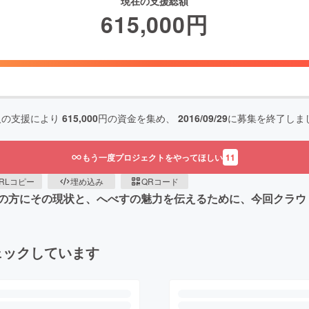
現在の支援総額
615,000
円
人の支援により
615,000
円の資金を集め、
2016/09/29
に募集を終了しま
もう一度プロジェクトをやってほしい
11
RLコピー
埋め込み
QRコード
の方にその現状と、へべすの魅力を伝えるために、今回クラウ
ェックしています