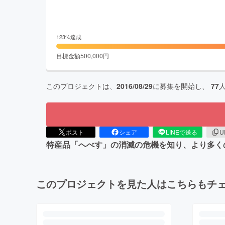
123
%達成
目標金額
500,000
円
このプロジェクトは、
2016/08/29
に募集を開始し、
77
ポスト
シェア
LINEで送る
U
特産品「へべす」の消滅の危機を知り、より多く
このプロジェクトを見た人はこちらもチ