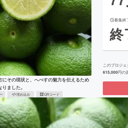
募集終
CAMPFIRE for Social Good
CAMPFIRE Creation
終
CAMPFIREふるさと納税
machi-ya
コミュニティ
このプロジェ
615,000
円の
方にその現状と、へべすの魅力を伝えるため
なりました。
ピー
埋め込み
QRコード