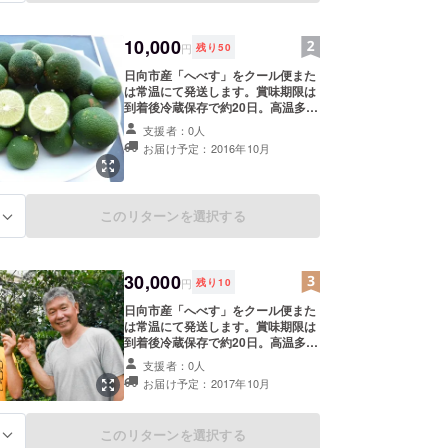
10,000
円
残り
50
日向市産「へべす」をクール便また
は常温にて発送します。賞味期限は
到着後冷蔵保存で約20日。高温多湿
な場所に保管せずに、冷蔵庫等で保
支援者：0人
管し、できるだけ早めにお召し上が
お届け予定：2016年10月
りください。
このリターンを選択する
る
30,000
円
残り
10
日向市産「へべす」をクール便また
は常温にて発送します。賞味期限は
到着後冷蔵保存で約20日。高温多湿
な場所に保管せずに、冷蔵庫等で保
支援者：0人
管し、できるだけ早めにお召し上が
お届け予定：2017年10月
りください。
このリターンを選択する
る