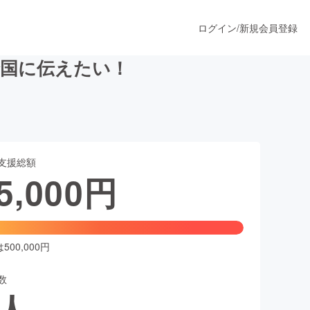
ログイン
/
新規会員登録
全国に伝えたい！
うすぐ公開されます
支援総額
プロダクト
5,000
円
ファッション
スポーツ
00,000円
数
ア
ソーシャルグッド
人