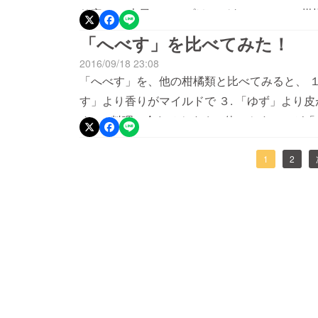
ン 大さじ１と1/2パルミジャーノ
り安い！ 本日のレシピは、バターソテー。 
塩 ひとつまみ胡椒
しいバターソテーになります。 爽やかな酸味
「へべす」を比べてみた！
① パスタを表示の時間より２分短くゆでる。
と良くなります。 キリッと冷えたスパークリ
2016/09/18 23:08
て煮立たせる。塩ひとつまみを加えて混ぜる。
人分）】 鮭の白子 １００gバター
「へべす」を、他の柑橘類と比べてみると、 １.
の）とパルミジャーノレジャーノを加えて１分
1/2片パセリ 少々小麦粉
す」より香りがマイルドで ３. 「ゆず」より
えて和え、塩で味を整える。⑤ 器に盛り、へ
【作り方】 ① ニンニクはすりおろす。パセ
す。 料理に合わせやすく、使いやすいのが「
る。 へべすの酸味がしっかりときいたクリー
スライスしておく。 ② 鮭の白子は、爪で血
わってみませんか？
味しい。へべすの味を楽しむために、ニンニク
しっかりふきとったら、一口大に切り、塩をふる
1
2
が絶妙で、何度でも食べたくなる味！ このレ
イパンにバターを入れて弱めの中火にかける。
合うおつまみレシピより転載させていただきま
並べて両面焼く。 ⑤ ８割方火が通ったら白
くを入れて少し火を通してから、白子を和える。
に盛り、へべすも飾る。パセリを散らして胡椒
しいバターの風味とへべすの酸味も相性。酸味
味のバランスがよくなります。胡椒もたっぷり
ピは、【365日ワインのつまみ】ワインに合
た。