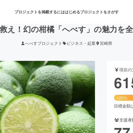
プロジェクトを掲載するには
はじめる
プロジェクトをさがす
救え！幻の柑橘「へべす」の魅力を
へべすプロジェクト
ビジネス・起業
宮崎県
注目のリターン
注目の新着プロジェクト
募集終了が近いプロジェクト
も
現在の
音楽
舞台・パフォーマンス
61
ゲーム・サービス開発
フード・飲食店
123%
書籍・雑誌出版
アニメ・漫画
目標金額は5
支援者
チャレンジ
ビューティー・ヘルスケ
77