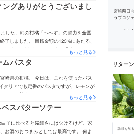
返信をお願い致します。 万が一、届いていな
ィングありがとうございまし
de-ande.net（岡田宛） までご連絡をお願
宮崎県日
うプロジ
何卒よろしくお願い致します。
へべすを
りました、幻の柑橘「へべす」の魅力を全国
プロデュ
了しました。 目標金額の123%にあたる、
くの県内
くことができました。 いいねの数も、2625と
めに活動
もっと見る
！ ご支援いただいた皆様、本当にありがと
ームパスタ
リターン
備を整え、皆様のもとにお届けできるように
ベントやPRも更に加速させていきますので、
宮崎県の柑橘。 今日は、これを使ったパス
活動なども、随時お知らせさせていただきま
イタリアでも定番のパスタですが、レモンが
てみたら美味しかった。 ヘベスならではの
もっと見る
ぷり絡めます。 へべすの美味しさを楽しみ
ヘベスバターソテー
プルに。 ハマってしまう美味しさです。 ヘ
人分）】 パスタ ８０gへべ
の白子に比べると繊細さには欠けるけど、家
 ５０cc白ワイ
詳細を見
、お酒のおつまみとしては最高です。 何よ