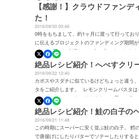
ております。 内容をご確認いただきましてご
【感謝！】クラウドファンデ
いという方がいらっしゃいましたら、 okada@an
た！
い致します。 お知らせは以上になります。 
2016/09/30 00:46
0時をもちまして、約1ヶ月に渡って行ってお
に伝えるプロジェクトのファンディング期間が終
615,000円のご支援を、77名の方からいただ
いう非常に多くの数を集めることができました
絶品レシピ紹介！へべすクリ
うございます。 最高のへべすをお届けする準
2016/09/22 12:40
いたします。 これをきっかけに、東京でのイ
カボスやスダチに似ているけどちょっと違う、
何卒よろしくお願い致します！今後のご案内や
タをご紹介します。 レモンクリームパスタは
す！
アリなら、ヘベスもアリだよな〜と思って作っ
柔らかい酸味と旨みを、クリームと一緒にたっ
絶品レシピ紹介！鮭の白子の
たいから、あえて他の具材は入れずに極々シン
2016/09/21 11:48
ベスクリームパスタ 【材料（１
この時期にスーパーに安く並ぶ鮭の白子。 鱈
す 1/2個生クリーム
で唐揚げにしたりバターでソテーしたりすると