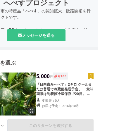
へべすプロジェクト
向市の特産品「へべす」の認知拡大、販路開拓を行
ェクトです。
全国にPRする「へべすくん」、へべす生産者、地域
メッセージを送る
ーサーがタッグを組み、日向市の皆様をはじめ、多
外の方々に応援いただきながら、へべすを広めるた
しています。
を選ぶ
5,000
円
残り
100
「日向市産へべす」2キロ クールま
たは普通で冷蔵便発送予定。 賞味
期限は到着後冷蔵保存で20日。 高
温多湿な場所に保管しないでくださ
支援者：0人
い。冷蔵庫で保管し、なるべく早め
お届け予定：2016年10月
にお召し上がりください私どもの
「へべす」は、無農薬で育成してま
す。ご安心ください。
このリターンを選択する
る