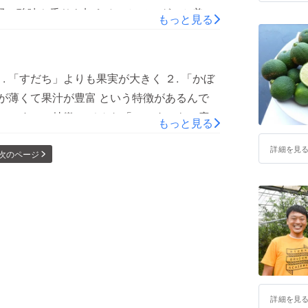
レジャーノ 大さじ１と1/2
柑橘の酸味や香りを加えることで、グッと美味
もっと見る
 適量 【作り方】
が加わるので、ワインとの相性もグッとグッ
② フライパンに生クリーム、白ワインを入れ
ングワインと合わせてどうぞ 【材料（１〜２
③ ①のパスタ（表示より２分短くゆでたも
 １０gへべす 1/2個ニンニク
 「すだち」よりも果実が大きく ２. 「かぼ
半ほど絡めながら煮る。④ へべす果汁を加
 適量塩 適量胡椒 適量
皮が薄くて果汁が豊富 という特徴があるんで
べすの皮をすりおろしてちらす。胡椒をふ
リは刻んでおく。へべすは飾り用に、２〜３枚
へべす」の特徴。 そんな「へべす」を一度味
ムは、コクがありつつさっぱりでとっても美
もっと見る
判をやぶり、血を出すようにして洗う。水分を
も使わずシンプルに。酸味とコクのバランス
。 ③ ②の白子に小麦粉をまぶす。 ④ フラ
詳細を見
次のページ
シピは、【365日ワインのつまみ】ワインに
バターが全部溶けて泡立ったら、③の白子を
した。
子を寄せて、空いているところにおろしにんに
 ⑥ へべす果汁をしぼり、和える。 ⑦ お皿
をふる。 もっちりとした白子は濃厚で美味
をきかせることで、重くなりすぎず、全体の
めにきかせると美味しいですよ。 このレシ
うおつまみレシピより転載させていただきまし
詳細を見