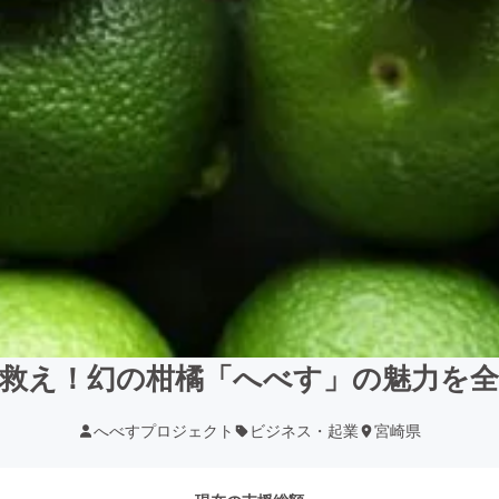
救え！幻の柑橘「へべす」の魅力を
へべすプロジェクト
ビジネス・起業
宮崎県