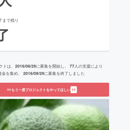
了まで残り
了
クトは、
2016/08/29
に募集を開始し、
77
人の支援により
資金を集め、
2016/09/29
に募集を終了しました
もう一度プロジェクトをやってほしい
11