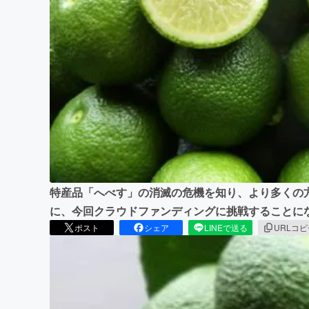
まちづくり・地域活性化
特産品「へべす」の消滅の危機を知り、より多くの
に、今回クラウドファンディングに挑戦することに
ポスト
シェア
LINEで送る
URLコ