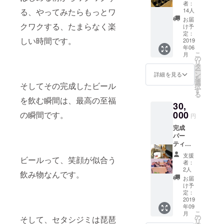
ングで
して
者：
完成す
コース
14人
る、やってみたらもっとワ
る「セ
ターと
お届
タシジ
クワクする、たまらなく楽
してお
け予
ミ」の
使いい
定：
しい時間です。
クラフ
2019
ただけ
年06
トビー
ます。
こ
月
ル 8
クール
の
リ
本。
便の送
タ
ー
クール
料も含
ン
詳細を見る
を
便の送
まれて
選
そしてその完成したビール
択
料も含
居ま
す
る
まれて
す。
を飲む瞬間は、最高の至福
30,
いま
す。
000
の瞬間です。
円
完成
パー
ティ招
待券１
支援
ビールって、笑顔が似合う
枚。１
者：
枚で２
2人
飲み物なんです。
名様ま
お届
でご参
け予
加いた
定：
だけま
2019
年09
す。 近
こ
月
江麦酒
の
そして、セタシジミは琵琶
リ
ビアカ