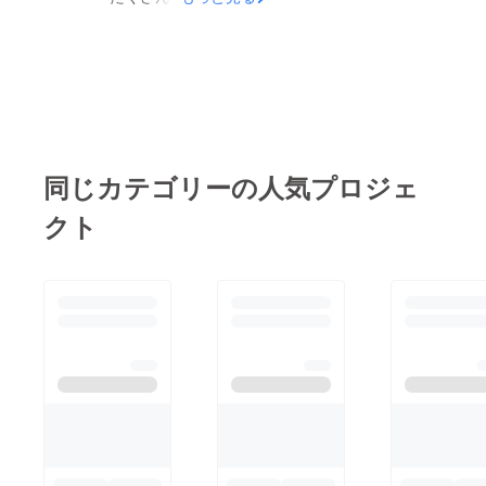
にシジミは一度冷凍し
たが、コレです。 昔
たほうがうま味が増す
から「シジミの味噌汁
そうで、結果オーラ
は二日酔いに効く」と
イ、塞翁が馬でした
言われており、オルニ
(笑)。今回のセタシジ
チンや鉄分が多く含ま
ミビールのことを相談
れ栄養満点。更にうま
したところ、それなら
同じカテゴリーの人気プロジェ
味成分の一種である
コレがいいよ！と教え
「コハク酸」を豊富に
クト
ていただいたのが「セ
含んでおり、肝臓に良
タシジミ」を煮たとき
い食材とされていま
の「煮汁」。セタシジ
す。 ビールとの相性
ミの旨味と栄養が凝縮
とっても良さそうで
されています。 大
しょう？(笑) 市場に
切な「セタシジミ」の
出回るほとんどは「ヤ
「煮汁」をお預かりし
マトシジミ」という汽
てきましたので、早
水域に生息するシジミ
速、試作準備に取り掛
です。 「セタシジ
かります！
ミ」は琵琶湖にだけ生