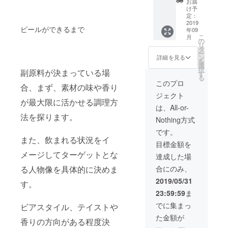
お届
「セタ
ル 8
「セタ
TEL:07
け予
シジ
本。 商
シジ
7-536-
定：
ミ」に
品開発
ミ」
2019
5222
ビールができるまで
年09
ついて
会議は
ビール
こ
月
の商品
近江麦
を造り
の
リ
ページ
酒ビア
上げま
タ
ー
を追加
カフェ
しょ
ン
詳細を見る
を
しま
にて行
う！商
選
択
副原料が決まっている場
す。 表
いま
品開発
す
る
示内容
す。現
会議へ
このプロ
合、まず、素材の味や香り
や、表
地参加
の参加
ジェクト
示の要
のみで
（２名
が最大限に活かせる調理方
不要に
す。テ
様ま
は、All-or-
ついて
レビ会
で）１
法を探ります。
Nothing方式
はお打
議等で
回、今
ち合わ
の参加
回のク
です。
せさせ
はでき
ラウド
また、飲まれる状況をイ
目標金額を
ていた
ませ
ファン
だきま
ん。 ※
ディン
メージしてターゲットとな
達成した場
す。
会議の
グで完
合にのみ、
る人物像を具体的に決めま
日程に
成する
ついて
「セタ
2019/05/31
す。
は決ま
シジ
23:59:59
ま
り次第
ミ」の
ご連絡
クラフ
でに集まっ
ビアスタイル、テイストや
いたし
トビー
た金額が
ます。
ル 8
香りの方向がある程度決
今回の
本。 商