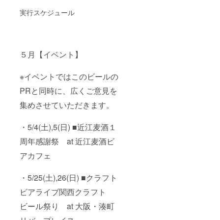
ただき
実行スケジュール
ます。
商品完
成時期
にあわ
せて、
５月【イベント】
当社の
ホーム
ページ
※イベントではこのビールの
（
http://o
PRと同時に、広くご意見を
mibeer.j
p/ ）に
集めさせていただきます。
「セタ
シジ
ミ」に
・5/4(土),5(日) ■近江麦酒１
ついて
周年感謝祭 at 近江麦酒ビ
の商品
ページ
アカフェ
を追加
しま
す。 表
・5/25(土),26(日) ■クラフト
示内容
や、表
ビアライブ関西クラフト
示の要
不要に
ビール祭り at 大阪・湊町
ついて
はお打