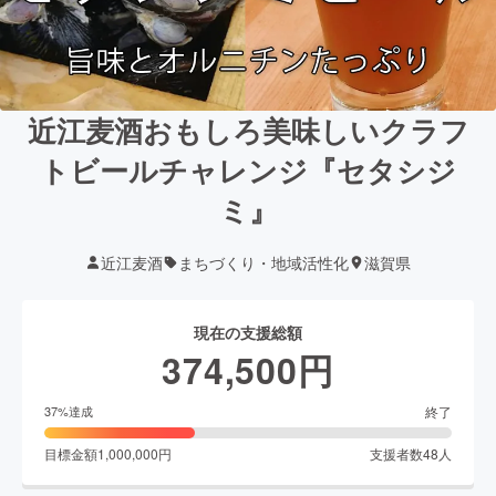
近江麦酒おもしろ美味しいクラフ
トビールチャレンジ『セタシジ
ミ』
近江麦酒
まちづくり・地域活性化
滋賀県
現在の支援総額
374,500
円
終了
37
%達成
目標金額
1,000,000
円
支援者数
48
人