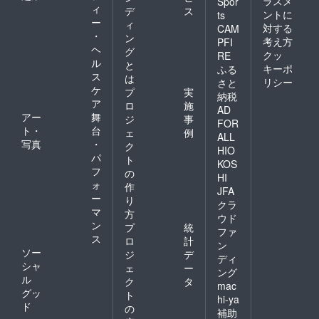
ラスメ
Spor
ィ
デ
ス
ントに
ts
ー
ィ
対する
CAM
・
ン
考え方
PFI
ヘ
グ
クッ
RE
ル
と
キーポ
ふる
ス
は
リシー
さと
ケ
プ
実
納税
ア
ロ
施
AD
アー
舞
ジ
事
FOR
ト・
台
ェ
例
ALL
写真
・
ク
HIO
パ
ト
KOS
フ
の
HI
ォ
作
JFA
ー
り
クラ
マ
方
ウド
ン
プ
統
ファ
ス
ロ
計
ン
ソー
ジ
デ
ディ
シャ
ェ
ー
ング
ル
ク
タ
mac
グッ
ト
hi-ya
ド
の
補助