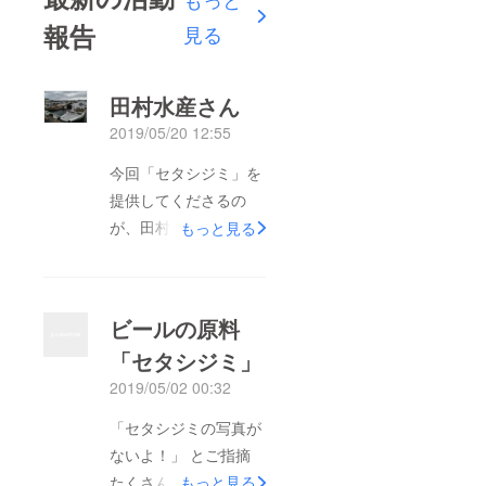
報告
見る
田村水産さん
2019/05/20 12:55
今回「セタシジミ」を
提供してくださるの
が、田村水産の田村さ
もっと見る
ん。堅田で漁師をされ
ています。「セタシジ
ミ」を美味しくいただ
ビールの原料
く方法を色々教えてく
「セタシジミ」
ださいました。 心
2019/05/02 00:32
配していた5月～7月の
禁漁期間ですが、冷凍
「セタシジミの写真が
保存されたセタシジミ
ないよ！」 とご指摘
があるそうです。さら
たくさんいただきまし
もっと見る