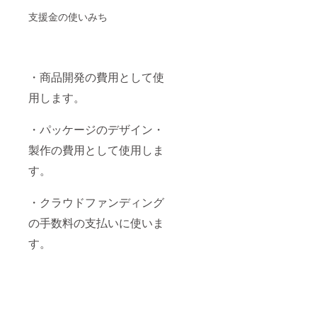
ミ」の
支援金の使いみち
クラフ
トビー
ル 8
本。今
回のク
・商品開発の費用として使
ラウド
ファン
用します。
ディン
グで完
成する
・パッケージのデザイン・
「セタ
シジ
製作の費用として使用しま
ミ」の
クラフ
す。
トビー
ル につ
・クラウドファンディング
いての
ホーム
の手数料の支払いに使いま
ページ
に、ス
す。
ポン
サーと
して社
名・ロ
ゴ等を
表示さ
せてい