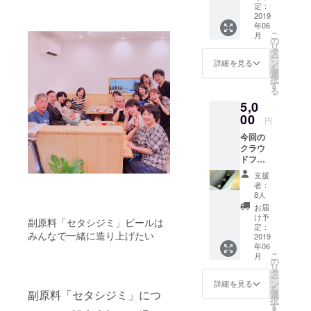
クール
クラフ
定：
便の送
2019
トビー
年06
料も含
ルの中
こ
月
まれて
から、
の
リ
居ま
お好き
タ
ー
す。
な１種
ン
詳細を見る
を
をお選
選
択
びくだ
す
る
さい。
5,0
ビアカ
00
フェで
円
は定番
今回の
ビール
クラウ
のほ
ドファ
か、限
ンディ
定のグ
支援
ングで
ラフと
者：
完成す
ビール
8人
る「セ
も提供
お届
タシジ
してお
け予
副原料「セタシジミ」ビールは
ミ」の
定：
りま
みんなで一緒に造り上げたい
クラフ
2019
す。 不
年06
トビー
定休の
こ
月
ル 3
の
ため営
リ
本。
タ
業日の
ー
クール
ン
最新情
詳細を見る
を
便の送
副原料「セタシジミ」につ
選
報につ
択
料も含
す
いては