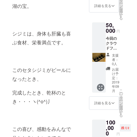
タ
ー
フェに
湖の宝。
ン
詳細を見る
を
て行い
選
択
ます。
す
る
日程に
50,
ついて
は決ま
000
円
シジミは、身体も肝臓も喜
り次第
今回の
お知ら
ぶ食材、栄養満点です。
クラウ
せいた
ドファ
しま
ンディ
す。 完
支援
ングで
成パー
者：
完成す
ティで
0人
る「セ
は、完
このセタシジミがビールに
お届
タシジ
成した
け予
ミ」の
「セタ
定：
なったとき、
クラフ
2019
シジ
年09
トビー
ミ」
こ
月
完成したとき、乾杯のと
ル 8
ビール
の
リ
本。今
のほ
タ
ー
き・・・ヽ(^o^)丿
回のク
か、近
ン
詳細を見る
を
ラウド
江麦酒
選
択
ファン
クラフ
す
る
ディン
トビー
100
グで完
ル数種
成する
,00
類を振
この喜び、感動をみんなで
残り2
「セタ
舞いま
0
円
シジ
す。 参