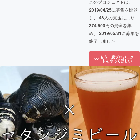
このプロジェクトは、
2019/04/25
に募集を開始
し、
48
人の支援により
374,500
円の資金を集
め、
2019/05/31
に募集を
終了しました
もう一度プロジェク
トをやってほしい