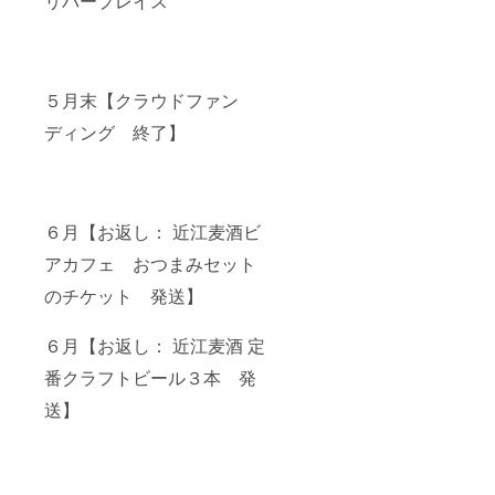
リバープレイス
ち合わ
せさせ
ていた
だきま
す。
５月末【クラウドファン
ディング 終了】
６月【お返し： 近江麦酒ビ
アカフェ おつまみセット
のチケット 発送】
６月【お返し： 近江麦酒 定
番クラフトビール３本 発
送】