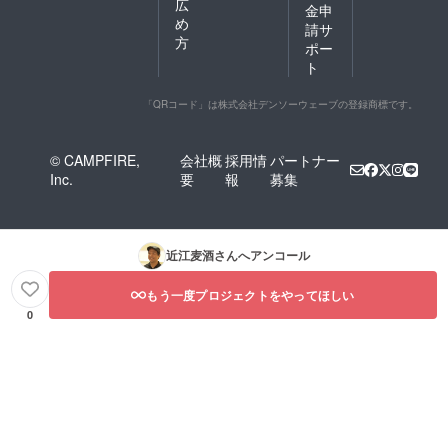
広
金申
め
請サ
方
ポー
ト
「QRコード」は株式会社デンソーウェーブの登録商標です。
© CAMPFIRE,
会社概
採用情
パートナー
Inc.
要
報
募集
近江麦酒
さんへアンコール
もう一度プロジェクトをやってほしい
0