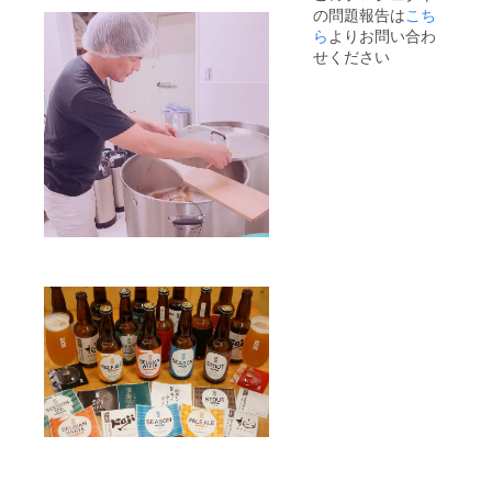
の問題報告は
こち
当社の
行いま
ホーム
す。仕
ら
よりお問い合わ
ページ
込みに
せください
（
丸１日
http://o
（約6時
mibeer.j
間）、
p/ ）に
パッ
「セタ
ケージ
シジ
ング・
ミ」に
瓶詰め
ついて
に丸１
の商品
日、合
ページ
計２日
を追加
の予定
しま
です。
す。 表
作業日
示内容
はお知
や、表
らせい
示の要
たしま
不要に
す。 今
ついて
回のク
はお打
ラウド
ち合わ
ファン
せさせ
ディン
ていた
グで完
だきま
成する
す。
「セタ
シジ