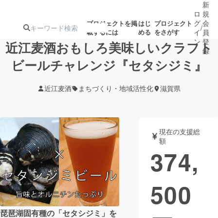
新
ロ
規
グ
会
プロジェクトを掲
はじ
プロジェクト
/
載するには
める
をさがす
イ
員
ン
登
近江麦酒おもしろ美味しいクラフト
録
ビールチャレンジ『セタシジミ』
人気のプロ
注目のリ
注目の新着プロ
募集終了が近いプ
もうすぐ公開
近江麦酒
まちづくり・地域活性化
滋賀県
ジェクト
ターン
ジェクト
ロジェクト
されます
アート・写真
音楽
現在の支援総
額
374,
テクノロジー・ガジェット
ゲーム・サ
500
映像・映画
書籍・雑誌
ビジネス・起業
チャレンジ
琵琶湖固有種の「セタシジミ」を