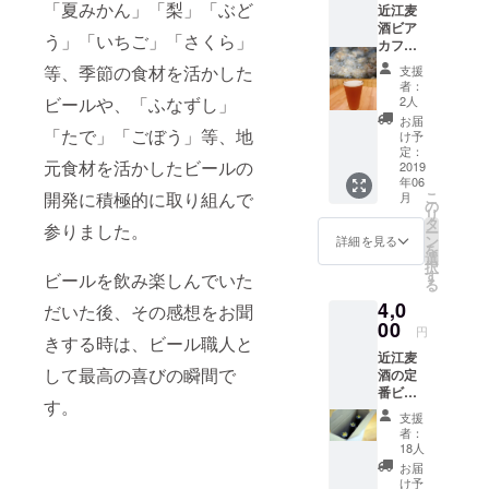
「夏みかん」「梨」「ぶど
近江麦
ラフトビー
酒ビア
う」「いちご」「さくら」
ルのほか
カフェ
でお使
に、地元の
等、季節の食材を活かした
支援
いいた
者：
食材を活か
だけ
2人
ビールや、「ふなずし」
る、お
した「おも
お届
つまみ
「たで」「ごぼう」等、地
け予
しろ美味し
セット
定：
いビール造
元食材を活かしたビールの
のチ
2019
年06
ケット
り」にも積
こ
開発に積極的に取り組んで
月
です。
の
極的取り組
リ
おつま
タ
参りました。
ー
んでいま
みセッ
ン
詳細を見る
を
トは、
選
す。
択
グラス
す
ビールを飲み楽しんでいた
る
滋賀県なら
ビール
4,0
１杯と
ではのクラ
だいた後、その感想をお聞
おつま
00
円
フトビール
きする時は、ビール職人と
みの
の世界を、
近江麦
セット
して最高の喜びの瞬間で
酒の定
です。
ぜひ驚き楽
番ビー
グラス
す。
しんでくだ
ル３本
ビール
支援
をお届
さい。
はご来
者：
けいた
店当日
18人
しま
提供し
お届
す。
ている
け予