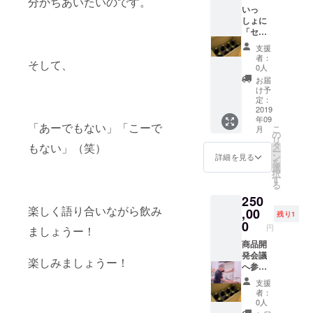
分かちあいたいのです。
ミ」の
いっ
加予定
クラフ
しょに
者が10
トビー
「セタ
名以上
ル につ
シジ
の場合
支援
いての
ミ」
は複数
者：
そして、
ホーム
ビール
回に分
0人
ページ
を造り
けて開
お届
に、ス
上げま
催しま
け予
ポン
しょ
す。 ※
定：
サーと
う！ 商
2019
８月下
年09
して社
品開発
旬を予
「あーでもない」「こーで
こ
月
名・ロ
会議へ
定して
の
リ
ゴ等を
の参加
います
タ
もない」（笑）
ー
表示さ
（２名
が、出
ン
詳細を見る
を
せてい
様ま
来具合
選
択
ただき
で）１
によっ
す
る
ます。
回、今
て延期
250
商品完
回のク
される
楽しく語り合いながら飲み
成時期
ラウド
,00
可能性
残り1
にあわ
ファン
があり
0
円
ましょうー！
せて、
ディン
ます。
当社の
グで完
商品開
■近江麦
ホーム
成する
発会議
酒ビア
楽しみましょうー！
ページ
「セタ
へ参加
カフェ
（
シジ
できま
滋賀県
支援
http://o
ミ」の
す。
大津市
者：
mibeer.j
クラフ
いっ
本堅田
0人
p/ ）に
トビー
しょに
3-24-37