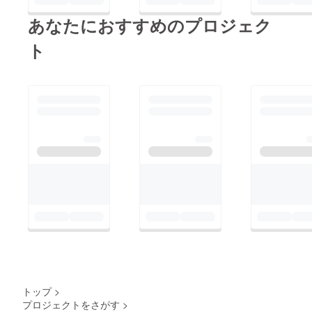
息する固有種で、お味
あなたにおすすめのプロジェク
噌汁やシジミご飯など
ト
地元の食文化にも深く
根付いていましたが、
近年漁獲量は激減して
いるそうです。 原因
は、台風の影響、水質
者問題、異常気象によ
る水中の酸素量の影響
などとされているよう
で、正確なメカニズム
は分からないそうです
が、琵琶湖を取り巻く
環境の変化が原因であ
ることは間違いなさそ
うです。 平成１８年
トップ
>
には、「琵琶湖セタシ
プロジェクトをさがす
>
ジミ資源回復計画」が