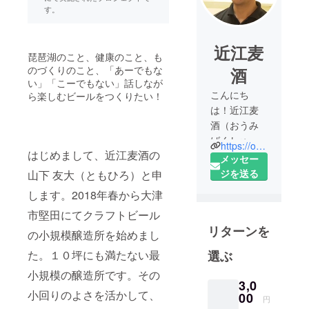
す。
近江麦
琵琶湖のこと、健康のこと、も
のづくりのこと、「あーでもな
酒
い」「こーでもない」話しなが
こんにち
ら楽しむビールをつくりたい！
は！近江麦
酒（おうみ
ばくしゅ）
https://omibeer.jp/
はじめまして、近江麦酒の
の山下と申
メッセー
します。
ジを送る
山下 友大（ともひろ）と申
ビールの魅
します。2018年春から大津
力にとりつ
市堅田にてクラフトビール
かれ２０１
リターンを
８年にクラ
の小規模醸造所を始めまし
フトビール
選ぶ
た。１０坪にも満たない最
の小規模醸
小規模の醸造所です。その
造所を開業
3,0
しました。
小回りのよさを活かして、
00
円
伝統的なク