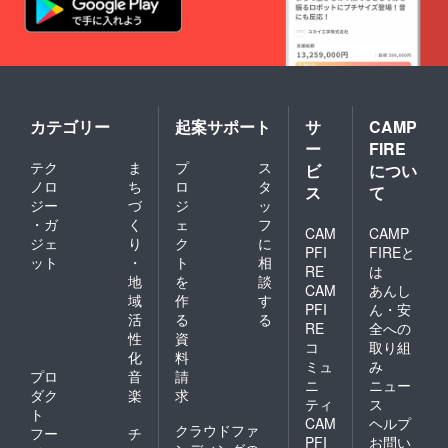
カテゴリー
起案サポート
サ
CAMP
ー
FIRE
テク
ま
プ
ス
ビ
につい
ノロ
ち
ロ
タ
ス
て
ジー
づ
ジ
ッ
・ガ
く
ェ
フ
CAM
CAMP
ジェ
り
ク
に
PFI
FIREと
ット
・
ト
相
RE
は
地
を
談
CAM
あんし
域
作
す
PFI
ん・安
活
る
る
RE
全への
性
資
コ
取り組
化
料
ミュ
み
プロ
音
請
ニ
ニュー
ダク
楽
求
ティ
ス
ト
CAM
ヘルプ
クラウドファ
フー
チ
PFI
お問い