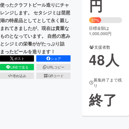
円
使ったクラフトビール造りにチャ
まちづくり・地域活性化
レンジします。 セタシジミは琵琶
湖の特産品としてとして永く親し
37%
まれてきましたが、現在は貴重な
目標金額は
CAMPFIRE for Social Good
CAMPFIRE Creation
1,000,000円
ものとなっています。 自然の恵み
CAMPFIREふるさと納税
machi-ya
コミュニティ
とシジミの栄養ががたっぷり詰
支援者数
まったビールを造ります！
48
人
ポスト
シェア
LINEで送る
URLコピー
埋め込み
QRコード
募集終了まで残
り
終了