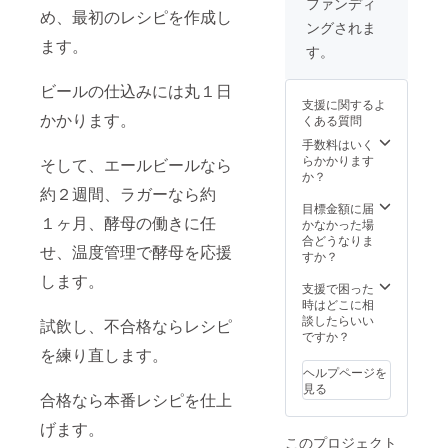
ファンディ
クラウ
品開発
め、最初のレシピを作成し
ングされま
ドファ
会議は
ます。
ンディ
近江麦
す。
ングで
酒ビア
完成す
カフェ
ビールの仕込みには丸１日
る「セ
にて行
支援に関するよ
タシジ
いま
かかります。
くある質問
ミ」の
す。現
クラフ
地参加
手数料はいく
トビー
のみで
らかかります
そして、エールビールなら
ル につ
す。テ
か？
いての
レビ会
約２週間、ラガーなら約
ホーム
議等で
目標金額に届
１ヶ月、酵母の働きに任
ページ
の参加
かなかった場
に、ス
はでき
合どうなりま
せ、温度管理で酵母を応援
ポン
ませ
すか？
サーと
ん。 ※
します。
して社
会議の
支援で困った
名・ロ
日程に
時はどこに相
ゴ等を
ついて
談したらいい
試飲し、不合格ならレシピ
表示さ
は決ま
ですか？
せてい
り次第
を練り直します。
ただき
ご連絡
ヘルプページを
ます。
いたし
見る
商品完
ます。
合格なら本番レシピを仕上
成時期
醸造・
げます。
にあわ
製造を
このプロジェクト
せて、
一緒に