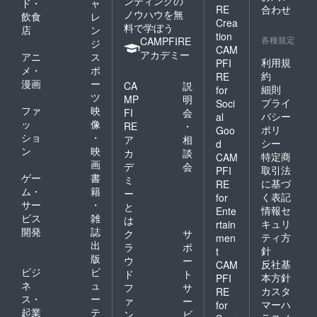
ンディングの
ド・
ャ
RE
合わせ
ノウハウを無
飲食
レ
Crea
料で学ぼう
店
ン
tion
各種規定
CAMPFIRE
ジ
CAM
アカデミー
アニ
ス
利用規
PFI
メ・
ポ
約
RE
漫画
ー
CA
説
細則
for
ツ
MP
明
プライ
Soci
ファ
映
FI
会
バシー
al
ッ
像
RE
・
ポリ
Goo
ショ
・
ア
相
シー
d
ン
映
カ
談
特定商
CAM
画
デ
会
取引法
PFI
ゲー
書
ミ
に基づ
RE
ム・
籍
ー
く表記
for
サー
・
と
情報セ
Ente
ビス
雑
は
キュリ
rtain
開発
誌
ク
サ
ティ方
men
出
ラ
ポ
針
t
版
ウ
ー
反社基
CAM
ビジ
ビ
ド
ト
本方針
PFI
ネ
ュ
フ
サ
カスタ
RE
ス・
ー
ァ
ー
マーハ
for
起業
テ
ン
ビ