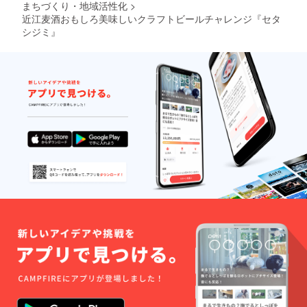
まちづくり・地域活性化
>
作成され、15ミリ未満
近江麦酒おもしろ美味しいクラフトビールチャレンジ『セタ
シジミ』
の稚貝は採らない、５
～７月は禁漁とするな
ど、漁獲制限を設け資
源の回復に努めている
そうです。 え！
「５～７月は禁
漁」！！！！！！
・・・どうなる、、セ
タシジミビール。 つ
づく