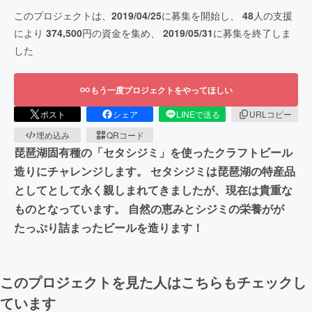
このプロジェクトは、
2019/04/25
に募集を開始し、
48
人の支援
により
374,500
円の資金を集め、
2019/05/31
に募集を終了しま
した
もう一度プロジェクトをやってほしい
ポスト
シェア
LINEで送る
URLコピー
埋め込み
QRコード
琵琶湖固有種の「セタシジミ」を使ったクラフトビール
造りにチャレンジします。 セタシジミは琵琶湖の特産品
としてとして永く親しまれてきましたが、現在は貴重な
ものとなっています。 自然の恵みとシジミの栄養がが
たっぷり詰まったビールを造ります！
このプロジェクトを見た人はこちらもチェックし
ています