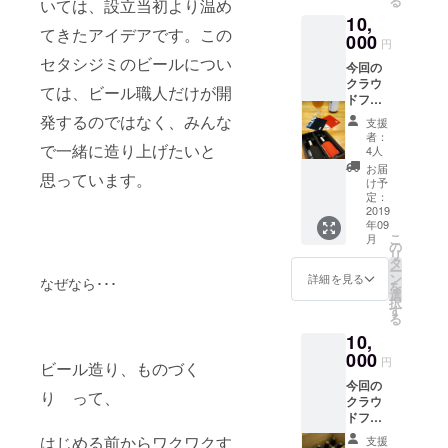
る
いては、設立当初より温め
まれて
Facebo
10,
いま
ok(
てきたアイデアです。この
す。
000
https://
円
www.fa
セタシジミのビールについ
今回の
cebook.
クラウ
com/o
ては、ビール職人だけが開
ドファ
mibeer/
ンディ
発するのではなく、みんな
)でご確
支援
ングで
認くだ
者：
完成す
で一緒に造り上げたいと
4人
さい。
る「セ
■近江麦
お届
思っています。
タシジ
け予
酒ビア
ミ」の
定：
カフェ
クラフ
2019
滋賀県
年09
トビー
大津市
こ
月
ルの、
の
本堅田
リ
贈答
タ
3-24-37
ー
用 限
ン
詳細を見る
TEL:07
なぜなら･･･
を
定オリ
選
7-536-
択
ジナル
す
5222
る
コース
10,
ターラ
ベル仕
000
円
ビール造り、ものづく
様で
今回の
す。ラ
り って、
クラウ
ベルは
ドファ
瓶から
ンディ
取り外
はじめる前からワクワクす
支援