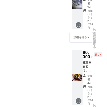
につい
300年以
だきた
統一す
者：
ても勝
上と言
the rock walls and empty
いで
ること
0人
手に使
われて
す。 夕
があり
お届
用した
houses? I've tried
いる非
食、朝
ますの
け予
り、公
常に堅
食、山
定：
で、実
consulting with the Policy
表した
い木で
2018
の上で
施日に
りする
年09
す。今
頂くお
ついて
Planning Division of the City,
ことは
こ
月
まで
にぎ
の
は、ご
ござい
リ
「売っ
the Cultural Properties
り、活
タ
相談さ
ません
ー
てくだ
動保険
ン
せてく
詳細を見る
のでご
を
Division, the Division of Safe
さい」
付きで
選
ださ
安心く
択
と言わ
す。 必
す
い。活
and Secure Living, and the
ださ
る
れても
ずご予
動保険
い。お
60,
全く売
約くだ
つきの
City Planning Division, but
一人お
残り3
ろうと
000
さい。
場合、
円
一人と
しな
could find no trace of any
天候・
10日以
ゆっく
薬草座
かった
参加者
上前に
りお話
headway being made...Is it
布団
もので
によっ
お申し
しした
は、肌
す。野
て、日
込みと
really OK to just watch as
いので1
によい
菜セッ
程調整
なりま
支援
回8人ま
と言わ
トに
させて
す。今
者：
these buildings and walls
でで
れる薬
は、初
いただ
2人
年夏か
す。
草が10
めて見
continue to crumble apart?
く事が
ら秋頃3
お届
2019年
種類以
る薬草
ありま
け予
回開
2月まで
If everything falls apart, there
上入っ
も入っ
定：
す。活
催、1回
に3回開
ていま
2018
ていま
動保険
8人ま
is no way to restore this
催しま
年08
す。 お
すの
つきを
で。2人
こ
す。 参
月
風呂に
で、挑
の
希望さ
以上で
landscape again! I was