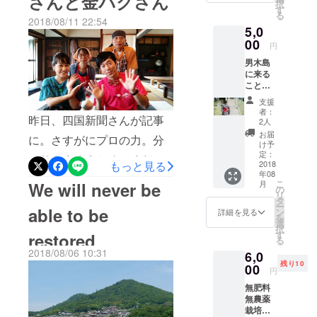
さんと金バクさん
択
り出した部分を切って、傾
した。勇気が御近所を変え
無肥料
す
る
こもっていて、拝読のた
無農薬
2018/08/11 22:54
きをジャッキアップで垂直
たのだと思います。それ
5,0
栽培野
び、涙が止まりませんでし
菜使用
00
に。 もう安全、そして安
も、皆様のお陰さま、 改め
円
です。
た。こんなメッセージ、私
男木島
心。有り難うございまし
前日ま
て皆様の男木島へのご支援
に来る
でにお
に書くことができるだろう
た。 ごめんなさいね 写真
ことが
にお礼申し上げます。あり
問い合
か、心の栄養を頂きまし
出来な
わせ・
支援
が横向き？石垣が下方向で
がとうございました。 １０
い方の
ご予約
者：
た。 クラウドファンディン
昨日、四国新聞さんが記事
ために
くださ
2人
す。 こんなでしたね、はじ
月は、爽やかな季節、土日
かわり
い。
お届
グ準備が始まって、ＦＢと
に。さすがにプロの力。分
に祈り
め。 ごみ捨て、蔓の根っこ
2019年
け予
ランチもさせて頂きます。
ます。
２月ま
定：
か、パソコンとか、写真1つ
かりやすくまとめてくだ
掘りから始めましたから、1
2018
もっと見る
中旬以降はアケビが開きま
で有効
年08
分かるように写すことが出
さっています。 今の自分の
年かかりました。 小さな一
こ
月
We will never be
す。お土産にお持ち帰りい
の
来ない（涙）、自分の考え
リ
反省としては、 やはり、分
タ
歩の積み重ね。 励まし、ご
ただけるとうれしいです。
ー
able to be
ン
詳細を見る
や思いを表現することがで
を
かりやすい文章が書けてい
意見、そして、クラウド
選
ランチの日時は、メールや
択
きない、そういう自分と向
す
restored
ない、と言うこともありま
る
ファンディング。お世話に
お電話にてお知らせくださ
2018/08/06 10:31
き合いました。 一方友達は
6,0
すので、企業さんから寄付
なりました。 とにかく毎
い。 安全になった家も見
残り10
00
円
年上が多く、みんなＦＢし
を募るときには、分かりや
日、大工さんのご飯とおや
て、60年放置されてでも、
無肥料
てないし、スマホもないし
すいゴールの姿を表現した
無農薬
つ、廃材と土、瓦、生ゴミ
頑張って持ちこたえ再生し
栽培で
で。相談しても、ほとんど