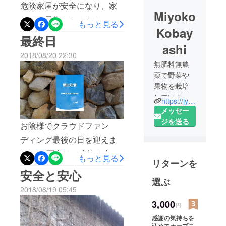
危険家屋が安全になり、家
Miyoko
として居住できるようにな
もっと見る
Kobay
りました。 リターンも、当
最終日
ashi
日その場で引き渡しさせて
2018/08/20 22:30
頂いたのを含め、全て発送
無肥料無農
薬で野菜や
することができました。 島
果物を栽培
の中での飛び火、修繕熱？
していま
https://jyouko.jimdo.com/
うちの工務店さんの仕事ぶ
す。安全で
メッセー
りを買われて、近所で引き
環境に優し
ジを送る
お陰様でクラウドファン
いことが大
続き古民家を修繕すること
ディング最後の日を迎えま
事。「君が
になり、また１軒古民家が
ため 野に
した。 写真は、建物を支え
もっと見る
安全に保存されます。 うち
リターンを
出でて若菜
る肝心要の「基礎」です。
安全と安心
の裏の家も修繕が始まり、
つむ 我が
選ぶ
砂上の楼閣、ならぬ石上
衣手に 雪
朝から金槌の音がリズムよ
2018/08/19 05:45
の、なので、一番大事なと
は降りつ
い音を響かせています。 こ
3,000
円
つ」日本の
ころを支えて頂きました。
ういった修繕が増えると町
感謝の気持ちを
古くからの
お陰さまでどっしりとした
込めてオープニ