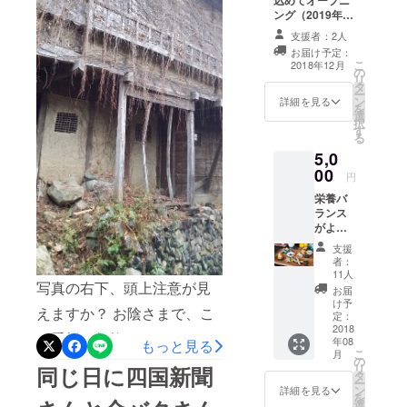
文化である
並みが自然に保存される も
ング（2019年3
土台ができ、安心感をいた
野草も使う
月頃予定）参加
う、誰も住まないから、 も
支援者：2人
券を送らせてい
だきました。有り難うござ
栄養バラン
お届け予定：
ただきます。
う、私の代で終わりだか
こ
2018年12月
スのよい食
いました。 今度、見てやっ
の
リ
ら、 と言う気持ちを乗り越
タ
事と宿泊の
ー
てください。頼むよ、って
ン
詳細を見る
提供をして
を
えての 前向きな大きな一歩
選
声かけもしてやってくださ
択
います。
す
に、私は、感動を覚えま
る
NPO法人男
い。コンクリが安定するま
5,0
す。 このプロジェクトをし
木島の町並
00
では、とお昼もとらないで
円
ていなかったら、 皆さんの
み保存推進
栄養バ
職人様方がしてくださった
協議会みん
ご支援がなかったら、 ご近
ランス
作品です。 元の石垣には、
なの輪代表
がよく
所の一歩も生まれていな
便通が
支援
頭上注意 の看板が残ってい
違う！
者：
かったと思うのです。近所
と喜ば
11人
ます。 早く撤収していただ
写真の右下、頭上注意が見
れてお
の皆さんも、 あの家が直る
お届
りま
かないと要らぬ心配をさせ
け予
えますか？ お陰さまで、こ
のだから、うちも直る、と
す。男
定：
てしまう。 さて、 この度頂
木島の
2018
の看板、何故ここに？ とい
勇気が出たことでしょう。
年08
昔なが
もっと見る
きました皆様からのメッ
こ
月
らの栽
の
う状態になりました。基礎
私も皆様からがんばれ、と
リ
同じ日に四国新聞
培方法
タ
セージは、実体験や男木島
ー
をコンクリでやり直し、せ
で私が
言うご支援、勇気を頂きま
ン
詳細を見る
を
育てた
とのご縁、男木島への愛が
選