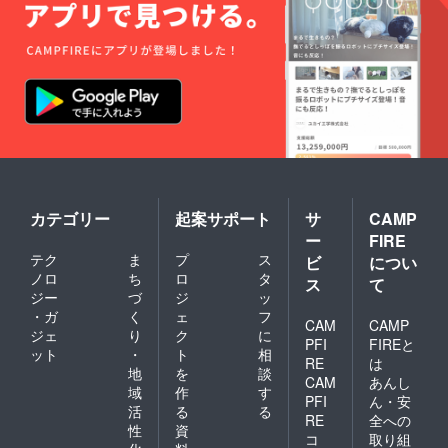
We were happy that for the
first time in 20 years,
masonry techniques were
transmitted on the island.
From however small a step,
Ogijima will have a "safe
townscape" and a
カテゴリー
起案サポート
サ
CAMP
"refreshing spirit of
ー
FIRE
combined effort". Therefore,
テク
ま
プ
ス
ビ
につい
ノロ
ち
ロ
タ
we made a new resolution to
ス
て
ジー
づ
ジ
ッ
continue taking steps, if only
・ガ
く
ェ
フ
CAM
CAMP
one step at a time. 4 Next, I
ジェ
り
ク
に
PFI
FIREと
ット
・
ト
相
want to fix this house!
RE
は
地
を
談
CAM
あんし
The next thing we will fix is
域
作
す
PFI
ん・安
活
る
る
the most dangerous vacant
RE
全への
性
資
コ
取り組
house on the island. The