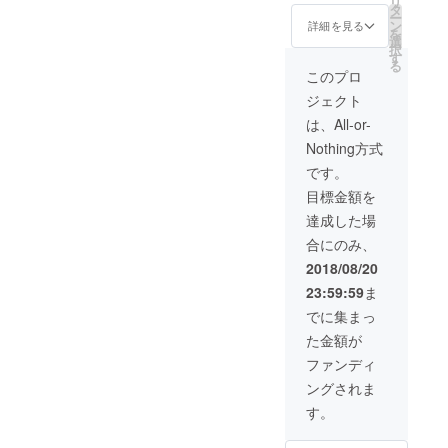
リ
加希望
お湯を
戦する
タ
れる場
催行。
ー
者様が
入れる
気持ち
ン
filled with worry about what
合は、
詳細を見る
初めて
を
同一日
ときに
や根気
選
10日以
のイベ
択
にご参
to do. 3 The Rock Wall
一緒に
の有る
す
上前に
ントの
る
加でき
入れ
方の
お申し
このプロ
ため、
Workshop: Steps Taken 3
るよう
て、お
み。食
込みく
58000
に日程
ジェクト
風呂の
べ方
ださ
円のと
years ago, I was lucky
調整し
中で
は、お
い。 交
は、All-or-
ころを
ますの
ゆっく
入れし
enough to purchase a
通費は
モニ
でご協
Nothing方式
り座っ
ます。
含まれ
ター価
力くだ
farmhouse on the island. I
てリ
薬草座
ており
です。
格で2万
さい。
ラック
布団
ませ
円オフ
changed the pillars and
今回、
目標金額を
スして
は、肌
ん。来
にして
モニ
くださ
によい
年度瀬
達成した場
いま
restored the walls, and
ター価
い。 発
と言わ
戸内芸
す。 サ
格で半
合にのみ、
酵ビワ
れる薬
continue to do woodwork
術祭期
ポー
額にし
の種の
草が10
間中は
2018/08/20
ター会
ていま
myself, so that this 100-year
味は、
種類以
ご使用
議出席
す。 本
23:59:59
ま
味付け
上入っ
できま
券は、
old farmhouse will last
年度秋
してい
ていま
せん。
でに集まっ
なつか
頃開催
ませ
す。 お
サポー
しい未
another 100 years. With the
予定。
た金額が
ん。味
風呂に
ター会
来作り
体験宿
はほと
お湯を
goal of saving the
議出席
ファンディ
にサ
泊との
んどな
入れる
券は、
ポー
組み合
ングされま
townscape, I founded a
く少し
ときに
なつか
ターさ
わせで
甘酸っ
一緒に
しい未
す。
んのご
nonprofit organization, and it
もう１
ぱい気
入れ
来作り
意見を
泊され
もしま
て、お
にサ
頂くた
was on to the next step...