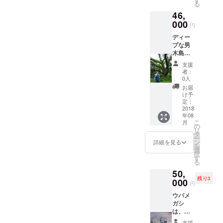
望者が
る
ます
来作り
同一日
increasing every year, and
46,
よ！ 交
にサ
になる
通費は
000
ポー
ように
円
the population as well as
含まれ
ターさ
個別に
ディー
ており
んのご
houses keep
調整さ
プな男
ませ
意見を
せて頂
木島を
ん。技
decreasing.The population
頂くた
きま
ぜひ体
術や天
めと、
す。）
支援
of Ogijima is presently 160,
験して
候、体
サポー
者：
交通費
くださ
力など
ターさ
0人
は含ま
of which 70% is over 60
い。見
様々な
ん同士
お届
れませ
ると登
条件で
の交流
け予
years old. Will the number of
ん。モ
るとで
最後ま
定：
のため
ニター
は大違
2018
で終わ
boats (currently 6) to Ogijima
のもの
価格で
年08
い！山
らない
です。
す。申
こ
月
per day be able to be
を登る
ことが
の
し訳あ
リ
ごとに
ありま
タ
りませ
ー
maintained after 10 years?
紙芝居
すが、
ン
詳細を見る
んが、
を
を見る
作り方
選
Even the post office and the
無記名
択
ように
のご指
す
でアン
る
景色が
導はさ
agricultural coop might be
ケート
50,
変わっ
せて頂
を採ら
残り3
gone! Can the people left
てい
000
きま
円
せて頂
く！！
す。 参
きま
really handle managing the
ウバメ
本当の
加者の
す。ア
ガシ
男木島
人数に
waterways, mowing the
ンケー
は、推
を知っ
より実
ト結果
定樹齢
ていた
施日を
pathways, and upkeeping
支援