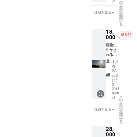
ご支援よろしくお願いしま
生かし
さんにもはらはらさせてし
の
リ
た楽し
がる一歩を今日も踏み出す
タ
create a unique and
す。 あ、昨日は、金バク
ー
まったと思います。最後ま
み方を
ン
詳細を見る
を
ことができます。 今回は、
学ぶ。
beautiful scene. ２ This
選
で、女木島、男木島でした
で、伴走有り難うございま
択
インパ
す
（次回があるのか！？笑）
る
townscape is somehow
ね。 プロデューサーさんの
クトド
した。 今日は、土壁塗り。
18,
ライ
問題提議という段階。発信
nostalgic, but these vacant
お話ですと、 島、と言うだ
残り24
バーに
000
町並み保存の一歩は続きま
円
よる木
を続けて参りますので、ど
houses are falling apart! My
けで視聴率が下がると。で
す。 皆さまにとって、今日
植物に
工・エ
生かさ
うぞ末永く心配してやって
コビル
name is Miyoko Kobayashi,
も、島での楽しみかたを
もよい日になりますよう
れる私
ドに興
ください。ご縁を頂きまし
founder of the Ogijima Island
たち動
知ってほしい、という思い
味があ
に。
支援
物。で
る方対
者：
て有り難うございました。
DORIMA no Ue
で番組を作ります、とおっ
も自然
象。 大
0人
から遠
内正伸
末筆ながら皆様のご多幸を
お届
Project.Arriving on Ogijima
しゃっていました。私と同
のいた
講演
け予
複雑な
お祈り申し上げます。
「木を
定：
only 40 minutes away from
じ思いですごくびっくりし
社会の
2018
暮らし
年08
Takamatsu Port, the boat
中で女
ました。島での楽しみ方っ
にー夏
こ
月
性の体
の自由
の
リ
gently sways back and forth
て、すぐに習得出来るわけ
は大変
研究も
タ
ー
なので
これで
ン
詳細を見る
and it's like being suddenly
ではないのです。だから繋
を
す。自
ばっち
選
択
分の中
り！
す
transported to a totally
ぐ人が必要、島と島外の人
る
の自然
DIY を
28,
different world of calm, with
な感覚
を繋ぎたい、という私の気
通して
を生か
000
親子の
円
bountiful nature of