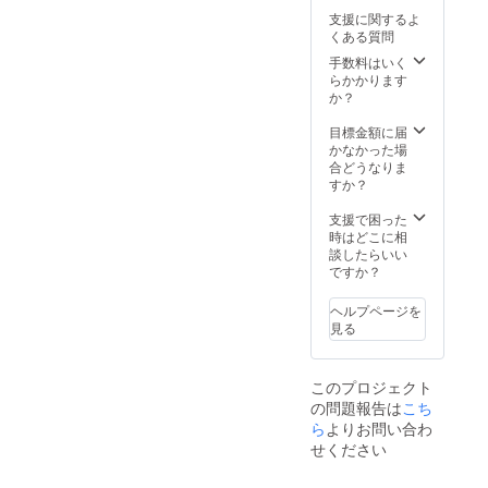
るかた
す。 サ
風呂の
ポー
めと、
支援に関するよ
へは、
ポー
中で
These are truly rare rock
ターさ
サポー
くある質問
１００
ター会
ゆっく
んのご
ターさ
０円当
walls, with granite blended
議出席
り座っ
手数料はいく
意見を
ん同士
日
券は、
てリ
らかかります
頂くた
の交流
with basalt rocks taken from
キャッ
なつか
ラック
か？
めと、
のため
シュ
しい未
スして
サポー
のもの
the columnar jointing
バッ
来作り
くださ
目標金額に届
ターさ
です。
ク。 サ
にサ
い。 サ
かなかった場
formations on the cliffs near
ん同士
ポー
ポー
ポー
合どうなりま
の交流
ター会
the top of the mountain. The
ターさ
ター会
すか？
のため
議出席
んのご
議出席
のもの
walls began to fall apart here
券は、
意見を
券は、
支援で困った
です。
なつか
頂くた
なつか
時はどこに相
and there due to a long rainy
しい未
めと、
しい未
談したらいい
来作り
サポー
来作り
ですか？
period in the fall of last year.
にサ
ターさ
にサ
ポー
We searched for someone to
ん同士
ポー
ヘルプページを
ターさ
の交流
ターさ
見る
restore them on the island,
んのご
のため
んのご
意見を
のもの
意見を
but the traditions of masonry
頂くた
です。
頂くた
このプロジェクト
めと、
めと、
had been lost.In November
サポー
の問題報告は
こち
サポー
ターさ
and December, an instructor
ら
よりお問い合わ
ターさ
ん同士
ん同士
せください
from outside the
の交流
の交流
のため
のため
organization visited the