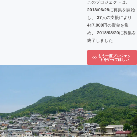
このプロジェクトは、
2018/06/28
に募集を開始
し、
27
人の支援により
417,000
円の資金を集
め、
2018/08/20
に募集を
終了しました
もう一度プロジェク
トをやってほしい