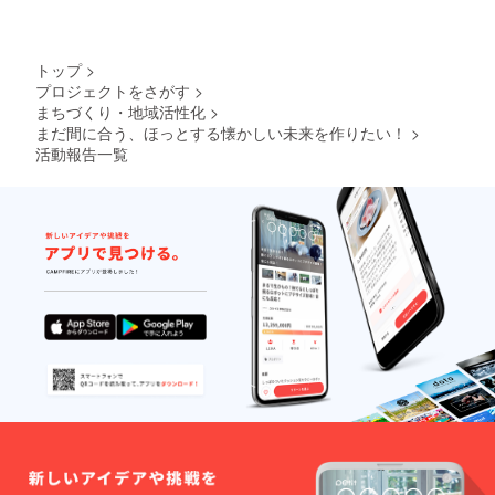
のもの
のもの
です。
です。
island, held a course, and
conducted restorations. It
トップ
>
プロジェクトをさがす
>
took 2 days to restore "the
まちづくり・地域活性化
>
landscape of rock walls",
まだ間に合う、ほっとする懐かしい未来を作りたい！
>
with everyone, including all
活動報告一覧
the villagers of the island,
combining their efforts and
enjoying getting the knack
for masonry as well as
focusing on the project. The
owner of the wall exclaimed
"Today, our ancestors are
smiling down on us!" Some
days later, a man on the
island said "I fixed my field's
stone wall right away too!"