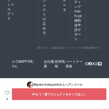
ジ
デ
ディ
シャ
ェ
ー
ング
that have rotted. Beams able
ル
ク
タ
mac
to be used will be reused (of
グッ
ト
hi-ya
ド
の
Japanese red pine that was
補助
広
金申
once logged and carried
め
請サ
方
down from the mountains of
ポー
ト
Ogijima by everyone). New
timber will be sourced
「QRコード」は株式会社デンソーウェーブの登録商標です。
locally (from Kagawa
Prefecture trees). At other
© CAMPFIRE,
会社概
採用情
パートナー
Inc.
要
報
募集
sites as well, we want to use
natural materials whenever
possible. Our goal is to
Miyoko Kobayashi
さんへアンコール
create sustainable houses
もう一度プロジェクトをやってほしい
without the use of chemicals,
0
just as they were 100 years
ago. It can be expected that