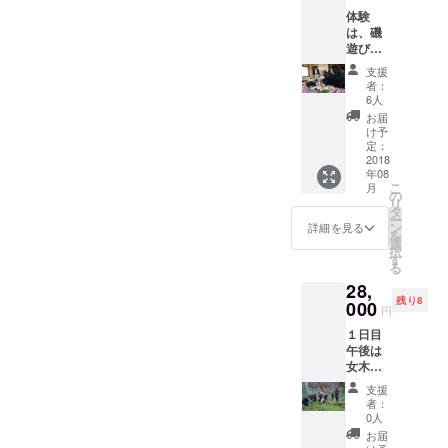
持ちと同じ、そういう思い
して生
コミュ
体験
きてみ
ニケー
mountains and the sea. This
の番組に出ることが出来て
は、磯
ること
ション
遊び、
から始
を」
area became famous for
よかったです。プロデュー
薬草取
めま
13:50
支援
り、料
hosting the "Setouchi Art
す。1泊
サーさん、皆さん、お疲れ
質疑応
者：
理、町
2食、
答
6人
Triennale" festival, so it is
さまでした。 町並みのこと
歩きな
「植物
14:20
お届
どから
と動物
休憩
け予
often assumed by many that
も島の食材を使った料理も
選ぶこ
の関
定：
14:40
とがで
2018
係」
実技講
this area is doing really well.
この島の豊かさを伝えるこ
年08
きま
「不妊
習「ス
こ
月
す。 交
But actually...Currently, there
治療の
の
と。私にとってのゴールは
ギ・ヒ
リ
通費は
前にま
タ
ノキな
ー
are 104 inhabited
一つです。突然の金バクさ
含まれ
ず、
ン
ど国産
詳細を見る
を
ませ
やって
選
材と、
households on the island,
択
んの訪問には、びっくりで
ん。一
みたか
す
伝統工
る
日１組
な？」
具＋イ
and 68 empty houses. Every
したが、たくさんの方か
28,
様まで
「女性
ンパク
残り8
です。
000
year, 2 or 3 houses fall apart
の体、
ら、楽しかったよー、とご
トドラ
円
必ずご
すばら
イバー
through natural decay and
１日目
連絡いただいて有り難かっ
予約く
し
を使い
午後は
ださ
い！」
こな
some more houses are
たです。(こちらの放送なの
女木島
い。
の私か
す」
ガイド
2019年
らの
16:30
demolished, sometimes over
支援
で、遠くの方、ごめんなさ
と散
2月まで
話、ゆ
解散 交
者：
策、夜
有効。
5 houses disappearing
るゆる
0人
いね、人気番組らしいで
通費は
は先輩
慈しむ
含まれ
お届
within a single year. If
移住者