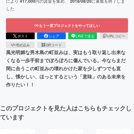
により
417,000
円の資金を集め、
2018/08/20
に募集を終了しま
した
もう一度プロジェクトをやってほしい
ポスト
シェア
LINEで送る
URLコピー
埋め込み
QRコード
風光明媚な男木島の町並みは、実はもう取り返し出来な
くなる一歩手前までぼろぼろに傷んでいる。今ならまだ
間に合うこの町並みの壊れかけた家を少しずつでも直
し、懐かしい、ほっとするという「意味」のある未来を
作りたい！！
このプロジェクトを見た人はこちらもチェックし
ています