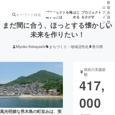
新
ロ
規
グ
会
プロジェクトを掲
はじ
プロジェクト
/
載するには
める
をさがす
イ
員
ン
登
まだ間に合う、ほっとする懐かしい
録
未来を作りたい！
人気のプロ
注目のリ
注目の新着プロ
募集終了が近いプ
もうすぐ公開
Miyoko Kobayashi
まちづくり・地域活性化
香川県
ジェクト
ターン
ジェクト
ロジェクト
されます
アート・写真
音楽
現在の支援総
額
417,
テクノロジー・ガジェット
ゲーム・サ
000
映像・映画
書籍・雑誌
ビジネス・起業
チャレンジ
風光明媚な男木島の町並みは、実