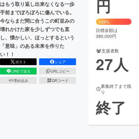
円
はもう取り返し出来なくなる一歩
まちづくり・地域活性化
手前までぼろぼろに傷んでいる。
今ならまだ間に合うこの町並みの
109%
壊れかけた家を少しずつでも直
目標金額は
CAMPFIRE for Social Good
CAMPFIRE Creation
380,000円
し、懐かしい、ほっとするという
CAMPFIREふるさと納税
machi-ya
コミュニティ
「意味」のある未来を作りた
支援者数
い！！
27
人
ポスト
シェア
LINEで送る
URLコピー
埋め込み
QRコード
募集終了まで残
り
終了