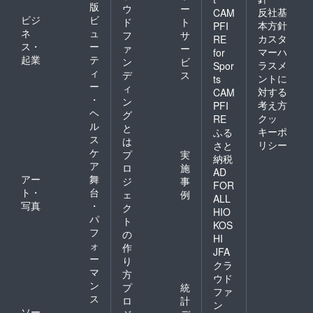
版
ウ
ー
反社基
CAM
completely demolishing the
ビジ
ビ
ド
ト
本方針
PFI
ネ
ュ
フ
サ
building, carpenters are
カスタ
RE
ス・
ー
ァ
ー
マーハ
for
working to carefully preserve
起業
テ
ン
ビ
ラスメ
Spor
ィ
デ
ス
the parts of it that can still be
ントに
ts
ー
ィ
対する
CAM
used, in order not to disturb
・
ン
考え方
PFI
ヘ
グ
the landscape of the island.
クッ
RE
ル
と
キーポ
ふる
5 Steps and Goals for Use
ス
は
リシー
さと
ケ
プ
実
of Vacant Houses First, we
納税
ア
ロ
施
AD
must cut away the part of the
アー
舞
ジ
事
FOR
ト・
台
ェ
例
corridor of the second floor
ALL
写真
・
ク
HIO
which has fallen
パ
ト
KOS
フ
dangerously into the middle
の
HI
ォ
作
JFA
of the pathway. Next, we
ー
り
クラ
マ
make a foundation to jack up
方
ウド
ン
プ
統
ファ
the tilting house. Then we
ス
ロ
計
ン
ソー
replace columns and beams