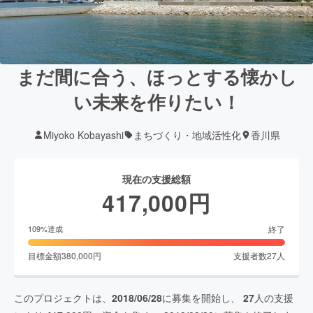
まだ間に合う、ほっとする懐かし
い未来を作りたい！
Miyoko Kobayashi
まちづくり・地域活性化
香川県
現在の支援総額
417,000
円
終了
109
%達成
目標金額
380,000
円
支援者数
27
人
このプロジェクトは、
2018/06/28
に募集を開始し、
27
人の支援