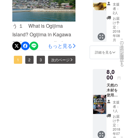
いなと。 でも、何一つ無駄
の片付けでした。 洗濯機の
す。完
た家をぜひ労ってあげてく
支援
熟梅を
が、クラウドファンディン
なことはありません。全て
者：
中の水の色は真っ黒、顔の
ださい。家は、人が血液の
漬けて
2人
グってなに？でした。 だか
いるの
が大切な一歩なので、少し
お届
色もね。 先日は、ヒルペコ
ように動くことで、日々修
で大小
け予
ら、私たちの世界ではない
う １ What is Ogijima
ずつ積み重ねていきたいと
様々、
定：
さんでクラウドファンディ
繕することで長生きするも
つまり
2018
かもしれないと思っていた
Island? Ogijima in Kagawa
思います。 毎日がスター
年08
ングについてもご紹介くだ
家庭用
のだと思います。 この家を
こ
月
です。
クラウドファンディング。
の
Prefecture is a small island
ト。 あと、１週間。クラウ
リ
さっていました。 ヒルペコ
もっと見る
私は、一生をかけて守りま
昔なが
タ
ー
でも、ご縁を頂いて良かっ
with a 5km circumference.
らの
ドファンディングの最後の
ン
詳細を見る
さんは、とても温かいみな
す。 皆様のお気持ちと共に
を
しょっ
選
た。 いつもお世話になって
択
Ferries from Takamatsu Port
1
2
3
次のページ
日まで、いや、命の最後の
ぱくて
す
さんでしたが、本当に画面
大事にさせていただきま
る
酸っぱ
いる篤い応援団とお会いし
depart for it regularly. On this
日まで１歩の歩みを続けま
8,0
から伝わって来ました。 一
い梅干
す。このような愛をいただ
しで
たこともない方からも篤い
00
island floating atop the Seto
す。小さな島の小さな集
円
生懸命が。こんな風に表現
きましたことを感謝してお
す。
熱いメッセージを頂き、力
天然の
Inland Sea, traditional
落。壊れかけた古民家を
してくださるんだ、と感謝
ります。今後ともどうぞよ
木材を
になりました。一生の財産
Japanese houses built
ほっとするなつかしい空間
使用
しました。 クラウドファン
ろしくお願いいたします。
し、道
です。 お時間、労力などお
支援
around 100 years ago line
となるように命を吹き込み
具を
ディング期間中、ヒルペコ
者：
使って
心などさまざまな形でのご
1人
the steep slopes, and
たい。その気持ちをたくさ
さんや金バクさんの刺激も
物作り
お届
支援を頂きましたことを心
するこ
narrow, labyrinthine
んの方にシェアしていただ
け予
あって、何だか嵐のように
とを通
定：
から感謝申し上げます。頂
passageways of rock walls
くことが出来ますように、
して、
2018
変化のある毎日でした。 皆
年07
自然を
きましたお力で、次につな
made from local basalt
こ
月