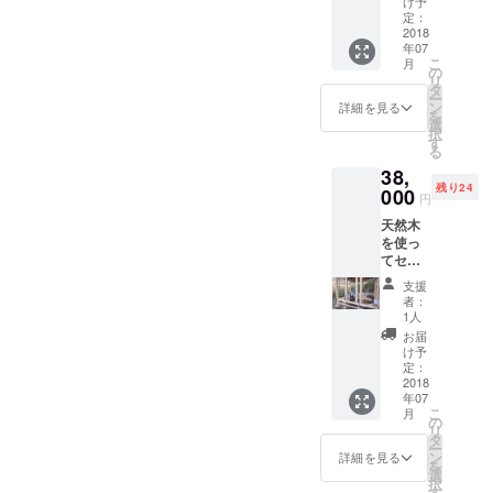
す。あずまっくすさん？さ
体験、
け予
ませ
と交流
定：
資料付
ん。
nothing is done, it is
すがにトークが上手でし
会。２
2018
き。女
年07
日目は
性の体
possible that the townscape
た。普段から発酵発芽玄米
こ
月
男木島
の
につい
リ
生活体
タ
of Ogijima itself will
て、語
を召し上がっているそうで
ー
験とラ
ン
り合い
詳細を見る
を
disappear entirely.It's been
ンチ。
す)
選
たい
択
午後男
す
人、自
る
12 years since I first came to
木島ガ
分の体
38,
イドと
と真剣
Ogijima, cutting down trees
残り24
散策。
000
に向き
円
滞在中
on an abandoned farm (it
合いた
天然木
の食
い人に
を使っ
had been unused for around
事、ガ
参加し
てセル
イド、
て頂き
40 years). I contacted people
フビル
体験、
たいで
支援
ドでき
宿泊付
す。景
者：
off the island, and started
れば、
き。交
1人
色や空
好きな
通費は
helping people with farming,
気、食
お届
ところ
含まれ
け予
べ物か
に好き
some of whom have even
ませ
定：
らも
なとき
2018
ん。 サ
しっか
moved to Ogijima. However,
年07
に小屋
ポー
り生き
こ
月
を建て
ター会
の
るパ
as is common in areas that
リ
ること
議出席
タ
ワーを
ー
が出来
券は、
ン
詳細を見る
are underpopulated and
頂きま
を
るよう
なつか
選
す。希
択
になり
aging, abandoned fields are
しい未
す