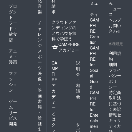
化
料
ミュ
み
プロ
音
請
house is jutting into the
ニ
ニュー
ダク
楽
求
ティ
ス
middle of the pathway from
ト
CAM
ヘルプ
クラウドファ
フー
チ
being uninhabited for a long
PFI
お問い
ンディングの
ド・
ャ
RE
合わせ
time. For the safety of
ノウハウを無
飲食
レ
Crea
料で学ぼう
店
ン
everyone, including the
tion
各種規定
CAMPFIRE
ジ
CAM
visitors to Ogijima,
アカデミー
アニ
ス
利用規
PFI
メ・
ポ
something must be done
約
RE
漫画
ー
CA
説
細則
for
about this house... There are
ツ
MP
明
プライ
Soci
ファ
映
no streets on which cars can
FI
会
バシー
al
ッ
像
RE
・
ポリ
Goo
travel, and there are no
ショ
・
ア
相
シー
d
ン
映
hardware stores at which to
カ
談
特定商
CAM
画
デ
会
取引法
PFI
obtain materials on the
ゲー
書
ミ
に基づ
RE
ム・
籍
island. However, we took the
ー
く表記
for
サー
・
と
情報セ
Ente
following first step to
ビス
雑
は
キュリ
rtain
preserve the old-time feeling
開発
誌
ク
サ
ティ方
men
出
ラ
ポ
針
of the townscape. Without
t