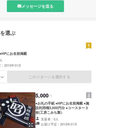
メッセージを送る
を選ぶ
 ●HPにお名前掲載
人
：2013年01月
このリターンを選択する
る
5,000
円
●お礼の手紙 ●HPにお名前掲載 ●施
設利用権3,000円分 ●コースター３
枚(工房こみち製）
支援者：0人
お届け予定：2013年01月