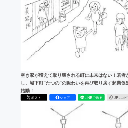
まちづくり・地域活性化
空き家が増えて取り壊される町に未来はない！若者
し、城下町”たつの”の賑わいを再び取り戻す起業促
始動！
ポスト
シェア
LINEで送る
URLコ