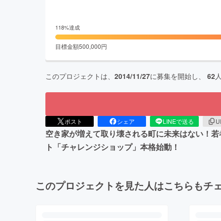
118
%達成
目標金額
500,000
円
このプロジェクトは、
2014/11/27
に募集を開始し、
62
ポスト
シェア
LINEで送る
U
空き家が増えて取り壊される町に未来はない！若
ト「チャレンジショップ」本格始動！
このプロジェクトを見た人はこちらもチ