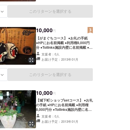
このリターンを選択する
る
10,000
円
【がまぐちコース】 ●お礼の手紙
●HPにお名前掲載 ●利用権8,000円
分 ●Toilinks施設内壁に名前掲載 ●が
まぐち手提げ小１個(工房こみち製）
支援者：0人
お届け予定：2013年01月
このリターンを選択する
る
10,000
円
【城下町ショップsetコース】 ●お礼
の手紙 ●HPにお名前掲載 ●利用権
8,000円分 ●Toilinks施設内壁に名前
掲載 ●龍野城下町ショップset 「花
支援者：0人
屋 calla」さんのお花 「菓子と珈琲
お届け予定：2013年01月
朔」さんの焼き菓子 「矢車商店」さ
んの利用チケット 「 ガレリア アー