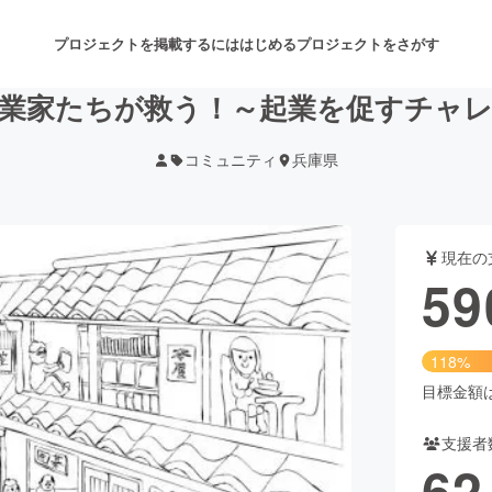
プロジェクトを掲載するには
はじめる
プロジェクトをさがす
業家たちが救う！～起業を促すチャ
コミュニティ
兵庫県
注目のリターン
注目の新着プロジェクト
募集終了が近いプロジェクト
も
現在の
音楽
舞台・パフォーマンス
59
ゲーム・サービス開発
フード・飲食店
118%
書籍・雑誌出版
アニメ・漫画
目標金額は5
支援者
チャレンジ
ビューティー・ヘルスケ
62