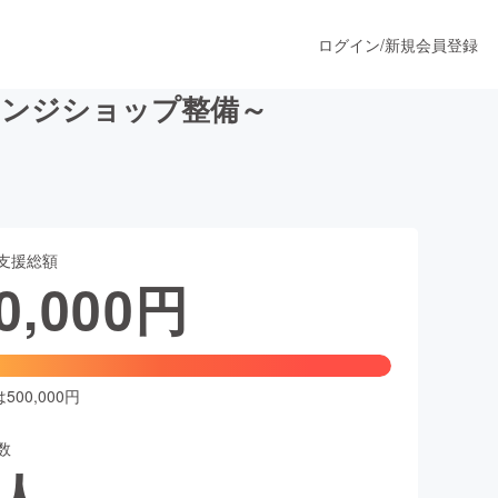
ログイン
/
新規会員登録
レンジショップ整備～
うすぐ公開されます
支援総額
プロダクト
0,000
円
ファッション
スポーツ
00,000円
数
ア
ソーシャルグッド
人