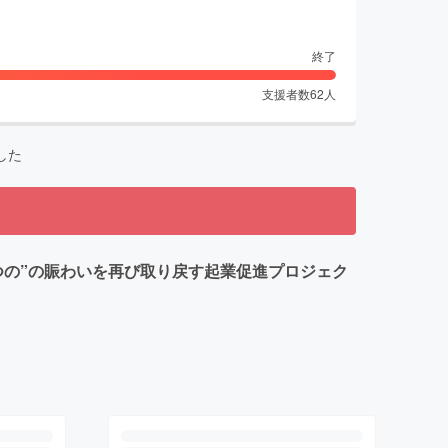
終了
支援者数
62
人
した
つの”の賑わいを再び取り戻す起業促進プロジェク