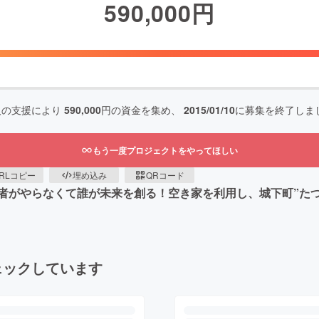
590,000
円
人の支援により
590,000
円の資金を集め、
2015/01/10
に募集を終了しま
もう一度プロジェクトをやってほしい
RLコピー
埋め込み
QRコード
者がやらなくて誰が未来を創る！空き家を利用し、城下町”た
ェックしています