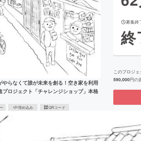
募集終
CAMPFIRE for Social Good
CAMPFIRE Creation
終
CAMPFIREふるさと納税
machi-ya
コミュニティ
このプロジェ
590,000
円の
がやらなくて誰が未来を創る！空き家を利用
進プロジェクト「チャレンジショップ」本格
ピー
埋め込み
QRコード