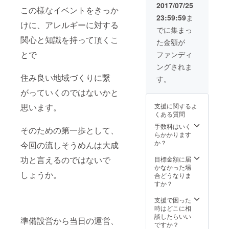
タイ
※１パッ
2017/07/25
この様なイベントをきっか
プ 各
ク以上
23:59:59
ま
１パッ
の量に
けに、アレルギーに対する
ク 孫
なる場
でに集まっ
作の農
合や、
関心と知識を持って頂くこ
た金額が
薬不使
イベン
用コシ
ト開催
とで
ファンディ
ヒカリ
地が遠
ングされま
を原料
方にな
にした
る場合
住み良い地域づくりに繋
す。
もっち
は 別途
がっていくのではないかと
り、プ
費用が
ルンと
発生す
支援に関するよ
思います。
した新
る場合
くある質問
食感パ
が御座
スタで
いま
手数料はいく
そのための第一歩として、
す。 サ
す。予
らかかります
ラダや
めご了
か？
今回の流しそうめんは大成
スープ
承くだ
にもお
さいま
功と言えるのではないで
目標金額に届
すすめ
せ。 イ
かなかった場
しょうか。
です。
ベント
合どうなりま
詳細、
すか？
日程は
後日打
支援で困った
合せさ
時はどこに相
せて頂
談したらいい
準備設営から当日の運営、
きま
ですか？