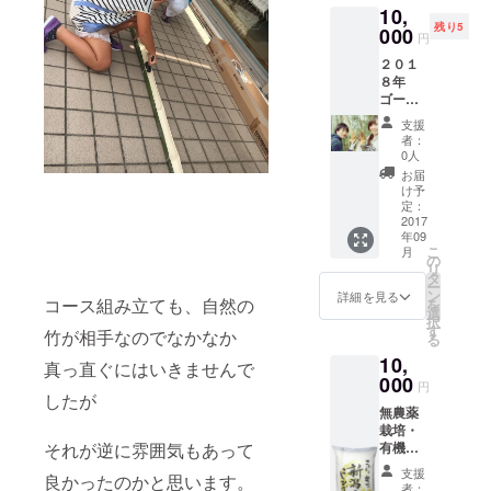
10,
残り5
000
円
２０１
８年
ゴール
デン
支援
ウィー
者：
クあた
0人
りに実
お届
施。日
け予
程調整
定：
できま
2017
年09
す。１
こ
月
口で支
の
リ
援者と
タ
ー
同伴者
ン
詳細を見る
コース組み立ても、自然の
を
３名ま
選
択
で参加
す
竹が相手なのでなかなか
る
できま
10,
す。と
真っ直ぐにはいきませんで
れたて
000
円
の筍は
したが
無農薬
格別で
栽培・
す。８
それが逆に雰囲気もあって
有機肥
本まで
料のお
お土産
支援
良かったのかと思います。
米で
でお持
者：