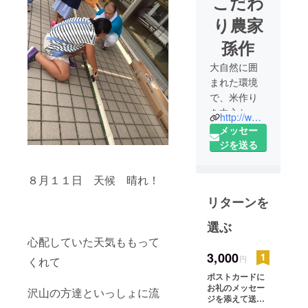
こだわ
り農家
孫作
大自然に囲
まれた環境
で、米作り
を中心とし
http://www.magosaku.com
た農業を営
メッセー
んでおりま
ジを送る
す。
自分達が栽
８月１１日 天候 晴れ！
培したお米
リターンを
を原料にし
た加工品の
選ぶ
製造販売も
心配していた天気ももって
行っており
3,000
円
くれて
ます。
ポストカードに
”美味しいお
お礼のメッセー
沢山の方達といっしょに流
米で食卓に
ジを添えて送り