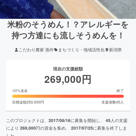
米粉のそうめん！？アレルギーを
持つ方達にも流しそうめんを！
こだわり農家 孫作
まちづくり・地域活性化
新潟県
現在の支援総額
269,000
円
終了
107
%達成
目標金額
250,000
円
支援者数
45
人
このプロジェクトは、
2017/06/16
に募集を開始し、
45
人の支援
により
269,000
円の資金を集め、
2017/07/25
に募集を終了しま
した