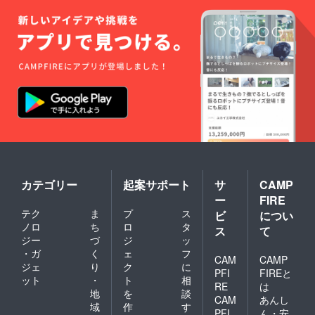
カテゴリー
起案サポート
サ
CAMP
ー
FIRE
テク
ま
プ
ス
ビ
につい
ノロ
ち
ロ
タ
ス
て
ジー
づ
ジ
ッ
・ガ
く
ェ
フ
CAM
CAMP
ジェ
り
ク
に
PFI
FIREと
ット
・
ト
相
RE
は
地
を
談
CAM
あんし
域
作
す
PFI
ん・安