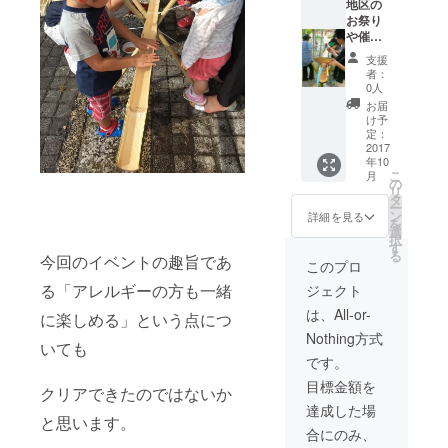
ん。
地区の
フレー
お祭り
クタイ
や催事
プなの
にお伺
支援
でアレ
いし
者：
ンジメ
て、流
0人
ニュー
しそう
お届
も簡
めんを
け予
単。
行いま
定：
子供で
す。 １
2017
年10
も食べ
００人
こ
月
られる
分の材
の
リ
甘口で
料、機
タ
ー
す。 ・
材備品
ン
詳細を見る
を
麺 １
一式を
選
択
０食
１パッ
す
る
今回のイベントの趣旨であ
孫作の
クと致
このプロ
コシヒ
しま
る「アレルギーの方も一緒
ジェクト
カリで
す。 可
作った
能な限
は、All-or-
に楽しめる」という点につ
米麺で
り支援
Nothing方式
す。 ・
者様の
いても
パス
ご希望
です。
タ
に添え
目標金額を
ハート
るよう
クリアできたのではないか
形タイ
な内容
達成した場
プ フ
に致し
と思います。
合にのみ、
ジッリ
ます。