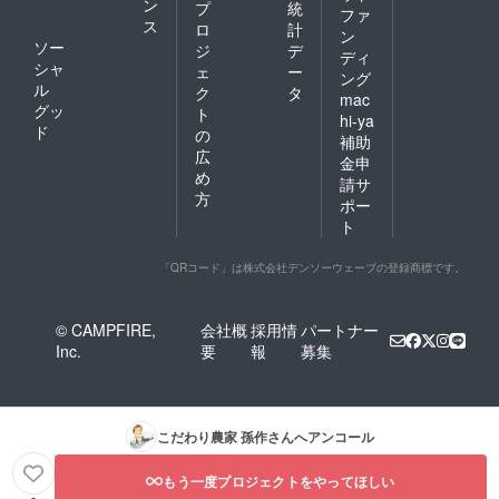
ン
プ
統
ファ
ス
ロ
計
ン
ソー
ジ
デ
ディ
シャ
ェ
ー
ング
ル
ク
タ
mac
グッ
ト
hi-ya
ド
の
補助
広
金申
め
請サ
方
ポー
ト
「QRコード」は株式会社デンソーウェーブの登録商標です。
© CAMPFIRE,
会社概
採用情
パートナー
Inc.
要
報
募集
こだわり農家 孫作
さんへアンコール
もう一度プロジェクトをやってほしい