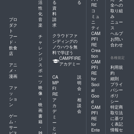
活
る
る
RE
全への
性
資
コ
取り組
化
料
ミュ
み
プロ
音
請
ニ
ニュー
ダク
楽
求
ティ
ス
ト
CAM
ヘルプ
クラウドファ
フー
チ
PFI
お問い
ンディングの
ド・
ャ
RE
合わせ
ノウハウを無
飲食
レ
Crea
料で学ぼう
店
ン
tion
各種規定
CAMPFIRE
ジ
CAM
アカデミー
アニ
ス
利用規
PFI
メ・
ポ
約
RE
漫画
ー
CA
説
細則
for
ツ
MP
明
プライ
Soci
ファ
映
FI
会
バシー
al
ッ
像
RE
・
ポリ
Goo
ショ
・
ア
相
シー
d
ン
映
カ
談
特定商
CAM
画
デ
会
取引法
PFI
ゲー
書
ミ
に基づ
RE
ム・
籍
ー
く表記
for
サー
・
と
情報セ
Ente
ビス
雑
は