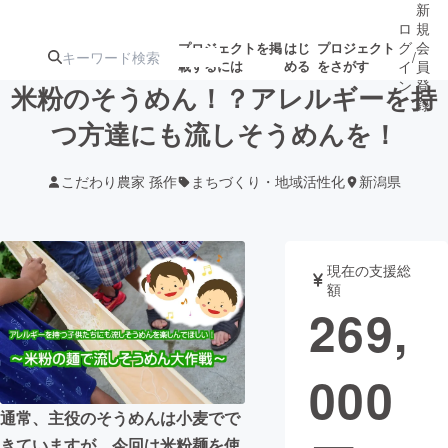
新
ロ
規
グ
会
プロジェクトを掲
はじ
プロジェクト
/
載するには
める
をさがす
イ
員
ン
登
米粉のそうめん！？アレルギーを持
録
つ方達にも流しそうめんを！
人気のプロ
注目のリ
注目の新着プロ
募集終了が近いプ
もうすぐ公開
こだわり農家 孫作
まちづくり・地域活性化
新潟県
ジェクト
ターン
ジェクト
ロジェクト
されます
アート・写真
音楽
現在の支援総
額
269,
テクノロジー・ガジェット
ゲーム・サ
000
映像・映画
書籍・雑誌
通常、主役のそうめんは小麦でで
ビジネス・起業
チャレンジ
きていますが、今回は米粉麺を使