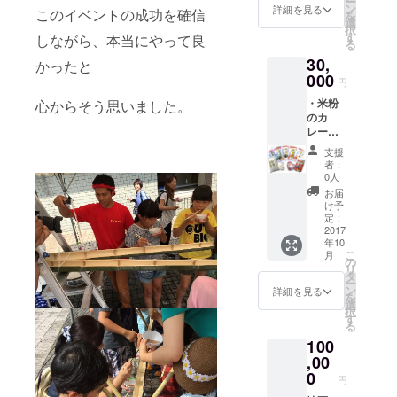
ー
４名ま
ン
詳細を見る
このイベントの成功を確信
を
で参加
選
択
できま
す
しながら、本当にやって良
る
す。 ※
30,
ちょっ
かったと
とした
000
円
体験か
・米粉
心からそう思いました。
ら本格
のカ
的な体
レー
験まで
粉 ２
要望に
支援
パック
合わせ
者：
孫作
ます。
0人
の有機
お届
栽培コ
け予
シヒカ
定：
リを原
2017
年10
料にし
こ
月
たカ
の
リ
レー粉
タ
ー
です。
ン
詳細を見る
を
保存
選
択
料、化
す
る
学調味
100
料は一
切使用
,00
してお
0
円
りませ