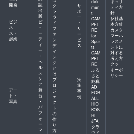
キュリ
rtain
開発
誌
ク
サ
ティ方
men
出
ラ
ポ
針
t
版
ウ
ー
反社基
CAM
ビジ
ビ
ド
ト
本方針
PFI
ネ
ュ
フ
サ
カスタ
RE
ス・
ー
ァ
ー
マーハ
for
起業
テ
ン
ビ
ラスメ
Spor
ィ
デ
ス
ントに
ts
ー
ィ
対する
CAM
・
ン
考え方
PFI
ヘ
グ
クッ
RE
ル
と
キーポ
ふる
ス
は
リシー
さと
ケ
プ
実
納税
ア
ロ
施
AD
アー
舞
ジ
事
FOR
ト・
台
ェ
例
ALL
写真
・
ク
HIO
パ
ト
KOS
フ
の
HI
ォ
作
JFA
ー
り
クラ
マ
方
ウド