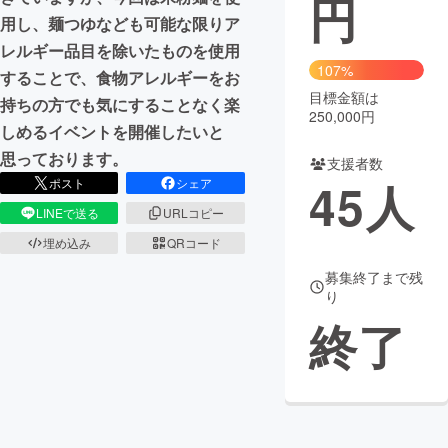
円
用し、麺つゆなども可能な限りア
まちづくり・地域活性化
レルギー品目を除いたものを使用
107%
することで、食物アレルギーをお
目標金額は
CAMPFIRE for Social Good
CAMPFIRE Creation
持ちの方でも気にすることなく楽
250,000円
CAMPFIREふるさと納税
machi-ya
コミュニティ
しめるイベントを開催したいと
思っております。
支援者数
45
人
ポスト
シェア
LINEで送る
URLコピー
埋め込み
QRコード
募集終了まで残
り
終了