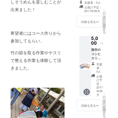
笑顔をもた
ます。
しそうめんを楽しむことが
支援者：0人
らしたい”と
お届け予定：
出来ました！
こ
2017年09月
いう想いで
の
リ
タ
活動してい
ー
ン
詳細を見る
ます。
を
選
択
す
る
希望者にはコース作りから
5,0
参加してもらい、
00
円
孫作の
竹の節を取る作業やヤスリ
コシヒ
カリで
で整える作業も体験して頂
作った
支援
米麺で
きました。
者：
す。 丸
0人
麺、平
お届
麺、ち
け予
ぢれ麺
定：
など各
2017
年09
種そろ
こ
月
えてい
の
リ
ます。
タ
ー
ン
詳細を見る
を
選
択
す
る