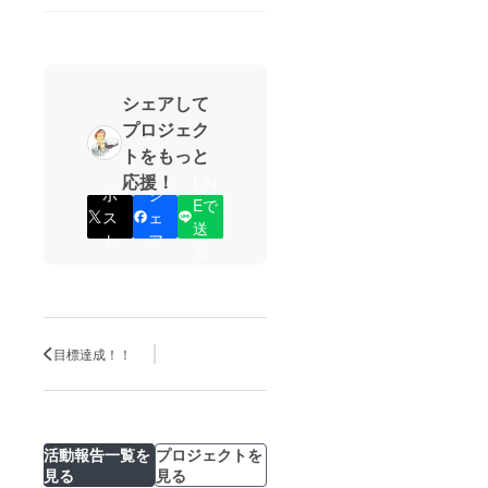
シェアして
プロジェク
トをもっと
応援！
LIN
ポ
シ
Eで
ス
ェ
送
ト
ア
る
目標達成！！
活動報告一覧を
プロジェクトを
見る
見る