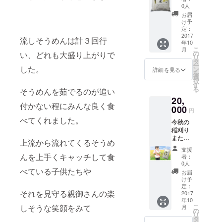
す。 科
ち帰り
0人
学的な
ＯＫ。
お届
資材は
け予
一切使
定：
用せず
2017
流しそうめんは計３回行
年10
に、有
こ
月
機質肥
の
い、どれも大盛り上がりで
リ
料をふ
タ
ー
んだん
した。
ン
詳細を見る
を
に使用
選
択
してお
す
る
そうめんを茹でるのが追い
りま
20,
す。 無
付かない程にみんな良く食
農薬で
000
円
すから
べてくれました。
今秋の
通常の
稲刈り
何倍も
または
の手間
上流から流れてくるそうめ
田植え
がか
支援
を体験
かって
んを上手くキャッチして食
者：
できま
おりま
0人
す。 日
べている子供たちや
す。 １
お届
程調整
０月ご
け予
できま
ろお届
定：
それを見守る親御さんの楽
す。１
2017
け。
年10
口で支
しそうな笑顔をみて
こ
月
援者と
の
リ
同伴者
タ