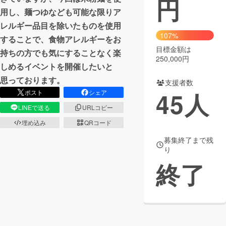
円
用し、麺つゆなども可能な限りア
まちづくり・地域活性化
レルギー品目を除いたものを使用
107%
することで、食物アレルギーをお
目標金額は
CAMPFIRE for Social Good
CAMPFIRE Creation
持ちの方でも気にすることなく楽
250,000円
CAMPFIREふるさと納税
machi-ya
コミュニティ
しめるイベントを開催したいと
思っております。
支援者数
45
人
ポスト
シェア
LINEで送る
URLコピー
埋め込み
QRコード
募集終了まで残
り
終了