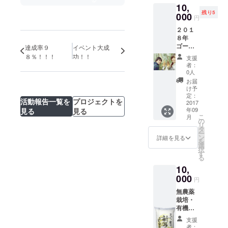
10,
残り5
000
円
２０１
８年
ゴール
達成率９
イベント大成
デン
８％！！！
功！！
支援
ウィー
者：
クあた
0人
りに実
お届
施。日
け予
程調整
定：
活動報告一覧を
プロジェクトを
できま
2017
年09
見る
見る
す。１
こ
月
口で支
の
リ
援者と
タ
ー
同伴者
ン
詳細を見る
を
３名ま
選
択
で参加
す
る
できま
10,
す。と
れたて
000
円
の筍は
無農薬
格別で
栽培・
す。８
有機肥
本まで
料のお
お土産
支援
米で
でお持
者：