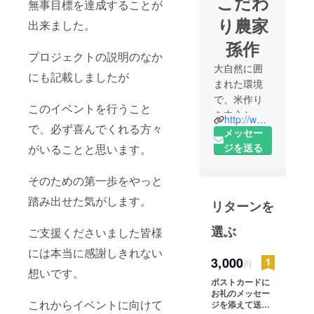
こだわ
無事目標を達成することが
り農家
出来ました。
孫作
プロジェクトの説明のなか
大自然に囲
にも記載しましたが
まれた環境
で、米作り
このイベントを行うこと
を中心とし
http://www.magosaku.com
で、必ず喜んでくれる方々
た農業を営
メッセー
んでおりま
ジを送る
がいることと思います。
す。
自分達が栽
そのための第一歩をやっと
培したお米
踏み出せた気がします。
リターンを
を原料にし
た加工品の
選ぶ
ご支援くださいました皆様
製造販売も
には本当に感謝しきれない
行っており
3,000
円
ます。
想いです。
ポストカードに
”美味しいお
お礼のメッセー
米で食卓に
これからイベントに向けて
ジを添えて送り