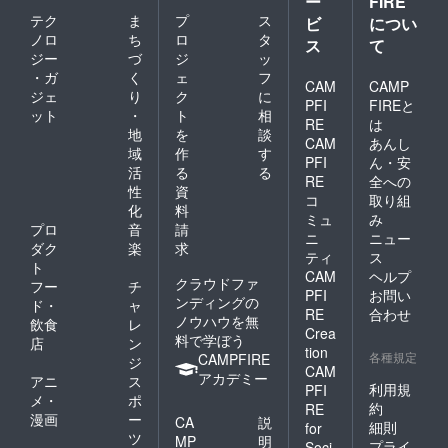
ー
FIRE
テク
ま
プ
ス
ビ
につい
ノロ
ち
ロ
タ
ス
て
ジー
づ
ジ
ッ
・ガ
く
ェ
フ
CAM
CAMP
ジェ
り
ク
に
PFI
FIREと
ット
・
ト
相
RE
は
地
を
談
CAM
あんし
域
作
す
PFI
ん・安
活
る
る
RE
全への
性
資
コ
取り組
化
料
ミュ
み
プロ
音
請
ニ
ニュー
ダク
楽
求
ティ
ス
ト
CAM
ヘルプ
クラウドファ
フー
チ
PFI
お問い
ンディングの
ド・
ャ
RE
合わせ
ノウハウを無
飲食
レ
Crea
料で学ぼう
店
ン
tion
各種規定
CAMPFIRE
ジ
CAM
アカデミー
アニ
ス
利用規
PFI
メ・
ポ
約
RE
漫画
ー
CA
説
細則
for
ツ
MP
明
プライ
Soci