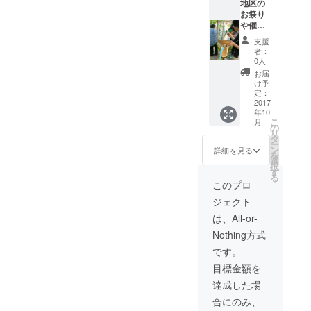
ん。
地区の
フレー
お祭り
クタイ
や催事
プなの
にお伺
支援
でアレ
いし
者：
ンジメ
て、流
0人
ニュー
しそう
お届
も簡
めんを
け予
単。
行いま
定：
子供で
す。 １
2017
年10
も食べ
００人
こ
月
られる
分の材
の
リ
甘口で
料、機
タ
ー
す。 ・
材備品
ン
詳細を見る
を
麺 １
一式を
選
択
０食
１パッ
す
る
孫作の
クと致
このプロ
コシヒ
しま
ジェクト
カリで
す。 可
作った
能な限
は、All-or-
米麺で
り支援
Nothing方式
す。 ・
者様の
パス
ご希望
です。
タ
に添え
目標金額を
ハート
るよう
形タイ
な内容
達成した場
プ フ
に致し
合にのみ、
ジッリ
ます。