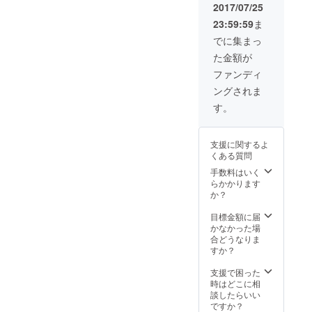
タイ
※１パッ
2017/07/25
プ 各
ク以上
23:59:59
ま
１パッ
の量に
ク 孫
なる場
でに集まっ
作の農
合や、
た金額が
薬不使
イベン
用コシ
ト開催
ファンディ
ヒカリ
地が遠
ングされま
を原料
方にな
にした
る場合
す。
もっち
は 別途
り、プ
費用が
ルンと
発生す
支援に関するよ
した新
る場合
くある質問
食感パ
が御座
スタで
いま
手数料はいく
す。 サ
す。予
らかかります
ラダや
めご了
か？
スープ
承くだ
にもお
さいま
目標金額に届
すすめ
せ。 イ
かなかった場
です。
ベント
合どうなりま
詳細、
すか？
日程は
後日打
支援で困った
合せさ
時はどこに相
せて頂
談したらいい
きま
ですか？