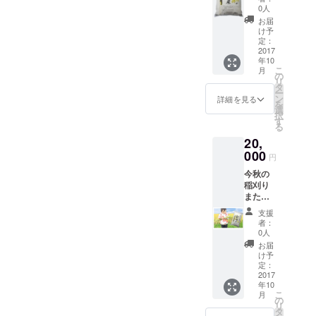
す。 科
ち帰り
0人
学的な
ＯＫ。
お届
資材は
け予
一切使
定：
用せず
2017
年10
に、有
こ
月
機質肥
の
リ
料をふ
タ
ー
んだん
ン
詳細を見る
を
に使用
選
択
してお
す
る
りま
20,
す。 無
農薬で
000
円
すから
今秋の
通常の
稲刈り
何倍も
または
の手間
田植え
がか
支援
を体験
かって
者：
できま
おりま
0人
す。 日
す。 １
お届
程調整
０月ご
け予
できま
ろお届
定：
す。１
2017
け。
年10
口で支
こ
月
援者と
の
リ
同伴者
タ