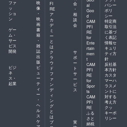
ファ
映
FI
会
バシー
al
ッ
像
RE
・
ポリ
Goo
ショ
・
ア
相
シー
d
ン
映
カ
談
特定商
CAM
画
デ
会
取引法
PFI
ゲー
書
ミ
に基づ
RE
ム・
籍
ー
く表記
for
サー
・
と
情報セ
Ente
ビス
雑
は
キュリ
rtain
開発
誌
ク
サ
ティ方
men
出
ラ
ポ
針
t
版
ウ
ー
反社基
CAM
ビジ
ビ
ド
ト
本方針
PFI
ネ
ュ
フ
サ
カスタ
RE
ス・
ー
ァ
ー
マーハ
for
起業
テ
ン
ビ
ラスメ
Spor
ィ
デ
ス
ントに
ts
ー
ィ
対する
CAM
・
ン
考え方
PFI
ヘ
グ
クッ
RE
ル
と
キーポ
ふる
ス
は
リシー
さと
ケ
プ
実
納税
ア