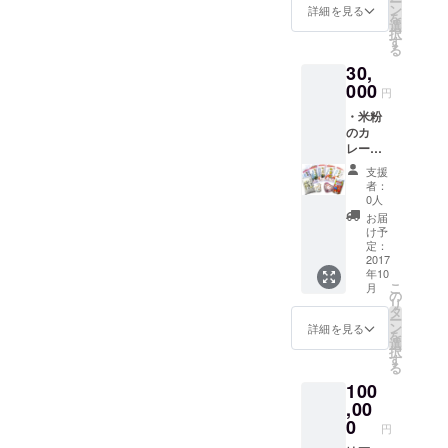
ー
４名ま
ン
詳細を見る
を
で参加
選
択
できま
す
る
す。 ※
30,
ちょっ
とした
000
円
体験か
・米粉
ら本格
のカ
的な体
レー
験まで
粉 ２
要望に
支援
パック
合わせ
者：
孫作
ます。
0人
の有機
お届
栽培コ
け予
シヒカ
定：
リを原
2017
年10
料にし
こ
月
たカ
の
リ
レー粉
タ
ー
です。
ン
詳細を見る
を
保存
選
択
料、化
す
る
学調味
100
料は一
切使用
,00
してお
0
円
りませ