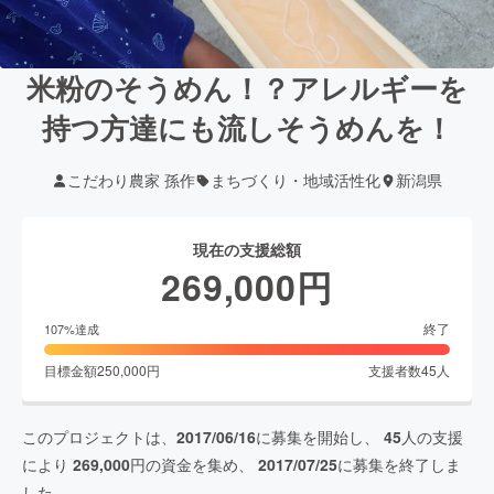
米粉のそうめん！？アレルギーを
持つ方達にも流しそうめんを！
こだわり農家 孫作
まちづくり・地域活性化
新潟県
現在の支援総額
269,000
円
終了
107
%達成
目標金額
250,000
円
支援者数
45
人
このプロジェクトは、
2017/06/16
に募集を開始し、
45
人の支援
により
269,000
円の資金を集め、
2017/07/25
に募集を終了しま
した