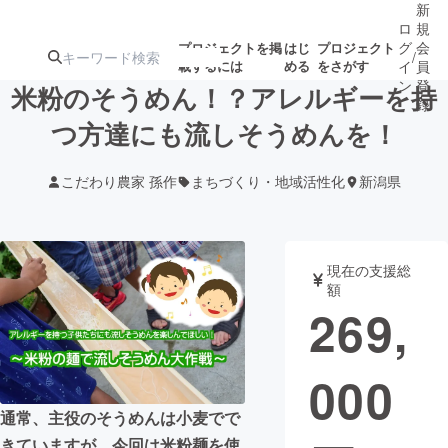
新
ロ
規
グ
会
プロジェクトを掲
はじ
プロジェクト
/
載するには
める
をさがす
イ
員
ン
登
米粉のそうめん！？アレルギーを持
録
つ方達にも流しそうめんを！
人気のプロ
注目のリ
注目の新着プロ
募集終了が近いプ
もうすぐ公開
こだわり農家 孫作
まちづくり・地域活性化
新潟県
ジェクト
ターン
ジェクト
ロジェクト
されます
アート・写真
音楽
現在の支援総
額
269,
テクノロジー・ガジェット
ゲーム・サ
000
映像・映画
書籍・雑誌
通常、主役のそうめんは小麦でで
ビジネス・起業
チャレンジ
きていますが、今回は米粉麺を使