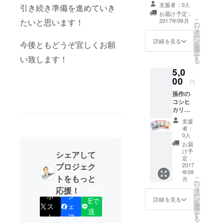
笑顔をもた
ます。
支援者：0人
引き続き準備を進めていき
らしたい”と
お届け予定：
こ
たいと思います！
2017年09月
いう想いで
の
リ
タ
活動してい
ー
ン
詳細を見る
今後ともどうぞ宜しくお願
ます。
を
選
択
す
い致します！
る
5,0
00
円
孫作の
コシヒ
カリで
作った
支援
米麺で
者：
す。 丸
0人
麺、平
お届
麺、ち
け予
シェアして
ぢれ麺
定：
プロジェク
など各
2017
年09
種そろ
トをもっと
こ
月
えてい
の
リ
応援！
ます。
LIN
タ
ー
ポ
シ
ン
詳細を見る
Eで
を
ス
ェ
選
択
送
す
ト
ア
る
る