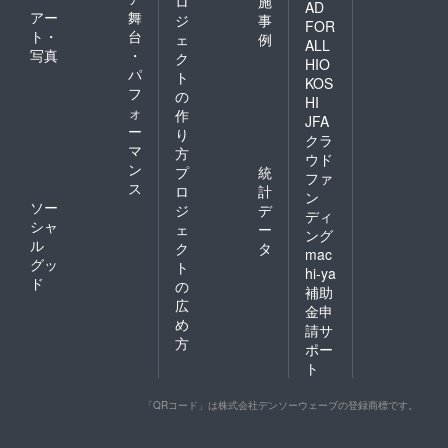
ロ
施
AD
アー
舞
ジ
事
FOR
ト・
台
ェ
例
ALL
写真
・
ク
HIO
パ
ト
KOS
フ
の
HI
ォ
作
JFA
ー
り
クラ
マ
方
ウド
ン
プ
統
ファ
ス
ロ
計
ン
ソー
ジ
デ
ディ
シャ
ェ
ー
ング
ル
ク
タ
mac
グッ
ト
hi-ya
ド
の
補助
広
金申
め
請サ
方
ポー
ト
「QRコード」は株式会社デンソーウェーブの登録商標です。