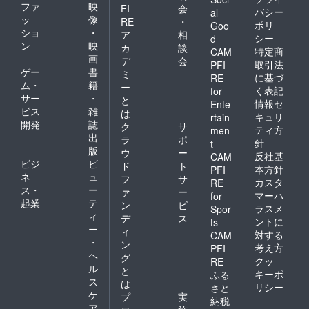
ファ
映
FI
会
バシー
al
ッ
像
RE
・
ポリ
Goo
ショ
・
ア
相
シー
d
ン
映
カ
談
特定商
CAM
画
デ
会
取引法
PFI
ゲー
書
ミ
に基づ
RE
ム・
籍
ー
く表記
for
サー
・
と
情報セ
Ente
ビス
雑
は
キュリ
rtain
開発
誌
ク
サ
ティ方
men
出
ラ
ポ
針
t
版
ウ
ー
反社基
CAM
ビジ
ビ
ド
ト
本方針
PFI
ネ
ュ
フ
サ
カスタ
RE
ス・
ー
ァ
ー
マーハ
for
起業
テ
ン
ビ
ラスメ
Spor
ィ
デ
ス
ントに
ts
ー
ィ
対する
CAM
・
ン
考え方
PFI
ヘ
グ
クッ
RE
ル
と
キーポ
ふる
ス
は
リシー
さと
ケ
プ
実
納税
ア