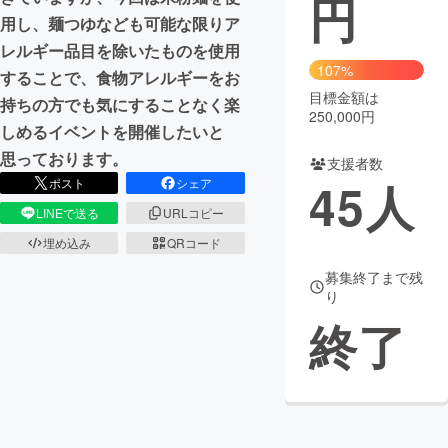
円
用し、麺つゆなども可能な限りア
まちづくり・地域活性化
レルギー品目を除いたものを使用
107%
することで、食物アレルギーをお
目標金額は
CAMPFIRE for Social Good
CAMPFIRE Creation
持ちの方でも気にすることなく楽
250,000円
CAMPFIREふるさと納税
machi-ya
コミュニティ
しめるイベントを開催したいと
思っております。
支援者数
45
人
ポスト
シェア
LINEで送る
URLコピー
埋め込み
QRコード
募集終了まで残
り
終了