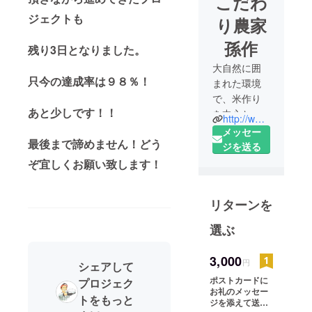
こだわ
ジェクトも
り農家
孫作
残り3日となりました。
大自然に囲
只今の達成率は９８％！
まれた環境
で、米作り
あと少しです！！
を中心とし
http://www.magosaku.com
た農業を営
メッセー
最後まで諦めません！どう
んでおりま
ジを送る
す。
ぞ宜しくお願い致します！
自分達が栽
培したお米
リターンを
を原料にし
た加工品の
選ぶ
製造販売も
行っており
3,000
円
シェアして
ます。
ポストカードに
プロジェク
”美味しいお
お礼のメッセー
米で食卓に
トをもっと
ジを添えて送り