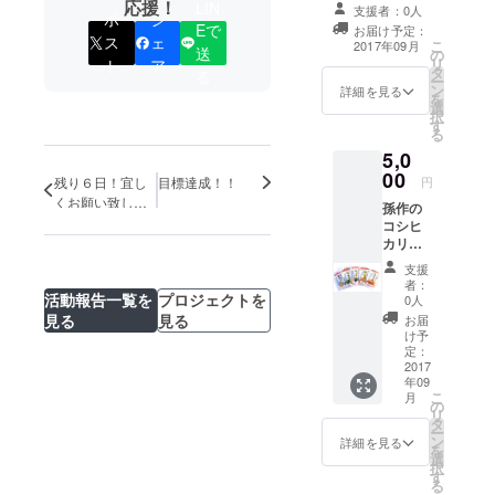
笑顔をもた
ます。
応援！
LIN
支援者：0人
ポ
シ
らしたい”と
Eで
お届け予定：
ス
ェ
こ
2017年09月
いう想いで
送
の
リ
ト
ア
タ
活動してい
る
ー
ン
詳細を見る
ます。
を
選
択
す
る
5,0
00
残り６日！宜し
目標達成！！
円
くお願い致しま
孫作の
す！
コシヒ
カリで
作った
支援
米麺で
者：
す。 丸
活動報告一覧を
プロジェクトを
0人
麺、平
見る
見る
お届
麺、ち
け予
ぢれ麺
定：
など各
2017
年09
種そろ
こ
月
えてい
の
リ
ます。
タ
ー
ン
詳細を見る
を
選
択
す
る