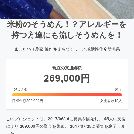
米粉のそうめん！？アレルギーを
持つ方達にも流しそうめんを！
こだわり農家 孫作
まちづくり・地域活性化
新潟県
現在の支援総額
269,000
円
終了
107
%達成
目標金額
250,000
円
支援者数
45
人
このプロジェクトは、
2017/06/16
に募集を開始し、
45
人の支援
により
269,000
円の資金を集め、
2017/07/25
に募集を終了しま
した