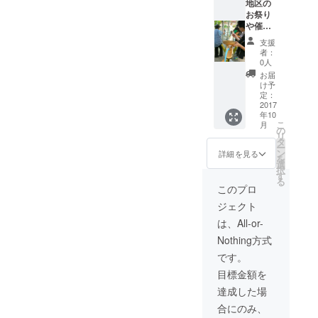
ん。
地区の
フレー
お祭り
クタイ
や催事
プなの
にお伺
支援
でアレ
いし
者：
ンジメ
て、流
0人
ニュー
しそう
お届
も簡
めんを
け予
単。
行いま
定：
子供で
す。 １
2017
年10
も食べ
００人
こ
月
られる
分の材
の
リ
甘口で
料、機
タ
ー
す。 ・
材備品
ン
詳細を見る
を
麺 １
一式を
選
択
０食
１パッ
す
る
孫作の
クと致
このプロ
コシヒ
しま
ジェクト
カリで
す。 可
作った
能な限
は、All-or-
米麺で
り支援
Nothing方式
す。 ・
者様の
パス
ご希望
です。
タ
に添え
目標金額を
ハート
るよう
形タイ
な内容
達成した場
プ フ
に致し
合にのみ、
ジッリ
ます。