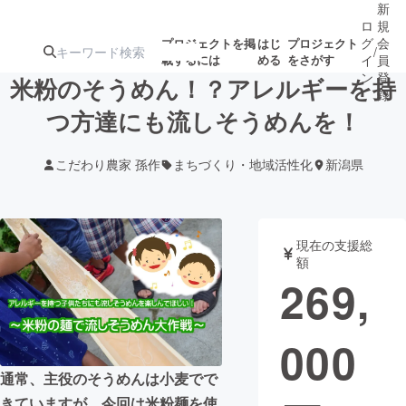
新
ロ
規
グ
会
プロジェクトを掲
はじ
プロジェクト
/
載するには
める
をさがす
イ
員
ン
登
米粉のそうめん！？アレルギーを持
録
つ方達にも流しそうめんを！
人気のプロ
注目のリ
注目の新着プロ
募集終了が近いプ
もうすぐ公開
こだわり農家 孫作
まちづくり・地域活性化
新潟県
ジェクト
ターン
ジェクト
ロジェクト
されます
アート・写真
音楽
現在の支援総
額
269,
テクノロジー・ガジェット
ゲーム・サ
000
映像・映画
書籍・雑誌
通常、主役のそうめんは小麦でで
ビジネス・起業
チャレンジ
きていますが、今回は米粉麺を使