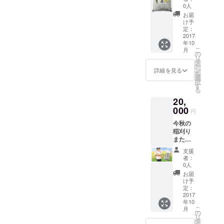
す。 科
ち帰り
0人
学的な
ＯＫ。
お届
資材は
け予
一切使
定：
用せず
2017
年10
に、有
こ
月
機質肥
の
リ
料をふ
タ
ー
んだん
ン
詳細を見る
を
に使用
選
択
してお
す
る
りま
20,
す。 無
農薬で
000
円
すから
今秋の
通常の
稲刈り
何倍も
または
の手間
田植え
がか
支援
を体験
かって
者：
できま
おりま
0人
す。 日
す。 １
お届
程調整
０月ご
け予
できま
ろお届
定：
す。１
2017
け。
年10
口で支
こ
月
援者と
の
リ
同伴者
タ