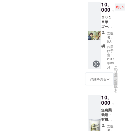
10,
残り5
000
円
２０１
８年
ゴール
デン
支援
ウィー
者：
クあた
0人
りに実
お届
施。日
け予
程調整
定：
できま
2017
年09
す。１
こ
月
口で支
の
リ
援者と
タ
ー
同伴者
ン
詳細を見る
を
３名ま
選
択
で参加
す
る
できま
10,
す。と
れたて
000
円
の筍は
無農薬
格別で
栽培・
す。８
有機肥
本まで
料のお
お土産
支援
米で
でお持
者：