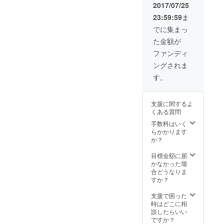
タイ
※１パッ
2017/07/25
プ 各
ク以上
23:59:59
ま
１パッ
の量に
ク 孫
なる場
でに集まっ
作の農
合や、
た金額が
薬不使
イベン
用コシ
ト開催
ファンディ
ヒカリ
地が遠
ングされま
を原料
方にな
にした
る場合
す。
もっち
は 別途
り、プ
費用が
ルンと
発生す
支援に関するよ
した新
る場合
くある質問
食感パ
が御座
スタで
いま
手数料はいく
す。 サ
す。予
らかかります
ラダや
めご了
か？
スープ
承くだ
にもお
さいま
目標金額に届
すすめ
せ。 イ
かなかった場
です。
ベント
合どうなりま
詳細、
すか？
日程は
後日打
支援で困った
合せさ
時はどこに相
せて頂
談したらいい
きま
ですか？