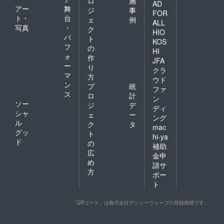
ロ
施
AD
アー
舞
ジ
事
FOR
ト・
台
ェ
例
ALL
写真
・
ク
HIO
パ
ト
KOS
フ
の
HI
ォ
作
JFA
ー
り
クラ
マ
方
ウド
ン
プ
統
ファ
ス
ロ
計
ン
ソー
ジ
デ
ディ
シャ
ェ
ー
ング
ル
ク
タ
mac
グッ
ト
hi-ya
ド
の
補助
広
金申
め
請サ
方
ポー
ト
「QRコード」は株式会社デンソーウェーブの登録商標です。