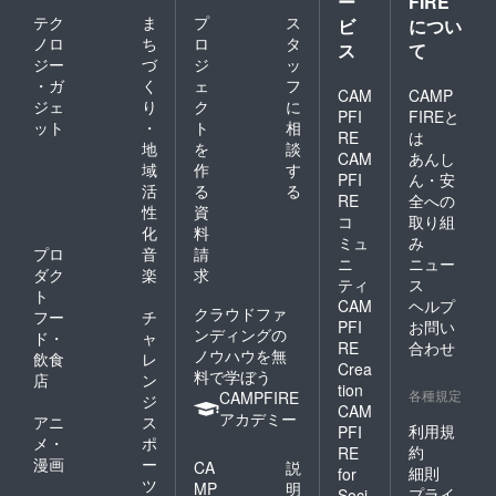
ー
FIRE
テク
ま
プ
ス
ビ
につい
ノロ
ち
ロ
タ
ス
て
ジー
づ
ジ
ッ
・ガ
く
ェ
フ
CAM
CAMP
ジェ
り
ク
に
PFI
FIREと
ット
・
ト
相
RE
は
地
を
談
CAM
あんし
域
作
す
PFI
ん・安
活
る
る
RE
全への
性
資
コ
取り組
化
料
ミュ
み
プロ
音
請
ニ
ニュー
ダク
楽
求
ティ
ス
ト
CAM
ヘルプ
クラウドファ
フー
チ
PFI
お問い
ンディングの
ド・
ャ
RE
合わせ
ノウハウを無
飲食
レ
Crea
料で学ぼう
店
ン
tion
各種規定
CAMPFIRE
ジ
CAM
アカデミー
アニ
ス
利用規
PFI
メ・
ポ
約
RE
漫画
ー
CA
説
細則
for
ツ
MP
明
プライ
Soci