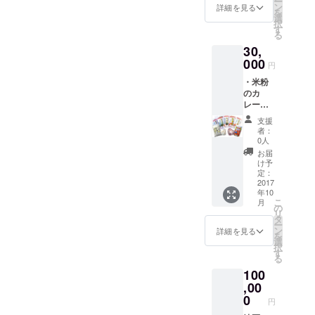
ー
４名ま
ン
詳細を見る
を
で参加
選
択
できま
す
る
す。 ※
30,
ちょっ
とした
000
円
体験か
・米粉
ら本格
のカ
的な体
レー
験まで
粉 ２
要望に
支援
パック
合わせ
者：
孫作
ます。
0人
の有機
お届
栽培コ
け予
シヒカ
定：
リを原
2017
年10
料にし
こ
月
たカ
の
リ
レー粉
タ
ー
です。
ン
詳細を見る
を
保存
選
択
料、化
す
る
学調味
100
料は一
切使用
,00
してお
0
円
りませ