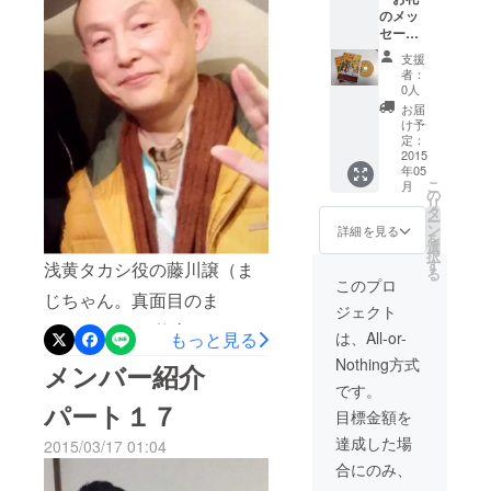
しさ、楽しさ、表現を学び
のメッ
楽しむ事 長年ダンス教師を
セージ
喜び、乗り越えた自分や仲
してまいりましたが 今は
・DVD
支援
間と分かち合える舞台にし
エンド
者：
ぼちぼちやってます。 と
ロール
0人
ていけたらと思っていま
へ支援
りあえずMKY株式会社で賃
お届
者とし
け予
す。 『素人だって舞台俳優
て名入
貸マンション店舗管理など
定：
れ ・パ
2015
として輝きたい！』その輝
もしております。 何かご用
年05
ンフ
こ
月
きの一員になれるよう 演技
レット
の
命があればよろしくお願い
リ
へ支援
タ
は、初めてですが、精一杯
ー
者とし
ン
詳細を見る
します。 ではでは 演劇頑
を
て名入
選
務めさせていただきますの
択
れ ・公
張ります。
す
浅黄タカシ役の藤川譲（ま
る
演の様
で、応援よろしくお願いし
このプロ
子を収
じちゃん。真面目のま
ジェクト
ます。
録した
じ。）です。 仕事は、メッ
DVD１
もっと見る
は、All-or-
枚 ・
トライフ生命保険株式会社
Nothing方式
キャラ
メンバー紹介
クター
でコンサルタントをさせて
です。
「ドー
パート１７
目標金額を
ゴん」
いただいております。 今回
スト
達成した場
2015/03/17 01:04
が2度目の舞台となります。
ラップ
合にのみ、
１個引
前回はシークレットサービ
換券