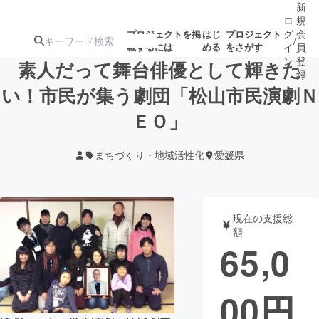
新
ロ
規
グ
会
プロジェクトを掲
はじ
プロジェクト
/
載するには
める
をさがす
イ
員
ン
登
素人だって舞台俳優として輝きた
録
い！市民が集う劇団「松山市民演劇Ｎ
ＥＯ」
人気のプロ
注目のリ
注目の新着プロ
募集終了が近いプ
もうすぐ公開
ジェクト
ターン
ジェクト
ロジェクト
されます
まちづくり・地域活性化
愛媛県
アート・写真
音楽
現在の支援総
テクノロジー・ガジェット
ゲーム・サ
額
65,0
映像・映画
書籍・雑誌
00
円
ビジネス・起業
チャレンジ