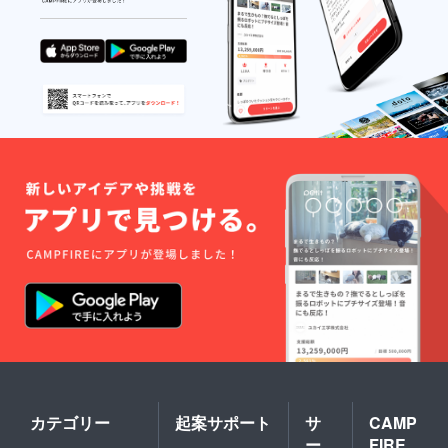
気を皆さんにお届けできる
よう、一生懸命がんばりた
いと思います。 応援、よろ
しくお願いします！！
カテゴリー
起案サポート
サ
CAMP
ー
FIRE