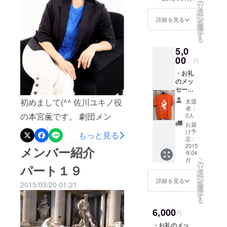
の
て名入れ ・キャ
リ
が、皆様よろしくお願いい
タ
ラクター「ドー
ー
ン
ゴん」ストラッ
詳細を見る
たします！
を
選
プ１個引換券
択
す
る
5,0
00
円
・お礼
のメッ
セージ
・DVD
初めまして(^^ 佐川ユキノ役
支援
エンド
者：
ロール
の本宮薫です。 劇団メン
0人
へ支援
お届
バーからは、るぅ～ちゃん
者とし
け予
もっと見る
て名入
定：
彡と呼ばれています。 仕事
れ ・パ
2015
メンバー紹介
年04
ンフ
は、キャリアプロデュース
こ
月
レット
の
パート１９
リ
へ支援
タ
研究所で代表者として、介
ー
者とし
ン
詳細を見る
2015/03/20 01:21
を
護現場における離職減少の
て名入
選
択
れ ・
す
る
ための支援事業、『ＮＯ！
ドーゴ
6,000
んＴ
円
離職』職員定着・成長プロ
シャツ
・お礼のメッ