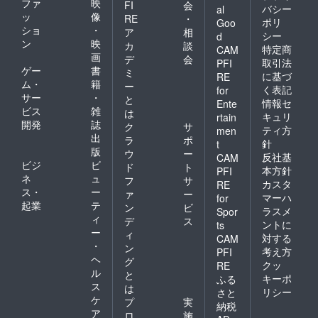
ファ
映
FI
会
バシー
al
ッ
像
RE
・
ポリ
Goo
ショ
・
ア
相
シー
d
ン
映
カ
談
特定商
CAM
画
デ
会
取引法
PFI
ゲー
書
ミ
に基づ
RE
ム・
籍
ー
く表記
for
サー
・
と
情報セ
Ente
ビス
雑
は
キュリ
rtain
開発
誌
ク
サ
ティ方
men
出
ラ
ポ
針
t
版
ウ
ー
反社基
CAM
ビジ
ビ
ド
ト
本方針
PFI
ネ
ュ
フ
サ
カスタ
RE
ス・
ー
ァ
ー
マーハ
for
起業
テ
ン
ビ
ラスメ
Spor
ィ
デ
ス
ントに
ts
ー
ィ
対する
CAM
・
ン
考え方
PFI
ヘ
グ
クッ
RE
ル
と
キーポ
ふる
ス
は
リシー
さと
ケ
プ
実
納税
ア
ロ
施