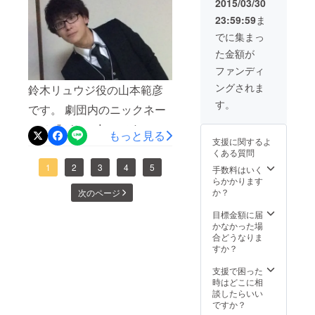
2015/03/30
ス役のクールな役でした
23:59:59
ま
が、今回は人情味溢れる
でに集まっ
酔っぱらい役。 …お酒は強
た金額が
ファンディ
いので、酔った姿を日々研
ングされま
鈴木リュウジ役の山本範彦
究しております。 ライブで
す。
です。 劇団内のニックネー
歌ったり、オペラの舞台に
ムは『がじゅ丸』です。
立ったり、第九の演奏会に
もっと見る
支援に関するよ
コットンを中心とした衛生
参加したり、カラオケ会を
くある質問
用品や衛生材料を製造販売
1
2
3
4
5
手数料はいく
したり、カラオケ大会に出
らかかります
している会社で経理を担当
場。…やりたいことにチャ
か？
次のページ
しています。 日々日々、数
レンジしています。 色々な
目標金額に届
字と帳簿とのにらめっこで
かなかった場
出会いの中で、いい仲間と
合どうなりま
す（笑） 普段は『劇団オー
すか？
出会い、ひとつの物語を作
ガンス』という内子町の地
り上げてゆく。 そして、舞
支援で困った
時はどこに相
元素人劇団で演劇の好きな
台を観にきていただいた皆
談したらいい
仲間たちとお芝居をやって
ですか？
様と感動を共にできますよ