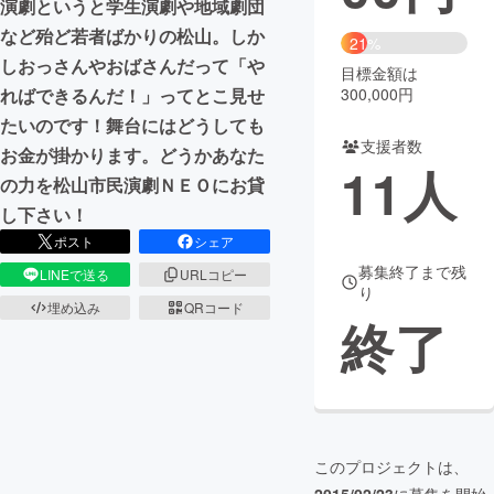
演劇というと学生演劇や地域劇団
など殆ど若者ばかりの松山。しか
まちづくり・地域活性化
21%
しおっさんやおばさんだって「や
目標金額は
ればできるんだ！」ってとこ見せ
300,000円
CAMPFIRE for Social Good
CAMPFIRE Creation
たいのです！舞台にはどうしても
CAMPFIREふるさと納税
machi-ya
コミュニティ
支援者数
お金が掛かります。どうかあなた
11
人
の力を松山市民演劇ＮＥＯにお貸
し下さい！
ポスト
シェア
募集終了まで残
LINEで送る
URLコピー
り
埋め込み
QRコード
終了
このプロジェクトは、