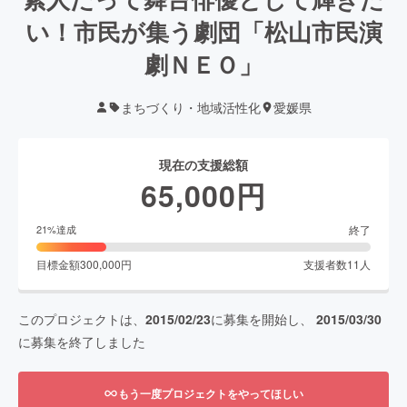
い！市民が集う劇団「松山市民演
劇ＮＥＯ」
まちづくり・地域活性化
愛媛県
現在の支援総額
65,000
円
終了
21
%達成
目標金額
300,000
円
支援者数
11
人
このプロジェクトは、
2015/02/23
に募集を開始し、
2015/03/30
に募集を終了しました
もう一度プロジェクトをやってほしい