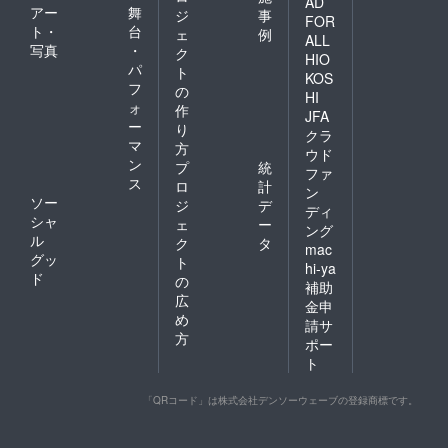
AD
アー
舞
ジ
事
FOR
ト・
台
ェ
例
ALL
写真
・
ク
HIO
パ
ト
KOS
フ
の
HI
ォ
作
JFA
ー
り
クラ
マ
方
ウド
ン
プ
統
ファ
ス
ロ
計
ン
ソー
ジ
デ
ディ
シャ
ェ
ー
ング
ル
ク
タ
mac
グッ
ト
hi-ya
ド
の
補助
広
金申
め
請サ
方
ポー
ト
「QRコード」は株式会社デンソーウェーブの登録商標です。