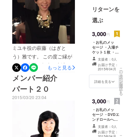
リターンを
選ぶ
3,000
円
・お礼のメッ
ミユキ役の萩藤（はぎと
セージ ・入場チ
ケット１枚 ・
う）雅です。 この度ご縁が
DVDエンドロー
支援者：0人
ルへ支援者とし
あり、今回の舞台に出演さ
お届け予定：
もっと見る
て名入れ ・パン
こ
2015年04月
の
フレットへ支援
せていただくことになりま
リ
メンバー紹介
タ
者として名入れ
ー
ン
した。 このような機会は初
詳細を見る
を
選
パート２０
択
めてで、少し戸惑っている
す
る
2015/03/20 23:04
部分やわからないことが多
3,000
円
く、ご迷惑をおかけするこ
・お礼のメッ
セージ ・DVDエ
とがあるかもしれませんが
ンドロールへ支
よろしくお願いいたしま
援者として名入
支援者：0人
れ ・パンフレッ
お届け予定：
す！！！ 少し人見知りです
トへ支援者とし
こ
2015年04月