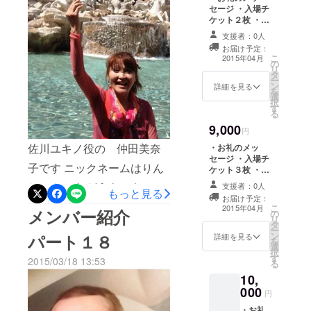
（色、
グラムを四国初！開発発信
セージ ・入場チ
サイズ
ケット２枚 ・
しております。 介護施設の
は備考
DVDエンドロー
欄にご
支援者：0人
環境改善や人材定着へ向け
ルへ支援者とし
記入く
お届け予定：
て名入れ ・パン
ださ
こ
2015年04月
てのプログラムにより、愛
の
フレットへ支援
い）１
リ
タ
者として名入れ
枚引換
ー
する故郷愛媛が高齢者や、
ン
詳細を見る
券 ・
を
選
その家族にとって安心・尊
キャラ
択
す
クター
る
厳できる介護環境になるた
「ドー
9,000
円
ゴん」
めに、魅力溢れる職場づく
スト
佐川ユキノ役の 仲田美奈
・お礼のメッ
ラップ
りを通し、輝く人材の定着
セージ ・入場チ
子です ニックネームはりん
１個引
ケット３枚 ・
を介護施設にて実践してい
換券
DVDエンドロー
ちゃんです どうもユキノは
支援者：0人
もっと見る
ルへ支援者とし
ます。 今回の演劇は、出演
お届け予定：
て名入れ ・パン
はまり役のようです。ちょ
こ
2015年04月
メンバー紹介
の
フレットへ支援
場面が少なめですが、ユキ
リ
こっとの出番ですがインパ
タ
者として名入れ
ー
ン
ノのキャラクターがのこる
パート１８
詳細を見る
を
クトのある役柄です 乞うご
選
択
濃い演技がしたいと思って
す
2015/03/18 13:53
期待〜演劇は初めての経験
る
おります。 演劇の経験は全
10,
ですが楽しませていただい
000
円
くありませんが、演じる難
てます。 私の仕事は人生を
・お礼