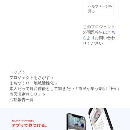
いますが、今回ご縁があっ
うに。…精一杯、稽古に打
ヘルプページを
見る
てコ・シラカワユウサクの
ち込んでゆきます。 応援よ
お芝居に参加させて頂くこ
ろしくお願いいたします。
このプロジェクト
ととなりました。 葬儀社の
の問題報告は
こち
新米社員「鈴木リュウジ」
ら
よりお問い合わ
せください
はハチャメチャで線のずれ
たキャラクターですが、ど
こか憎めない男です。 そん
なリュウジのはじけた魅力
トップ
>
をうまく引き出せる演技が
プロジェクトをさがす
>
まちづくり・地域活性化
>
できればいいなと思ってい
素人だって舞台俳優として輝きたい！市民が集う劇団「松山
ます。 このお芝居にはたく
市民演劇ＮＥＯ」
>
活動報告一覧
さんの個性的な人物が登場
しますが、いつも練習で感
じている団員みんなの熱意
や和気あいあいとした雰囲