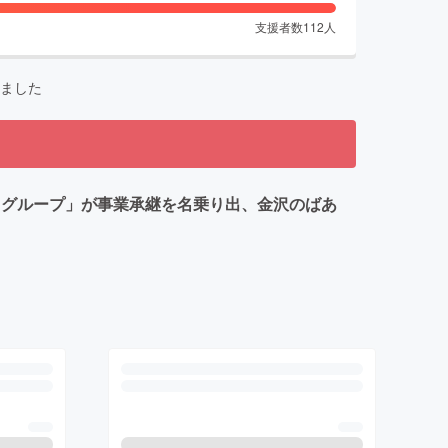
支援者数
112
人
ました
Dグループ」が事業承継を名乗り出、金沢のばあ