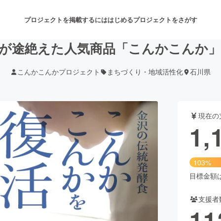
プロジェクトを掲載するには
はじめる
プロジェクトをさがす
が途絶えた人気商品「こんかこんか
こんかこんかプロジェクト
まちづくり・地域活性化
石川県
注目のリターン
注目の新着プロジェクト
募集終了が近いプロジェクト
も
現在の
音楽
舞台・パフォーマンス
1,
ゲーム・サービス開発
フード・飲食店
103%
書籍・雑誌出版
アニメ・漫画
目標金額は1
支援者
チャレンジ
ビューティー・ヘルスケ
11