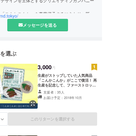
とデザインを主体とするクリエイティブカンパニー
の「こんかこんか」を事業継承するにあたり、既存
amd.tokyo/
りながらの商品ラインナップの拡大や新たなファン
メッセージを送る
ため、前・池田商店の斎藤さんと本プロジェクトを
ました。
を選ぶ
3,000
円
生産がストップしていた人気商品
「こんかこんか」がここで復活！ 再
生産を記念して、ファーストロット
ナンバーを刻印した特別なパッケー
支援者：35人
ジに入れてお送りします。 御礼のお
お届け予定：2018年10月
手紙と「こんかこんか」の魅力を伝
えるタブロイド（出資者名記載、鯖
の豆知識やおすすめレシピなどを紹
介）を同梱。
このリターンを選択する
る