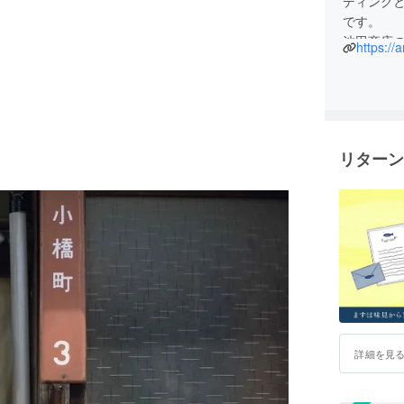
ディング
です。
池田商店
https://
の味を守
層獲得の
立ち上げ
リターン
詳細を見