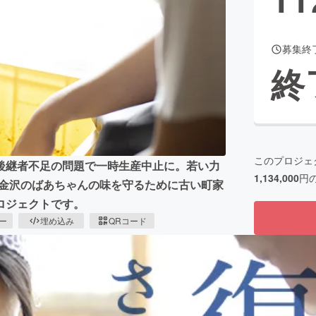
募集終
CAMPFIRE for Social Good
CAMPFIRE Creation
終
CAMPFIREふるさと納税
machi-ya
コミュニティ
このプロジェ
後継者不足の問題で一時生産中止に。若い力
1,134,000
円
、金沢のばあちゃんの味を守るために古い町家
ロジェクトです。
ピー
埋め込み
QRコード