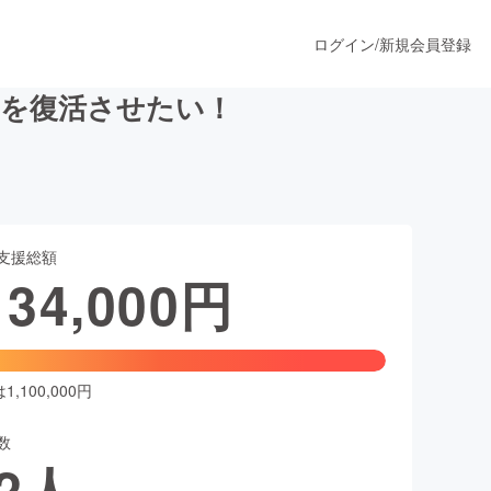
ログイン
/
新規会員登録
」を復活させたい！
うすぐ公開されます
支援総額
プロダクト
134,000
円
ファッション
スポーツ
,100,000円
数
ア
ソーシャルグッド
2
人