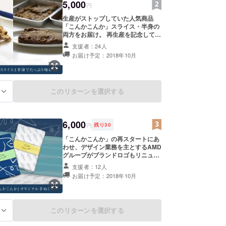
5,000
円
生産がストップしていた人気商品
「こんかこんか」スライス・半身の
両方をお届け。 再生産を記念して、
ファーストロットナンバーを刻印し
支援者：24人
た特別なパッケージに入れてお送り
お届け予定：2018年10月
します。 御礼のお手紙と「こんかこ
んか」の魅力を伝えるタブロイド
（出資者名記載、鯖の豆知識やおす
すめレシピなどを紹介）を同梱。
このリターンを選択する
る
6,000
円
残り
30
「こんかこんか」の再スタートにあ
わせ、デザイン業務を主とするAMD
グループがブランドロゴもリニュー
アル。 新ロゴをあしらったオリジナ
支援者：12人
ル手ぬぐいを、心を込めて手づくり
お届け予定：2018年10月
で制作します！ こんかこんか（スラ
イス）商品御礼のお手紙と「こんか
こんか」の魅力を伝えるタブロイド
（出資者名記載、鯖の豆知識やおす
このリターンを選択する
る
すめレシピなどを紹介）を同梱。