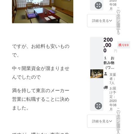
ただい
ス感染予防のた
ため
年08
た方に
め 随時できる
随時で
こ
月
限り、
の
対策をご報告さ
きる対
リ
店舗が
タ
せて頂き、内容
策をご
ー
存続す
ン
を調整致しま
報告さ
詳細を見る
を
る限り
選
す。
せて頂
択
持ち込
す
き、内
る
み料
容を調
200
カット
整致し
とさせ
,00
ます。
ですが、お給料も安いもの
残り23
て頂き
0
※５坪と
円
ます。
で、
小さい
また、
１ お
おみせ
ワイン
飲み物
なので
に合う
（ワイ
中々開業資金が溜まりませ
スタン
お食事
ンシャ
ディン
支援
んでしたので
を都度
ンパン
グに仕
者：
１品お
除く）
様変更
7人
出し致
永年飲
する可
お届
満を持して東京のメーカー
しま
み放
能性が
け予
す。 お
題！
定：
ありま
営業に転職することに決め
好みの
２ お
2020
す。
年08
ワイン
通し代
ました。
こ
月
やシャ
永年
の
リ
ンパン
カット
タ
ー
がある
お仕事
ン
詳細を見る
を
方は是
帰りや
選
択
非ご活
息抜き
す
る