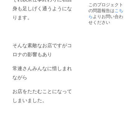
しま
このプロジェクト
す。 ※
身も足しげく通うようにな
の問題報告は
こち
鬼瓦の
横にお
ら
よりお問い合わ
ります。
名前を
せください
記載さ
せて頂
いても
良い場
そんな素敵なお店ですがコ
合は支
援時、
ロナの影響もあり
必ず備
考欄に
ご希望
常連さんみんなに惜しまれ
のお名
前をご
ながら
記入く
ださ
い。
お店をたたむことになって
しまいました。