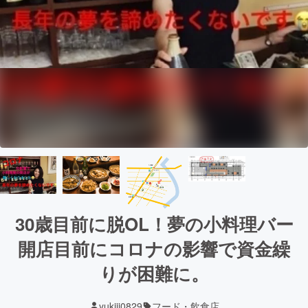
30歳目前に脱OL！夢の小料理バー
開店目前にコロナの影響で資金繰
りが困難に。
yukiii0829
フード・飲食店