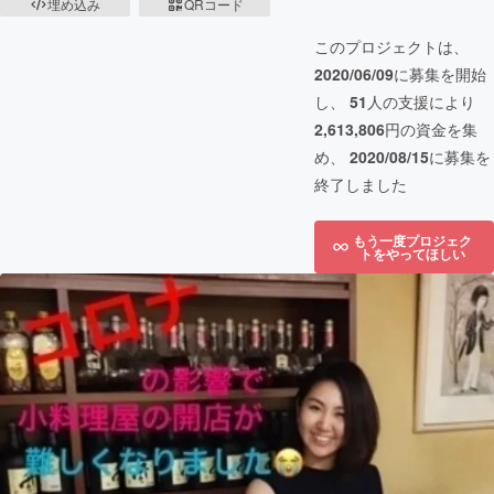
埋め込み
QRコード
このプロジェクトは、
2020/06/09
に募集を開始
し、
51
人の支援により
2,613,806
円の資金を集
め、
2020/08/15
に募集を
終了しました
もう一度プロジェク
トをやってほしい