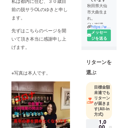
私は都内に住む、３０歳目
秋田県大仙
前の脱サラOLのゆきと申し
市大曲生ま
ます。
れ。
父が料理人
https://www.instagram.com/sushicake_onigasima/
先ずはこちらのページを開
で幼いころ
メッセー
から料理に
ジを送る
いて頂き本当に感謝申し上
興味をも
げます。
ち、飲食店
開業を夢に
リターンを
みる。
選ぶ
※写真は本人です。
高校卒業
後、箱根の
目標金額
旅館勤務。
未達でも
開店資金を
リターン
募るため都
が届きま
内で営業職
す
(All-in
を始めるが
方式)
３０歳まで
1,0
に飲食店開
00
円