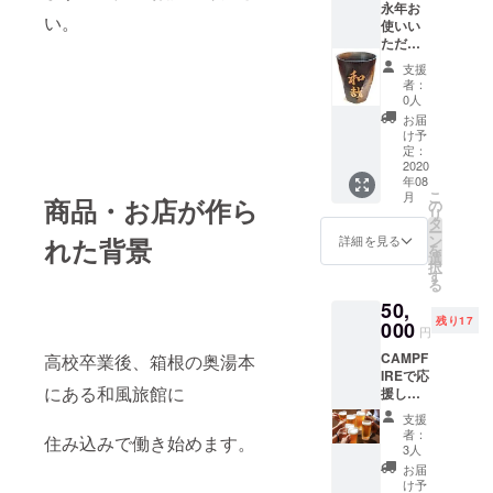
永年お
いてか
い。
使いい
らのお
ただけ
楽し
る名前
み！ 秋
支援
入り専
田の夏
者：
用グラ
を是非
0人
スを作
ご堪能
お届
成し提
下さ
け予
供させ
い。 ８
定：
て頂き
2020
月後半
年08
ます。
もしく
こ
月
ご来店
商品・お店が作ら
は９月
の
リ
頂きご
頭の発
タ
ー
使用が
送にな
ン
れた背景
詳細を見る
を
難しい
る予定
選
択
場合は
です。
す
る
ご自宅
※必ず住
50,
まで発
所の記
残り17
送にて
000
載をお
円
ご対応
願い致
CAMPF
高校卒業後、箱根の奥湯本
させて
しま
IREで応
頂きま
す。
にある和風旅館に
援して
す。
下さっ
オープ
支援
た方限
ン後、
者：
住み込みで働き始めます。
定で 貸
８月の
3人
し切り
後半に
お届
パー
なる予
け予