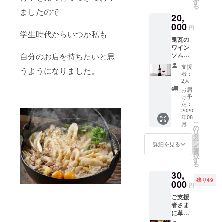
におい
す
る
しいで
ましたので
20,
す！ 併
せてお
000
円
礼のお
学生時代からいつか私も
鬼瓦の
手紙を
ワイン
送付さ
ソムリ
自分のお店を持ちたいと思
せてい
エによ
ただき
支援
うようになりました。
る厳選
ます。
者：
したワ
発送は
2人
インを
８月後
お届
１本厳
半を予
け予
選し お
定して
定：
食事に
2020
おりま
年08
ご提供
す。
こ
月
させて
の
リ
頂きま
タ
ー
す。
ン
詳細を見る
を
尚、ア
選
択
ルコー
す
る
ルの配
30,
送はで
残り49
きかね
000
円
る為、
ご支援
お店に
者さま
来てい
に革製
ただけ
の素敵
る方の