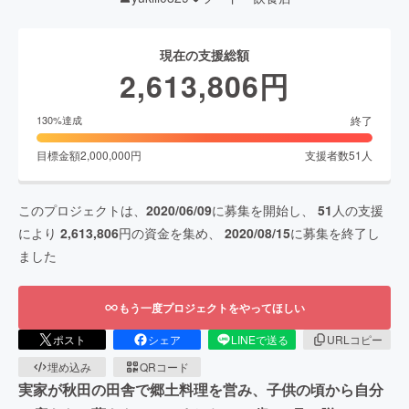
現在の支援総額
2,613,806
円
終了
130
%達成
目標金額
2,000,000
円
支援者数
51
人
このプロジェクトは、
2020/06/09
に募集を開始し、
51
人の支援
により
2,613,806
円の資金を集め、
2020/08/15
に募集を終了し
ました
もう一度プロジェクトをやってほしい
ポスト
シェア
LINEで送る
URLコピー
埋め込み
QRコード
実家が秋田の田舎で郷土料理を営み、子供の頃から自分