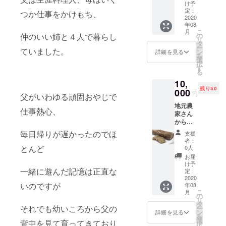
２０２２年
成し提
け予
供させ
定：
初夏に東京
つか仕事をかけもち、
て頂き
2020
初の寿司
年08
ます。
こ
月
ご来店
cake専門店
の
仲のいい姉と４人で暮らし
リ
頂きお
タ
を開業予
ー
店での
ていました。
ン
詳細を見る
を
使用が
選
択
難しい
す
る
場合は
10,
発送に
残り50
てご対
000
円
父がいわゆる頑固おやじで
応致し
地元農
ます。
仕事熱心、
家さん
オープ
から直
ン後、
接仕入
８月の
毎日帰りが遅かったのでほ
支援
れたい
後半に
者：
ぶり
なる予
とんど
0人
がっこ
定で
お届
を１本
す。 ※
け予
お送り
一緒に遊んだ記憶は正直な
写真は
定：
いたし
2020
イメー
いのですが
年08
ます！
ジです
こ
月
本場の
の
リ
いぶり
タ
それでも幼いころから父の
ー
がっこ
ン
詳細を見る
を
は本当
選
背中を見て育ってきており
択