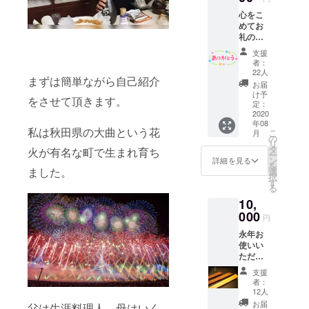
業するとい
心をこ
う夢を捨て
めてお
礼のご
きれずクラ
連絡
ウドファン
支援
（お手
者：
ディングで
紙）を
22人
まずは簡単ながら自己紹介
させて
資金集めを
お届
頂きま
け予
行い、２０
をさせて頂きます。
す。大
定：
２０年都内
感謝。
2020
年08
お手紙
に秋田の小
私は秋田県の大曲という花
こ
月
の発送
の
リ
料理バーを
はオー
タ
火が有名な町で生まれ育ち
ー
プン
開業。
ン
詳細を見る
を
後、８
ました。
選
択
月の後
す
る
コロナ渦に
半にな
10,
る予定
よる外食産
です。
000
円
業への影響
永年お
からテイク
使いい
アウト専門
ただけ
店への事業
る名前
支援
入り専
展開を決
者：
用のお
12人
意。
箸を作
お届
父は生涯料理人、母はいく