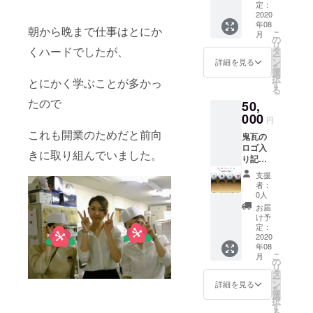
ティを
定で
定：
２日に
2020
す。 ※
年08
わけて
写真は
朝から晩まで仕事はとにか
こ
月
行いま
イメー
の
リ
す。 ご
ジです
くハードでしたが、
タ
ー
支援い
ン
詳細を見る
を
ただい
選
択
とにかく学ぶことが多かっ
た方皆
す
る
様と一
たので
50,
緒に
オープ
000
円
ン記念
これも開業のためだと前向
鬼瓦の
の乾杯
ロゴ入
をさせ
きに取り組んでいました。
り記念
て頂け
ゴルフ
れば嬉
支援
ボール
しいで
者：
をお送
す！ 飲
0人
り致し
み物・
お届
ます！
食べ物
け予
１ダー
はこち
定：
ス１２
2020
らです
年08
個入
べてご
こ
月
り、
用意し
の
リ
メー
ます。
タ
ー
カーは
８月後
ン
詳細を見る
を
タイト
半と９
選
択
リフト
月上旬
す
る