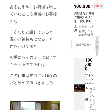
の予定
の土曜
です。
100,000
１８：
あるお部屋にお料理を出し
円
残り28
お届け
００～
は８月
お好きな日時を
２２：
ていたところ担当のお客様
後半を
ご指定いただ
００程
から
予定し
き、貸し切り営
度を予
ており
業させていただ
定して
支援者：2人
ます。
きます。 誕生日
おりま
お届け予定：
「あなたと話していると、
必ずお
会、２次会、送
す。 貸
こ
2020年08月
届け先
の
迎会などにご利
し切り
リ
温かい気持ちになる」と、
を記入
タ
用ください。 お
パー
ー
頂くよ
ン
料理のご用意と
ティの
詳細を見る
声をかけて頂き
を
うにお
選
シャンパンワイ
詳細は
択
願い致
す
ン以外のお飲み
メール
る
しま
物は飲み放題と
にて
相手にもそのように感じて
100
す。 ※
させて頂きま
追って
,00
写真は
もらえるのであれば
す。 ※５坪程度
ご連絡
イメー
0
の小さなお店で
いたし
円
ジで
すのでスタン
ます。
この仕事は本当に天職なの
ワイン
す。
ディングでMAX
※貸し切
シャン
１０～１３名程
り営業
だと改めて気づきました。
パン通
度 内装が完成
ご希望
常持ち
しましたらメー
の際に
支援
込み料
ルにて写真を送
は新型
者：
2000円
付致します。 ※
コロナ
0人
のとこ
貸し切り営業ご
ウイル
お届
ろ、 ご
希望の際には新
ス感染
け予
支援い
定：
型コロナウイル
予防の
2020