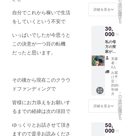
リ
す。 開
い致し
タ
ー
店記念
ます。
ン
詳細を見る
を
自分でこれから稼いで生活
を華や
お届け
選
択
かに
予定日
す
をしていくという不安で
る
彩って
は８月
30,
頂けれ
の後半
ば嬉し
000
を予定
いっぱいでしたが今思うと
円
いで
してお
私の母
す。 ま
りま
この決意が一つ目の転機
方の実
た、８
す。
家があ
だったと思います。
月後半
る秋田
感謝の
支援
県能代
意を込
者：
で採れ
めてお
0人
た 新鮮
礼のお
お届
なお野
手紙も
け予
その後から現在このクラウ
菜の詰
そえさ
定：
め合わ
2020
せて頂
ドファンディングで
年08
せセッ
きます
こ
月
トをお
ので ご
の
リ
送り致
住所の
タ
皆様にお力添えをお願いす
ー
しま
記載を
ン
詳細を見る
を
す。 合
お願い
るまでの経緯は次の項目で
選
択
計約３
申し上
す
る
ｋｇ、
げま
50,
ゆっくりとお話させて頂き
詰め合
す。
わせ内
000
円
ますので是非お読みくださ
容は届