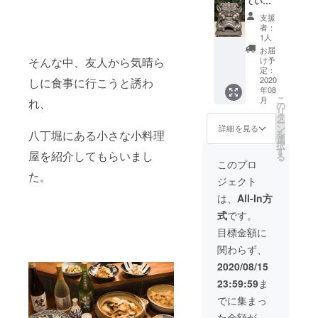
ないよ
ている
うに カ
「鬼
支援
ウン
瓦」を
者：
ターの
店内も
1人
目の付
しくは
お届
くとこ
店外に
け予
そんな中、友人から気晴ら
ろへ飾
飾る予
定：
らせて
定なの
2020
しに食事に行こうと誘わ
年08
頂きま
ですが
こ
月
れ、
す。 ま
ご支援
の
リ
た、名
金をこ
タ
ー
前入り
の鬼瓦
ン
詳細を見る
を
八丁堀にある小さな小料理
のお箸
の費用
選
択
とお礼
に充
す
屋を紹介してもらいまし
る
のお手
て、限
このプロ
紙も添
定一名
た。
ジェクト
えさせ
様に限
て頂き
り鬼瓦
は、
All-In方
ます。
の隣に
式
です。
店舗に
ご支援
いらっ
者さま
目標金額に
しゃる
として
関わらず、
ことが
お名前
難しい
を入れ
2020/08/15
場合は
させて
23:59:59
ま
発送の
頂きま
ご対応
す。 店
でに集まっ
とさせ
舗デザ
た金額が