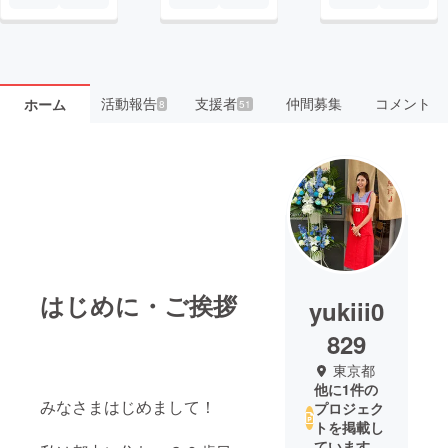
活動報告
支援者
仲間募集
コメント
ホーム
8
51
はじめに・ご挨拶
yukiii0
829
東京都
他に1件の
みなさまはじめまして！
プロジェク
トを掲載し
ています