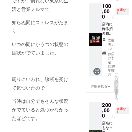
ですが、慣れない東京の生
用下さ
の日に
100
い！ ご
鬼瓦で
活と営業ノルマで
利用頂
気兼ね
,00
在庫な
し
く際は
なくお
0
円
お席の
食事と
知らぬ間にストレスがたま
ご用意
お酒は
店内に
をする
いかが
飾る招
り
為に ご
でしょ
き猫の
予約の
うか。
隣にお
支援
お電話
私本人
名前を
いつの間にかうつの状態の
者：
をして
がご対
入れさ
1人
症状がでていました。
いただ
応させ
せて頂
お届
くよう
て頂き
きま
け予
にお願
ます。
す。 招
定：
い致し
き猫は
2020
年08
ます。
福を呼
こ
月
（開店
び込む
の
周りにいわれ、診断を受け
リ
いたし
意味合
タ
ー
ました
いがあ
ン
詳細を見る
て気づいたので
を
らメー
ります
選
択
ルにて
が プロ
す
る
ご案内
ジェク
当時は自分でもそんな状況
200
いたし
トにご
ます）
協力い
がでていると気づかなかっ
,00
在庫な
し
ただい
0
円
たほどです。
た方へ
の感謝
店名に
を忘れ
もなっ