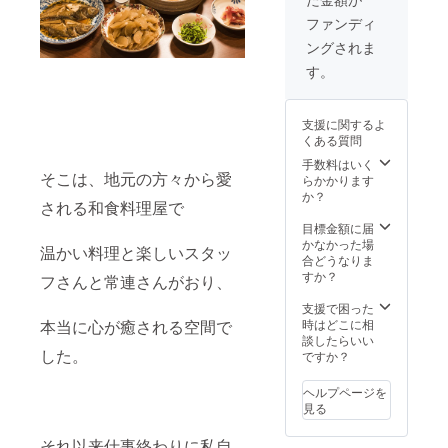
て頂き
インに
ます。
よって
ファンディ
※支援
は入口
ングされま
時、必
に飾ら
ず備考
せて頂
す。
欄にご
くこと
希望の
があり
お名前
ますの
支援に関するよ
をご記
で ご了
くある質問
入くだ
承下さ
さい。
い。 ま
手数料はいく
そこは、地元の方々から愛
た、名
らかかります
前入り
か？
される和食料理屋で
のお箸
とお礼
目標金額に届
のお手
かなかった場
温かい料理と楽しいスタッ
紙も添
合どうなりま
えさせ
すか？
フさんと常連さんがおり、
て頂き
ます。
支援で困った
いらっ
本当に心が癒される空間で
時はどこに相
しゃる
談したらいい
した。
ことが
ですか？
難しけ
ればご
ヘルプページを
住所ま
見る
でお届
けいた
それ以来仕事終わりに私自