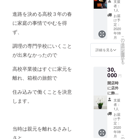
支援
な名前
みにな
者：
入り専
りま
1人
進路を決める高校３年の春
用コー
す。 ご
お届
スター
来店頂
け予
に家庭の事情でやむを得
をご提
く際は
定：
供致し
2020
ご予約
ず、
年08
ます。
を頂け
こ
月
店内で
るよう
の
リ
ご使用
お願い
タ
調理の専門学校にいくこと
ー
頂けな
致しま
ン
詳細を見る
を
い場合
が出来なかったので
す。
選
択
はご希
す
る
望住所
高校卒業後はすぐに家元を
30,
へ郵送
致しま
000
円
離れ、箱根の旅館で
すので
開店時
住所の
に店外
記載を
住み込みで働くことを決意
に飾る
お願い
胡蝶蘭
致しま
します。
支援
に ご支
す！ ま
者：
援いた
た、必
1人
だいた
ず刻印
お届
皆様の
頂くお
け予
名前を
名前を
定：
記載さ
2020
当時は親元を離れるさみし
ご教示
年08
せて頂
頂くよ
こ
月
さと
きま
うお願
の