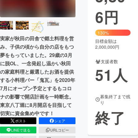
6
円
まちづくり・地域活性化
CAMPFIRE for Social Good
CAMPFIRE Creation
130%
実家が秋田の田舎で郷土料理を営
CAMPFIREふるさと納税
machi-ya
コミュニティ
目標金額は
み、子供の頃から自分の店をもつ
2,000,000円
夢をもっていました。29歳の3月
支援者数
に脱OL、一念発起し温かい秋田
51
人
の家庭料理と厳選したお酒を提供
する小料理バー「鬼瓦」を2020年
7月にオープン予定とするもコロ
ナの影響で開店計画を一時断念。
募集終了まで残
り
東京八丁堀に8月開店を目指して
終了
切実に資金集め中です！
ポスト
シェア
LINEで送る
URLコピー