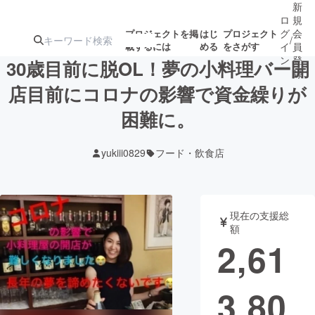
新
ロ
規
グ
会
プロジェクトを掲
はじ
プロジェクト
/
載するには
める
をさがす
イ
員
ン
登
30歳目前に脱OL！夢の小料理バー開
録
店目前にコロナの影響で資金繰りが
困難に。
人気のプロ
注目のリ
注目の新着プロ
募集終了が近いプ
もうすぐ公開
ジェクト
ターン
ジェクト
ロジェクト
されます
yukiii0829
フード・飲食店
アート・写真
音楽
現在の支援総
テクノロジー・ガジェット
ゲーム・サ
額
2,61
映像・映画
書籍・雑誌
3,80
ビジネス・起業
チャレンジ