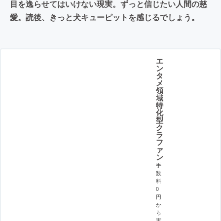
目を逸らせてはいけない現実。ずっと信じたい人間の慈
愛。読後、きっと犬キューピットを感じるでしょう。
エ
ン
タ
メ
領
域
特
化
型
ク
ラ
フ
ァ
ン
手
数
料
0
円
か
ら
実