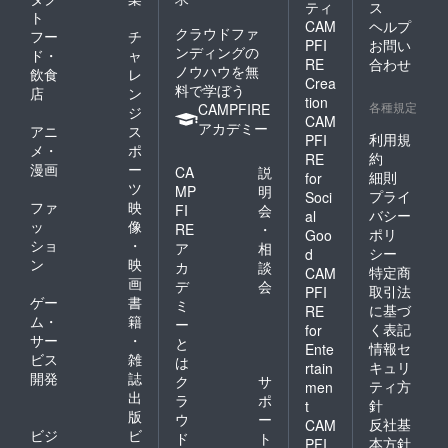
ティ
ス
ト
CAM
ヘルプ
クラウドファ
フー
チ
PFI
お問い
ンディングの
ド・
ャ
RE
合わせ
ノウハウを無
飲食
レ
Crea
料で学ぼう
店
ン
tion
各種規定
CAMPFIRE
ジ
CAM
アカデミー
アニ
ス
利用規
PFI
メ・
ポ
約
RE
漫画
ー
CA
説
細則
for
ツ
MP
明
プライ
Soci
ファ
映
FI
会
バシー
al
ッ
像
RE
・
ポリ
Goo
ショ
・
ア
相
シー
d
ン
映
カ
談
特定商
CAM
画
デ
会
取引法
PFI
ゲー
書
ミ
に基づ
RE
ム・
籍
ー
く表記
for
サー
・
と
情報セ
Ente
ビス
雑
は
キュリ
rtain
開発
誌
ク
サ
ティ方
men
出
ラ
ポ
針
t
版
ウ
ー
反社基
CAM
ビジ
ビ
ド
ト
本方針
PFI