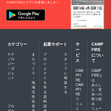
カテゴリー
起案サポート
サ
CAMP
ー
FIRE
テク
ま
プ
ス
ビ
につい
ノロ
ち
ロ
タ
ス
て
ジー
づ
ジ
ッ
・ガ
く
ェ
フ
CAM
CAMP
ジェ
り
ク
に
PFI
FIREと
ット
・
ト
相
RE
は
地
を
談
CAM
あんし
域
作
す
PFI
ん・安
活
る
る
RE
全への
性
資
コ
取り組
化
料
ミュ
み
プロ
音
請
ニ
ニュー
ダク
楽
求