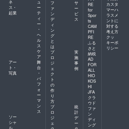
ネ
ュ
フ
サ
カスタ
RE
ス・
ー
ァ
ー
マーハ
for
起業
テ
ン
ビ
ラスメ
Spor
ィ
デ
ス
ントに
ts
ー
ィ
対する
CAM
・
ン
考え方
PFI
ヘ
グ
クッ
RE
ル
と
キーポ
ふる
ス
は
リシー
さと
ケ
プ
実
納税
ア
ロ
施
AD
アー
舞
ジ
事
FOR
ト・
台
ェ
例
ALL
写真
・
ク
HIO
パ
ト
KOS
フ
の
HI
ォ
作
JFA
ー
り
クラ
マ
方
ウド
ン
プ
統
ファ
ス
ロ
計
ン
ソー
ジ
デ
ディ
シャ
ェ
ー
ング
ル
ク
タ