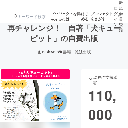
新
ロ
規
グ
会
プロジェクトを掲
はじ
プロジェクト
/
載するには
める
をさがす
イ
員
ン
登
再チャレンジ！ 自著「犬キュー
録
ピット」の自費出版
人気のプロ
注目のリ
注目の新着プロ
募集終了が近いプ
もうすぐ公開
193hiyoto
書籍・雑誌出版
ジェクト
ターン
ジェクト
ロジェクト
されます
アート・写真
音楽
現在の支援総
額
110,
テクノロジー・ガジェット
ゲーム・サ
000
映像・映画
書籍・雑誌
ビジネス・起業
チャレンジ