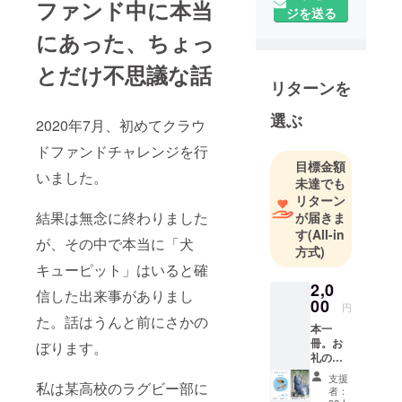
ファンド中に本当
ジを送る
にあった、ちょっ
とだけ不思議な話
リターンを
選ぶ
2020年7月、初めてクラウ
ドファンドチャレンジを行
目標金額
いました。
未達でも
リターン
結果は無念に終わりました
が届きま
す
(All-in
が、その中で本当に「犬
方式)
キューピット」はいると確
2,0
信した出来事がありまし
00
円
た。話はうんと前にさかの
本一
冊。お
ぼります。
礼の
メー
支援
ル。
私は某高校のラグビー部に
者：
『種の