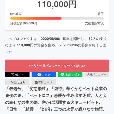
110,000
円
終了
55
%達成
目標金額
200,000
円
支援者数
32
人
このプロジェクトは、
2020/08/06
に募集を開始し、
32
人の支援
により
110,000
円の資金を集め、
2020/09/06
に募集を終了しま
した
もう一度プロジェクトをやってほしい
ポスト
シェア
LINEで送る
URLコピー
埋め込み
QRコード
「殺処分」「劣悪繁殖」「虐待」華やかなペット産業の
裏側の歪。「ペットロス」慈愛が生み出す矛盾。人と犬
の幸せな共生の為、密かに活躍する犬キューピット。
「日常」「精霊」「幻想」三つの次元が織りなす物語。