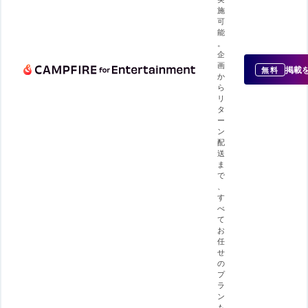
施
可
能
。
企
画
掲載
無料
か
ら
リ
タ
ー
ン
配
送
ま
で
、
す
べ
て
お
任
せ
の
プ
ラ
ン
も