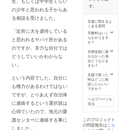
生、もしくは中学生くらい
す。
の少年と思われる子からあ
る相談を受けました。
支援に関するよ
くある質問
「近所に犬を虐待している
手数料はいく
らかかります
と思われるヤバイ所がある
か？
のですが、非力な自分では
目標金額に届
どうしていいかわからな
かなかった場
合どうなりま
い」
すか？
支援で困った
という内容でした。自分に
時はどこに相
談したらいい
も権力があるわけではない
ですか？
ですが、とりあえず自治体
ヘルプページを
に連絡するという選択肢は
見る
心得ていたので、地元の愛
このプロジェクト
護センターに連絡する事に
の問題報告は
こち
しました。