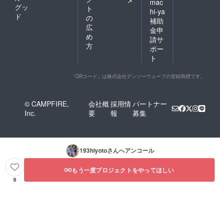
mac
グッ
ト
hi-ya
ド
の
補助
広
金申
め
請サ
方
ポー
ト
「QRコード」は株式会社デンソーウェーブの登録商標です。
© CAMPFIRE,
会社概
採用情
パートナー
Inc.
要
報
募集
193hiyoto
さんへアンコール
もう一度プロジェクトをやってほしい
9