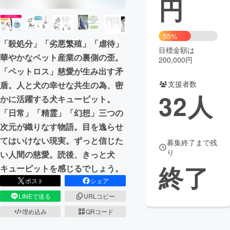
円
まちづくり・地域活性化
55%
「殺処分」「劣悪繁殖」「虐待」
目標金額は
CAMPFIRE for Social Good
CAMPFIRE Creation
華やかなペット産業の裏側の歪。
200,000円
CAMPFIREふるさと納税
machi-ya
コミュニティ
「ペットロス」慈愛が生み出す矛
支援者数
盾。人と犬の幸せな共生の為、密
32
人
かに活躍する犬キューピット。
「日常」「精霊」「幻想」三つの
次元が織りなす物語。目を逸らせ
てはいけない現実。ずっと信じた
募集終了まで残
り
い人間の慈愛。読後、きっと犬
終了
キューピットを感じるでしょう。
ポスト
シェア
LINEで送る
URLコピー
埋め込み
QRコード