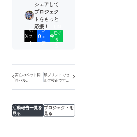
シェアして
プロジェク
トをもっと
応援！
LIN
ポ
シ
Eで
ス
ェ
送
ト
ア
る
実在のベット同
紙プリントでセ
伴バル
ルフ校正です
「ZORION」の
(^o^)v
看板犬「ジュ
ノ」のお話
活動報告一覧を
プロジェクトを
見る
見る