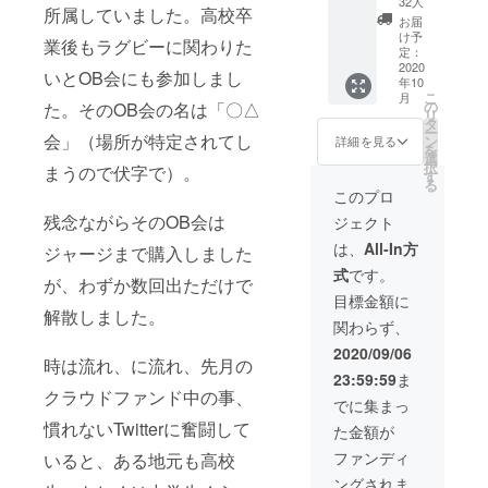
32人
所属していました。高校卒
起源の
お届
犬』ポ
け予
業後もラグビーに関わりた
スト
定：
カード
2020
いとOB会にも参加しまし
年10
こ
月
の
た。そのOB会の名は「〇△
リ
タ
ー
会」（場所が特定されてし
ン
詳細を見る
を
選
択
まうので伏字で）。
す
る
このプロ
残念ながらそのOB会は
ジェクト
は、
All-In方
ジャージまで購入しました
式
です。
が、わずか数回出ただけで
目標金額に
解散しました。
関わらず、
2020/09/06
時は流れ、に流れ、先月の
23:59:59
ま
クラウドファンド中の事、
でに集まっ
慣れないTwitterに奮闘して
た金額が
ファンディ
いると、ある地元も高校
ングされま