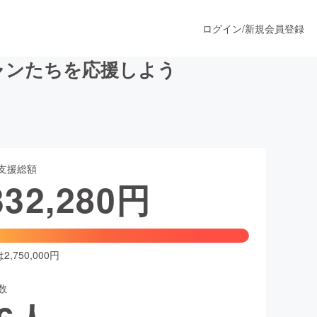
ログイン
/
新規会員登録
ャンたちを応援しよう
うすぐ公開されます
支援総額
プロダクト
332,280
円
ファッション
スポーツ
,750,000円
数
ア
ソーシャルグッド