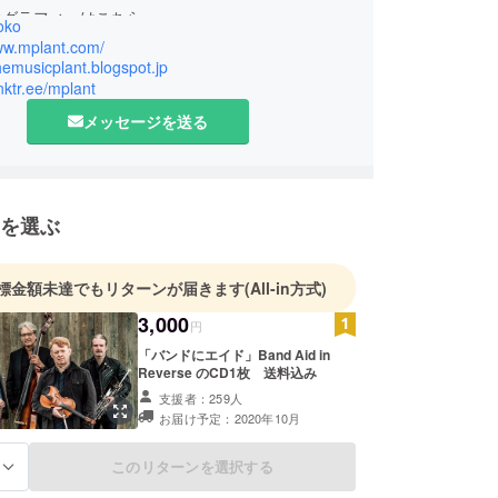
オグラフィーはこちら
oko
.mplant.com/about.html
www.mplant.com/
themusicplant.blogspot.jp
inktr.ee/mplant
メッセージを送る
を選ぶ
標金額未達でもリターンが届きます
(All-in方式)
3,000
円
「バンドにエイド」Band Aid in
Reverse のCD1枚 送料込み
支援者：259人
お届け予定：2020年10月
このリターンを選択する
る