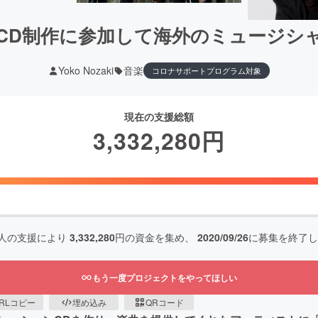
CD制作に参加して海外のミュージシ
Yoko Nozaki
音楽
コロナサポートプログラム対象
現在の支援総額
3,332,280
円
人の支援により
3,332,280
円の資金を集め、
2020/09/26
に募集を終了し
もう一度プロジェクトをやってほしい
RLコピー
埋め込み
QRコード