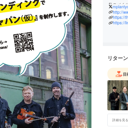
私のバイ
mplanty
http://www
http://
https://
https://l
リターン
目
詳細を見