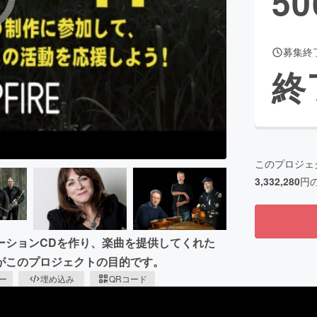
50
募集終
CAMPFIRE for Social Good
CAMPFIRE Creation
終
CAMPFIREふるさと納税
machi-ya
コミュニティ
このプロジェ
3,332,280
円
ーションCDを作り、楽曲を提供してくれた
がこのプロジェクトの目的です。
ピー
埋め込み
QRコード