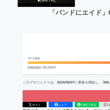
「バンドにエイド」
121
%達成
目標金額
2,750,000
円
このプロジェクトは、
2020/08/07
に募集を開始し、
506
ポスト
シェア
LINEで送る
U