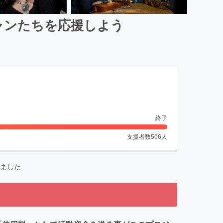
ャンたちを応援しよう
終了
支援者数
506
人
ました