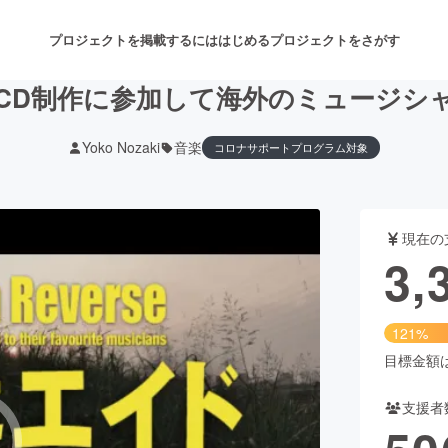
プロジェクトを掲載するには
はじめる
プロジェクトをさがす
CD制作に参加して海外のミュージシ
Yoko Nozaki
音楽
コロナサポートプログラム対象
注目のリターン
注目の新着プロジェクト
募集終了が近いプロジェクト
も
現在の
音楽
舞台・パフォーマンス
3,
ゲーム・サービス開発
フード・飲食店
121%
書籍・雑誌出版
アニメ・漫画
目標金額は2
支援者
チャレンジ
ビューティー・ヘルスケ