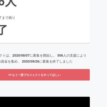
6
人
了まで残り
了
クトは、
2020/08/07
に募集を開始し、
506
人の支援により
の資金を集め、
2020/09/26
に募集を終了しました
もう一度プロジェクトをやってほしい