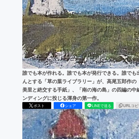
まちづくり・地域活性化
誰でも本が作れる。誰でも本が発行できる。誰でも
んとする「草の葉ライブラリー」が、高尾五郎作の
美里と絶交する手紙」、「南の海の島」の四編の中編
ンディングに投じる渾身の第一作。
ポスト
シェア
LINEで送る
URLコ