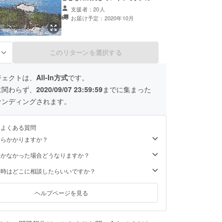
ラーの挿絵が六点挿入されていて、
支援者：20人
一冊一冊が工芸品のように作られま
お届け予定：2020年10月
す。誰でも本が作れる、誰でも本が
発行できる、誰でも出版社が作れ
る、このコンセプトのもとに「草の
葉ライブラリー」が読書社会に投じ
このリターンを選択する
る
る革命の本です。たった一冊の本が
世界を変革していきます。 さらに
97歳の画家周藤佐夫郎さんのポスト
カード二枚をあわせてお送りしま
ジェクトは、
All-In方式
です。
す。
に関わらず、
2020/09/07 23:59:59
までに集まった
ァンディングされます。
るよくある質問
くらかかりますか？
届かなかった場合どうなりますか？
た時はどこに相談したらいいですか？
ヘルプページを見る