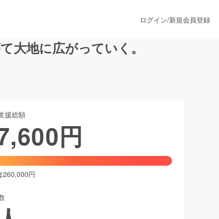
ログイン
/
新規会員登録
がて大地に広がっていく。
うすぐ公開されます
支援総額
プロダクト
7,600
円
ファッション
スポーツ
60,000円
数
ア
ソーシャルグッド
人