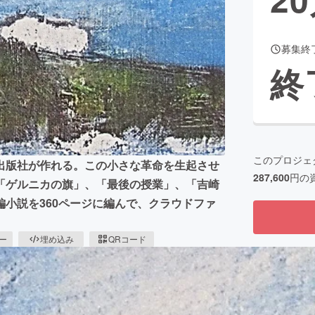
募集終
CAMPFIRE for Social Good
CAMPFIRE Creation
終
CAMPFIREふるさと納税
machi-ya
コミュニティ
このプロジェ
出版社が作れる。この小さな革命を生起させ
287,600
円の
「ゲルニカの旗」、「最後の授業」、「吉崎
小説を360ページに編んで、クラウドファ
ピー
埋め込み
QRコード