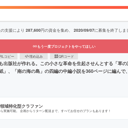
人の支援により
287,600
円の資金を集め、
2020/09/07
に募集を終了しま
もう一度プロジェクトをやってほしい
RLコピー
埋め込み
QRコード
も出版社が作れる。この小さな革命を生起させんとする「草の
紙」、「南の海の島」の四編の中編小説を360ページに編んで
領域特化型クラファン
から実施可能。 企画からリターン配送まで、すべてお任せのプランもあります！