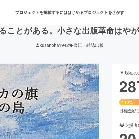
プロジェクトを掲載するには
はじめる
プロジェクトをさがす
ることがある。小さな出版革命はや
kusanoha1942
書籍・雑誌出版
注目のリターン
注目の新着プロジェクト
募集終了が近いプロジェクト
も
現在の
音楽
舞台・パフォーマンス
28
ゲーム・サービス開発
フード・飲食店
110%
書籍・雑誌出版
アニメ・漫画
目標金額は2
支援者
チャレンジ
ビューティー・ヘルスケ
20