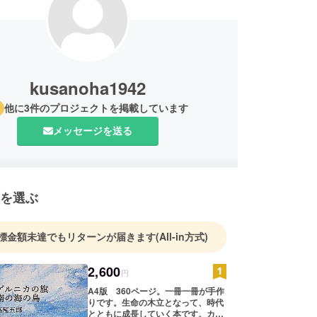
kusanoha1942
他に3件のプロジェクトを掲載しています
メッセージを送る
を選ぶ
標金額未達でもリターンが届きます
(All-in方式)
2,600
円
A4版 360ページ。一冊一冊が手作
りです。生命の木立となって、時代
とともに成長していく本です。カ