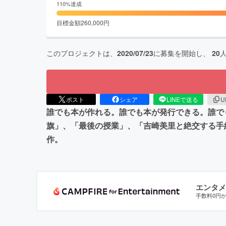
110
%達成
目標金額
260,000
円
このプロジェクトは、
2020/07/23
に募集を開始し、
20
ポスト
シェア
LINEで送る
U
誰でも本が作れる。誰でも本が発行できる。誰で
旗」、「最後の授業」、「吉崎美里と絶交する手
作。
エンタメ
手数料0円