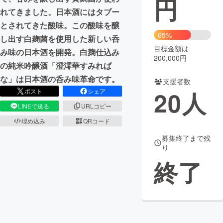
円
れてきました。日本酒にはタブー
まちづくり・地域活性化
とされてきた酸味。この酸味を醸
65%
し出す白麹菌を使用した新しい呑
目標金額は
CAMPFIRE for Social Good
CAMPFIRE Creation
み味の日本酒を開発。白麹仕込み
200,000円
CAMPFIREふるさと納税
machi-ya
コミュニティ
の純米吟醸酒「澄澪華すみれば
な」は日本酒の呑み味革命です。
支援者数
20
人
ポスト
シェア
LINEで送る
URLコピー
埋め込み
QRコード
募集終了まで残
り
終了