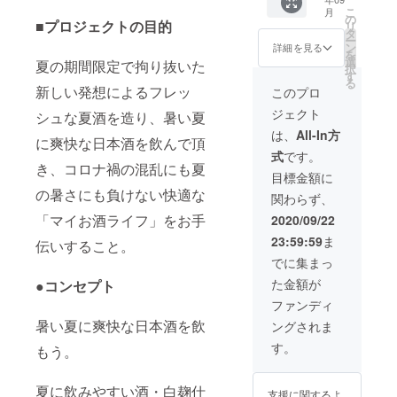
720ml
製品 ブ
こ
月
・2本
ロック
の
■プロジェクトの目的
リ
炎天辛
66／
タ
ー
／
720ml
ン
詳細を見る
を
720ml
・1本を
選
夏の期間限定で拘り抜いた
択
・2本
お付け
す
る
酒粕塩
致しま
新しい発想によるフレッ
このプロ
／30g・
す 更
ジェクト
2袋 価
シュな夏酒を造り、暑い夏
に、特
格・
割限定
は、
All-In方
に爽快な日本酒を飲んで頂
8500円
にて
式
です。
／50組
8500円
き、コロナ禍の混乱にも夏
のとこ
目標金額に
ろを400
の暑さにも負けない快適な
関わらず、
円割引
して、
「マイお酒ライフ」をお手
2020/09/22
8100円
23:59:59
ま
伝いすること。
で提供
しま
でに集まっ
す。
た金額が
●コンセプト
ファンディ
暑い夏に爽快な日本酒を飲
ングされま
す。
もう。
夏に飲みやすい酒・白麹仕
支援に関するよ