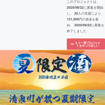
このプロジェクトは、
2020/08/22
に募集を開始
し、
20
人の支援により
131,500
円の資金を集
め、
2020/09/22
に募集を
終了しました
もう一度プロジェク
トをやってほしい