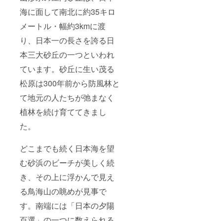
海に面して南北に約35キロ
メートル・幅約3kmに渡
り、日本一の長さを誇る日
本三大砂丘の一つといわれ
ています。砂丘に生い茂る
松原は300年前から防風林と
て地元の人たちが弛まなく
植林を続け育ててきまし
た。
どこまでも続く日本海を望
む砂浜のビーチが美しく続
き、その上に浮かんで見え
る鳥海山の眺めが見事で
す。南端には「日本の夕陽
百選」の一つに数えられる