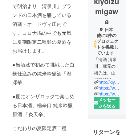
kiyoizu
で明治より「清泉川」ブラ
migaw
ンドの日本酒を醸している
a
酒蔵・オードヴィ庄内で
日本
す。コロナ堝の中でも元気
他に2件の
プロジェク
に夏期限定二種類の夏酒を
トを掲載し
お届けします。
ています
「清酒 清泉
●当酒蔵で初めて挑戦した白
川」蔵元の
祖先は、山
麹仕込みの純米吟醸酒「澄
形県酒田市
http://kiyoizumigawa.com/
澪華」
浜中の砂丘
https://www.instagram.com/kiyoizumigawa/
地において
https://www.facebook.com/haruyuki.satou.9
●夏にオンザロックで楽しめ
メッセー
江戸時代に
る日本酒、極辛口 純米吟醸
ジを送る
味噌・醤油
の醸造を始
原酒 「炎天辛」
めました。
そして、明
こだわりの夏限定酒二種
リターンを
治8年にこの