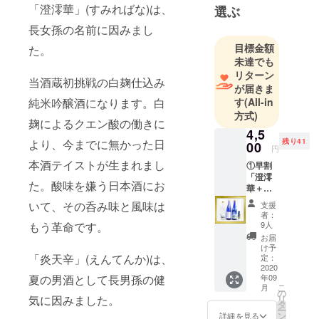
味噌・醤油
「澄澪華」(すみればな)は、
選ぶ
醸造技術を
長女孫の名前に因みまし
基にして、
目標金額
た。
敷地内に湧
未達でも
き出す貴重
リターン
当酒蔵初挑戦の白麹仕込み
な鳥海山の
が届きま
伏流水を使
す
(All-in
純米吟醸酒になります。白
方式)
い、
麹によるクエン酸の働きに
庄内平野の
4,5
残り41
より、今までに無かった日
00
米を原料に
円
して「清泉
本酒テイストが生まれまし
①早割
「澄澪
川」という
た。酸味を嫌う日本酒にお
華＋炎
日本酒の醸
天辛＋
いて、その呑み味と風味は
支援
造に取り組
オリジ
者：
ナル酒
みました。
9人
もう革命です。
粕塩」
お届
以来、創業
セット
け予
家のみで
【早割
「炎天辛」(えんてんか)は、
定：
限定・
2020
「清泉川」
年09
夏の男酒として長男孫の健
50組】
こ
という日本
月
澄澪華
の
リ
気に因みました。
／
酒ブランド
タ
ー
720ml
ン
詳細を見る