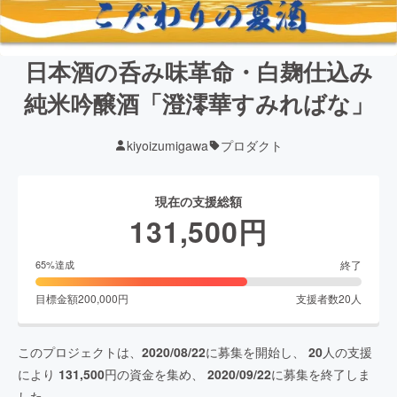
日本酒の呑み味革命・白麹仕込み
純米吟醸酒「澄澪華すみればな」
kiyoizumigawa
プロダクト
現在の支援総額
131,500
円
終了
65
%達成
目標金額
200,000
円
支援者数
20
人
このプロジェクトは、
2020/08/22
に募集を開始し、
20
人の支援
により
131,500
円の資金を集め、
2020/09/22
に募集を終了しま
した