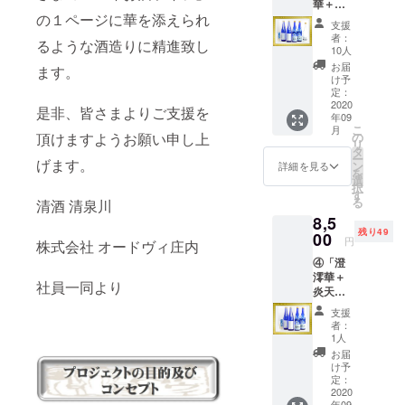
華＋炎
／50組
の１ページに華を添えられ
天辛＋
支援
オリジ
者：
るような酒造りに精進致し
ナル酒
10人
粕塩・4
お届
ます。
本セッ
け予
ト」
定：
【特割
2020
是非、皆さまよりご支援を
年09
限定・
こ
月
40組】
の
頂けますようお願い申し上
リ
澄澪華
タ
ー
／
げます。
ン
詳細を見る
を
720ml
選
択
・2本
す
る
清酒 清泉川
炎天辛
8,5
／
残り49
720ml
00
円
株式会社 オードヴィ庄内
・2本
④「澄
酒粕塩
澪華＋
／30g・
社員一同より
炎天辛
2袋 こ
＋オリ
のセッ
支援
ジナル
トに酒
者：
酒粕
蔵が製
1人
塩・4本
造した
お届
セッ
高濃度
け予
ト」 澄
エタ
定：
澪華／
2020
ノール
年09