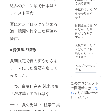
くある質問
込みのクエン酸で日本酒の
手数料はいく
テイスト革命。
らかかります
か？
夏にオンザロックで飲める
目標金額に届
かなかった場
酒・端麗で極辛口な原酒を
合どうなりま
すか？
提供。
支援で困った
時はどこに相
●提供酒の特徴
談したらいい
ですか？
夏期限定で夏の爽やかさを
ヘルプページを
テーマにした夏酒を造って
見る
みました。
このプロジェクト
一つ、白麹仕込み 純米吟醸
の問題報告は
こち
ら
よりお問い合わ
「澄澪華」すみればな
せください
一つ、夏の男酒 ・ 極辛口 純