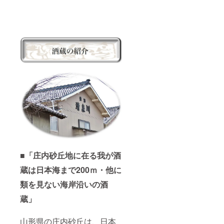
■「庄内砂丘地に在る我が酒
蔵は日本海まで200ｍ・他に
類を見ない海岸沿いの酒
蔵」
山形県の庄内砂丘は、日本