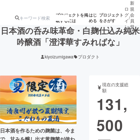
新
ロ
規
グ
会
プロジェクトを掲
はじ
プロジェクト
/
載するには
める
をさがす
イ
員
ン
登
日本酒の呑み味革命・白麹仕込み純米
録
吟醸酒「澄澪華すみればな」
人気のプロ
注目のリ
注目の新着プロ
募集終了が近いプ
もうすぐ公開
kiyoizumigawa
プロダクト
ジェクト
ターン
ジェクト
ロジェクト
されます
アート・写真
音楽
現在の支援総
額
131,
テクノロジー・ガジェット
ゲーム・サ
500
映像・映画
書籍・雑誌
日本酒を作るための麹菌は、今ま
ビジネス・起業
チャレンジ
で、甘みを醸し出す黄麹菌が使わ