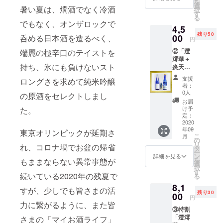
を守り、
を
・1本
選
暑い夏は、燗酒でなく冷酒
択
平成5年に、
炎天辛
す
る
／
株式会社
でもなく、オンザロックで
4,5
720ml
オードヴィ
残り50
・1本
00
呑める日本酒を造るべく、
円
庄内に組織
酒粕塩
②「澄
端麗の極辛口のテイストを
／30g・
変更して、
澪華＋
1袋 こ
令和3年の今
持ち、氷にも負けないスト
炎天辛
のセッ
＋オリ
トに
年で146年の
支援
ロングさを求めて純米吟醸
ジナル
は、酒
者：
間、日本酒
酒粕
蔵が製
0人
の原酒をセレクトしまし
造りに励ん
塩」
造した
お届
セット
高濃度
け予
た。
できまし
澄澪華
エタ
定：
た。
／
2020
ノール
年09
720ml
現状、代表
製品 ブ
東京オリンピックが延期さ
こ
月
・1本
ロック
の
取締役社長
リ
れ、コロナ堝でお盆の帰省
炎天辛
66／
タ
ー
の佐藤晴之
／
720ml
ン
詳細を見る
を
もままならない異常事態が
720ml
・1本を
選
が、6代目の
択
・1本
お付け
す
続いている2020年の残夏で
蔵元であ
る
酒粕塩
致しま
8,1
り、
／30g・
す セッ
すが、少しでも皆さまの活
残り30
1袋
00
ト価
息子の7代目
円
セット
格・
力に繋がるように、また皆
予定者が、
③特割
価格・
4500円
「澄澪
4500円
さまの「マイお酒ライフ」
杜氏を務め