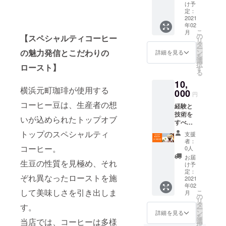
ケット
ます。
け予
です。
※ドリン
定：
美味し
2021
クチ
年02
いコー
ケット
こ
月
ヒーの
の使用
の
【スペシャルティコーヒー
リ
淹れ方
期限：
タ
ー
をお伝
届いた
の魅力発信とこだわりの
ン
詳細を見る
を
えする
日から1
選
択
ロースト】
２時間
年間
す
る
程度の
10,
講座を
横浜元町珈琲が使用する
予定し
000
円
ていま
コーヒー豆は、生産者の想
経験と
す。
技術を
コー
いが込められたトップオブ
すべて
ヒー豆
注ぎ込
（100g
トップのスペシャルティ
支援
んだ感
）のお
者：
動の一
土産付
コーヒー。
0人
杯をご
きで
お届
生豆の性質を見極め、それ
賞味い
す。 ※
け予
ただけ
日程：
定：
ぞれ異なったローストを施
る、お
2021
２月以
年02
好きな
降の日
して美味しさを引き出しま
こ
月
ドリッ
曜日も
の
リ
プコー
しくは
タ
す。
ー
ヒー15
祝日 ※
ン
詳細を見る
を
杯分の
場所：
選
当店では、コーヒーは多様
択