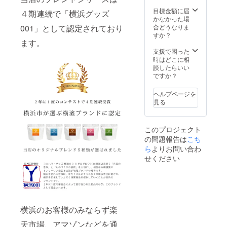
目標金額に届
４期連続で「横浜グッズ
かなかった場
合どうなりま
001」として認定されており
すか？
ます。
支援で困った
時はどこに相
談したらいい
ですか？
ヘルプページを
見る
このプロジェクト
の問題報告は
こち
ら
よりお問い合わ
せください
横浜のお客様のみならず楽
天市場、アマゾンなどを通