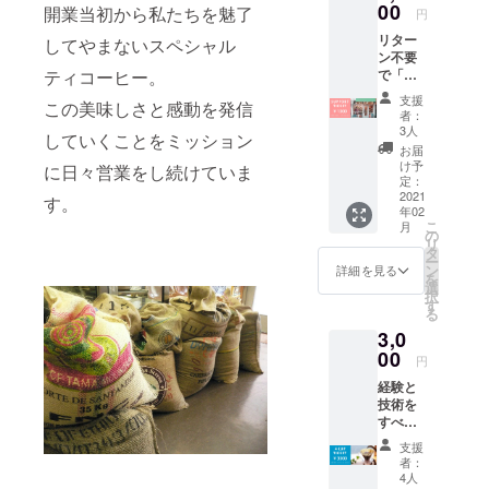
00
ファンディ
開業当初から私たちを魅了
円
ングに挑戦
リター
してやまないスペシャル
ン不要
します。
で「横
ティコーヒー。
ご支援の程
浜元町
支援
この美味しさと感動を発信
よろしくお
珈琲」
者：
をご支
願いいたし
3人
していくことをミッション
援いた
お届
だける
け予
に日々営業をし続けていま
場合は
定：
こちら
2021
す。
年02
をご選
こ
月
択くだ
の
リ
さい。
タ
ー
お店か
ン
詳細を見る
を
らお礼
選
択
のメー
す
る
ルを送
3,0
らせて
いただ
00
円
きま
経験と
す。
技術を
すべて
注ぎ込
支援
んだ感
者：
動の一
4人