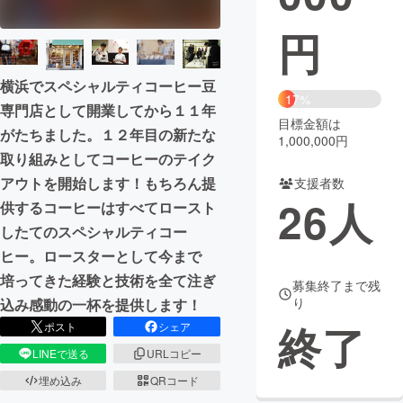
円
まちづくり・地域活性化
横浜でスペシャルティコーヒー豆
CAMPFIRE for Social Good
CAMPFIRE Creation
17%
専門店として開業してから１１年
CAMPFIREふるさと納税
machi-ya
コミュニティ
目標金額は
がたちました。１２年目の新たな
1,000,000円
取り組みとしてコーヒーのテイク
アウトを開始します！もちろん提
支援者数
26
人
供するコーヒーはすべてロースト
したてのスペシャルティコー
ヒー。ロースターとして今まで
培ってきた経験と技術を全て注ぎ
募集終了まで残
り
込み感動の一杯を提供します！
終了
ポスト
シェア
LINEで送る
URLコピー
埋め込み
QRコード