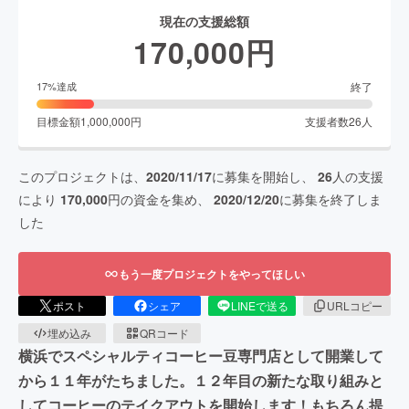
現在の支援総額
170,000
円
終了
17
%達成
目標金額
1,000,000
円
支援者数
26
人
このプロジェクトは、
2020/11/17
に募集を開始し、
26
人の支援
により
170,000
円の資金を集め、
2020/12/20
に募集を終了しま
した
もう一度プロジェクトをやってほしい
ポスト
シェア
LINEで送る
URLコピー
埋め込み
QRコード
横浜でスペシャルティコーヒー豆専門店として開業して
から１１年がたちました。１２年目の新たな取り組みと
してコーヒーのテイクアウトを開始します！もちろん提