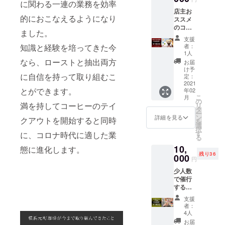
に関わる一連の業務を効率
０袋ず
店主お
つ）送
的におこなえるようになり
ススメ
らせて
のコー
いただ
ました。
ヒー豆
きま
支援
５種類
す。抽
者：
知識と経験を培ってきた今
（各
出器具
1人
100g）
をお持
なら、ローストと抽出両方
お届
とお好
ちでな
け予
きなド
に自信を持って取り組むこ
くても
定：
リップ
2021
お召し
とができます。
年02
コー
上がれ
こ
月
ヒー４
ます。
の
満を持してコーヒーのテイ
リ
杯分の
創業時
タ
ー
チケッ
より多
ン
詳細を見る
クアウトを開始すると同時
を
トの
くのお
選
択
セット
客様に
す
に、コロナ時代に適した業
る
です。
愛され
10,
コー
態に進化します。
続けて
残り36
ヒー豆
000
いる
円
とハン
コー
少人数
ドド
ヒーを
で催行
リップ
どうぞ
する
コー
ご堪能
コー
ヒー両
くださ
支援
ヒー教
方をご
い。
者：
室の参
堪能い
4人
加チ
ただけ
お届