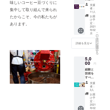
味しいコーヒー豆づくりに
に、ぜ
ヒーを
くださ
支援
ひ飲ん
どうぞ
い。
者：
集中して取り組んで来られ
でいた
ご堪能
11人
だきた
くださ
たからこそ、今の私たちが
お届
い旬の
い。
け予
スペ
定：
あります。
シャル
2021
年02
ティ
こ
月
コー
の
リ
ヒーを
タ
ー
３種類
ン
詳細を見る
を
（各
選
択
100g）
す
る
送らせ
5,0
ていた
だきま
00
円
す。 生
経験と
産者の
技術を
想いが
すべて
込めら
注ぎ込
れたス
支援
んだ感
ペシャ
者：
動の一
ルティ
3人
杯をご
コー
お届
賞味い
ヒー豆
け予
ただけ
を、店
定：
るドリ
2021
主が美
年02
ンク７
味しく