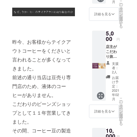
こ
月
杯分の
焼き上
の
リ
チケッ
げま
タ
ー
トで
す。
ン
詳細を見る
を
す。 お
選
択
近くに
す
る
お住ま
5,0
いの方
はぜひ
00
円
昨今、お客様からテイクア
飲みに
店主が
ご来店
ウトコーヒーをくださいと
こだわ
くださ
り抜い
い！ ※
言われることが多くなって
て作り
使用期
支援
上げた
限：お
きました。
者：
自慢の
届け日
2人
ブレン
から１
前述の通り当店は豆売り専
お届
ドコー
年間
け予
門店のため、液体のコー
ヒー豆
定：
を詰め
2021
ヒーがありません。
年02
たダン
こ
月
ク式の
の
こだわりのビーンズショッ
リ
コー
タ
ー
ヒー
ン
詳細を見る
プとして１１年営業してき
を
バッグ
選
択
２種類
す
ました。
る
合計２
10,
０袋
その間、コーヒー豆の製造
（各１
000
円