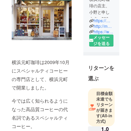
琲の店主、
小野と申し
ます。2009
https://motomachicoffee.com/
年に横浜元
http://mcoffee0201.shop26.makeshop.jp/
町にスペ
https://www.rakuten.ne.jp/gold/motomachicoffee/
メッセー
シャルティ
ジを送る
コーヒー専
門のロース
タリーを開
横浜元町珈琲は2009年10月
業、2011年
リターンを
に横浜山手
にスペシャルティコーヒー
に移店し現
選ぶ
の専門店として、横浜元町
在に至りま
で開業しました。
す。
目標金額
コロナ時代
未達でも
今では広く知られるように
に適応した
リターン
お店に進化
なった高品質コーヒーの代
が届きま
すべく、今
す
(All-in
名詞であるスペシャルティ
方式)
回はじめて
コーヒー。
クラウド
1,0