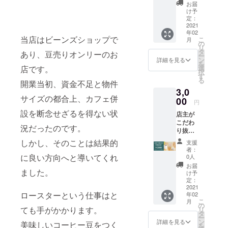
杯をご
お届
賞味い
け予
ただけ
定：
る、お
2021
年02
好きな
当店はビーンズショップで
こ
月
ドリッ
の
リ
プコー
タ
あり、豆売りオンリーのお
ー
ヒー４
ン
詳細を見る
を
杯分の
選
店です。
択
チケッ
す
る
トで
開業当初、資金不足と物件
3,0
す。 お
サイズの都合上、カフェ併
近くに
00
円
お住ま
設を断念せざるを得ない状
店主が
いの方
こだわ
はぜひ
況だったのです。
り抜い
飲みに
て作り
ご来店
しかし、そのことは結果的
支援
上げた
くださ
者：
自慢の
い！ ※
に良い方向へと導いてくれ
0人
ブレン
使用期
お届
ドコー
ました。
限：お
け予
ヒー豆
届け日
定：
を詰め
2021
から１
ロースターという仕事はと
年02
たダン
年間
こ
月
ク式の
の
ても手がかかります。
リ
コー
タ
ー
ヒー
ン
詳細を見る
美味しいコーヒー豆をつく
を
バッグ