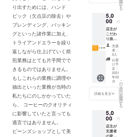
選
択
２種類
す
り出すためには、ハンド
る
合計１
5,0
０袋
ピック（欠点豆の除去）や
（各５
00
円
ブレンディング、パッキン
袋ず
店主が
つ）送
グといった諸作業に加え、
こだわ
らせて
り抜い
いただ
トライアンドエラーを繰り
て作り
きま
支援
上げた
す。抽
者：
返しながら仕上げていく焙
自慢の
出器具
3人
ブレン
をお持
煎業務はとても片手間でで
お届
ドコー
ちでな
け予
ヒー豆
きるものではありません。
くても
定：
を３種
2021
お召し
年02
もしこれらの業務に調理や
類（各
上がれ
こ
月
100g）
ます。
の
リ
抽出といった業務が当時の
送らせ
創業時
タ
ー
ていた
より多
ン
詳細を見る
私たちにのしかかっていた
を
だきま
くのお
選
択
す。 創
客様に
す
ら、 コーヒーのクオリティ
る
業から
愛され
5,0
多くの
続けて
に影響していたと言っても
お客様
00
いる
円
過言ではありません。
に愛さ
コー
店主が
れ続け
ヒーを
ビーンズショップとして美
支援者
ている
どうぞ
の皆様
コー
ご堪能