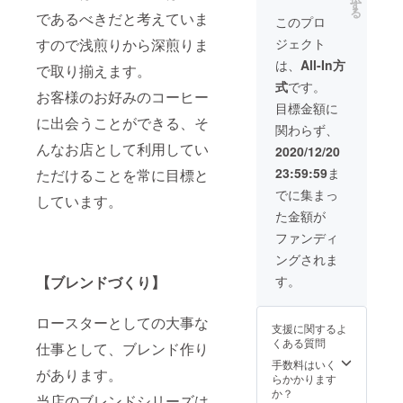
チケッ
横浜元
す
る
トで
であるべきだと考えていま
町珈琲
このプロ
す。 お
※コー
ジェクト
すので浅煎りから深煎りま
近くに
ヒー教
お住ま
室に交
は、
All-In方
で取り揃えます。
いの方
通費や
式
です。
はぜひ
滞在費
お客様のお好みのコーヒー
飲みに
は含ま
目標金額に
ご来店
れませ
に出会うことができる、そ
関わらず、
くださ
ん。
い！ ※
んなお店として利用してい
2020/12/20
使用期
23:59:59
ま
ただけることを常に目標と
限：お
届け日
でに集まっ
しています。
から１
た金額が
年間
ファンディ
ングされま
す。
【ブレンドづくり】
ロースターとしての大事な
支援に関するよ
くある質問
仕事として、ブレンド作り
手数料はいく
があります。
らかかります
か？
当店のブレンドシリーズは