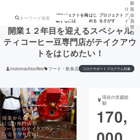
新
ロ
規
グ
会
プロジェクトを掲
はじ
プロジェクト
/
載するには
める
をさがす
イ
員
ン
登
開業１２年目を迎えるスペシャル
録
ティコーヒー豆専門店がテイクアウ
トをはじめたい！
人気のプロ
注目のリ
注目の新着プロ
募集終了が近いプ
もうすぐ公開
ジェクト
ターン
ジェクト
ロジェクト
されます
motomachicoffee
フード・飲食店
コロナサポートプログラム対象
アート・写真
音楽
現在の支援総
テクノロジー・ガジェット
ゲーム・サ
額
170,
映像・映画
書籍・雑誌
000
ビジネス・起業
チャレンジ