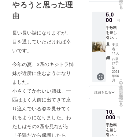
やろうと思った理
択
トロン
す
る
機能を
由
5,0
使用し
た活動
00
円
報告ブ
手数料
ログと
長い長い話になりますが、
を差し
プーア
引いた
ルの写
目を通していただければ幸
全額を
真1枚、
支援
手術費
感謝の
者：
いです。
用の支
気持ち
11人
払いへ
をメー
お届
充てさ
ルでお
け予
今年の夏、2匹のキジトラ姉
せてい
届けい
定：
ただき
2021
たしま
妹が近所に住むようになり
年06
ます。
す。
こ
月
ました。
プロ
の
リ
ジェク
タ
ー
小さくてかわいい姉妹、一
ト完了
ン
詳細を見る
を
後にパ
選
匹はよく人前に出てきて座
択
トロン
す
る
機能を
り込んでいる姿を見せてく
10,
使用し
た活動
000
れるようになりました。わ
円
報告ブ
手数料
ログと
たしはその2匹を見ながら
を差し
プーア
「子猫だから保護したら
引いた
ルの写