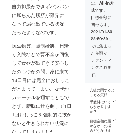
報告ブ
トしま
は、
All-In方
自力排尿ができずパンパン
ログと
す。 ※
式
です。
・お手
感謝状
に膨らんだ膀胱が限界に
紙 ・
は保護
目標金額に
プーア
主であ
なって漏れ出ている状況
関わらず、
ルの写
るわた
真2枚
しがデ
2021/01/30
だったようなのです。
・感謝
ザイン
23:59:59
ま
状 を郵
して厚
送でお
紙にプ
抗生物質、強制給餌、日帰
でに集まっ
届けい
リント
た金額が
たしま
り入院などで腎不全が回復
しま
す。 ※
す。
ファンディ
して食欲が出てきて安心し
写真は
ングされま
一眼レ
たのもつかの間、家に来て
フで撮
す。
影し、
18日目には完全におしっこ
写真屋
さんで
がとまってしまい、なぜか
支援に関するよ
プリン
くある質問
トしま
カテーテルを通すこともで
す。 ※
手数料はいく
きず、膀胱に針を刺して1日
感謝状
らかかります
は保護
か？
1回おしっこを強制的に抜か
主であ
るわた
目標金額に届
ないと生きられない状況に
しがデ
かなかった場
ザイン
合どうなりま
なってしまいました。