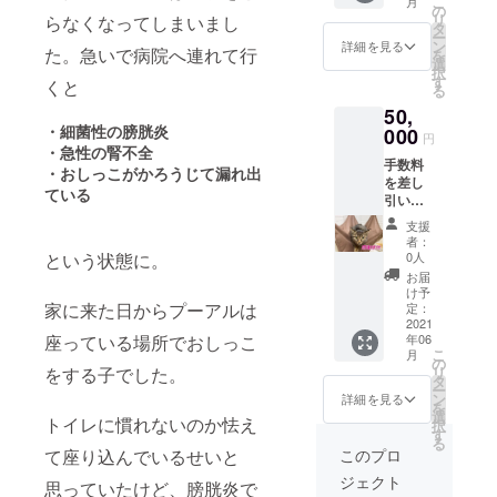
こ
月
プロ
の
リ
らなくなってしまいまし
ジェク
タ
ー
ト完了
ン
詳細を見る
た。急いで病院へ連れて行
を
後にパ
選
択
トロン
す
くと
る
機能を
50,
使用し
・細菌性の膀胱炎
た活動
000
円
報告ブ
・急性の腎不全
手数料
ログと
・おしっこがかろうじて漏れ出
を差し
・お手
ている
引いた
紙 ・
全額を
プーア
支援
手術費
ルの写
者：
用の支
真1枚
0人
という状態に。
払いへ
・感謝
お届
充てさ
状 を郵
け予
せてい
家に来た日からプーアルは
送でお
定：
ただき
2021
届けい
年06
座っている場所でおしっこ
ます。
たしま
こ
月
プロ
す。 ※
の
リ
をする子でした。
ジェク
写真は
タ
ー
ト完了
一眼レ
ン
詳細を見る
を
後にパ
フで撮
選
トイレに慣れないのか怯え
択
トロン
影し、
す
る
機能を
写真屋
このプロ
て座り込んでいるせいと
使用し
さんで
ジェクト
た活動
プリン
思っていたけど、膀胱炎で