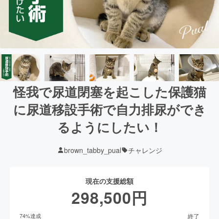
怪我で尿道閉塞を起こした保護猫
に尿道移設手術で自力排尿ができ
るようにしたい！
brown_tabby_pual
チャレンジ
現在の支援総額
298,500
円
終了
74
%達成