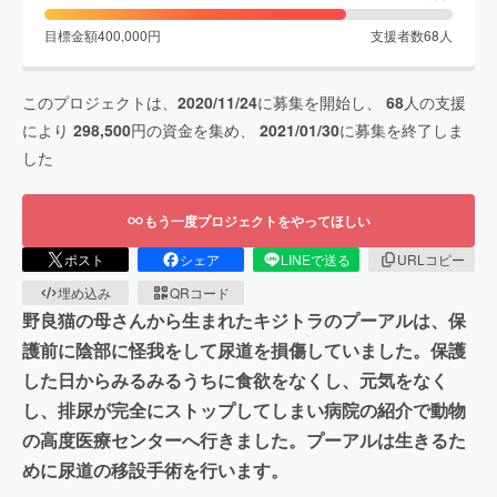
目標金額
400,000
円
支援者数
68
人
このプロジェクトは、
2020/11/24
に募集を開始し、
68
人の支援
により
298,500
円の資金を集め、
2021/01/30
に募集を終了しま
した
もう一度プロジェクトをやってほしい
ポスト
シェア
LINEで送る
URLコピー
埋め込み
QRコード
野良猫の母さんから生まれたキジトラのプーアルは、保
護前に陰部に怪我をして尿道を損傷していました。保護
した日からみるみるうちに食欲をなくし、元気をなく
し、排尿が完全にストップしてしまい病院の紹介で動物
の高度医療センターへ行きました。プーアルは生きるた
めに尿道の移設手術を行います。