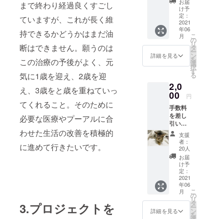
お届
まで終わり経過良くすごし
充てさ
け予
せてい
定：
ていますが、これが長く維
ただき
2021
年06
ます。
持できるかどうかはまだ油
こ
月
プロ
の
リ
ジェク
断はできません。願うのは
タ
ー
ト完了
ン
詳細を見る
を
この治療の予後がよく、元
後にパ
選
択
トロン
す
る
気に1歳を迎え、2歳を迎
機能を
2,0
使用し
え、3歳をと歳を重ねていっ
た活動
00
円
報告ブ
てくれること。そのために
手数料
ログと
を差し
感謝の
必要な医療やプーアルに合
引いた
気持ち
全額を
わせた生活の改善を積極的
をメー
支援
手術費
ルでお
者：
に進めて行きたいです。
用の支
届けい
20人
払いへ
たしま
お届
充てさ
す。
け予
せてい
定：
ただき
2021
年06
ます。
こ
月
プロ
の
リ
ジェク
タ
3.プロジェクトを
ー
ト完了
ン
詳細を見る
を
後にパ
選