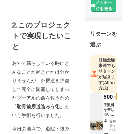
里親を探す
メッセー
予定で保護
ジを送る
したキジト
ラ猫が尿路
2.このプロジェク
閉塞という
リターンを
トで実現したいこ
障害を抱え
ていて、積
選ぶ
と
極的に治療
し生涯うち
目標金額
の子として
お外で暮らしている時にど
未達でも
大切に見守
リターン
んなことが起きたかは分か
ることを決
が届きま
りませんが、外尿道を損傷
めました。
す
(All-in
方式)
して完全に閉塞してしまっ
500
たプーアルの命を救うため
円
手数料
「恥骨前尿道造ろう術」
と
を差し
引いた
いう手術を行いました。
全額を
支援
手術費
者：
今日の地点で、退院・抜糸
用の支
31人
払いへ