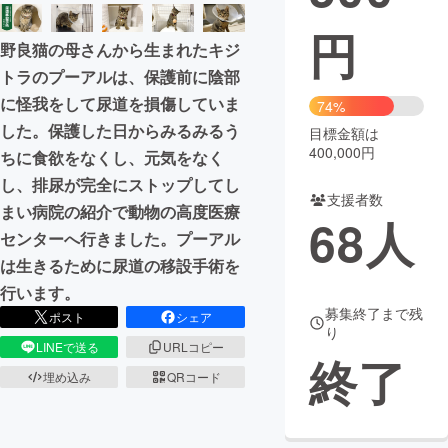
円
まちづくり・地域活性化
野良猫の母さんから生まれたキジ
トラのプーアルは、保護前に陰部
CAMPFIRE for Social Good
CAMPFIRE Creation
に怪我をして尿道を損傷していま
74%
CAMPFIREふるさと納税
machi-ya
コミュニティ
した。保護した日からみるみるう
目標金額は
400,000円
ちに食欲をなくし、元気をなく
し、排尿が完全にストップしてし
支援者数
まい病院の紹介で動物の高度医療
68
人
センターへ行きました。プーアル
は生きるために尿道の移設手術を
行います。
募集終了まで残
ポスト
シェア
り
LINEで送る
URLコピー
終了
埋め込み
QRコード