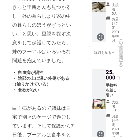
全額を
真2枚、
支援
きっと里親さんも見つかる
手術費
感謝の
者：
用の支
気持ち
5人
し、外の暮らしより家の中
払いへ
をメー
お届
充てさ
ルでお
け予
の暮らしのほうがずっとい
せてい
届けい
定：
ただき
2021
たしま
い」と思い、里親を探す決
年06
ます。
す。
こ
月
プロ
意をして保護してみたら、
の
リ
ジェク
タ
ー
妹のプーアルはいろいろな
ト完了
ン
詳細を見る
を
後にパ
選
問題を抱えていました。
択
トロン
す
る
機能を
25,
使用し
・ 白血病が陽性
た活動
000
・ 陰部の上に深い外傷がある
円
報告ブ
（治りかけている）
手数料
ログと
・ 食欲がない
を差し
プーア
引いた
ルの写
全額を
真ポス
支援
手術費
トカー
者：
白血病があるので姉妹は自
用の支
ドお礼
1人
払いへ
状をお
宅で別々のケージで過ごし
お届
充てさ
送りし
け予
せてい
ます。
定：
ています。そして保護から7
ただき
2021
年06
日後、プーアルは食事をと
ます。