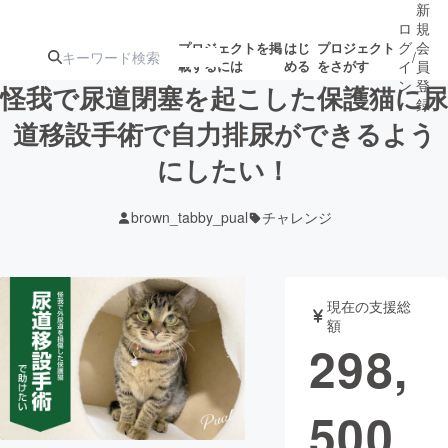
新
ロ
規
グ
会
プロジェクトを掲
はじ
プロジェクト
/
載するには
める
をさがす
イ
員
ン
登
怪我で尿道閉塞を起こした保護猫に尿
録
道移設手術で自力排尿ができるよう
にしたい！
人気のプロ
注目のリ
注目の新着プロ
募集終了が近いプ
もうすぐ公開
ジェクト
ターン
ジェクト
ロジェクト
されます
brown_tabby_pual
チャレンジ
アート・写真
音楽
現在の支援総
テクノロジー・ガジェット
ゲーム・サ
額
298,
映像・映画
書籍・雑誌
500
ビジネス・起業
チャレンジ