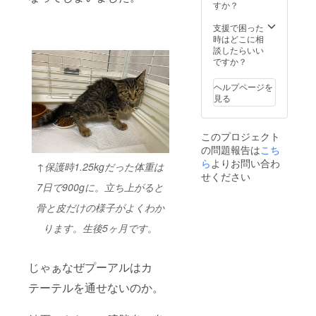
して厚
すか？
紙にプ
リント
支援で困った
しま
時はどこに相
す。
談したらいい
ですか？
ヘルプページを
見る
このプロジェクト
の問題報告は
こち
ら
よりお問い合わ
↑保護時1.25kgだった体重は
せください
7日で900gに。立ち上がると
骨と皮だけの様子がよくわか
ります。生後5ヶ月です。
じゃぁなぜプーアルはカ
テーテルを通せないのか。