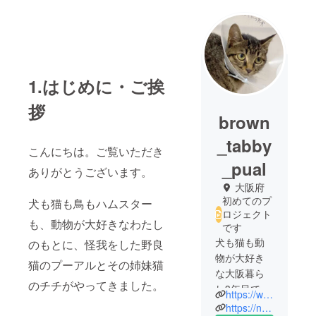
1.はじめに・ご挨
拶
brown
_tabby
こんにちは。ご覧いただき
_pual
ありがとうございます。
大阪府
初めてのプ
犬も猫も鳥もハムスター
ロジェクト
も、動物が大好きなわたし
です
犬も猫も動
のもとに、怪我をした野良
物が大好き
猫のプーアルとその姉妹猫
な大阪暮ら
のチチがやってきました。
し3年目で
https://www.instagram.com/brown_tabby_sisters/
す。
https://note.com/graffiti_