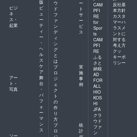
版
ウ
ー
反社基
CAM
ビジ
ビ
ド
ト
本方針
PFI
ネ
ュ
フ
サ
カスタ
RE
ス・
ー
ァ
ー
マーハ
for
起業
テ
ン
ビ
ラスメ
Spor
ィ
デ
ス
ントに
ts
ー
ィ
対する
CAM
・
ン
考え方
PFI
ヘ
グ
クッ
RE
ル
と
キーポ
ふる
ス
は
リシー
さと
ケ
プ
実
納税
ア
ロ
施
AD
アー
舞
ジ
事
FOR
ト・
台
ェ
例
ALL
写真
・
ク
HIO
パ
ト
KOS
フ
の
HI
ォ
作
JFA
ー
り
クラ
マ
方
ウド
ン
プ
統
ファ
ス
ロ
計
ン
ソー
ジ
デ