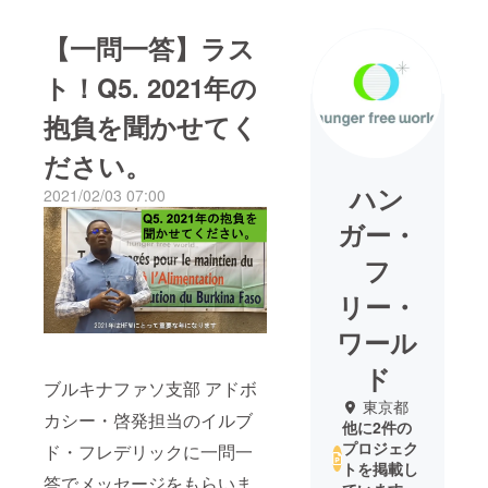
【一問一答】ラス
ト！Q5. 2021年の
抱負を聞かせてく
ださい。
ハン
2021/02/03 07:00
ガー・
フ
リー・
ワール
ド
ブルキナファソ支部 アドボ
東京都
カシー・啓発担当のイルブ
他に2件の
プロジェク
ド・フレデリックに一問一
トを掲載し
答でメッセージをもらいま