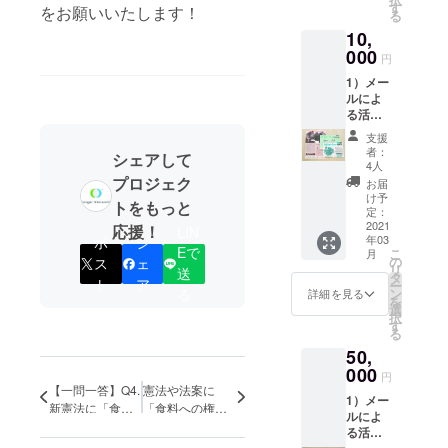
・広
みを見直し
ス（年3
す
をお願いいたします！
る
報誌
回程度
持続可能に
10,
「ハン
発
すること。
ガー・
000
行）」
円
フ
3）ご支
そしてその
1）メー
リー・
援の明
妨げとなる
ルによ
ニュー
細とお
る活動
不公正な貿
ス（年2
礼状
レポー
回発
（活動
易、フード
支援
トをお
行）」
地から
者：
シェアして
ロス、気候
届けし
・ポ
のレ
4人
ます
スト
プロジェク
変動などに
ター付
お届
（毎月1
カード
き）を
け予
歯止めをか
トをもっと
回）
「写真
定：
ご送付
けることで
2）定期
2021
で伝え
応援！
します
LIN
年03
ポ
シ
刊行物
るハン
（2022
す。
Eで
こ
月
をご送
ガー・
の
年2月頃
ス
ェ
リ
HFWは 、国
送
付しま
フ
タ
を予
ト
ア
ー
す（1年
や自治体と
リー・
ン
る
定） ※
詳細を見る
を
間）
ニュー
選
このプ
も連帯して
択
・広
ス（年3
す
ロジェ
る
それらに取
報誌
回程度
クトを
50,
「ハン
発
り組み、し
含ん
ガー・
000
行）」
だ、ハ
円
くみをつく
フ
3）ご支
【一問一答】Q4.
憲法や法案に
ン
1）メー
ることがで
リー・
援の明
ガー・
新憲法に「食料
「食料への権
ルによ
ニュー
細とお
フ
きる人々・
への権利」を含
利」が明記され
る活動
ス（年2
礼状
リー・
めてもらう活動
ると、何が変わ
地域を育て
レポー