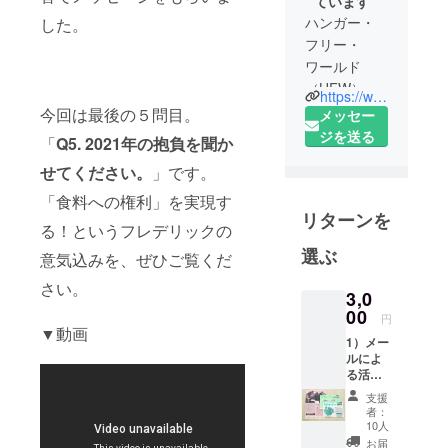
ています
ハンガー・
した。
フリー・
ワールド
（HFW）
https://www.hungerfree.net/
は、飢餓の
今回は最後の５問目。
メッセー
ない世界を
ジを送る
「
Q5. 2021年の抱負を聞か
つくるため
せてください。
」です。
に活動する
国際協力
「食料への権利」を実現す
リターンを
NGOです。
る！というフレデリックの
心も身体も
選ぶ
意気込みを、ぜひご覧くだ
健康に生き
ていくため
さい。
3,0
に必要な食
00
円
料を自らの
▼動画
1）メー
手で得られ
ルによ
ることは、
る活動
レポー
人間のもっ
支援
トをお
者：
とも基本的
届けし
10人
ます
な権利のひ
お届