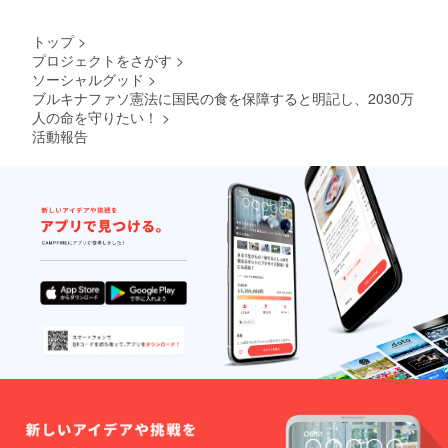
となり
ます。
トップ
>
※ご入金
プロジェクトをさがす
>
直後に
ソーシャルグッド
>
領収書
をご希
ブルキナファソ憲法に国民の食を保障すると明記し、2030万
望の方
人の命を守りたい！
>
は、備
活動報告
考欄に
「領収
書希
望」と
記載く
ださ
い。