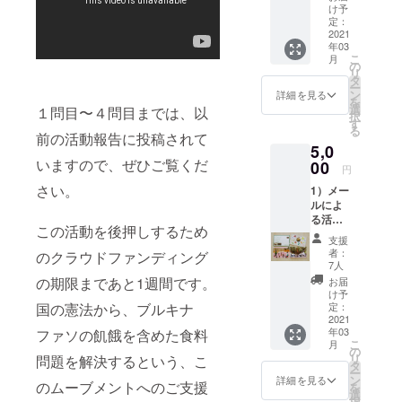
（毎月1
け予
とつ。この
回）
定：
「食料への
2）定期
2021
年03
刊行物
権利」の実
こ
月
をご送
の
現をめざ
リ
付しま
タ
ー
し、住民の
す（1年
ン
詳細を見る
を
間）
選
１問目〜４問目までは、以
自立を支援
択
・広
す
る
します。
報誌
前の活動報告に投稿されて
5,0
「ハン
すべての人
いますので、ぜひご覧くだ
ガー・
00
円
の「食料へ
フ
さい。
の権利」を
1）メー
リー・
ルによ
ニュー
実現するた
る活動
ス（年2
この活動を後押しするため
めに必要な
レポー
回発
支援
トをお
のは、食料
行）」
者：
のクラウドファンディング
届けし
・ポ
7人
の生産か
ます
スト
の期限まであと1週間です。
お届
ら、保存・
（毎月1
カード
け予
回）
国の憲法から、ブルキナ
「写真
定：
加工、流
2）定期
2021
で伝え
通、消費
年03
ファソの飢餓を含めた食料
刊行物
るハン
こ
月
と、地球規
をご送
ガー・
の
リ
問題を解決するという、こ
付しま
フ
タ
模でつなが
ー
す（1年
リー・
ン
詳細を見る
のムーブメントへのご支援
を
る食のしく
間）
ニュー
選
択