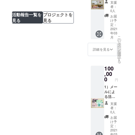
回発
（活動
ワール
支援
へのブルキナ
るの？ 〜歴史
トをお
行）」
ます。未来
地から
ドの活
者：
ファソの人々の
的な前例となっ
届けし
・ポ
のレ
0人
動全般
を担う若者
活動報告一覧を
プロジェクトを
ます
反応は？
たインドの「食
スト
ター付
の情報
お届
の参加も大
（毎月1
見る
見る
カード
料への権利」訴
き）を
け予
となり
回）
「写真
定：
ご送付
切にしてい
訟〜
ます。
2）定期
2021
で伝え
します
※ご入金
ます。
年03
刊行物
るハン
（2022
直後に
こ
月
をご送
日本に本部
ガー・
の
年2月頃
領収書
リ
付しま
フ
タ
を予
をご希
を置き、バ
ー
す（1年
リー・
ン
定） ※
詳細を見る
望の方
を
ングラデ
間）
ニュー
選
このプ
は、備
択
・広
ス（年3
す
シュ、ベナ
ロジェ
考欄に
る
報誌
回程度
クトを
「領収
ン、ブルキ
100
「ハン
発
含ん
書希
ナファソ、
ガー・
,00
行）」
だ、ハ
望」と
フ
3）ご支
0
ン
ウガンダで
記載く
円
リー・
援の明
ガー・
ださ
活動してい
ニュー
1）メー
細とお
フ
い。
ス（年2
ルによ
ます。
礼状
リー・
回発
る活動
（活動
ワール
行）」
レポー
地から
ドの活
支援
・ポ
トをお
のレ
動全般
者：
スト
届けし
ター付
の情報
0人
カード
ます
き）を
となり
お届
「写真
（毎月1
ご送付
ます。
け予
で伝え
回）
します
定：
※ご入金
るハン
2）定期
2021
（2022
直後に
年03
ガー・
刊行物