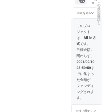
年2月頃
領収書
こ
月
フ
をご送
を予
の
をご希
リ
リー・
付しま
定） ※
タ
望の方
ー
ニュー
す（1年
このプ
ン
は、備
詳細を見る
を
ス（年3
間）
ロジェ
選
考欄に
択
回程度
・広
クトを
す
「領収
る
発
報誌
含ん
書希
このプロ
行）」
「ハン
だ、ハ
望」と
ジェクト
3）ご支
ガー・
ン
記載く
援の明
フ
ガー・
ださ
は、
All-In方
細とお
リー・
フ
い。
式
です。
礼状
ニュー
リー・
（活動
ス（年2
ワール
目標金額に
地から
回発
ドの活
関わらず、
のレ
行）」
動全般
ター付
・ポ
の情報
2021/02/10
き）を
スト
となり
23:59:59
ま
ご送付
カード
ます。
します
「写真
※ご入金
でに集まっ
（2022
で伝え
直後に
た金額が
年2月頃
るハン
領収書
を予
ガー・
をご希
ファンディ
定） ※
フ
望の方
ングされま
このプ
リー・
は、備
ロジェ
ニュー
考欄に
す。
クトを
ス（年3
「領収
含ん
回程度
書希
だ、ハ
発
望」と
支援に関するよ
ン
行）」