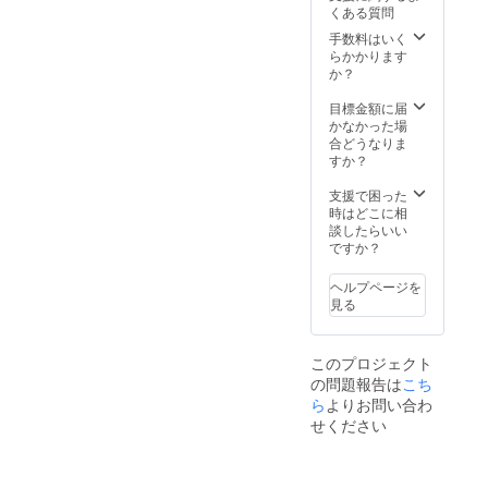
記載く
くある質問
ガー・
3）ご支
ださ
フ
援の明
い。
手数料はいく
リー・
細とお
らかかります
ワール
礼状
か？
ドの活
（活動
動全般
地から
目標金額に届
の情報
のレ
かなかった場
となり
ター付
合どうなりま
ます。
き）を
すか？
※ご入金
ご送付
直後に
します
支援で困った
領収書
（2022
時はどこに相
をご希
年2月頃
談したらいい
望の方
を予
ですか？
は、備
定） ※
考欄に
このプ
ヘルプページを
「領収
ロジェ
見る
書希
クトを
望」と
含ん
記載く
だ、ハ
このプロジェクト
ださ
ン
の問題報告は
こち
い。
ガー・
フ
ら
よりお問い合わ
リー・
せください
ワール
ドの活
動全般
の情報