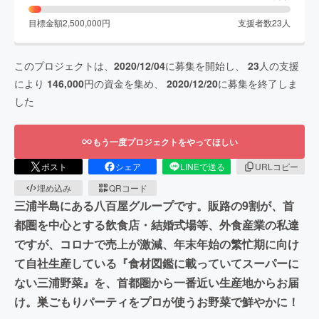
目標金額
2,500,000
円
支援者数
23
人
このプロジェクトは、
2020/12/04
に募集を開始し、
23
人の支援
により
146,000
円の資金を集め、
2020/12/20
に募集を終了しま
した
もう一度プロジェクトをやってほしい
ポスト
シェア
LINEで送る
URLコピー
埋め込み
QRコード
三浦半島にある八百屋グループです。販路の9割が、首
都圏を中心とする飲食店・結婚式場等、外食産業の私達
ですが、コロナで売上が激減、年末年始の繁忙期に向け
て自社生産している『食材図鑑に載っていてスーパーに
ない三浦野菜』を、首都圏から一番近い生産地からお届
け。巣ごもりパーティをプロが使うお野菜で鮮やかに！