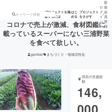
新
ロ
規
グ
会
プロジェクトを掲
はじ
プロジェクト
/
載するには
める
をさがす
イ
員
ン
登
コロナで売上が激減、食材図鑑に
録
載っているスーパーにない三浦野菜
を食べて欲しい。
人気のプロ
注目のリ
注目の新着プロ
募集終了が近いプ
もうすぐ公開
ジェクト
ターン
ジェクト
ロジェクト
されます
gambar
まちづくり・地域活性化
アート・写真
音楽
現在の支援総
テクノロジー・ガジェット
ゲーム・サ
額
146,
映像・映画
書籍・雑誌
000
ビジネス・起業
チャレンジ