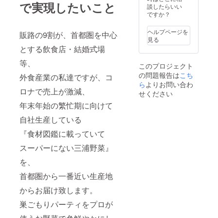
で実現したいこと
す。 備
致しま
談したらいい
考欄に
す。
ですか？
お届け
（記載
希望時
が無け
ヘルプページを
販路の9割が、首都圏を中心
刻を入
れば、
見る
れて頂
基本的
とする飲食店・結婚式場
けると
に午前
助かり
中納品
等、
このプロジェクト
ます。
で可能
の問題報告は
こち
日時指
な最速
外食産業の私達ですが、コ
定は出
ら
よりお問い合わ
日時で
ロナで売上が激減、
来ませ
出荷し
せください
んが、
て行き
年末年始の繁忙期に向けて
ヤマト
ま
宅急便
す。）
自社生産している
のお届
け希望
『食材図鑑に載っていて
時刻に
合わせ
スーパーにない三浦野菜』
て出荷
致しま
を、
す。
首都圏から一番近い生産地
（記載
が無け
からお届け致します。
れば、
基本的
巣ごもりパーティをプロが
に午前
中納品