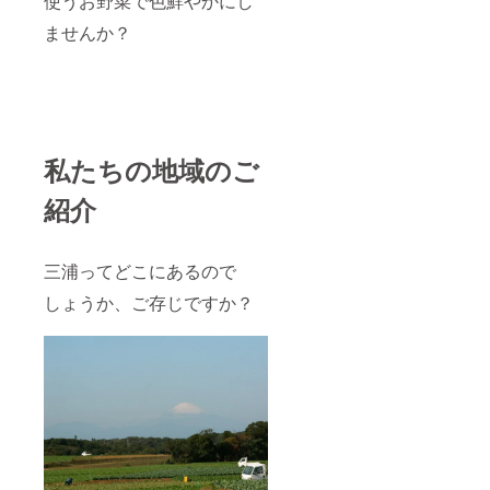
使うお野菜で色鮮やかにし
で可能
な最速
ませんか？
日時で
出荷し
て行き
ま
す。）
私たちの地域のご
紹介
三浦ってどこにあるので
しょうか、ご存じですか？