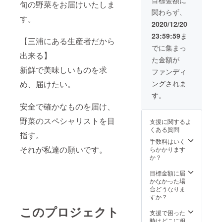
旬の野菜をお届けいたしま
収穫出
を同封
ます。
関わらず、
来ま
致しま
日時指
す。
す。そ
す） リ
定は出
2020/12/20
の日、
ターン
来ませ
23:59:59
ま
その日
金額は
んが、
【三浦にある生産者だから
で一番
送料込
ヤマト
でに集まっ
鮮度の
みの設
出来る】
宅急便
た金額が
いい野
定で
のお届
菜をお
新鮮で美味しいものを求
す。 備
け希望
ファンディ
届け致
考欄に
時刻に
ングされま
め、届けたい。
しま
お届け
合わせ
す。何
希望時
て出荷
す。
が届く
刻を入
致しま
安全で確かなものを届け、
かお楽
れて頂
す。
しみ下
けると
（記載
野菜のスペシャリストを目
支援に関するよ
さい！
助かり
が無け
くある質問
（各お
ます。
れば、
指す。
野菜の
日時指
手数料はいく
基本的
説明
それが私達の願いです。
定は出
らかかります
に午前
カード
来ませ
か？
中納品
を同封
んが、
で可能
致しま
ヤマト
目標金額に届
な最速
す） リ
宅急便
かなかった場
日時で
ターン
のお届
合どうなりま
出荷し
金額は
け希望
すか？
て行き
送料込
時刻に
ま
このプロジェクト
みの設
合わせ
支援で困った
す。）
定で
て出荷
時はどこに相