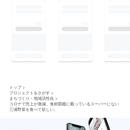
舌触り、ほろ苦さの中
野菜の名前： カー
のほのかな甘みが醸し
リーケール特徴：
出されます。葉の色目
ケールは、地中海沿岸
を生かしたサラダにし
原産のアブラナ科の野
たり、サンドイッチに
菜。栄養価の高い非結
したり、いろんな用途
球キャベツで、ビタミ
があります。葉を1枚
ンの含有量は緑黄色野
添えるだけで、一段上
菜の中でも多く、青汁
のお皿になること請け
の原料としても知られ
合いです。
ています。特にビタミ
ンAはニンジンの2倍、
カルシウムは牛乳の2
トップ
>
倍以上含み、そのほか
プロジェクトをさがす
>
まちづくり・地域活性化
>
食物繊維や抗酸化物質
コロナで売上が激減、食材図鑑に載っているスーパーにない
であるルティンなども
三浦野菜を食べて欲しい。
豊富で、動脈硬化や心
筋梗塞などの生活習慣
病の予防に役立つと考