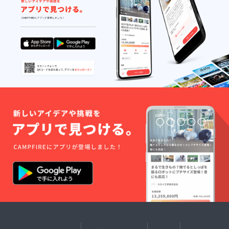
えられています。中で
もカーリーケールは、
葉のふちが細かく縮れ
た状態になるケール
で、葉も柔らかくボ
リューム感が出る野菜
です。他のケールでよ
く聞かれる苦みやエグ
ミが殆ど無い為、生の
ままで美味しく召し上
がることが出来ます。