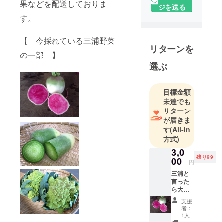
果などを配送しておりま
場」です。
ジを送る
す。
三浦半島
は、冬は、
イタリア半
【 今採れている三浦野菜
リターンを
島と同じよ
の一部 】
うな気候に
選ぶ
なる為、イ
タリア野菜
目標金額
が作れま
未達でも
す。海外よ
リターン
り空輸・海
が届きま
輸で運ばれ
す
(All-in
た野菜よ
方式)
り、首都圏
3,0
残り99
に一番近い
00
円
産地として
三浦と
採れたての
言った
ら大根
美味しい露
が有名
支援
地栽培の野
です
者：
が、色
菜をお届け
1人
鮮やか