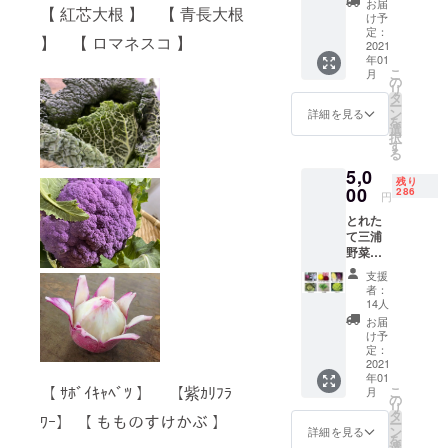
お届
したい。そ
【 紅芯大根 】 【 青長大根
な大根
け予
んな思いに
が有り
定：
】 【 ロマネスコ 】
ます。
2021
共感して頂
年01
当グ
いた飲食店
こ
月
ループ
の
リ
様の支持に
で生産
タ
ー
してい
ン
詳細を見る
より、今日
を
るメイ
選
まで成長し
択
ンの5種
す
る
類（紅
てきた当グ
5,0
芯大
ループです
残り
根・紫
00
286
円
が、コロナ
大根・
とれた
青長
禍の影響に
て三浦
（青
より、非常
野菜（5
芯）大
～７種
に大きな影
根・紅
支援
類前
くるり
者：
響を受けて
後）を
大根・
14人
おります。
お届け
黒長大
お届
しま
根）の
日々畑で育
け予
す。 年
中から4
定：
つ美味しい
間120種
2021
種類を1
年01
野菜を広く
類生産
本づつ
【 ｻﾎﾞｲｷｬﾍﾞﾂ 】 【紫ｶﾘﾌﾗ
こ
月
してお
お届け
の
知って頂く
リ
り、三
しま
タ
ﾜｰ】 【 もものすけかぶ 】
活動を行っ
ー
浦半島
す。 ス
ン
詳細を見る
を
は、冬
ていく為、
ティッ
選