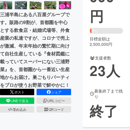
円
まちづくり・地域活性化
三浦半島にある八百屋グループで
す。販路の9割が、首都圏を中心
CAMPFIRE for Social Good
CAMPFIRE Creation
とする飲食店・結婚式場等、外食
5%
CAMPFIREふるさと納税
machi-ya
コミュニティ
産業の私達ですが、コロナで売上
目標金額は
2,500,000円
が激減、年末年始の繁忙期に向け
て自社生産している『食材図鑑に
支援者数
載っていてスーパーにない三浦野
23
人
菜』を、首都圏から一番近い生産
地からお届け。巣ごもりパーティ
をプロが使うお野菜で鮮やかに！
募集終了まで残
ポスト
シェア
り
LINEで送る
URLコピー
終了
埋め込み
QRコード