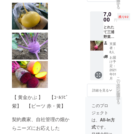
択
はイタ
ク状に
す
今プロジェ
る
リアの
カット
クトを企画
7,0
気候に
してそ
残り92
近い
00
のまま
致しまし
円
為、イ
バー
た。初めて
とれた
タリヤ
ニャカ
て三浦
の試みです
野菜が
ウダ
野菜（7
色々と
や、 ス
ので、色々
～10種
収穫出
ライス
支援
不馴れな点
類前
来ま
して浅
者：
後）を
す。そ
も多いかと
漬けに
8人
お届け
の日、
したり
お届
思います
しま
その日
幅広く
け予
が、ひとつ
す。 年
で一番
定：
使えま
間120種
2021
鮮度の
す。 リ
づつ学んで
年01
類生産
いい野
ターン
改善努力を
こ
月
してお
菜をお
の
金額は
リ
り、三
致します。
届け致
タ
送料込
ー
浦半島
しま
ン
みの設
詳細を見る
宜しくお願
を
は、冬
す。何
選
定で
【 黄金かぶ 】 【ｺｰﾙﾗﾋﾞ
択
い致しま
はイタ
が届く
す
す。 備
る
リアの
かお楽
す。
考欄に
このプロ
紫】 【ビーツ 赤・黄】
気候に
しみ下
お届け
ジェクト
近い
さい！
希望時
為、イ
（各お
契約農家、自社管理の畑か
刻を入
は、
All-In方
タリヤ
野菜の
れて頂
式
です。
らニーズにお応えした
野菜が
説明
けると
色々と
カード
助かり
目標金額に