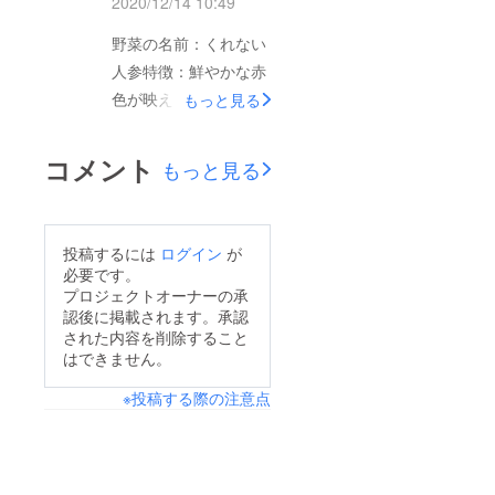
2020/12/14 10:49
でとても綺麗な水菜で
店」にすべきだったと
す。クセが少なくシャ
野菜の名前：くれない
深く反省しています。
キシャキとした食感で
人参特徴：鮮やかな赤
先ず、「三浦野菜」を
す。紫色の理由はポリ
色が映える人参です。
もっと見る
味わって頂かなけれ
フェノールの一種アン
機能性成分である金時
ば、良さが伝わらない
トシアニンを多く含ん
人参のリコピンと西洋
のでジャンルを「まち
コメント
もっと見る
でいるからです。生の
人参に含まれるカロテ
づくり・地域活性化」
ままサラダにも、おひ
ンを両方バランスよく
で公開しましたが、伝
たしや鍋にも！ 野菜
備えた人参です。肉質
わり難かったと思いま
投稿するには
ログイン
が
の名前：赤サラダから
は緻密で、にんじん臭
す。めげずに、次回
必要です。
し菜特徴：紫色が色鮮
が少なく、生でも甘味
プロジェクトオーナーの承
は、1月後半から2月前
やかでサラダの彩りを
認後に掲載されます。承認
を感じます。ジュー
半に少額短期間で、プ
引き立てます！歯ざわ
された内容を削除すること
サーで搾って、人参
ロジェクトを投稿予定
はできません。
り良く、名前にからし
ジュースとして飲んだ
です。今回の支援者様
菜と有りますが、それ
※投稿する際の注意点
り、加熱しても人参の
には、コロナで外出で
ほどパンチはありませ
甘味が強く伝わるの
きない分、巣ごもり
ん、程よい辛さです。
で、幅広く利用できま
パーティを盛り上げて
尚、茹でると色が抜け
す。野菜の名前：カー
頂くアイテムとして、