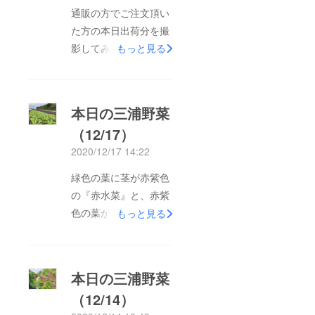
通販の方でご注文頂い
た方の本日出荷分を撮
影してみました。
もっと見る
7000円のリターン例
です。12種入ってま
す。こちらに各野菜の
本日の三浦野菜
紹介カードをお付けし
（12/17）
て発送致します。21日
2020/12/17 14:22
の朝、支援者様のお届
け先情報が判ると思い
緑色の葉に茎が赤紫色
ますので、21日の朝、
の『赤水菜』と、赤紫
出荷しまして、22日～
色の葉が目立つ『赤サ
もっと見る
23日（九州エリア等）
ラダからし菜』の畑で
着で段取りを進めてい
す。絵になる野菜で
ます。今回、プロジェ
す。野菜の名前：赤水
本日の三浦野菜
クトを公開して感じま
菜特徴：茎の部分が赤
した反省点は、ジャン
（12/14）
紫色で、葉の部分が緑
ルを「フード・飲食