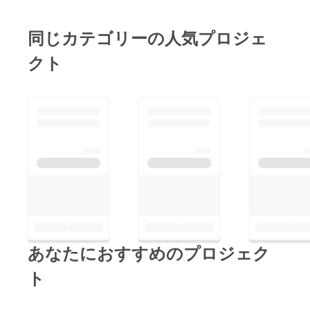
て緑になります。サラ
ボロネロ（黒キャベ
リターン例の掲載数よ
ダがお勧めです。野菜
ツ）特徴：日本でお馴
同じカテゴリーの人気プロジェ
り「三浦野菜」を品数
の名前：カステルフラ
染みのキャベツと形が
多めでお送りしますの
ンコ特徴：イタリア野
クト
違う、葉キャベツの仲
で、愉しんで下さい！
菜のひとつで、チコリ
間です。青汁で知られ
の仲間です。『ウイン
るケールの仲間にあた
ターローズ（冬のバ
り、高い抗酸化力とビ
ラ）』など、美しい愛
タミンCが豊富。葉
称があります。エンダ
が、上に向かって広が
イブとラディッキオ・
る様に成長するので、
トレビーゾの交配種と
畑はちょっと異様な景
言われ、栽培の終盤期
色になります！イタリ
に、葉に直射日光を当
アのトスカーナ地方が
てないように軟白栽培
原産で、繊維質で煮崩
を行い、クロロフィル
あなたにおすすめのプロジェク
れしにくく、ロール
（葉緑素）を除去する
キャベツに向いていま
ト
ことで、美しいクリー
す。炒めても甘味が増
ム色の葉色と滑らかな
して美味しいです。