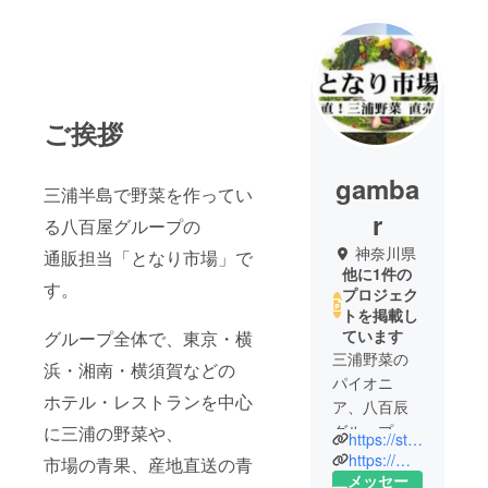
ご挨拶
gamba
三浦半島で野菜を作ってい
r
る八百屋グループの
神奈川県
通販担当「となり市場」で
他に1件の
す。
プロジェク
トを掲載し
ています
グループ全体で、東京・横
三浦野菜の
浜・湘南・横須賀などの
パイオニ
ホテル・レストランを中心
ア、八百辰
グループの
に三浦の野菜や、
https://store.shopping.yahoo.co.jp/tonari-ichiba/
通販部門
https://miurayasai.base.shop/
市場の青果、産地直送の青
「となり市
メッセー