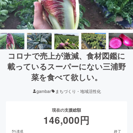
コロナで売上が激減、食材図鑑に
載っているスーパーにない三浦野
菜を食べて欲しい。
gambar
まちづくり・地域活性化
現在の支援総額
146,000
円
終了
5
%達成