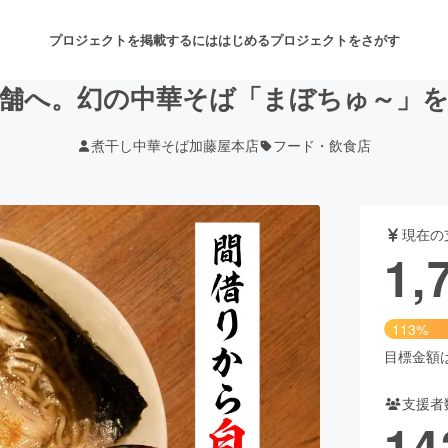
プロジェクトを掲載するには
はじめる
プロジェクトをさがす
舗へ。幻の中華そば「まぼちゅ～」
煮干し中華そば加藤屋本店
フード・飲食店
注目のリターン
注目の新着プロジェクト
募集終了が近いプロジェクト
も
現在の
音楽
舞台・パフォーマンス
1,
ゲーム・サービス開発
フード・飲食店
113%
書籍・雑誌出版
アニメ・漫画
目標金額は1
支援者
チャレンジ
ビューティー・ヘルスケ
14