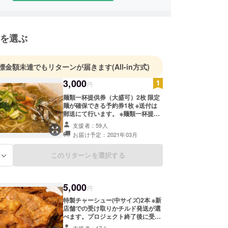
を選ぶ
標金額未達でもリターンが届きます
(All-in方式)
3,000
円
麺類一杯提供券（大盛可）2枚 限定
麺が確保できる予約券1枚 ※送付は
郵送にて行います。 ※麺類一杯提供
券および限定麺予約券の有効期限
支援者：59人
は、2022年3月31日までです。 ※な
お届け予定：2021年03月
お、麺類一杯提供券は取り寄せでも
利用できます。取り寄せを希望され
る場合は、ツイッターのDM（ツ
このリターンを選択する
る
イッターのアカウントをお持ちでな
い方はフェイスブックまたはインス
タグラムのメッセージ機能）にて
5,000
クーポンコード(提供券の裏面に記
円
載)をお知らせください。送料は無料
特製チャーシュー(中サイズ)2本 ※新
です。 ※限定麺は事前にツイッター
店舗での受け取りかチルド発送が選
のDM（ツイッターのアカウントを
べます。プロジェクト終了後に受け
お持ちでない方はフェイスブックま
取り方法と発送時期のご希望をお聞
たはインスタグラムのメッセージ機