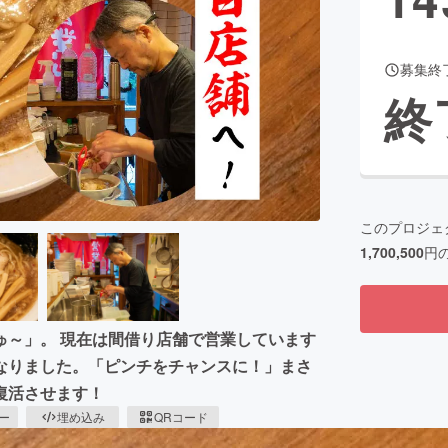
募集終
CAMPFIRE for Social Good
CAMPFIRE Creation
終
CAMPFIREふるさと納税
machi-ya
コミュニティ
このプロジェ
1,700,500
円
ゅ～」。 現在は間借り店舗で営業しています
なりました。「ピンチをチャンスに！」まさ
復活させます！
ピー
埋め込み
QRコード