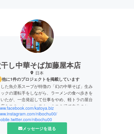
煮干し中華そば加藤屋本店
日本
他に1件のプロジェクトを掲載しています
とした魚介系スープが特徴の「幻の中華そば」生み
ラックの運転手をしながら、ラーメンの食べ歩きを
ていたが、一念発起して仕事をやめ、軽トラの屋台
ン店をスタート、コンテナハウスを経て自分のお店
/www.facebook.com/katoya.biz
までに。クラウドファンディングによるご支援を経
/www.instagram.com/nibochu00/
京都山科で営業中。
mobile.twitter.com/nibochu00
メッセージを送る