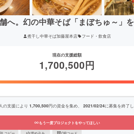
舗へ。幻の中華そば「まぼちゅ～」
煮干し中華そば加藤屋本店
フード・飲食店
現在の支援総額
1,700,500
円
人の支援により
1,700,500
円の資金を集め、
2021/02/24
に募集を終了し
もう一度プロジェクトをやってほしい
RLコピー
埋め込み
QRコード