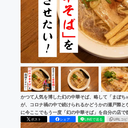
まちづくり・地域活性化
かつて人気を博した幻の中華そば、略して「まぼち
が、コロナ禍の中で続けられるかどうかの瀬戸際と
に今ここでもう一度「幻の中華そば」を自分の店で
ポスト
シェア
LINEで送る
URLコ