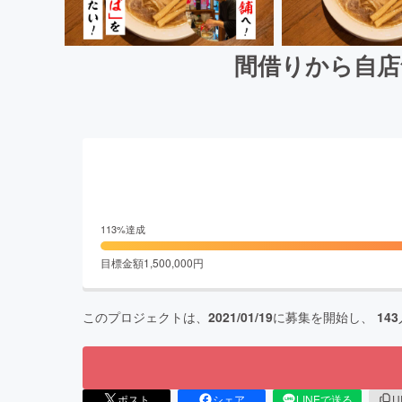
間借りから自店
113
%達成
目標金額
1,500,000
円
このプロジェクトは、
2021/01/19
に募集を開始し、
143
ポスト
シェア
LINEで送る
U