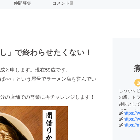
仲間募集
コメント
2
ろし」で終わらせたくない！
成と申します。現在59歳です。
ば○○」という屋号でラーメン店を営んでい
しっかり
分の店舗での営業に再チャレンジします！
の親。ト
趣味とし
でラーメ
https:/
を持てる
https:/
て、今は
https://