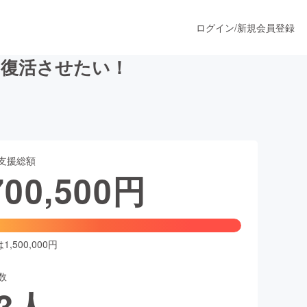
ログイン
/
新規会員登録
を復活させたい！
うすぐ公開されます
支援総額
プロダクト
700,500
円
ファッション
スポーツ
,500,000円
数
ア
ソーシャルグッド
3
人