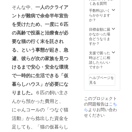
す。 ＜
＞ ・詳
くある質問
猫のお
しい
そんな中、
一人のクライア
悩み相
サービ
手数料はいく
談につ
ントが難病で余命半年宣告
ス内容
らかかります
いて＞
は、
か？
を受けたため、一度に６匹
・希望
にゃん
期間を
コール
目標金額に届
の高齢で投薬と治療食が必
ご選択
ウェブ
かなかった場
くださ
サイト
合どうなりま
要な猫の行く末を託され
い。 ・
のペー
すか？
備考欄
ジ
る、という事態が起き、急
に、お
「nyan
支援で困った
悩み相
call.co
遽、彼らが次の家族を見つ
時はどこに相
談用の
m/cats
談したらいい
けるまで安心・安全な環境
ご希望
alon/」
ですか？
ユー
の
で一時的に生活できる「仮
ザー
「キャ
ヘルプページを
ID（半
ットサ
見る
暮らしハウス」が必要にな
角英数
ロンス
字8文字
ペース
りました。
６匹の飼い主さ
以上）
レンタ
このプロジェクト
と、
ル」セ
んから預かった費用と、
の問題報告は
こち
ニック
クショ
ネーム
にゃんコールの「つなぐ猫
ら
よりお問い合わ
ンをご
（ユー
確認く
せください
活動」から捻出した資金を
ザIDと
ださい
は異な
・2021
足しても、「猫の仮暮らし
る内
年６月1