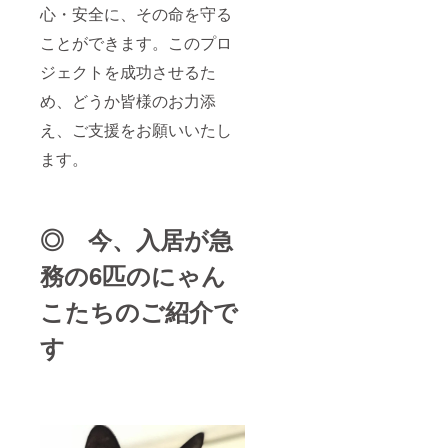
コール
どの決
心・安全に、その命を守る
ウェブ
定事項
サイト
等、諸
ことができます。このプロ
のペー
般の事
ジ
情によ
ジェクトを成功させるた
「nyan
りご希
call.co
め、どうか皆様のお力添
望に添
m/servi
えない
え、ご支援をお願いいたし
ce/」の
場合が
「01.猫
ござい
ます。
さんの
ます。
お悩み
あらか
相談」
じめご
セク
了承く
ション
ださ
◎ 今、入居が急
をご確
い。 ・
認くだ
「キャ
務の6匹のにゃん
さい。
ットサ
・2021
ロンご
こたちのご紹介で
年5月〜
利用規
2021年
約
7月のい
（https:
す
ずれか
//nyanc
を開始
all.com/
月とし
terms/#
た半年
salon）
間、
」に準
にゃん
拠させ