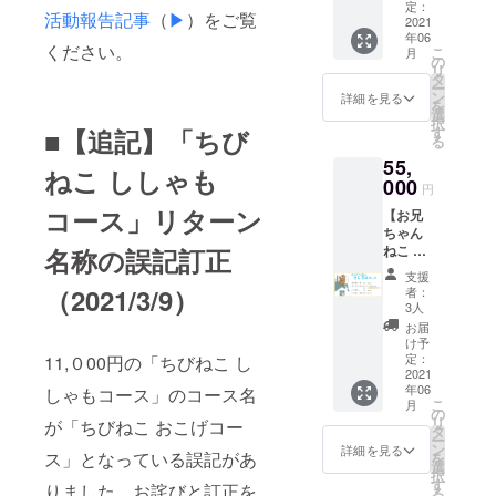
＞
より
定：
活動報告記事
（
▶︎
）をご覧
メッ
2021
◆セラピス
年06
セージ
ください。
ト2020年６
こ
月
・ポス
の
リ
月号「動物
トカー
タ
ー
ド１枚
ン
へのホリス
詳細を見る
を
・ド
選
ティックケ
択
リップ
■【追記】「ちび
す
る
ア 免疫力
バッグ
55,
コー
を高める猫
ねこ ししゃも
ヒー３
000
円
の経絡マッ
個 ・
コース」リターン
【お兄
コース
サージ」担
ちゃん
ター１
ねこ そ
名称の誤記訂正
個 ※消
らまめ
費税、
支援
コー
送料を
（2021/3/9）
者：
ス】 ・
含みま
3人
にゃん
す。
お届
コール
け予
より
定：
11,０00円の「ちびねこ し
メッ
2021
年06
しゃもコース」のコース名
セージ
こ
月
・ポス
の
リ
が「ちびねこ おこげコー
トカー
タ
ー
ド１枚
ン
詳細を見る
ス」となっている誤記があ
を
・ド
選
択
リップ
す
りました。お詫びと訂正を
る