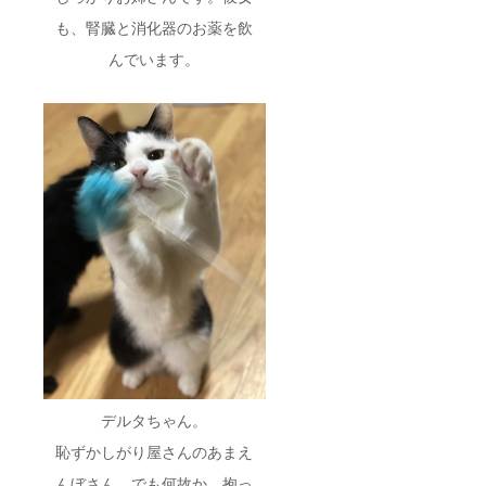
ただき
ます。
も、腎臓と消化器のお薬を飲
（サロ
ン内の
んでいます。
キッチ
ン利用
可） ・
サロン
は、オ
フィス
兼自宅
につ
き、人
間と猫
スタッ
フの生
活の場
でもあ
りま
す。あ
らかじ
めご承
知おき
くださ
デルタちゃん。
い。
恥ずかしがり屋さんのあまえ
んぼさん。でも何故か、抱っ