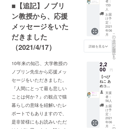
を始めまし
者：
■【追記】ノブリ
にゃん
153
た。これを
コール
人
前身に現在
より
ン教授から、応援
お届
メッ
け予
は「にゃん
セージ
定：
メッセージをいた
コール」と
2021
※特典が
年06
不要な
名を改め
だきました
こ
月
方は本
の
て、シッ
リ
コース
タ
ー
（2021/4/17）
ティングの
をお選
ン
詳細を見る
を
びくだ
選
他、猫との
択
さい。
す
る
暮らしをご
金額の
10年来の知己、大学教授の
2,2
体験いただ
上乗せ
00
も可能
円
く啓蒙活動
ノブリン先生から応援メッ
ですの
や、会員制
【べび
で、可
セージをいただきました。
ねこ あ
能な金
猫のお悩み
めコー
額にて
『人間にとって最も悲しい
相談、家族
ス】 ・
ご支援
支援
にゃん
をなくした
ことは何か？』の観点で猫
をいた
者：
コール
だけれ
56人
猫さんと新
暮らしの意味を紐解いたレ
より
ば幸い
お届
しい家族を
メッ
です。
け予
ポートでもありますので、
セージ
定：
つなぐ活動
※消費税
・ポス
2021
を含み
是非皆様にもお読みいただ
と、猫の総
年06
トカー
ます。
こ
月
合窓口的な
ド１枚
の