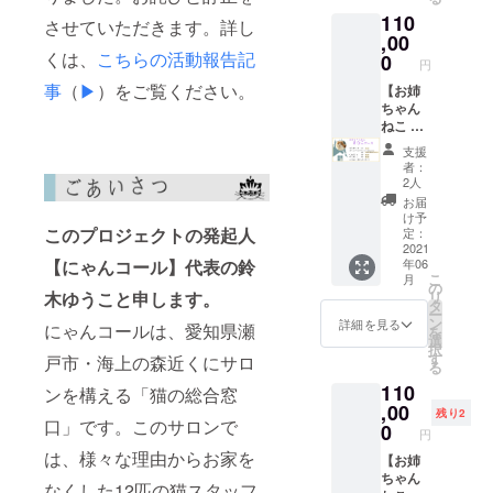
バッグ
110
コー
させていただきます。詳し
ヒー５
,00
個 ・
くは、
こちらの活動報告記
0
円
コース
事
（
▶︎
）をご覧ください。
ター２
【お姉
個 ※消
ちゃん
費税、
ねこ き
送料を
なこ
支援
含みま
コー
者：
す。
ス】 ・
2人
にゃん
お届
コール
け予
より
このプロジェクトの発起人
定：
メッ
2021
【にゃんコール】代表の鈴
年06
セージ
こ
月
・ポス
の
木ゆうこと申します。
リ
トカー
タ
ー
ド１枚
ン
詳細を見る
にゃんコールは、愛知県瀬
を
・ド
選
択
リップ
す
戸市・海上の森近くにサロ
る
バッグ
110
コー
ンを構える「猫の総合窓
ヒー５
,00
残り2
口」です。このサロンで
個 ・
0
円
コース
は、様々な理由からお家を
ター２
【お姉
個 ・マ
ちゃん
なくした12匹の猫スタッフ