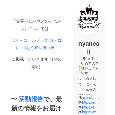
『仮暮らしハウスのそれか
ら』については、
にゃんコールブログ カテゴ
nyanca
リ：つなぐ猫活動（▶︎）
ll
日本
に掲載していきます,（4/30
初めてのプ
追記）
ロジェクト
です
はじめまし
て。にゃん
コール代表
の鈴木ゆう
〜
活動報告
で、最
nyancall2239
こです。い
https://nyancall.com/
新の情報をお届け
ろいろな訳
https://twitter.com/nyancall2239
https://www.instagram.com/nyancall/
があって