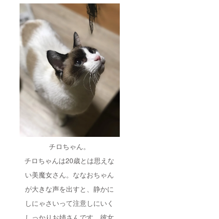
談ルー
によっ
ムは消
ては、
去され
不可と
ます
させて
（権利
いただ
終了後
く場合
ににゃ
がござ
んコー
いま
ル会員
す。 ・
にご入
にゃん
会いた
コール
だくこ
の猫ス
とで、
タッフ
引き続
を利用
き継続
した催
利用し
しは不
ていた
可とな
だくこ
りま
とは可
す。 ・
チロちゃん。
能で
飲食物
す）。
のお持
チロちゃんは20歳とは思えな
ち込み
につい
い美魔女さん。ななおちゃん
ては、
が大きな声を出すと、静かに
相談に
より決
しにゃさいって注意しにいく
定とさ
せてい
しっかりお姉さんです。彼女