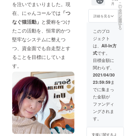
・ポス
含みま
を注いでまいりました。現
こ
月
トカー
す。 ＜
の
リ
ド１枚
キャッ
タ
在、にゃんコールでは
「つ
ー
・ド
トサロ
ン
詳細を見る
を
リップ
ン１日
選
なぐ猫活動」
と愛称をつけ
択
バッグ
レンタ
す
る
コー
たこの活動を、恒常的かつ
ルにつ
このプロ
ヒー１
いて＞
ジェクト
堅牢なシステムに整えつ
個 ・猫
・備考
のお悩
欄に、
は、
All-In方
つ、資金面でも自走型とす
み相談
スペー
式
です。
（半年
スレン
ることを目標にしていま
分） ※
タルに
目標金額に
消費
ついて
す。
関わらず、
税、送
ご希望
料を含
のおよ
2021/04/30
みま
その内
23:59:59
ま
す。 ※
容を記
特典の
載して
でに集まっ
お届け
くださ
た金額が
は6月以
い。 ＜
降です
キャッ
ファンディ
が、お
トサロ
ングされま
悩み相
ン１日
談期間
レンタ
す。
は５月
ルに関
開始可
する注
能で
意事項
支援に関するよ