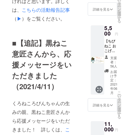
ければと思います。詳しく
リ
※消費
タ
内容に広げ
ー
税、送
ン
は、
こちらの活動報告記事
詳細を見る
を
て活動して
料を含
選
択
みま
（
▶︎
）をご覧ください。
います。
す
る
す。
5,5
オフィスで
00
円
開く
■【追記】黒ねこ
【ちび
「キャット
ねこ お
こげ
意匠さんから、応
サロン」の
コー
他各所 に
支援
ス】 ・
援メッセージをい
者：
て、ペット
にゃん
56人
コール
食育指導士
お届
ただきました
より
け予
として活動
メッ
定：
（2021/4/11）
した経験や
セージ
2021
年06
・ポス
保有資格、
こ
月
トカー
の
リ
これまでの
ド１枚
タ
ー
くろねころびんちゃんの生
・ド
実践経験を
ン
詳細を見る
を
リップ
選
元に独自に
みの親、黒ねこ意匠さんか
択
バッグ
す
る
まとめた
コー
ら応援メッセージをいただ
11,
ヒー２
様々な猫向
個 ※消
000
きました！ 詳しくは、
こ
円
けの講座も
費税、