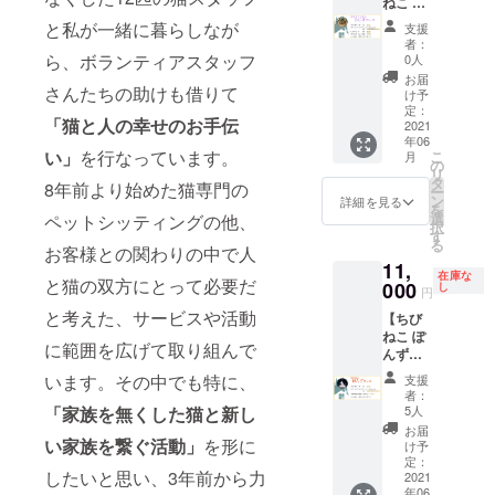
グカッ
ねこ ひ
プ１個
じき
と私が一緒に暮らしなが
支援
※消費
コー
者：
税、送
ス】 ・
ら、ボランティアスタッフ
0人
料を含
にゃん
お届
さんたちの助けも借りて
みま
コール
け予
す。
より
定：
「猫と人の幸せのお手伝
メッ
2021
年06
セージ
い」
を行なっています。
こ
月
・ポス
の
リ
トカー
タ
8年前より始めた猫専門の
ー
ド１枚
ン
詳細を見る
を
・ド
選
ペットシッティングの他、
択
リップ
す
る
バッグ
お客様との関わりの中で人
11,
コー
在庫な
と猫の双方にとって必要だ
ヒー５
000
し
円
個 ・
と考えた、サービスや活動
【ちび
コース
ねこ ぽ
ター１
に範囲を広げて取り組んで
んず
個 ・
コー
キャッ
います。その中でも特に、
支援
ス】 ・
トサロ
者：
にゃん
ン１日
「家族を無くした猫と新し
5人
コール
レンタ
お届
より
い家族を繋ぐ活動」
を形に
ル ※消
け予
メッ
費税、
定：
したいと思い、3年前から力
セージ
2021
送料を
年06