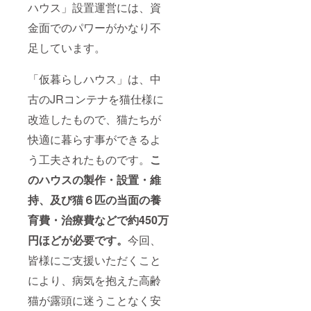
容）を
日〜
ハウス」設置運営には、資
記載し
2021年
てくだ
11月30
金面でのパワーがかなり不
さい。
日のい
なお、
足しています。
ずれか1
重複等
日。日
でご希
程はご
「仮暮らしハウス」は、中
望に添
相談の
えない
上決定
古のJRコンテナを猫仕様に
場合も
とさせ
ござい
ていた
改造したもので、猫たちが
ますの
だきま
であら
すが、
快適に暮らす事ができるよ
かじめ
連休や
ご了承
お盆の
う工夫されたものです。
こ
くださ
ペット
のハウスの製作・設置・維
い。 ＜
シッ
猫のお
ティン
持、及び猫６匹の当面の養
悩み相
グ繁忙
談に関
期は除
育費・治療費などで約450万
する注
外させ
意事項
ていた
円ほどが必要です。
今回、
＞ ・詳
だくこ
しい
と、ま
皆様にご支援いただくこと
サービ
たコロ
ス内容
により、病気を抱えた高齢
ナ禍に
は、
よる自
猫が露頭に迷うことなく安
にゃん
治体な