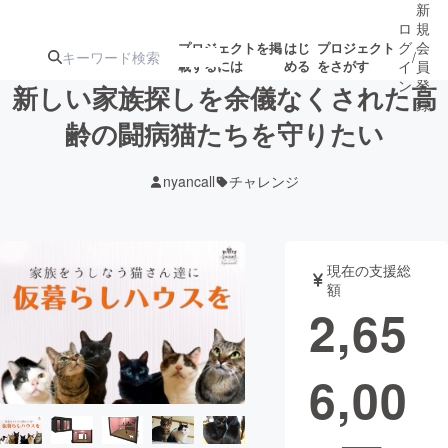
新
ロ
規
グ
会
プロジェクトを掲
はじ
プロジェクト
/
載するには
める
をさがす
イ
員
ン
登
新しい家族探しを余儀なくされた高
録
齢の闘病猫たちを守りたい
人気のプロ
注目のリ
注目の新着プロ
募集終了が近いプ
もうすぐ公開
nyancall
チャレンジ
ジェクト
ターン
ジェクト
ロジェクト
されます
アート・写真
音楽
現在の支援総
額
2,65
テクノロジー・ガジェット
ゲーム・サ
6,00
映像・映画
書籍・雑誌
ビジネス・起業
チャレンジ