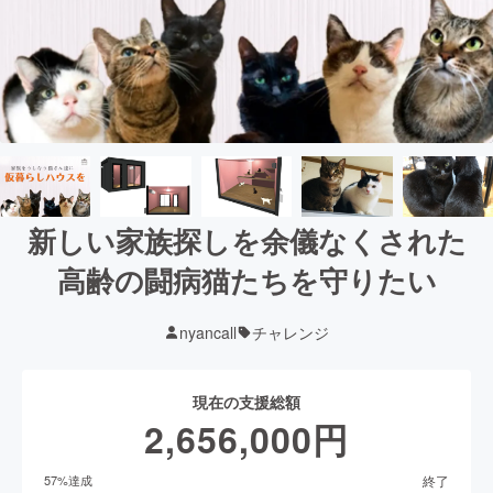
新しい家族探しを余儀なくされた
高齢の闘病猫たちを守りたい
nyancall
チャレンジ
現在の支援総額
2,656,000
円
終了
57
%達成