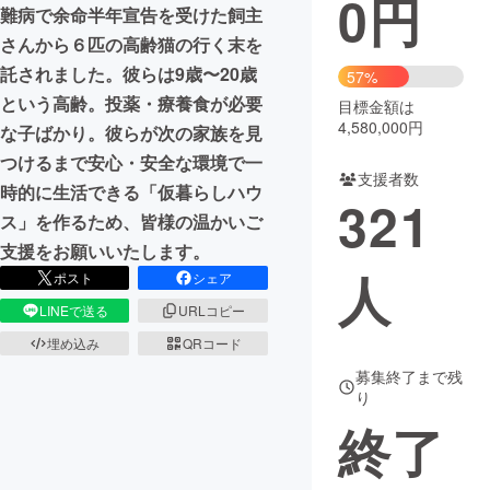
0
円
難病で余命半年宣告を受けた飼主
まちづくり・地域活性化
さんから６匹の高齢猫の行く末を
託されました。彼らは9歳〜20歳
57%
という高齢。投薬・療養食が必要
目標金額は
CAMPFIRE for Social Good
CAMPFIRE Creation
4,580,000円
な子ばかり。彼らが次の家族を見
CAMPFIREふるさと納税
machi-ya
コミュニティ
つけるまで安心・安全な環境で一
支援者数
時的に生活できる「仮暮らしハウ
321
ス」を作るため、皆様の温かいご
支援をお願いいたします。
人
ポスト
シェア
LINEで送る
URLコピー
埋め込み
QRコード
募集終了まで残
り
終了