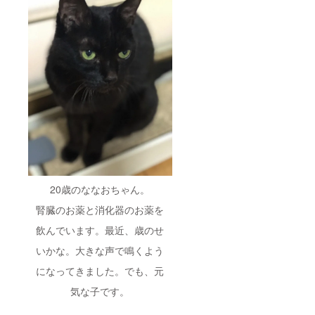
コール
ていた
会員
だきま
「猫の
すので
お悩み
ご同意
相談」
くださ
サービ
い。 ・
スと同
ご利用
等の
時間
サービ
は、10
スをご
時〜17
利用に
時の中
なれま
で連続5
す。た
時間を
だし、
上限と
ご相談
させて
は、指
いただ
定の
きま
20歳のななおちゃん。
Web相
す。 ・
談ルー
ご利用
腎臓のお薬と消化器のお薬を
ムのみ
人数
でお受
は、６
飲んでいます。最近、歳のせ
けさせ
名を上
ていた
限とさ
いかな。大きな声で鳴くよう
だきま
せてい
になってきました。でも、元
す。 ・
ただき
半年
ます。
気な子です。
後、
・ご利
Web相
用内容