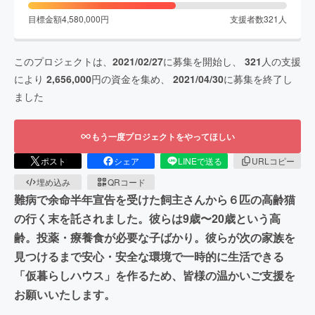
目標金額
4,580,000
円
支援者数
321
人
このプロジェクトは、
2021/02/27
に募集を開始し、
321
人の支援
により
2,656,000
円の資金を集め、
2021/04/30
に募集を終了し
ました
もう一度プロジェクトをやってほしい
ポスト
シェア
LINEで送る
URLコピー
埋め込み
QRコード
難病で余命半年宣告を受けた飼主さんから６匹の高齢猫
の行く末を託されました。彼らは9歳〜20歳という高
齢。投薬・療養食が必要な子ばかり。彼らが次の家族を
見つけるまで安心・安全な環境で一時的に生活できる
「仮暮らしハウス」を作るため、皆様の温かいご支援を
お願いいたします。