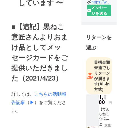
しています 〜
https://www.instagram.com/nyancall.official/
やってきた
メッセー
12匹の猫と
ジを送る
暮らしなが
ら、猫と人
■【追記】黒ねこ
が幸せに暮
意匠さんよりおま
らせるお手
リターンを
伝いをさせ
け品としてメッ
選ぶ
ていただい
ています。
セージカードをご
目標金額
提供いただきまし
猫好きが高
未達でも
じて取得し
リターン
た（2021/4/23）
が届きま
た資格と過
す
(All-in
去の経験か
方式)
ら、2013年
詳しくは、
こちらの活動報
1,1
より猫専門
00
告記事
（
▶︎
）をご覧くださ
円
のペット
【てん
い。
シッター
しねこ
（キャット
うに
シッター）
コー
支援
ス】 ・