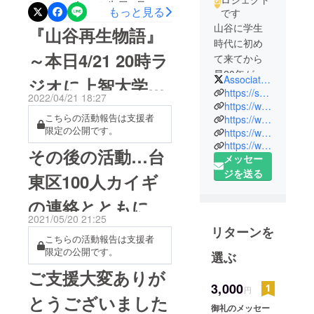
しでしょうか？先日6月18日
もっと見る
です
に荒川社会福祉協議会のあ
山谷に学生
『山谷再生物語』
時代に初め
らかわ地域活動サロンふ
～本日4/21 20時ラ
て来てから
らっと.フラットで講演した
早20年が経
AssociatesYui
ジオに上智大学の
時の動画を皆様にお知らせ
ちました。
https://sanya-yui.net/
2022/04/21 18:27
しようと思いご報告です！
現在、一般
https://www.facebook.com/YUIAssociatesInc
学生が出演
こちらの活動報告は支援者
https://www.facebook.com/SanyaCafe2018
社団法人 結
ユニーク・アイ「山谷の多
限定の公開です。
https://www.facebook.com/SanyaCleanup
ＹＵＩの代
様性！まちづくりに多望な
https://www.facebook.com/mago.yoshihira/
表理事とし
その後の活動…台
メッセー
まごころさん」自己紹介の
て、東京の
ジを送る
東区100人カイギ
途中から始まっています。
貧困地域で
ある山谷
多望ですみません、とメー
の連絡とともに
（さんや）
2021/05/20 21:25
ルで書いていたところから
で多様性を
リターンを
こちらの活動報告は支援者
このタイトルが付きまし
活かしたま
限定の公開です。
選ぶ
ちづくりの
た！とても現場をよくご存
ご支援大変ありが
事業活動を
知の専門家から山谷をあま
3,000
行っていま
円
とうございました
り知らない方まで幅広い層
す。特に支
御礼のメッセー