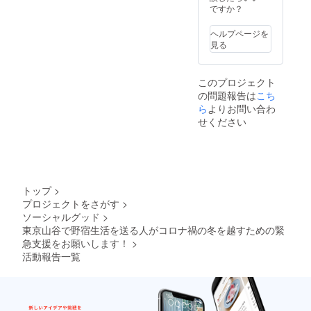
の生活に慣れてしまう、と
ナ収束
ですか？
くるいい面悪い面あるので
後、人
いう状況を幾度となく目に
数に
すが、生きていく選択をす
ヘルプページを
よって
見る
しています。あるべき「支
は密を
るために来るのだと思う
避けて
援」の形とはどういうもの
と、山谷という場所の希少
複数回
このプロジェクト
か、一人ひとりの元々持っ
開催し
性が伺えます。世の中に絶
の問題報告は
こち
ます）
ている力を活かして更にま
ら
よりお問い合わ
望したとしても生きていけ
せください
ちづくりの担い手にと導く
る場所がある、実はこれっ
ことはできないか、そんな
てすごいことなのでは、
方向性で今後の事業活動の
と！ 悪く言われることもあ
展開を考えております。
りますが、これをどういい
トップ
>
（そもそも私個人としては
プロジェクトをさがす
>
方向に持っていけるのか、
ソーシャルグッド
>
支援という言葉が上から下
いつも考えてしまいます。
東京山谷で野宿生活を送る人がコロナ禍の冬を越すための緊
目線の様であまり好きでは
急支援をお願いします！
>
隅田川で週に一回ごはん配
活動報告一覧
ないのですが、便宜上使用
り、そしてやはり具合が悪
しております）コロナの緊
いという人がいるので月に
急支援の活動を経て、また
一回巡回看護で隅田川にも