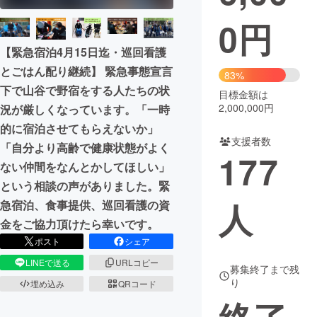
0
円
まちづくり・地域活性化
【緊急宿泊4月15日迄・巡回看護
とごはん配り継続】 緊急事態宣言
CAMPFIRE for Social Good
CAMPFIRE Creation
83%
下で山谷で野宿をする人たちの状
CAMPFIREふるさと納税
machi-ya
コミュニティ
目標金額は
2,000,000円
況が厳しくなっています。「一時
的に宿泊させてもらえないか」
支援者数
「自分より高齢で健康状態がよく
177
ない仲間をなんとかしてほしい」
という相談の声がありました。緊
人
急宿泊、食事提供、巡回看護の資
金をご協力頂けたら幸いです。
ポスト
シェア
LINEで送る
URLコピー
募集終了まで残
り
埋め込み
QRコード