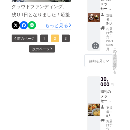
その人自身
るのですがその分野でよく
中でも予防に細心の注意を
メッ
クラウドファンディング、
が生きてい
セージ
言う『魚を与えるのではな
払いつつ、巡回看護と食事
く力を回復
活動報
残り1日となりました！応援
支援
く魚を捕る網を』という視
告
提供を続けていきます。特
していく場
者：
してくださった方々、本当
（2021
54人
もっと見る
所にもなっ
点が日本の福祉分野に足り
に巡回看護はコツコツと長
年5月頃
お届
にありがとうございます。
発送し
ています。
け予
ないことを日々痛感してい
い時間をかけて信頼関係を
ます）
定：
報告になかなか時間が割け
前のページ
1
2
3
その特徴を
さんや
2021
ます。例えるなら、野宿の
かけて続けてやっと医療に
大きく活か
年05
カフェ
ずにいて歯がゆい思いをし
次のページ
こ
月
緊急支援の段階（魚を与え
ケーキ
の
していくこ
繋がる、生活保護に繋が
リ
ているのですが、やっと4つ
券（有
タ
とができれ
ー
る）から、生活保護受給で
る、といった性質のもので
効期限
ン
詳細を見る
めの活動報告を。日中は山
を
ば、共に地
2022年
選
地域生活の段階（魚を捕る
択
すのでそのための予算を頂
4月）
す
域の問題解
谷で時間を過ごしつつ、夜
る
網を）というステージの移
けたこと、皆さまに大変感
決を図り、
30,
は隅田川の首都高高架下で
行に伴って支援の在り方を
000
山谷に住ま
謝しております。お一人お
円
寝ていらっしゃる野宿の方
う人がみん
変えなくてはいけないので
御礼の
一人に直接お礼を申し上げ
たちも多くいらっしゃいま
な「山谷」
メッ
はと。生活保護受給となっ
たい気持ちですがまずはご
セージ
を誇ること
す。元々玉姫公園で野宿の
活動報
て囲い込み型の選択肢のな
支援
報告として御礼の言葉をお
ができる、
告
人のお友だちが隅田川にい
者：
（2021
そんな寛容
い支援（与えるだけ） では
5人
届けしたいと思います。有
年5月頃
る、というので昨年夏頃に
お届
な地域社会
なく、役割分担・分業化す
発送し
難うございました！その
け予
紹介されたことがきっかけ
を築くこと
ます）
定：