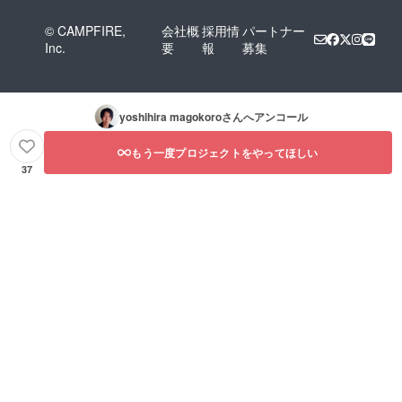
© CAMPFIRE,
会社概
採用情
パートナー
Inc.
要
報
募集
yoshihira magokoro
さんへアンコール
もう一度プロジェクトをやってほしい
37