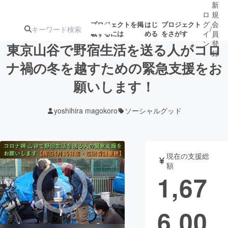
新
ロ
規
グ
会
プロジェクトを掲
はじ
プロジェクト
/
載するには
める
をさがす
イ
員
ン
登
東京山谷で野宿生活を送る人がコロ
録
ナ禍の冬を越すための緊急支援をお
願いします！
人気のプロ
注目のリ
注目の新着プロ
募集終了が近いプ
もうすぐ公開
ジェクト
ターン
ジェクト
ロジェクト
されます
yoshihira magokoro
ソーシャルグッド
アート・写真
音楽
現在の支援総
テクノロジー・ガジェット
ゲーム・サ
額
1,67
映像・映画
書籍・雑誌
6,00
ビジネス・起業
チャレンジ