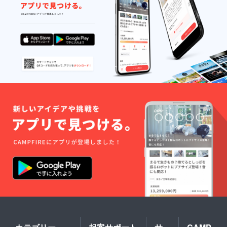
大きな経験を積んだような
行こう、ということになり
気がしています。このよう
ました。高血圧でもあり最
な機会を与えて下さった皆
近頭痛が酷い、家族でくも
さんに感謝しつつ、活動を
膜下出血だった人がいる、
継続してきます。今後とも
というので心配して看護師
どうぞよろしくお願いいた
さんと一緒にでかけまし
します。2021年4月23日、
た。服薬の話をしつつも、
義平真心
結局お話がちょっとした治
療？のような側面もあって
お話長くなります(笑) 医療
を受けるのを頑なに拒む人
も多いのですが、話をして
くれるようになると信頼関
係が段々出来てきて、何か
あった時に医療に繋ぐこと
ができる手助けができるか