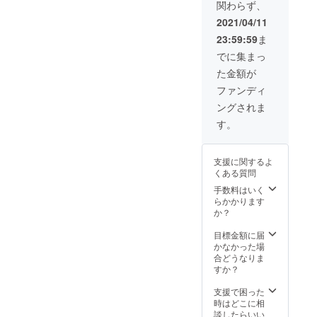
演の紹介が本日8月7日に
関わらず、
んの電話インタビューを受
四品又
ら山谷はもっとよくなると
はシェ
2021/04/11
やっとできたということ、
け、記事が佐賀新聞と静岡
フおす
仰る方も…。あ、ごはん配
23:59:59
ま
すめ一
多望(忙)ぶりを察してくださ
新聞に掲載されました。是
品券
りは大丈夫かしら？と思っ
でに集まっ
れば大変幸いに思います…
（有効
非ご一読くだされば幸いで
た金額が
ていると、「あなたたちは
期限
また後日限定公開で巡回看
す。この分野になじみがな
2022年
ファンディ
本当に慈善活動としてやっ
4月）
護の活動（ファイザープロ
い方も多いかと思うので少
ングされま
山谷ま
ているのが分かる」と言っ
ちある
グラムに採択されまし
す。
し解説を加えますと、『支
きご招
てもらってホッとした
た！）、結YUI全体での事業
待（コ
える意識が強すぎると』と
り…。とりあえず文句言う
ロナ収
支援に関するよ
活動の動きなどご報告させ
いう部分は『 与えるだけの
束後）
人であっても誰であっても
くある質問
さんや
ていただきたいと思いま
支援 （は尊厳をおとしめ
カフェ
手数料はいく
変わらずできる限り公平に
での義
らかかります
す。今後とも応援のほど、
る）』と読みかえると更に
平真心
接していこうと思う瞬間で
か？
どうぞよろしくお願いいた
山谷の
分かりやすくなるかもしれ
すね。（今はないですけど
現状と
目標金額に届
します。2022年8月7日 義
ません。やはり与えられる
まちづ
かなかった場
どやされたりすることもあ
くりの
合どうなりま
平 真心
のに慣れてしまうと返って
展望に
すか？
るのです。）・ここ（山
ついて
依存的になり、自分自身の
講演ご
谷）だったら何とか生きて
支援で困った
招待
時はどこに相
能力を活かすこともなくそ
いけると思って人がやって
（コロ
談したらいい