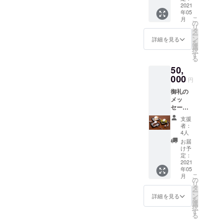
ることで収容施設化を回避
間、色々な事が重なり多忙
さんや
2021
ができるの
なのです。のちのち白髭橋
年05
カフェ
し、当事者の自主的な選択
ではない
な日々を過ごしておりまし
こ
月
のディ
の
北側にも行くようになり、
リ
か、そんな
ナーの
の機会をつくりエンパワメ
タ
た。・野宿の人の雨天時の
ー
おでん
あれ、センター前でお会い
ン
詳細を見る
思いで活動
を
ントを促進する（自らの力
四品又
緊急宿泊・生活保護を切ら
選
択
を続けてい
しましたね、という方も多
はシェ
す
で生活手段を整えていく、
る
れそうになった人のサポー
フおす
ます。
くて自転車で出かけて、皆
50,
すめ一
そのサポートをする） 、そ
トで福祉事務所へ同行・生
品券
000
さんに声をかけながらごは
円
（有効
れが山谷のまちづくりの形
活保護申請同行や居場所を
御礼の
期限
ん配ってきております。中
である、と確信しておりま
メッ
2022年
なくした人の受入れ・倒れ
にはちょうど起きていて
セージ
4月）
す！この前の数枚のスライ
た方、調子の悪い方たちの
活動報
支援
（私たちが起こしてしまう
告
者：
ドも関連しているので見て
緊急対応などなどありまし
（2021
4人
人もいるのですが）話をし
年5月頃
頂ければ、そしてついでに
お届
た。このクラウドファン
発送し
たいモードの方たちもいて
け予
（？）講演動画全体を見て
ます）
定：
ディングの緊急支援で関わ
長い時間お話されることも
さんや
2021
頂ければ、更にご意見等頂
年05
りをもった野宿の人や生活
カフェ
あり。・最近缶の値段がキ
こ
月
のケー
の
けたりしたらとてもとても
リ
保護の人が多くなり、「仲
キと
タ
ロ67円から140円台に上
ー
コー
ン
嬉しいです。個人的な感想
詳細を見る
間が困ってるんだけどこれ
を
ヒー
がって生活が楽になった・
選
択
（あとがき）それにしても
セット
す
出来ないかな？」みたいな
る
生活保護の人もお金がなく
券（有