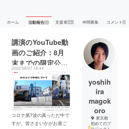
ホーム
支援者
仲間募集
コメント
活動報告
99+
2
13
講演のYouTube動
画のご紹介：8月
末までの限定公
2022/08/07 16:44
開！
yoshih
ira
magok
oro
コロナ第7波の真っただ中で
東京都
すが、皆さまいかがお過ご
初めてのプ
ロジェクト