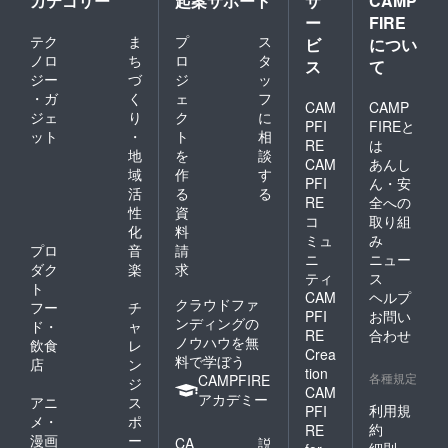
カテゴリー
起案サポート
サ
CAMP
な、と、その敷居を下げる
ー
FIRE
テク
ま
プ
ス
ビ
につい
作業をしているんだと思い
ノロ
ち
ロ
タ
ス
て
ます。そして人柄もさるこ
ジー
づ
ジ
ッ
・ガ
く
ェ
フ
とながらコミュニケーショ
CAM
CAMP
ジェ
り
ク
に
PFI
FIREと
ン能力が高い看護師平さ
ット
・
ト
相
RE
は
地
を
談
ん、巡回看護で貴重な役割
CAM
あんし
域
作
す
PFI
ん・安
を果たしてくれています。
活
る
る
RE
全への
性
資
平さんをはじめとした理想
コ
取り組
化
料
ミュ
み
を共有する仲間と巡回看
プロ
音
請
ニ
ニュー
ダク
楽
求
護、継続していくことに
ティ
ス
ト
CAM
ヘルプ
なっていますのでまた別の
クラウドファ
フー
チ
PFI
お問い
ンディングの
ド・
ャ
場ででもご報告できればと
RE
合わせ
ノウハウを無
飲食
レ
Crea
思います。そして実は本
料で学ぼう
店
ン
tion
各種規定
CAMPFIRE
ジ
日、ずっと膝が痛くて治し
CAM
アカデミー
アニ
ス
利用規
PFI
たい、病院に連れて行って
メ・
ポ
約
RE
くれと治療を決意した人と
漫画
ー
CA
説