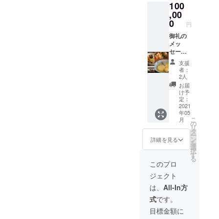
元々ソフトな声と言われる
100
突然の問い合わせが増えま
効期限
なったら缶集めしている人
2022年
,00
のですが、マスクをしてマ
した。山谷という土地柄な
4月）
0
がいる（ネガティブに捉え
円
山谷ま
イクだとソフト通り越して
らではかもしれない日々の
ちある
御礼の
るよりは自分で何とかしよ
ぼけて聞こえにくくてすみ
きご招
メッ
トラブルなどもありまし
うとしている）・空き缶置
待（コ
セージ
ません。そして個人的には
た…。といった状態でした
ロナ収
活動報
支援
いていたら盗まれることも
束後）
告
者：
首の筋が気になりますね…
ので、ご容赦頂けたら幸い
（2021
2人
ある中でも色々助け合って
年5月頃
ちょっとお肉がほしい。
お届
です(__)実はこの緊急支援の
発送し
困っている人（受給者の人
け予
SNS恐怖症の私（義平）で
ます）
定：
間にも色々な失敗を積み重
も含めて）にお金を融通し
さんや
2021
すのでこうやって自分で公
年05
ねてしまいつつも、それも
カフェ
合っている話をよく聞きま
こ
月
ケーキ
の
開することはありませんの
リ
あって乗り越えてよりよく
とコー
タ
す。助け合いの世界だ
ー
ヒー
ン
でよかったらこの機会にご
詳細を見る
知りあえた当事者の方たち
を
セット
なぁ、といつも思います。
選
択
覧くだされば幸いです。活
券（有
す
もいて、やはり失敗は成功
る
（ただ度を超えて返せなく
効期限
このプロ
動に追われてばかりではな
の母、継続こそ力だな、と
2022年
なるとと友情に響くので時
ジェクト
4月）
く、少しでも皆さんに活動
噛みしめて今後も頑張って
さんや
は、
All-In方
に要注意だったりしま
カフェ
紹介をしなくては、です
いこうと思います。共同通
式
です。
のディ
す。）中には独自論とし
ね！更に更に、6月18日の講
ナーの
信の記事共同通信の記者さ
目標金額に
て・炊出しとかなくなった
おでん