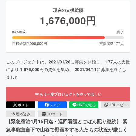
現在の支援総額
1,676,000
円
終了
83
%達成
目標金額
2,000,000
円
支援者数
177
人
このプロジェクトは、
2021/01/26
に募集を開始し、
177
人の支援
により
1,676,000
円の資金を集め、
2021/04/11
に募集を終了し
ました
もう一度プロジェクトをやってほしい
ポスト
シェア
LINEで送る
URLコピー
埋め込み
QRコード
【緊急宿泊4月15日迄・巡回看護とごはん配り継続】 緊
急事態宣言下で山谷で野宿をする人たちの状況が厳しく