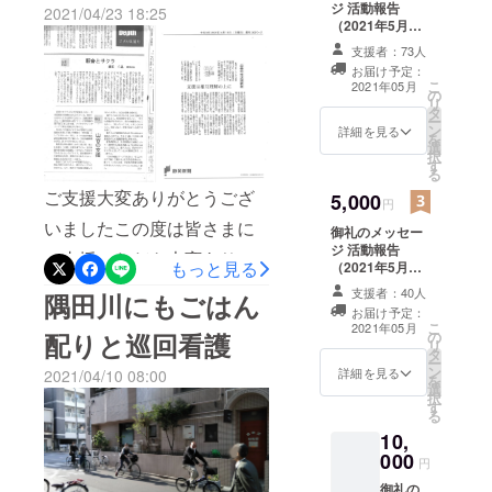
に出来る限り分かりやす
ジ 活動報告
援の側面で
2021/04/23 18:25
（2021年5月頃
は居住支
く、と皆さんの表情を確認
発送します）
支援者：73人
援、就労支
しながらお話をしていると
お届け予定：
援の他、週
こ
2021年05月
の
ついつい2時間近く話し続け
リ
一回の地域
タ
ー
てしまいました…笑生活保
ン
清掃やコロ
詳細を見る
を
選
ナ禍野宿の
択
護受給はゴールではなく、
す
る
方にごはん
地域での自立的生活と健康
ご支援大変ありがとうござ
5,000
配りのボラ
円
維持のためのスタートそし
いましたこの度は皆さまに
ンティア活
御礼のメッセー
ジ 活動報告
動を行って
てそして！こちらがその当
ご支援いただき大変ありが
もっと見る
（2021年5月頃
います。
日午前中に作成したスライ
発送します） さ
とうございました。クラウ
支援者：40人
隅田川にもごはん
山谷に色ん
んやカフェコー
ドです↓現場の色んな人の声
お届け予定：
ドファンディング最後の日
ヒー又はカフェ
な人が訪れ
こ
2021年05月
配りと巡回看護
の
ラテ券（有効期
を聴いていると政策提言に
リ
ること、住
にご連絡してからあっとい
タ
限2022年4月）
ー
ン
まうこと、
詳細を見る
2021/04/10 08:00
繋げたいと思うばかり…
う間に日が経ってしまいま
を
選
それが地域
択
（その力なし）自己紹介で
す
した。御礼のご挨拶が遅く
る
の活力にも
も途上国開発支援を目指し
10,
なってしまって申し訳あり
なってい
000
円
ていたことを申し上げてい
て、そして
ません。今後もコロナ禍の
御礼の