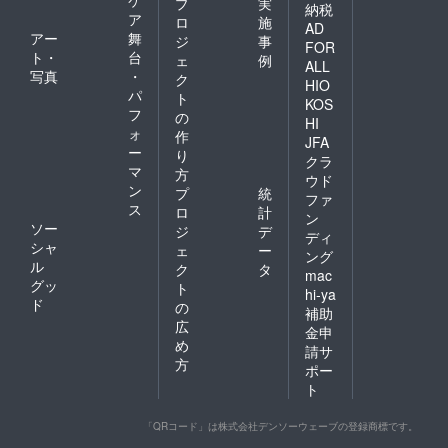
ケ
プ
実
納税
ア
ロ
施
AD
アー
舞
ジ
事
FOR
ト・
台
ェ
例
ALL
写真
・
ク
HIO
パ
ト
KOS
フ
の
HI
ォ
作
JFA
ー
り
クラ
マ
方
ウド
ン
プ
統
ファ
ス
ロ
計
ン
ソー
ジ
デ
ディ
シャ
ェ
ー
ング
ル
ク
タ
mac
グッ
ト
hi-ya
ド
の
補助
広
金申
め
請サ
方
ポー
ト
「QRコード」は株式会社デンソーウェーブの登録商標です。