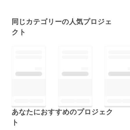
ます。もしこの活動報
大特価となります。是
告をご覧になっている
非この機会にご検討い
方がいらっしゃいまし
ただけましたら幸いで
同じカテゴリーの人気プロジェ
たら、是非ともよろし
ございます。こちらか
クト
くお願いいたます。最
ら新プロジェクトをご
終最後のお願いに参り
覧いただけます。
ました。本プロジェク
↓↓↓半額以上でお届
ト、『第2弾！！イタ
け！大人気の北新地
リア産生ハム（プロ
【堀】熟成牛ロースト
シュート）とサラミ、
ビーフとスペイン産生
合計8トンの在庫を廃
ハム！どうぞよろしく
棄処分から救いたい』
お願い申し上げます。
へは下記からお入りい
ただけます。
↓↓↓https://camp-
あなたにおすすめのプロジェク
fire.jp/projects/view/49
4305当店の自慢の生
ト
ハム（プロシュート）