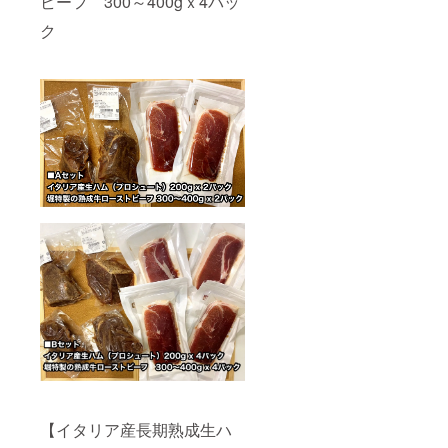
ビーフ 300～400gｘ4パッ
ク
【イタリア産長期熟成生ハ