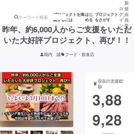
新
ロ
規
グ
会
プロジェクトを掲
はじ
プロジェクト
/
載するには
める
をさがす
イ
員
ン
登
昨年、約6,000人からご支援をいただ
録
いた大好評プロジェクト、再び！！
人気のプロ
注目のリ
注目の新着プロ
募集終了が近いプ
もうすぐ公開
堀内 誠
フード・飲食店
ジェクト
ターン
ジェクト
ロジェクト
されます
アート・写真
音楽
現在の支援総
額
3,88
テクノロジー・ガジェット
ゲーム・サ
9,28
映像・映画
書籍・雑誌
ビジネス・起業
チャレンジ