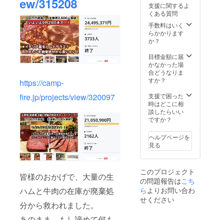
ew/315208
消費
支援に関するよ
税、送
ために試行
くある質問
料全て
錯誤してお
込み価
手数料はいく
ります。
格と
らかかります
なって
か？
是非お近く
おりま
にお越しの
す。 ※
目標金額に届
際はお寄り
ヤマト
かなかった場
運輸ま
合どうなりま
くださいま
たは、
すか？
https://camp-
せ。
佐川急
便の
fire.jp/projects/view/320097
支援で困った
クール
時はどこに相
便（冷
談したらいい
凍）で
ですか？
お届け
いたし
ヘルプページを
ます。
見る
このプロジェクト
皆様のおかげで、大量の生
の問題報告は
こち
ら
よりお問い合わ
ハムと牛肉の在庫が廃棄処
せください
分から救われました。
あのまま、もし諦めて何も