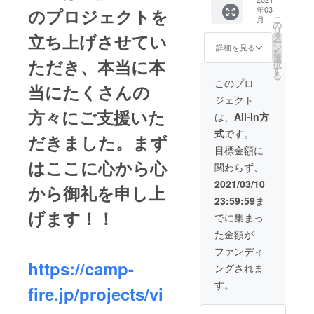
ト）ス
シュしてい
でご用
年03
のプロジェクトを
ライ
意させ
こ
ます。意外
月
ス 200
の
ていた
リ
と走ってい
ｇｘ4
立ち上げさせてい
タ
だきま
ー
パック
ン
詳細を見る
した。
るときに仕
を
堀特性
選
※価格は
ただき、本当に本
択
事のアイデ
の熟成
す
消費
る
牛ロー
アがふと沸
このプロ
税、送
当にたくさんの
スト
料全て
いてくるこ
ジェクト
ビー
込み価
方々にご支援いた
ともありま
フ 300
は、
All-In方
格と
～400g
す。仕事の
なって
式
です。
ｘ4パッ
だきました。まず
おりま
ほとんどの
ク ※通
目標金額に
す。 ※
アイデアは
常販売
ヤマト
はここに心から心
関わらず、
価格
運輸ま
ランニング
20,500
2021/03/10
たは、
から御礼を申し上
中に思い浮
円を
佐川急
23:59:59
ま
49％OF
かんだもの
便の
げます！！
Fの
でに集まっ
クール
がほとんど
10,400
便（冷
た金額が
です。
円でご
凍）で
用意さ
ファンディ
日々スタッ
お届け
せてい
いたし
https://camp-
フと意見を
ングされま
ただき
ます。
交換しなが
まし
す。
fire.jp/projects/vi
た。 ※
らより良い
価格は
お店にする