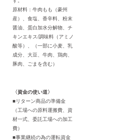
す。
原材料：牛肉もも（豪州
産）、食塩、香辛料、粉末
醤油、蛋白加水分解物、チ
キンエキス/調味料（アミノ
酸等）、（一部に小麦、乳
成分、大豆、牛肉、鶏肉、
豚肉、ごまを含む）
〈資金の使い道〉
■リターン商品の準備金
（工場への原料運搬費、資
材一式、委託工場への加工
費）
■事業継続の為の運転資金