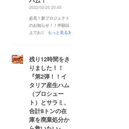
ハム！
す。もしこの活動報告
2022/02/25 20:45
をご覧になっている方
必見！新プロジェクト
がいらっしゃいました
のお知らせ！！半額以
ら、是非ともよろしく
上でお届け！大人気の
もっと見る
お願いいたます。最終
北新地【堀】熟成牛
最後のお願いに参りま
ローストビーフとスペ
した。半額以上でお届
イン産生ハム！こちら
け！大人気の北新地
残り12時間をき
から新プロジェクトを
【堀】熟成牛ロースト
りました！！
ご覧いただけます。
ビーフとスペイン産生
『第2弾！！イ
↓↓↓半額以上でお届
ハム！
け！大人気の北新地
タリア産生ハム
↓↓↓https://camp-
【堀】熟成牛ロースト
fire.jp/projects/view/56
（プロシュー
ビーフとスペイン産生
3595リターン品の最
ト）とサラミ、
ハム！前回はたくさん
高品質のアメリカ産ア
合計8トンの在
のご支援をいただきま
ンガス牛ローストビー
庫を廃棄処分か
して本当にありがとう
フと世界三大生ハムの
ございました。今回新
ら救いたい』
一つであるスペイン産