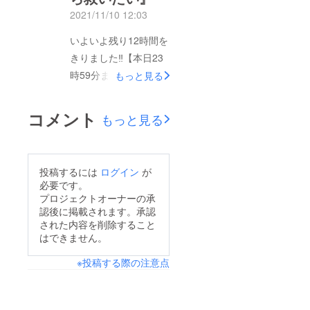
たに新プロジェクトを
生ハム（ハモンセラー
2021/11/10 12:03
立ち上げさせていただ
ノ）を是非この機会に
いよいよ残り12時間を
くことなりましたので
食べていただけました
きりました‼【本日23
お知らせさせていただ
ら幸いでございます。
時59分まで】 『第2
もっと見る
きます。コロナ第6派
弾！！イタリア産生ハ
で牛肉在庫の行き場が
ム（プロシュート）と
完全に無くなり、今回
コメント
もっと見る
サラミ、合計8トンの
再度、特製ロースト
在庫を廃棄処分から救
ビーフに加工して皆様
いたい』おかげさま
のご自宅にお届けいた
投稿するには
ログイン
が
で、現在までに800人
します。今回は世界の
必要です。
を超えるご支援をいた
プロジェクトオーナーの承
三大生ハムの一つであ
認後に掲載されます。承認
だきました。当初の予
るスペイン産生ハム
された内容を削除すること
想を遥かに超えるご支
（ハモンセラーノ）も
はできません。
援をいただき本当にあ
お付けしてリターン品
※投稿する際の注意点
りがとうございます！
をご用意させていただ
本プロジェクトも本日
きました。キャンプ
でいよいよ終了となり
ファイヤー限定での超