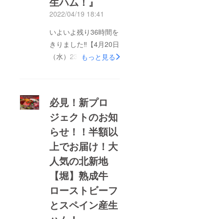
生ハム！』
2022/04/19 18:41
いよいよ残り36時間を
きりました‼【4月20日
（水）23時59分ま
もっと見る
で】半額以上でお届
け！大人気の北新地
【堀】熟成牛ロースト
必見！新プロ
ビーフとスペイン産生
ジェクトのお知
ハム！おかげさまで、
らせ！！半額以
現在までに400人を超
えるご支援をいただき
上でお届け！大
ました。当初の予想を
人気の北新地
遥かに超えるご支援を
【堀】熟成牛
いただき本当にありが
ローストビーフ
とうございます！本プ
とスペイン産生
ロジェクトも明日でい
よいよ終了となりま