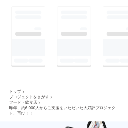
とサラミを1人でも多
くの方々にお届けでき
ればと思っておりま
す。もちろんお店の儲
けは全くなく、赤字覚
悟のプロジェクトで
す。１ℊでも廃棄処分
から救われますこと心
から願っております。
トップ
>
プロジェクトをさがす
>
フード・飲食店
>
昨年、約6,000人からご支援をいただいた大好評プロジェク
ト、再び！！