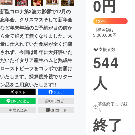
0
円
新型コロナ第3波の影響で12月の
まちづくり・地域活性化
忘年会、クリスマスそして新年会
129%
など年末年始のご予約が目の前か
目標金額は
CAMPFIRE for Social Good
CAMPFIRE Creation
3,000,000円
ら全て消えて無くなりました。大
CAMPFIREふるさと納税
machi-ya
コミュニティ
量に仕入れていた食材が全く消費
支援者数
されず、今回は昨年に大好評いた
544
だいたイタリア産生ハムと熟成牛
ローストビーフをコラボでお届け
人
いたします。採算度外視でリター
ン品をご用意いたします!!
ポスト
シェア
LINEで送る
URLコピー
募集終了まで残
り
埋め込み
QRコード
終了