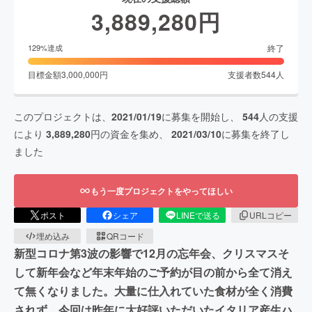
3,889,280
円
終了
129
%達成
目標金額
3,000,000
円
支援者数
544
人
このプロジェクトは、
2021/01/19
に募集を開始し、
544
人の支援
により
3,889,280
円の資金を集め、
2021/03/10
に募集を終了し
ました
もう一度プロジェクトをやってほしい
ポスト
シェア
LINEで送る
URLコピー
埋め込み
QRコード
新型コロナ第3波の影響で12月の忘年会、クリスマスそ
して新年会など年末年始のご予約が目の前から全て消え
て無くなりました。大量に仕入れていた食材が全く消費
されず、今回は昨年に大好評いただいたイタリア産生ハ