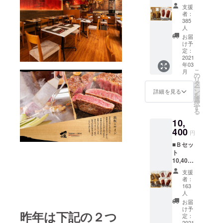
円 イ
に色々なお
支援
タリア
者：
肉を食べ歩
産長期
385
熟成生
人
いてきまし
ハム
お届
た。お肉と
（プロ
け予
一言で言っ
シュー
定：
2021
ト）ス
ても奥深
年03
ライ
こ
月
く、まだま
ス 200
の
リ
ｇｘ2
タ
だ知らない
ー
パック
ン
詳細を見る
ことばかり
を
堀特性
選
択
ですが、一
の熟成
す
る
牛ロー
つ一つ新し
10,
スト
い発見があ
400
ビー
円
る度に子供
フ 300
■Ｂセッ
～400g
のようには
ト
ｘ2パッ
しゃいでし
10,400
ク ※通
円 イ
常販売
まいます。
支援
タリア
価格
者：
休みの日
産長期
10,250
163
熟成生
は、趣味の
人
円を
ハム
46％OF
お届
マラソンで
（プロ
け予
Fの
昨年は下記の２つ
リフレッ
シュー
定：
5,450円
2021