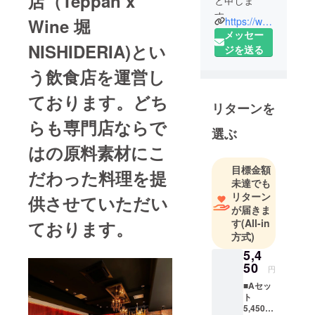
店（Teppan x
と申しま
す。
https://www.facebook.com/makotorepazza
Wine 堀
大阪生まれ
メッセー
NISHIDERIA)とい
の大阪育
ジを送る
ち。大学を
う飲食店を運営し
卒業してか
らずっと食
ております。どち
リターンを
肉の輸入商
らも専門店ならで
社で働いて
選ぶ
きました。
はの原料素材にこ
ちょうど10
目標金額
年前に独立
だわった料理を提
未達でも
し会社を設
リターン
供させていただい
立し、念願
が届きま
だった飲食
す
(All-in
ております。
店をオープ
方式)
ンすること
5,4
ができまし
50
円
た。
■Aセッ
お肉が大好
ト
5,450
きで、本当