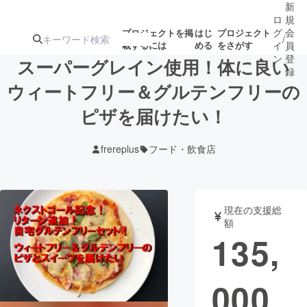
新
ロ
規
グ
会
プロジェクトを掲
はじ
プロジェクト
/
載するには
める
をさがす
イ
員
ン
登
スーパーグレイン使用！体に良い
録
ウィートフリー＆グルテンフリーの
ピザを届けたい！
人気のプロ
注目のリ
注目の新着プロ
募集終了が近いプ
もうすぐ公開
ジェクト
ターン
ジェクト
ロジェクト
されます
frereplus
フード・飲食店
アート・写真
音楽
現在の支援総
テクノロジー・ガジェット
ゲーム・サ
額
135,
映像・映画
書籍・雑誌
000
ビジネス・起業
チャレンジ