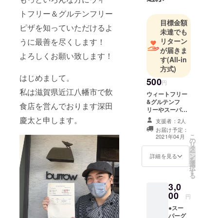
店を渡り歩
トフリー＆グルテンフリー
き形、様式
目標金額
にとらわれ
ピザを知っていただけるよ
未達でも
ない独自の
リターン
うに最善を尽くします！
飲食感を磨
が届きま
よろしくお願い致します！
く
す
(All-in
28歳の歳に
方式)
はじめまして。
自分にしか
500
円
表現できな
私は滋賀県近江八幡市で飲
ウィートフリー
い接客、そ
&グルテンフ
食店を営んでおります深田
リーやスーパー
こから広が
グレインを使っ
慶太と申します。
る料理の世
支援者：2人
た商品開発資金
お届け予定：
界をお客様
として活用させ
こ
2021年04月
の
ていただきま
に味わって
リ
タ
す。 お礼のメッ
ー
もらおうと
ン
セージをお送り
詳細を見る
を
frere+を開店
選
いたします。
択
す
現在36歳
る
更なる表現
3,0
00
の確立とし
円
て、自分自
●スー
パーグ
身が一番必