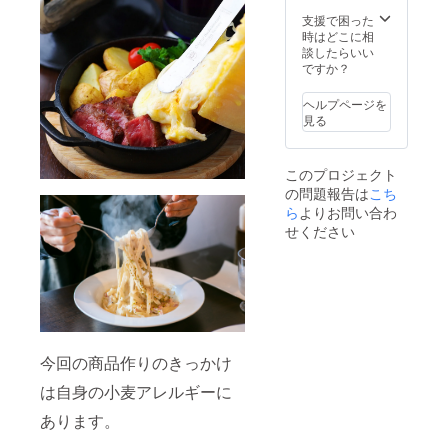
トフ
リー&グ
支援で困った
ルテン
時はどこに相
フリー
談したらいい
スイー
ですか？
ツ ※内
容はお
ヘルプページを
任せに
見る
なりま
す。
このプロジェクト
の問題報告は
こち
ら
よりお問い合わ
せください
今回の商品作りのきっかけ
は自身の小麦アレルギーに
あります。