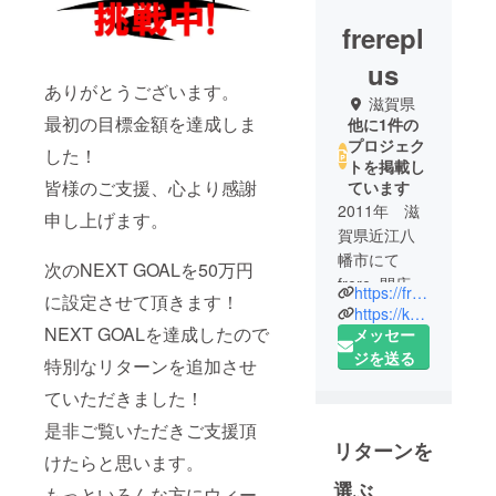
frerepl
us
ありがとうございます。
滋賀県
最初の目標金額を達成しま
他に1件の
プロジェク
した！
トを掲載し
皆様のご支援、心より感謝
ています
2011年 滋
申し上げます。
賀県近江八
幡市にて
次のNEXT GOALを50万円
frere+開店
https://frere-plus.gorp.jp/
に設定させて頂きます！
2020年 滋
https://kd6t301.gorp.jp/
NEXT GOALを達成したので
賀県近江八
メッセー
幡市にて2店
ジを送る
特別なリターンを追加させ
舗となる
ていただきました！
burrow開店
是非ご覧いただきご支援頂
20代で和洋
リターンを
色々なジャ
けたらと思います。
ンルの飲食
選ぶ
もっといろんな方にウィー