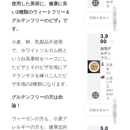
年05
使用した美容に、健康に良
グカッ
をお送
こ
月
プ×1 ※
りいた
の
リ
い2種類のウィートフリー＆
オリジ
します
タ
ー
ナルマ
ン
詳細を見る
グルテンフリーのピザ』で
を
グカッ
選
択
プにグ
す
す。
る
ルテン
3,9
フリー
の焼き
00
小麦、卵、乳製品不使用
円
菓子を
自宅グ
詰め合
で、ホワイトソルガム粉と
ルテン
わせた
いう白高黍粉をベースにし
フリー
ものに
セット
なりま
支援
たピザとそのピザ生地にア
・肉バ
す。 ・
者：
ルシェ
グルテ
5人
マランサスを練りこんだピ
フこだ
ンフ
お届
わり
リー専
け予
ザ生地の2種類になります。
ベーコ
門店の
定：
ンを
2021
お食事
年05
使った
券×1 ※
グルテンフリーの方は勿
こ
月
ウィー
ご来店
の
リ
トフ
論！
の際
タ
ー
リー＆
に、回
ン
詳細を見る
を
グルテ
数券を
選
択
ヴィーガンの方も、小麦ア
ンフ
ご提示
す
る
リーピ
くださ
レルギーの方も、健康志向
5,0
ザ×1 ・
い。 ※