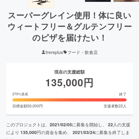
スーパーグレイン使用！体に良い
ウィートフリー＆グルテンフリー
のピザを届けたい！
frereplus
フード・飲食店
現在の支援総額
135,000
円
終了
270
%達成
目標金額
50,000
円
支援者数
22
人
このプロジェクトは、
2021/02/05
に募集を開始し、
22
人の支援
により
135,000
円の資金を集め、
2021/03/24
に募集を終了しま