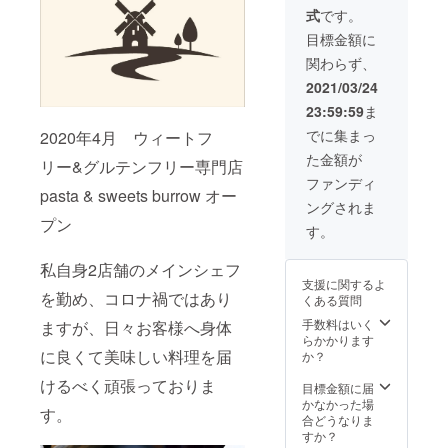
フリー
考欄にご希望の
式
です。
の近江
お名前をご記入
牛の
ください。 ※記
目標金額に
グー
載するお名前が
関わらず、
ラッ
公的秩序に反す
シュ×2
る場合はお断り
2021/03/24
・
させていただき
23:59:59
ま
ウィー
ます。
トフ
でに集まっ
2020年4月 ウィートフ
リー&グ
た金額が
ルテン
リー&グルテンフリー専門店
フリー
ファンディ
pasta & sweets burrow オー
ピザ生
ングされま
地（プ
プン
レー
す。
ン）×2
枚 ・
私自身2店舗のメインシェフ
ウィー
支援に関するよ
トフ
を勤め、
コロナ禍ではあり
くある質問
リー&グ
ルテン
手数料はいく
ますが、日々お客様へ身体
フリー
らかかります
に良くて美味しい料理を届
ピザ生
か？
地（ア
けるべく頑張っておりま
マラン
目標金額に届
サス）
かなかった場
す。
×2枚 ・
合どうなりま
ウィー
すか？