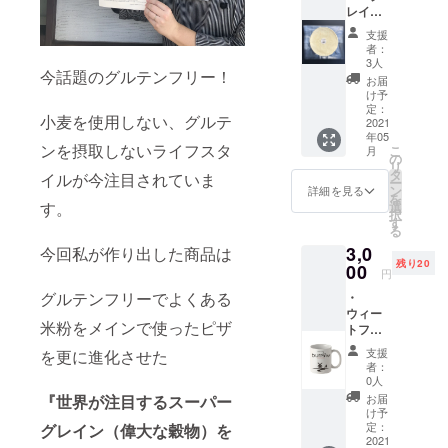
レイン
要とし、今
使用の
支援
必要とされ
ウィー
者：
トフ
3人
ていると思
今話題のグルテンフリー！
リー&グ
お届
うグルテン
ルテン
け予
フリー
フリー専門
定：
小麦を使用しない、グルテ
ピザ
2021
店burrowを
年05
（プ
ンを摂取しないライフスタ
こ
月
開店
レー
の
リ
ン）×1
タ
イルが今注目されていま
ー
枚 ●
ン
詳細を見る
を
スー
す。
選
択
パーグ
す
る
レイン
3,0
今回私が作り出した商品は
使用の
残り20
ウィー
00
円
トフ
グルテンフリーでよくある
・
リー&グ
ウィー
ルテン
米粉をメインで使ったピザ
トフ
フリー
リー＆
ピザ
支援
を更に進化させた
グルテ
（アマ
者：
ンフ
ランサ
0人
リー焼
ス）×1
『世界が注目するスーパー
お届
き菓子
枚 お礼
け予
を詰合
のメッ
定：
グレイン（偉大な穀物）を
せたマ
2021
セージ