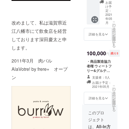
お食事
ス）×3
す。 ※
お届
セット
枚 お礼
お食事
け予
シェフ
のメッ
定：
券の有
のこだ
2021
セージ
効期限
年05
わりが
をお送
は2021
改めまして、私は滋賀県近
こ
月
詰まっ
りいた
の
年5月～
リ
たグル
します
タ
2021年
江八幡市にて飲食店を経営
ー
テンフ
ン
12月末
詳細を見る
を
リーの
選
しております深田慶太と申
日迄に
択
お食事
す
なりま
る
セット
します。
す。 ※
を真空
100,000
ピザ、
円
残り5
パック
スイー
2011年3月 肉バル
してお
・商品製造協力
ツは冷
届けし
者権 ウィートフ
凍した
AlaVotre! by frere+ オープ
ます。
リー&グルテン
状態で
・
フリーピザ生地
お送り
ン
支援者：0人
ウィー
の製品ラベルに
いたし
お届け予定：
トフ
製造協力者とし
ます。
こ
2021年05月
リー&グ
の
てお名前を記載
解凍後
リ
ルテン
タ
させていただき
お召し
ー
フリー
ン
ます。 そして、
詳細を見る
上がり
を
のパス
選
お礼のメッセー
くださ
択
タ×2 ・
す
ジ、ウィートフ
い。
る
ウィー
リー&グルテン
このプロ
トフ
フリーピザをお
ジェクト
リー&グ
送りいたします
ルテン
※支援時、必ず備
は、
All-In方