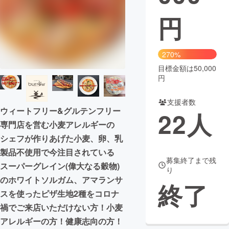
円
まちづくり・地域活性化
CAMPFIRE for Social Good
CAMPFIRE Creation
270%
CAMPFIREふるさと納税
machi-ya
コミュニティ
目標金額は50,000
円
支援者数
ウィートフリー&グルテンフリー
22
人
専門店を営む小麦アレルギーの
シェフが作りあげた小麦、卵、乳
製品不使用で今注目されている
募集終了まで残
スーパーグレイン(偉大なる穀物)
り
のホワイトソルガム、アマランサ
終了
スを使ったピザ生地2種をコロナ
禍でご来店いただけない方！小麦
アレルギーの方！健康志向の方！