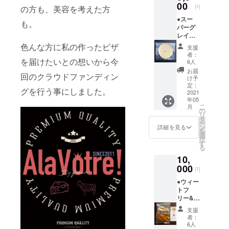
グルテ
00
一回の
円
の方も、美容を考えた方
ンフ
ご来店
●スー
リー専
で複数
も。
パーグ
門店の
枚ご利
レイン
素材に
用いた
使用の
こだ
色んな方に私の作ったピザ
だけま
支援
ウィー
わった
す。 ※
者：
トフ
を届けたいとの想いから今
スイー
お食事
6人
リー&グ
ツ×2 ・
券の有
お届
回のクラウドファンディン
ルテン
グルテ
効期限
け予
フリー
ンフ
定：
は2021
グを行う事にしました。
ピザ
2021
リー専
年5月～
年05
（プ
門店の
2021年
こ
月
レー
お食事
の
12月末
リ
ン）×3
券×1 ※
タ
日迄に
ー
枚 ●
ご来店
ン
なりま
詳細を見る
を
スー
の際
選
す。
択
パーグ
に、回
す
る
レイン
数券を
10,
使用の
ご提示
ウィー
000
くださ
円
トフ
い。 ※
●ウィー
リー&グ
一回の
トフ
ルテン
ご来店
リー&グ
フリー
で複数
ルテン
ピザ
枚ご利
支援
フリー
（アマ
用いた
者：
のペア
ランサ
だけま
6人