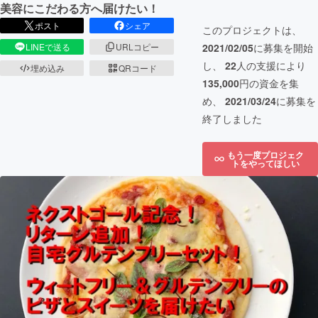
美容にこだわる方へ届けたい！
ポスト
シェア
このプロジェクトは、
2021/02/05
に募集を開始
LINEで送る
URLコピー
し、
22
人の支援により
埋め込み
QRコード
135,000
円の資金を集
め、
2021/03/24
に募集を
終了しました
もう一度プロジェク
トをやってほしい