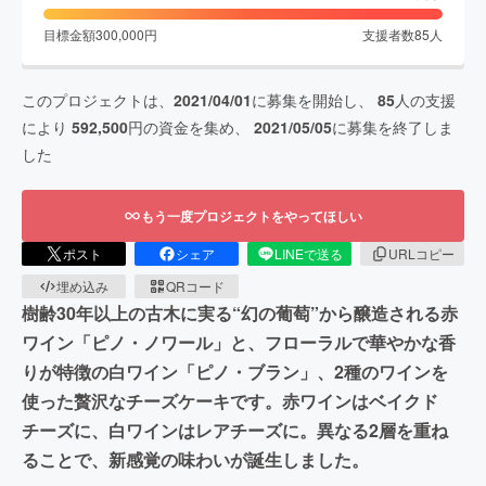
目標金額
300,000
円
支援者数
85
人
このプロジェクトは、
2021/04/01
に募集を開始し、
85
人の支援
により
592,500
円の資金を集め、
2021/05/05
に募集を終了しま
した
もう一度プロジェクトをやってほしい
ポスト
シェア
LINEで送る
URLコピー
埋め込み
QRコード
樹齢30年以上の古木に実る“幻の葡萄”から醸造される赤
ワイン「ピノ・ノワール」と、フローラルで華やかな香
りが特徴の白ワイン「ピノ・ブラン」、2種のワインを
使った贅沢なチーズケーキです。赤ワインはベイクド
チーズに、白ワインはレアチーズに。異なる2層を重ね
ることで、新感覚の味わいが誕生しました。