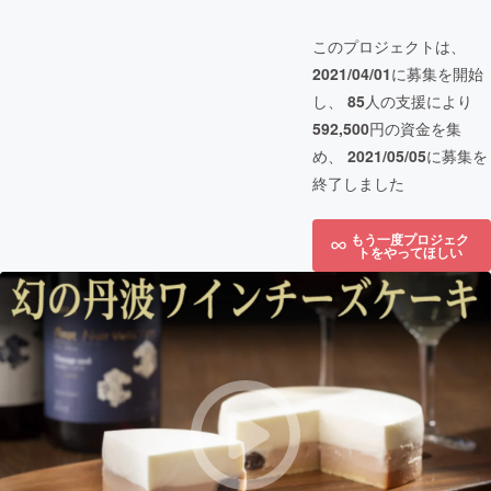
このプロジェクトは、
2021/04/01
に募集を開始
し、
85
人の支援により
592,500
円の資金を集
め、
2021/05/05
に募集を
終了しました
もう一度プロジェク
トをやってほしい