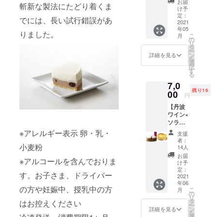
お届
分が一切な
斬新な製法にたどり着くま
ア、2層
け予
い本物の味
が織り
定：
でには、長い試行錯誤があ
なす大
2021
をお客様に
年05
人の
りました。
お届けでき
こ
月
チーズ
の
リ
ると嬉しい
ケーキ
タ
ー
※アレル
ン
詳細を見る
です。
を
ギー表
選
択
示 卵・
す
る
乳・小
現在店舗は
7,0
麦粉 ※
一時お休み
残り16
アル
00
円
して、右京
コール
【丹波
を含ん
区太秦の工
ワイン×
でおり
房から京都
ソラア
ます。
オ】赤
駅構内にあ
お子さ
※アレルギー表示 卵・乳・
支援
のベイ
ま、ド
者：
る「グラン
クドと
小麦粉
ライ
14人
ドキヨス
白のレ
バーの
お届
※アルコールを含んでおりま
ア、2層
方や妊
ク」「ギフ
け予
が織り
娠中、
定：
トキヨス
す。お子さま、ドライバー
なす大
2021
授乳中
年06
ク」の二店
人の
の方は
の方や妊娠中、授乳中の方
こ
月
チーズ
お控え
の
に常時チー
リ
ケーキ
くださ
タ
はお控えください
ズケーキ6種
ー
と当店
い 冷凍
ン
詳細を見る
を
一番人
とプリン2種
発送
選