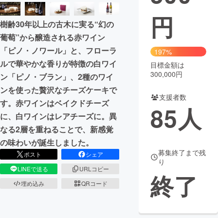
円
まちづくり・地域活性化
樹齢30年以上の古木に実る“幻の
葡萄”から醸造される赤ワイン
CAMPFIRE for Social Good
CAMPFIRE Creation
「ピノ・ノワール」と、フローラ
197%
CAMPFIREふるさと納税
machi-ya
コミュニティ
ルで華やかな香りが特徴の白ワイ
目標金額は
300,000円
ン「ピノ・ブラン」、2種のワイ
ンを使った贅沢なチーズケーキで
支援者数
す。赤ワインはベイクドチーズ
85
人
に、白ワインはレアチーズに。異
なる2層を重ねることで、新感覚
の味わいが誕生しました。
募集終了まで残
ポスト
シェア
り
LINEで送る
URLコピー
終了
埋め込み
QRコード