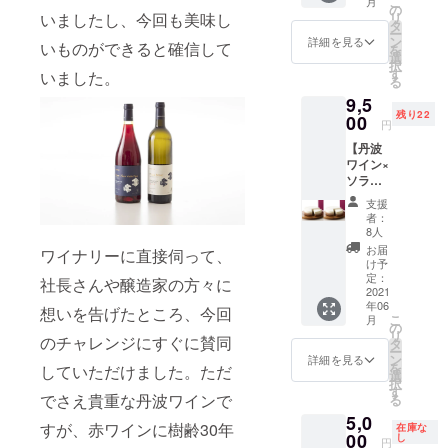
こ
月
チーズ
ま、ド
の
を含ん
リ
いましたし、今回も美味し
ケーキ
ライ
タ
でおり
ー
と京都
バーの
ン
ます。
詳細を見る
いものができると確信して
を
DariK
方や妊
選
お子さ
択
チョコ
娠中、
す
ま、ド
いました。
る
チーズ
授乳中
ライ
9,5
ケーキ
の方は
バーの
残り22
のセッ
00
お控え
方や妊
円
ト 京都
くださ
娠中、
【丹波
のス
い 冷凍
授乳中
ワイン×
イーツ
発送
の方は
ソラア
好きの
消費期
お控え
オ】赤
方は
限1ヶ月
くださ
支援
のベイ
100％
い 冷凍
者：
クドと
知って
8人
発送
白のレ
ると
消費期
お届
ワイナリーに直接伺って、
ア、2層
いって
け予
限1ヶ月
が織り
も良い
定：
社長さんや醸造家の方々に
なす大
2021
ぐらい
年06
人の
有名な
想いを告げたところ、今回
こ
月
チーズ
チョコ
の
リ
ケーキ
のチャレンジにすぐに賛同
レート
タ
ー
の2個
屋さん
ン
詳細を見る
を
していただけました。ただ
セット
DariKと
選
択
※アレル
のコラ
す
でさえ貴重な丹波ワインで
る
ギー表
ボチョ
5,0
示 卵・
コレー
すが、赤ワインに樹齢30年
在庫な
乳・小
00
トチー
し
円