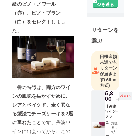
級のピノ・ノワール
子店を初め
ジを送る
レストラン
（赤）、ピノ・ブラン
やベーカ
（白）をセレクト
しまし
リーでパ
リターンを
た。
ティシエと
して勤務後
選ぶ
2015年イタ
リアンカ
目標金額
フェのオー
未達でも
ナーシェフ
リターン
として独
が届きま
立。
す
(All-in
国産素材に
方式)
一番の特徴は、
両方のワイ
とことんこ
5,8
ンの風味を生かすために、
残り46
だわった保
00
円
レアとベイクド、全く異な
存料無添加
【丹波
の安心安全
ワイン×
る製法でチーズケーキを2層
ソラア
のケーキで
オ】赤
に重ねた
ことです。丹波ワ
支援
す。
のベイ
者：
インに出会ってから、この
クドと
妥協した部
4人
白のレ