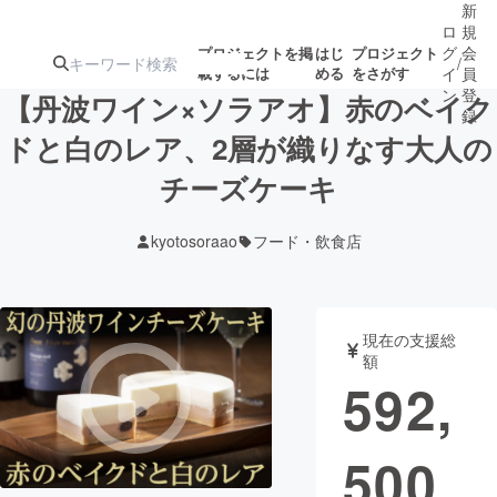
新
ロ
規
グ
会
プロジェクトを掲
はじ
プロジェクト
/
載するには
める
をさがす
イ
員
ン
登
【丹波ワイン×ソラアオ】赤のベイク
録
ドと白のレア、2層が織りなす大人の
チーズケーキ
人気のプロ
注目のリ
注目の新着プロ
募集終了が近いプ
もうすぐ公開
ジェクト
ターン
ジェクト
ロジェクト
されます
kyotosoraao
フード・飲食店
アート・写真
音楽
現在の支援総
テクノロジー・ガジェット
ゲーム・サ
額
592,
映像・映画
書籍・雑誌
500
ビジネス・起業
チャレンジ