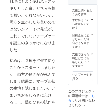
料理にもよく使われるスッ
後に
発送
DariKさ
キリとした白、どちらも捨
消費期
んの砕
支援に関するよ
限1ヶ月
いた
くある質問
て難い。それならいっそ、
チョコ
手数料はいく
をたっ
両方を生かしたら良いので
らかかります
ぷりと
か？
散りば
はないか？ その発想が、
めて焼
目標金額に届
これまでにないチーズケー
くこと
かなかった場
により
キ誕生のきっかけになりま
合どうなりま
焼き
すか？
チョコ
した。
の香ば
支援で困った
しさも
時はどこに相
楽しん
初めは、２種を混ぜて使う
談したらいい
で頂け
ですか？
ます。
ことからスタートしました
※アレル
が、両方の良さがが死んで
ギー表
ヘルプページを
示 卵・
見る
しまう結果に。マーブル状
乳・小
麦粉 ※
の生地も試しましたが、い
アル
このプロジェクト
コール
まいちおもしろさに欠け
の問題報告は
こち
を含ん
ら
よりお問い合わ
でおり
る……。幾たびもの試作を
せください
ます。