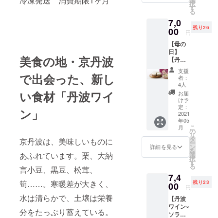
冷凍発送 消費期限1ヶ月
択
気のプ
消費期
す
を委託販
る
レーン
限1ヶ月
売。
7,0
なプレ
残り26
ミアム
00
円
チーズ
月に1～3週
【母の
ケーキ
日】
間の短期出
のセッ
美食の地・京丹波
【丹波
トで
店ではあり
ワイン×
す。 ※
支援
ますが、梅
ソラア
で出会った、新し
アレル
者：
オ】赤
ギー表
田阪急百貨
4人
のベイ
示 卵・
い食材「丹波ワイ
お届
店や大丸、
クドと
乳・小
け予
伊勢丹等の
白のレ
麦粉 ※
定：
ン」
ア、2層
2021
アル
京阪神の主
年05
が織り
コール
要百貨店
こ
月
なす大
を含ん
の
リ
人の
や、駅ナカ
でおり
タ
京丹波は、美味しいものに
ー
チーズ
ます。
ン
詳細を見る
スイーツと
を
ケー
お子さ
選
あふれています。栗、大納
択
呼ばれる京
キ、造
ま、ド
す
る
花カー
言小豆、黒豆、松茸、
ライ
都市営地下
7,4
ネー
バーの
鉄の駅構内
筍……。寒暖差が大きく、
残り23
ション
00
方や妊
円
で催事販売
花束つ
娠中、
水は清らかで、土壌は栄養
【丹波
き 母の
授乳中
をしており
ワイン×
日のプ
の方は
分をたっぷり蓄えている。
ます。ま
ソラア
レゼン
お控え