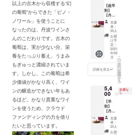
麦粉 ※
ズケー
以上の古木から収穫する“幻
【超早
アル
キ。 新
割】
コール
の葡萄”からできた「ピノ・
たな焼
【丹波
を含ん
成方法
ワイン×
ノワール」を使うことに
でおり
と混ぜ
支援
ソラア
ます。
すぎな
者：
なったのは、丹波ワインさ
オ】赤
お子さ
い工
20人
のベイ
ま、ド
夫。 こ
お届
んのこだわりです。古木の
クドと
ライ
のチー
け予
白のレ
バーの
定：
ズケー
葡萄は、実が少ない分、栄
ア、2層
2021
方や妊
キはあ
年05
が織り
娠中、
えて
養をたっぷり蓄え、うまみ
こ
月
なす大
授乳中
の
チョコ
リ
人の
もぎゅっと濃縮されていま
の方は
タ
の生地
ー
チーズ
お控え
ン
とプ
詳細を見る
を
す。しかし、この葡萄は希
ケーキ
くださ
選
レーン
択
※アレル
い 冷凍
す
の生地
る
少価値がかなり高く、ワイ
ギー表
発送
をマー
5,4
示 卵・
消費期
ブル状
ンの醸造ができない年もあ
在庫な
乳・小
00
限1ヶ月
し
になる
円
麦粉 ※
ように
るほど。かなり貴重なワイ
【早
アル
混ぜ込
割】
コール
ンを使うため、クラウド
むこと
【丹波
を含ん
によ
ワイン×
ファンディングの力を借り
でおり
り、プ
支援
ソラア
ます。
レーン
者：
たいと思っています。
オ】赤
お子さ
20人
の生地
のベイ
ま、ド
がチョ
お届
クドと