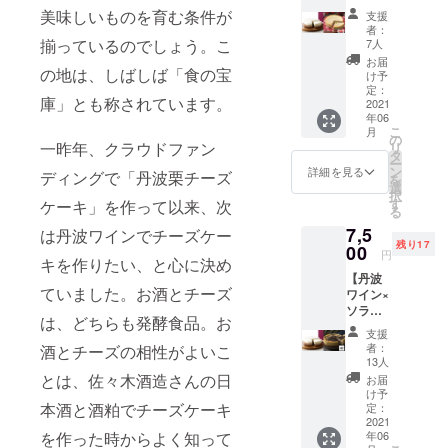
オ】赤
ト用に
た、オンラ
くださ
美味しいものを育む条件が
支援
のベイ
いかが
い 冷凍
者：
インショッ
クドと
でしょ
揃っているのでしょう。こ
発送
7人
プでも常時
白のレ
うか？
消費期
お届
ア、2層
の地は、しばしば「食の宝
造花の
限1ヶ月
け予
販売してお
が織り
カー
定：
ります。
庫」とも称されています。
なす大
2021
ネー
年06
人の
ション
こ
月
チーズ
の花束
の
昨年10月、
一昨年、クラウドファン
リ
ケーキ
を同梱
タ
ー
ザワつく金
と京都
し、5月
ン
詳細を見る
ディングで「丹波栗チーズ
を
プレミ
の6日、
曜日で「幻
選
択
アム苺
7日、8
す
ケーキ」を作って以来、次
の丹波栗を
る
チーズ
日、9日
使ったチー
7,5
ケーキ
は丹波ワインでチーズケー
（母の
残り17
のセッ
00
日）の
ズケーキ」
円
キを作りたい、と心に決め
ト ※ア
お届け
が放送さ
【丹波
レル
希望日
ていました。お酒とチーズ
ワイン×
ギー表
れ、2時間で
で手配
ソラア
示 卵・
いたし
1年分、80万
は、どちらも発酵食品。お
オ】赤
乳・小
ます。
支援
アクセスを
のベイ
麦粉 ※
※アレル
者：
酒とチーズの相性がよいこ
クドと
アル
ギー表
13人
記録しまし
白のレ
コール
示 卵・
とは、佐々木酒造さんの日
お届
た。
ア、2層
を含ん
乳・小
け予
が織り
本酒と酒粕でチーズケーキ
でおり
定：
麦粉 ※
なす大
2021
ます。
アル
年06
を作った時からよく知って
人の
お子さ
コール