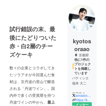
試行錯誤の末、最
後にたどりついた
kyotos
赤・白2層のチー
oraao
ズケーキ
京都府
他に1件の
プロジェク
数々の企業とコラボしてき
トを掲載し
ています
たソラアオが今回選んだ食
パティシエ
材は、京丹波の里山で醸造
福本 大二
される「丹波ワイン」。国
京都生まれ
内外で多くの受賞暦を持つ
soraaocake
https://kyotosoraao.com/
丹波ワインの中から、
最上
京都の洋菓
メッセー