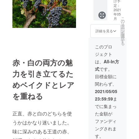
ライ
け予
コレー
白のレ
バーの
定：
トの味
ア、2層
2021
方や妊
を引き
年05
が織り
娠中、
立た
こ
月
なす大
授乳中
の
せ、ど
リ
人の
の方は
タ
ちらの
ー
チーズ
お控え
ン
詳細を見る
味も感
を
ケーキ
くださ
選
じさせ
択
※アレル
い 冷凍
す
るよう
る
ギー表
発送
このプロ
に焼き
示 卵・
消費期
上げて
ジェクト
乳・小
限1ヶ月
おりま
麦粉 ※
赤・白の両方の魅
は、
All-In方
す。 完
アル
全に混
式
です。
コール
力を引き立てるた
ぜきっ
を含ん
目標金額に
てしま
でおり
うと
めベイクドとレア
関わらず、
ます。
チョコ
お子さ
2021/05/05
レート
を重ねる
ま、ド
が勝っ
23:59:59
ま
ライ
てしま
バーの
でに集まっ
いチー
方や妊
ズの味
正直、赤と白のどちらを使
た金額が
娠中、
がぼや
授乳中
ファンディ
けてし
うかはかなり迷いました。
の方は
まうか
ングされま
お控え
味に深みのある王道の赤、
らで
くださ
す。
す。 最
い 冷凍