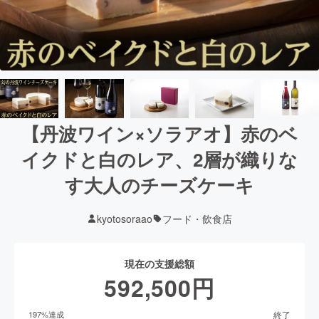
【丹波ワイン×ソラアオ】赤のベ
イクドと白のレア、2層が織りな
す大人のチーズケーキ
kyotosoraao
フード・飲食店
現在の支援総額
592,500
円
終了
197
%達成