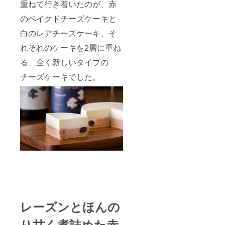
重ねて行き着いたのが、赤
お子さ
ま、ド
のベイクドチーズケーキと
ライ
バーの
白のレアチーズケーキ、そ
方や妊
娠中、
れぞれのケーキを2層に重ね
授乳中
の方は
る、全く新しいタイプの
お控え
くださ
チーズケーキでした。
い 冷凍
発送
消費期
限1ヶ月
レーズンとほんの
り甘く煮詰めた赤