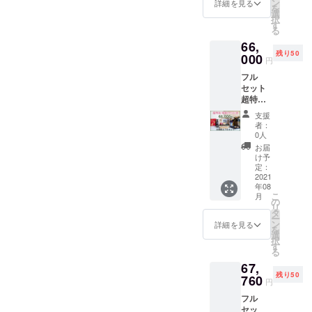
こ大栄/
太閤献
ン
メール
詳細を見る
を
堀金箔
上専用
選
・ご支
択
粉/中基
巾着袋
す
援者皆
る
銘木)
(渡文）
様のお
66,
（レー
・太閤
名前を
残り50
ザー彫
000
献上特
豊国神
円
刻入京
注 唐紙
社へ献
フル
北山杉
ウォー
上品と
セット
かまぼ
ルパネ
一緒に
超特別
こ板
ル(京か
奉納 (葉
早割
付） ・
らかみ
月書・
支援
20→25
太閤献
丸二) ・
希望者
者：
％引き
上専用
太閤献
0人
のみ）
キャン
京北山
上専用
・聚楽
お届
ペーン
杉折箱
貼り箱
け予
第まち
分 ・蒲
(西田商
定：
小（滝
めぐり
鉾紅白
2021
店/中基
和紙
マップ
年08
セット
銘木) ・
店） ・
こ
月
「太閤
太閤献
の
感謝、
リ
献上」
上特注
タ
お礼
ー
(京かま
金彩螺
ン
メール
詳細を見る
を
ぼこ大
鈿袱紗
選
・ご支
択
栄/堀金
(きんさ
す
援者皆
る
箔粉/中
いらで
様のお
67,
基銘木)
んふく
名前を
残り50
（レー
760
さ)(三宅
豊国神
円
ザー彫
工芸
社へ献
フル
刻入京
(NSplus
上品と
セッ
北山杉