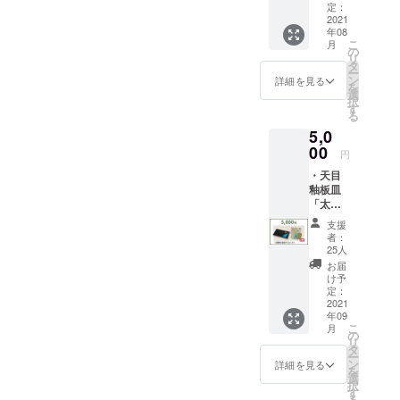
メール
水」
定：
・ご支
2021
(佐々木
年08
援者皆
酒造協
こ
月
様のお
賛) ・感
の
リ
名前を
謝、お
タ
ー
豊国神
礼メー
ン
詳細を見る
を
社へ献
ル ・ご
選
択
上品と
支援者
す
る
一緒に
皆様の
5,0
奉納 (葉
お名前
月書・
00
を豊国
円
希望者
神社へ
・天目
のみ）
献上品
釉板皿
・聚楽
と一緒
「太閤
第まち
に奉納
献上」
めぐり
(葉月
支援
(寺池工
マップ
書・希
者：
房) ・唐
望者の
25人
紙文
み） ・
お届
庫 ハ
聚楽第
け予
ガキ２
定：
まちめ
種類(京
2021
ぐり
年09
からか
マップ
こ
月
み丸二)
の
リ
(絵柄は
タ
ー
当店の
ン
詳細を見る
を
セレク
選
択
ト) ・感
す
る