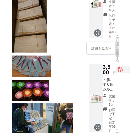
お名前
支援
ゆ(澤井
を豊国
者：
醬油) 澤
神社へ
18人
井醤油
献上品
お届
売り出
と一緒
け予
し中の
に奉納
定：
だし醤
2021
(葉月
年08
油 ・唐
書・希
こ
月
紙文
望者の
の
リ
庫 ハ
み） ・
タ
ー
ガキ１
聚楽第
ン
詳細を見る
を
種類
まちめ
選
択
（京か
ぐり
す
る
らかみ
マップ
3,5
丸二）
残り
(絵柄は
00
147
円
当店の
・肌こ
セレク
すり用
ト) ・梅
シルク
×甘酒
石鹸(渡
「白い
支援
文) ・唐
銀明
者：
紙文
水」
3人
庫 ハ
(佐々木
お届
ガキ１
酒造協
け予
種類
賛) ・
定：
（京か
2021
感謝、
年08
らかみ
お礼
こ
月
丸二）
メール
の