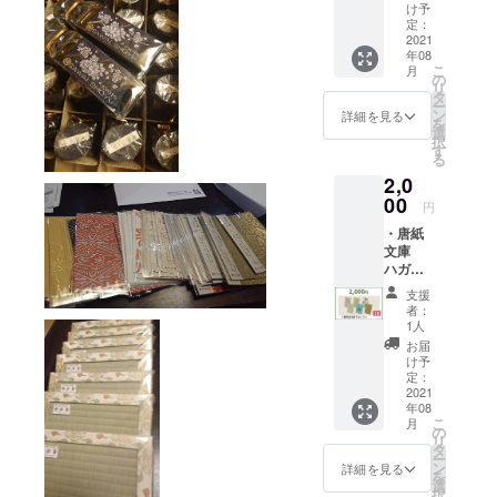
を豊国
け予
神社へ
定：
献上品
2021
年08
と一緒
こ
月
に奉納
の
リ
(葉月
タ
ー
書・希
ン
詳細を見る
を
望者の
選
択
み） ・
す
る
聚楽第
2,0
まちめ
ぐり
00
円
マップ
・唐紙
文庫
ハガキ
２種類
支援
（京か
者：
らかみ
1人
丸二）
お届
(絵柄は
け予
当店の
定：
セレク
2021
年08
ト) ・感
こ
月
謝、お
の
リ
礼メー
タ
ー
ル ・ご
ン
詳細を見る
を
支援者
選
択