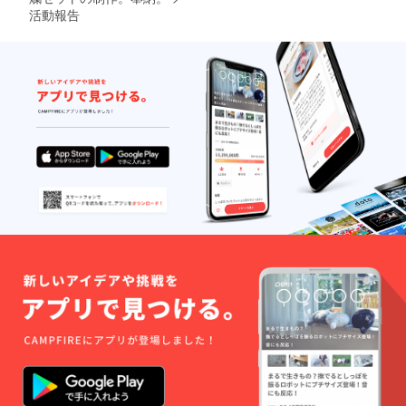
50個
瓢箪入
丸二) ・
に奉納
（佐々
活動報告
りお箸
太閤献
(葉月
木酒
置き
上専用
書・希
造）
（長岡
貼り外
望者の
（一緒
京屋根
箱 大
み） ・
にお送
工事）
（滝和
聚楽第
りいた
・太閤
紙店）
まちめ
しま
献上特
・感
ぐり
す）
注 飾り
謝、お
マップ
畳（太
礼メー
【当店
田畳店/
ル ・ご
(大榮)よ
かねた
支援者
り特別
屋渓商
皆様の
提供】
店/もり
お名前
・ 純米
さん）
を豊国
大吟醸
・太閤
神社へ
聚楽第
献上特
献上品
リミ
注 唐紙
と一緒
テッド
ウォー
に奉納
エディ
ルパネ
(葉月
ション
ル(京か
書・希
300ml
らかみ
望者の
（佐々
丸二) ・
み） ・
木酒
太閤献
聚楽第
造）
上専用
まちめ
（一緒
貼り外
ぐり
にお送
箱 大
マップ
りいた
（滝和
【当店
しま