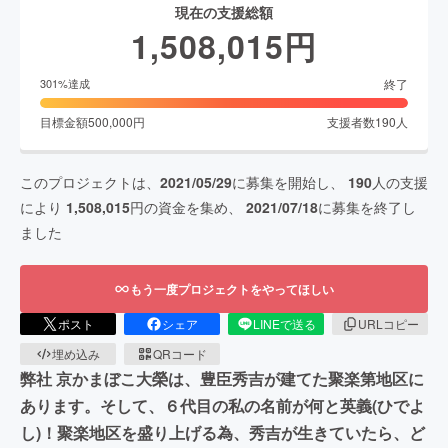
現在の支援総額
1,508,015
円
終了
301
%達成
目標金額
500,000
円
支援者数
190
人
このプロジェクトは、
2021/05/29
に募集を開始し、
190
人の支援
により
1,508,015
円の資金を集め、
2021/07/18
に募集を終了し
ました
もう一度プロジェクトをやってほしい
ポスト
シェア
LINEで送る
URLコピー
埋め込み
QRコード
弊社 京かまぼこ大榮は、豊臣秀吉が建てた聚楽第地区に
あります。そして、６代目の私の名前が何と英義(ひでよ
し)！聚楽地区を盛り上げる為、秀吉が生きていたら、ど