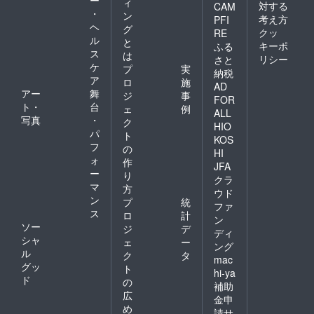
ー
ィ
対する
CAM
・
ン
考え方
PFI
ヘ
グ
クッ
RE
ル
と
キーポ
ふる
ス
は
リシー
さと
ケ
プ
実
納税
ア
ロ
施
AD
アー
舞
ジ
事
FOR
ト・
台
ェ
例
ALL
写真
・
ク
HIO
パ
ト
KOS
フ
の
HI
ォ
作
JFA
ー
り
クラ
マ
方
ウド
ン
プ
統
ファ
ス
ロ
計
ン
ソー
ジ
デ
ディ
シャ
ェ
ー
ング
ル
ク
タ
mac
グッ
ト
hi-ya
ド
の
補助
広
金申
め
請サ