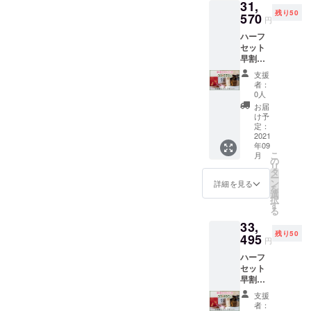
31,
中基銘
マップ
残り50
木）
570
円
（レー
ハーフ
ザー彫
セット
刻入京
早割
北山杉
15→18
かまぼ
支援
％引き
こ板
者：
キャン
付） ・
0人
ペーン
太閤献
お届
分 ・蒲
上専用
け予
鉾紅白
京北山
定：
セット
2021
杉折箱
年09
「太閤
(西田商
こ
月
献上」
店/中基
の
リ
（京か
銘木) ・
タ
ー
まぼこ
西陣織
ン
詳細を見る
を
大榮/堀
太閤献
選
択
金箔粉/
上専用
す
る
中基銘
巾着袋
33,
木）
(渡文）
残り50
（レー
495
・太閤
円
ザー彫
献上特
ハーフ
刻入京
注 唐紙
セット
北山杉
ウォー
早割
かまぼ
ルパネ
10→13
こ板
ル(京か
支援
％引き
付） ・
らかみ
者：