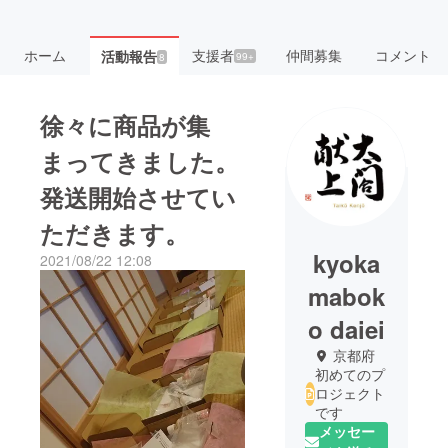
ホーム
支援者
仲間募集
コメント
活動報告
99+
8
徐々に商品が集
まってきました。
発送開始させてい
ただきます。
kyoka
2021/08/22 12:08
mabok
o daiei
京都府
初めてのプ
ロジェクト
です
メッセー