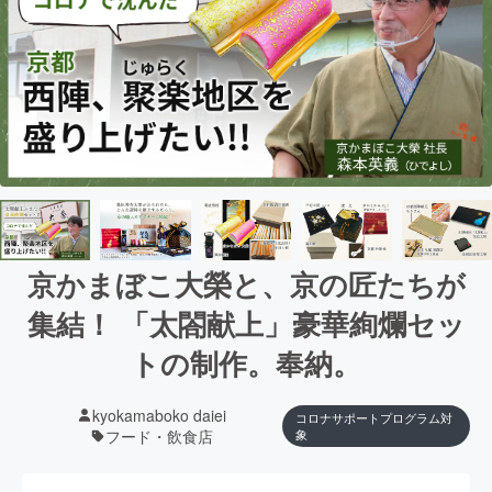
京かまぼこ大榮と、京の匠たちが
集結！ 「太閤献上」豪華絢爛セッ
トの制作。奉納。
kyokamaboko daiei
コロナサポートプログラム対
フード・飲食店
象