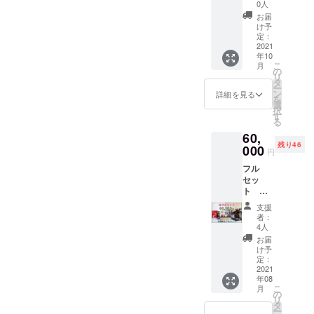
キャン
太閤献
丸二) ・
0人
ペーン
上専用
太閤献
お届
分 ・蒲
京北山
上専用
け予
鉾紅白
杉折箱
定：
貼り箱
セット
2021
(西田商
小（滝
年10
「太閤
店/中基
和紙
こ
月
献上」
銘木) ・
の
店） ・
リ
（京か
西陣織
タ
感謝、
ー
まぼこ
太閤献
ン
お礼
詳細を見る
を
大榮/堀
上専用
選
メール
択
金箔粉/
巾着袋
す
・ご支
る
中基銘
(渡文）
援者皆
60,
木）
・太閤
様のお
残り46
（レー
000
献上特
名前を
円
ザー彫
注 唐紙
豊国神
フル
刻入京
ウォー
社へ献
セッ
北山杉
ルパネ
上品と
ト 目
かまぼ
ル(京か
一緒に
標達成
こ板
らかみ
奉納 (葉
支援
記念特
付） ・
丸二) ・
月書・
者：
別価
太閤献
太閤献
4人
希望者
格！ ・
上専用
上専用
のみ）
お届
蒲鉾紅
京北山
貼り箱
け予
・聚楽
白セッ
杉折箱
定：
小（滝
第まち
ト「太
2021
(西田商
和紙
めぐり
年08
閤献
店/中基
店） ・
マップ
こ
月
上」 (京
銘木) ・
の
感謝、
リ
かまぼ
西陣織
タ
お礼
ー