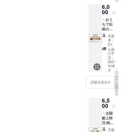
謝、お
6,0
礼メー
ル ・ご
00
円
支援者
・おう
皆様の
ちで伝
お名前
統の技
を豊国
を体
神社へ
支援
験 キ
献上品
者：
ラレ (京
と一緒
2人
からか
に奉納
お届
み丸二)
(葉月
け予
(花輪違
書・希
定：
い・青
2021
望者の
年08
海波・
み） ・
こ
月
紗綾型
聚楽第
の
リ
より文
まちめ
タ
ー
様をセ
ぐり
ン
詳細を見る
を
レクト)
マップ
選
択
・感
す
る
謝、お
6,5
礼メー
ル ・ご
00
円
支援者
・太閤
皆様の
献上特
お名前
注 純銀
を豊国
細工瓢
神社へ
支援