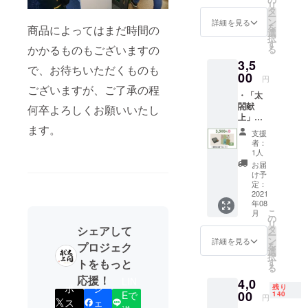
リ
(絵柄は
・ご支
タ
ー
当店の
援者皆
ン
詳細を見る
を
商品によってはまだ時間の
セレク
様のお
選
択
ト) ・梅
名前を
す
かかるものもございますの
る
×甘酒
豊国神
3,5
「白い
社へ献
で、お待ちいただくものも
銀明
00
上品と
円
水」
一緒に
ございますが、ご了承の程
・「太
(佐々木
奉納 (葉
閤献
酒造協
何卒よろしくお願いいたし
月書・
上」瓢
賛) ・
希望者
箪入り
ます。
感謝、
のみ）
支援
お箸置
お礼
・聚楽
者：
き (長岡
メール
第まち
1人
京屋根
・ご支
めぐり
お届
工事) ・
援者皆
マップ
け予
唐紙文
様のお
定：
庫 ハ
2021
名前を
年08
ガキ１
豊国神
こ
月
種類(京
社へ献
の
リ
からか
上品と
タ
シェアして
ー
み丸二)
一緒に
ン
詳細を見る
を
プロジェク
(絵柄は
奉納 (葉
選
択
当店の
月書・
す
トをもっと
る
セレク
希望者
応援！
LIN
4,0
ト) ・感
のみ）
ポ
シ
残り
謝、お
00
Eで
・聚楽
140
円
ス
ェ
礼メー
第まち