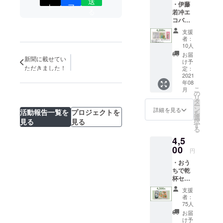
送
・伊藤
ル ・ご
ト
ア
めぐり
る
若冲エ
支援者
マップ
コバッ
皆様の
グ(渡文)
お名前
支援
※地色は
を豊国
者：
グ
神社へ
10人
レー、
献上品
お届
新聞に載せてい
柄を(シ
と一緒
け予
ルバー
ただきました！
に奉納
定：
かピン
2021
(葉月
年08
ク)お選
書・希
こ
月
びくだ
望者の
の
リ
さい。
み） ・
タ
ー
・唐紙
聚楽第
ン
詳細を見る
活動報告一覧を
プロジェクトを
を
文庫
まちめ
選
見る
見る
択
ハガキ
ぐり
す
る
１種類
マップ
4,5
(京から
かみ丸
00
円
二) (絵
・おう
柄は当
ちで乾
店のセ
杯セッ
レクト
ト(京か
となり
支援
まぼこ
ます。)
者：
大榮) ・
・梅×甘
75人
感謝、
酒「白
お届
お礼
い銀明
け予