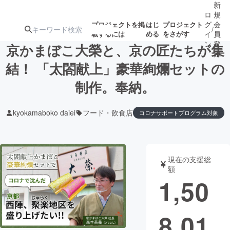
新
ロ
規
グ
会
プロジェクトを掲
はじ
プロジェクト
/
載するには
める
をさがす
イ
員
ン
登
京かまぼこ大榮と、京の匠たちが集
録
結！ 「太閤献上」豪華絢爛セットの
制作。奉納。
人気のプロ
注目のリ
注目の新着プロ
募集終了が近いプ
もうすぐ公開
ジェクト
ターン
ジェクト
ロジェクト
されます
kyokamaboko daiei
フード・飲食店
コロナサポートプログラム対象
アート・写真
音楽
現在の支援総
テクノロジー・ガジェット
ゲーム・サ
額
1,50
映像・映画
書籍・雑誌
8,01
ビジネス・起業
チャレンジ