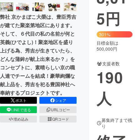
5
円
まちづくり・地域活性化
弊社 京かまぼこ大榮は、豊臣秀吉
が建てた聚楽第地区にあります。
CAMPFIRE for Social Good
CAMPFIRE Creation
そして、６代目の私の名前が何と
301%
CAMPFIREふるさと納税
machi-ya
コミュニティ
英義(ひでよし)！聚楽地区を盛り
目標金額は
500,000円
上げる為、秀吉が生きていたら、
どんな蒲鉾が献上出来るか？」を
支援者数
コンセプトに、素晴らしい京の職
190
人達でチームを結成！豪華絢爛な
献上品を、秀吉を祀る豊国神社へ
人
奉納するプロジェクトです。
ポスト
シェア
LINEで送る
URLコピー
埋め込み
QRコード
募集終了まで残
り