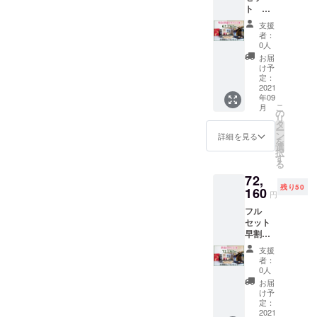
)) ・西
一緒に
ト 特
かまぼ
陣織太
奉納 (葉
別早割
こ板
閤献上
月書・
支援
20→23
付） ・
専用巾
希望者
者：
％引
太閤献
着袋(渡
0人
のみ）
キャン
上専用
文） ・
・聚楽
お届
ペーン
京北山
太閤献
け予
第まち
き分 ・
杉折箱
定：
上特注
めぐり
蒲鉾紅
2021
(西田商
純銀細
マップ
年09
白セッ
店/中基
工瓢箪
こ
月
ト「太
銘木) ・
の
オーナ
リ
閤献
太閤献
タ
メント
ー
上」 (京
上特注
ン
（京錺
詳細を見る
を
かまぼ
金彩螺
選
匠竹影
択
こ大栄/
鈿袱紗
す
堂） ・
る
堀金箔
(きんさ
天目釉
72,
粉/中基
いらで
板皿
残り50
銘木)
160
んふく
「太閤
円
（レー
さ)(三宅
献上」
フル
ザー彫
工芸
（寺池
セット
刻入京
(NSplus
工房）
早割
北山杉
)) ・西
・太閤
15→18
かまぼ
陣織太
献上特
支援
％引き
こ板
閤献上
別ブレ
者：
キャン
付） ・
専用巾
0人
ンド板
ペーン
太閤献
着袋(渡
わさ醤
お届
分 ・蒲
上専用
文） ・
け予
油（澤
鉾紅白
京北山
定：
太閤献
井醤
セット
2021
杉折箱
上特注