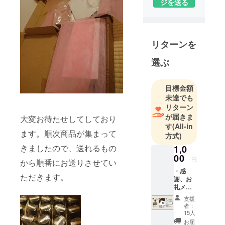
ジを送る
リターンを
選ぶ
目標金額
未達でも
リターン
が届きま
大変お待たせしてしており
す
(All-in
ます。順次商品が集まって
方式)
きましたので、送れるもの
1,0
00
円
から順番にお送りさせてい
・感
ただきます。
謝、お
礼メー
ル ・ご
支援
支援者
者：
皆様の
15人
お名前
お届