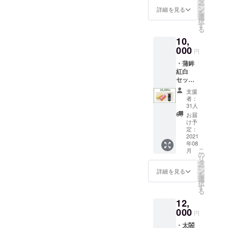
(葉月
タ
ー
様のお
書・希
ン
詳細を見る
を
名前を
望者の
選
択
豊国神
み） ・
す
る
社へ献
聚楽第
10,
上品と
イラス
一緒に
000
トマッ
円
奉納 (葉
プ
・蒲鉾
月書・
紅白
希望者
セット
のみ）
「太閤
・聚楽
支援
献上」
第まち
者：
(京かま
めぐり
31人
ぼこ大
マップ
お届
榮/堀金
け予
箔粉/中
定：
基銘木)
2021
年08
（レー
こ
月
ザー彫
の
リ
刻入京
タ
ー
北山杉
ン
詳細を見る
を
かまぼ
選
択
こ板
す
る
付） ※
12,
北山杉
の折箱
000
円
はつい
・太閤
ており