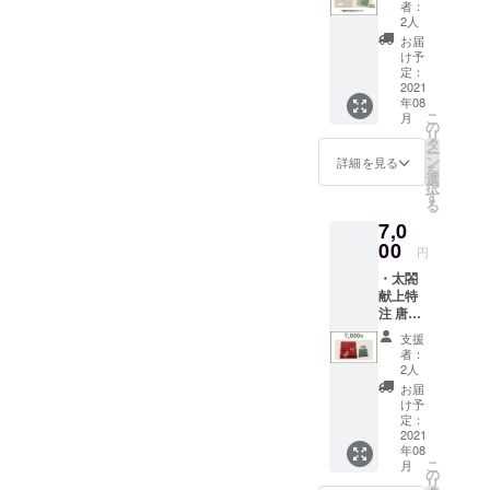
箪オー
献上品
者：
ナメン
と一緒
2人
ト(京錺
に奉納
お届
匠竹影
(葉月
け予
堂) (ス
書・希
定：
トラッ
2021
望者の
年08
プ付) ・
み） ・
こ
月
唐紙文
聚楽第
の
リ
庫 ハガ
まちめ
タ
ー
キを1種
ぐり
ン
詳細を見る
を
類(京か
マップ
選
択
らかみ
す
る
丸二)
7,0
(絵柄は
当店の
00
円
セレク
・太閤
ト) ・感
献上特
謝、お
注 唐紙
礼メー
ウォー
ル ・ご
支援
ルパネ
支援者
者：
ル(京か
皆様の
2人
らかみ
お名前
お届
丸二) ・
を豊国
け予
感謝、
神社へ
定：
お礼
2021
献上品
年08
メール
と一緒
こ
月
・ご支
に奉納
の
リ
援者皆