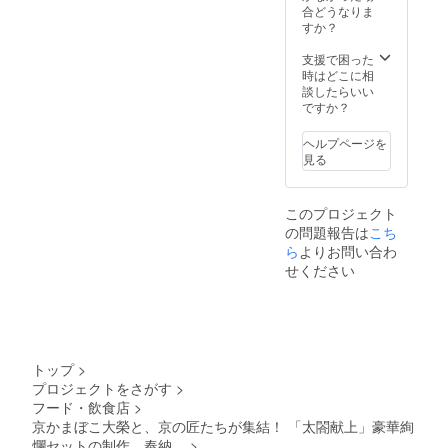
・ 純米
専用巾
わさ醤
合どうなりま
屋渓商
支援者
大吟醸
着袋(渡
油（澤
すか？
店/もり
皆様の
聚楽第
文） ・
井醤
さん）
お名前
リミ
太閤献
油） ・
支援で困った
・太閤
を豊国
テッド
上特注
「太閤
時はどこに相
献上特
神社へ
エディ
純銀細
献上」
談したらいい
注 唐紙
献上品
ション
工瓢箪
瓢箪入
ですか？
ウォー
と一緒
300ml
オーナ
りお箸
ルパネ
に奉納
（佐々
メント
置き
ル(京か
(葉月
ヘルプページを
木酒
（京錺
（長岡
らかみ
書・希
見る
造）
匠竹影
京屋根
丸二) ・
望者の
（一緒
堂） ・
工事）
太閤献
み） ・
にお送
天目釉
・太閤
上専用
聚楽第
りいた
このプロジェクト
板皿
献上特
貼り外
まちめ
しま
の問題報告は
こち
「太閤
注 飾り
箱 大
ぐり
す）閉
献上」
ら
よりお問い合わ
畳（太
（滝和
マップ
じる
（寺池
田畳店/
紙店）
せください
【当店
メール
工房）
かねた
・感
(大榮)よ
アドレ
・太閤
屋渓商
謝、お
り特別
ス必要
献上特
店/もり
礼メー
提供】
お届け
別ブレ
さん）
ル ・ご
・ 純米
先必要
ンド板
・太閤
支援者
大吟醸
お届け
わさ醤
献上特
皆様の
聚楽第
トップ
>
予定
油（澤
注 唐紙
お名前
リミ
日：
プロジェクトをさがす
>
井醤
ウォー
を豊国
テッド
2021年
フード・飲食店
>
油） ・
ルパネ
神社へ
エディ
08月 限
「太閤
京かまぼこ大榮と、京の匠たちが集結！ 「太閤献上」豪華絢
ル(京か
献上品
ション
定数：
献上」
らかみ
爛セットの制作。奉納。
>
と一緒
300ml