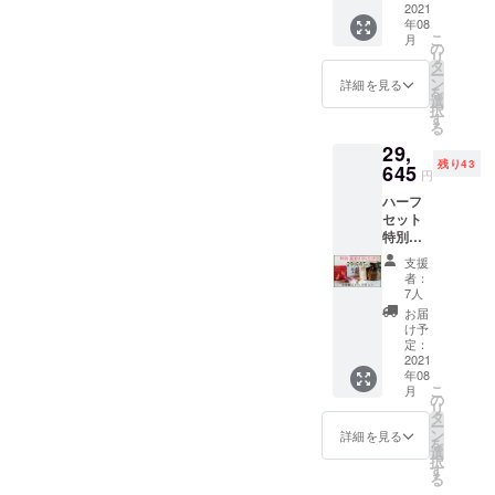
庫 ハ
2021
に奉納
月書・
年08
ガキ１
(葉月
希望者
こ
月
種類
書・希
の
のみ）
リ
（京か
望者の
タ
・聚楽
ー
らかみ
み) ・聚
ン
第まち
詳細を見る
を
丸二）
楽第ま
選
めぐり
択
(絵柄は
ちめぐ
す
マップ
る
当店で
りマッ
29,
セレク
プ
残り43
ト) ・感
645
円
謝、お
ハーフ
礼メー
セット
ル ・ご
特別早
支援者
割
皆様の
支援
20％→2
お名前
者：
3％引き
を豊国
7人
キャン
神社へ
お届
ペーン
献上品
け予
分 ・蒲
と一緒
定：
鉾紅白
2021
に奉納
年08
セット
(葉月
こ
月
「太閤
書・希
の
リ
献上」
望者の
タ
ー
（京か
み） ・
ン
詳細を見る
を
まぼこ
聚楽第
選
択
大榮/堀
まちめ
す
る
金箔粉/
ぐり