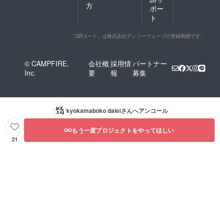
方
ポー
ト
「QRコード」は株式会社デンソーウェーブの登録商標です。
© CAMPFIRE,
会社概
採用情
パートナー
Inc.
要
報
募集
kyokamaboko daiei
さんへアンコール
もう一度プロジェクトをやってほしい
21