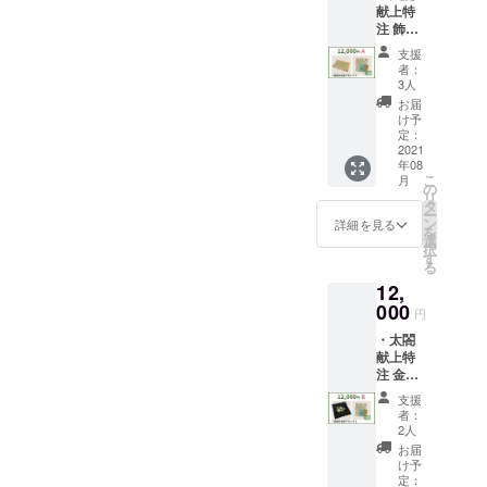
献上特
ません
注 飾り
のでご
畳(太田
注意く
支援
畳店/か
ださ
者：
ねた屋
い。 ・
3人
渓商店/
太閤献
お届
もりさ
上特別
け予
ん) ・唐
ブレン
定：
紙文
2021
ド板わ
年08
庫 ハ
さ醤油
こ
月
ガキ１
(澤井醬
の
リ
種類(京
油) (数
タ
ー
からか
量によ
ン
詳細を見る
を
み丸二)
り西陣
選
択
(絵柄は
織柄が
す
る
当店の
変わる
12,
セレク
事をご
ト) ・感
000
了承く
円
謝、お
ださい)
・太閤
礼メー
・ご支
献上特
ル ・ご
援者皆
注 金彩
支援者
様のお
螺鈿袱
皆様の
名前を
支援
紗(三宅
お名前
豊国神
者：
工芸
を豊国
社へ献
2人
(NSplus
神社へ
上品と
お届
)) ・唐
献上品
一緒に
け予
紙文
と一緒
定：
奉納(葉