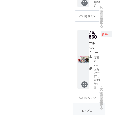
油） ・
年10
「太閤
(西田商
純銀細
「太閤
こ
月
献上」
店/中基
の
工瓢箪
献上」
リ
(京かま
銘木) ・
タ
オーナ
瓢箪入
ー
ぼこ大
太閤献
ン
メント
詳細を見る
りお箸
を
栄/堀金
上特注
選
（京錺
置き
択
箔粉/中
金彩螺
す
匠竹影
（長岡
る
基銘木)
鈿袱紗
堂） ・
京屋根
76,
（レー
(きんさ
天目釉
工事）
残り50
ザー彫
560
いらで
板皿
・太閤
円
刻入京
んふく
「太閤
献上特
フル
北山杉
さ)(三宅
献上」
注 飾り
セッ
かまぼ
工芸
（寺池
畳（太
ト 早
こ板
(NSplus
工房）
田畳店/
割10％
付） ・
)) ・西
・太閤
かねた
支援
引き
太閤献
陣織太
献上特
者：
屋渓商
→13％
上専用
閤献上
0人
別ブレ
店/もり
引き
京北山
専用巾
ンド板
お届
さん）
キャン
杉折箱
着袋(渡
け予
わさ醤
・太閤
ペーン
(西田商
定：
文） ・
油（澤
献上特
分 ・蒲
2021
店/中基
太閤献
井醤
注 唐紙
年11
鉾紅白
銘木) ・
上特注
油） ・
ウォー
こ
月
セット
太閤献
の
純銀細
「太閤
ルパネ
リ
「太閤
上特注
タ
工瓢箪
献上」
ル(京か
ー
献上」
金彩螺
ン
オーナ
詳細を見る
瓢箪入
らかみ
を
(京かま
鈿袱紗
選
メント
りお箸
丸二) ・
択
ぼこ大
(きんさ
す
（京錺
置き
太閤献
る
栄/堀金
いらで
匠竹影
このプロ
（長岡
上専用
箔粉/中
んふく
堂） ・
京屋根