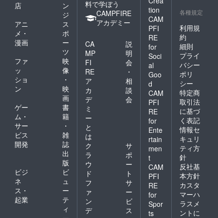
Crea
料で学ぼう
リミ
店
ン
tion
テッド
各種規定
CAMPFIRE
ジ
CAM
エディ
アカデミー
アニ
ス
ション
利用規
PFI
メ・
ポ
300ml
約
RE
漫画
ー
（佐々
CA
説
細則
for
木酒
ツ
MP
明
プライ
Soci
造）
ファ
映
FI
会
バシー
al
（一緒
ッ
像
RE
・
ポリ
にお送
Goo
ショ
・
ア
相
りいた
シー
d
ン
映
しま
カ
談
特定商
CAM
す）
画
デ
会
取引法
PFI
ゲー
書
ミ
に基づ
RE
ム・
籍
ー
く表記
for
サー
・
と
情報セ
Ente
ビス
雑
は
キュリ
rtain
開発
誌
ク
サ
ティ方
men
出
ラ
ポ
針
t
版
ウ
ー
反社基
CAM
ビジ
ビ
ド
ト
本方針
PFI
ネ
ュ
フ
サ
カスタ
RE
ス・
ー
ァ
ー
マーハ
for
起業
テ
ン
ビ
ラスメ
Spor
ィ
デ
ス
ントに
ts