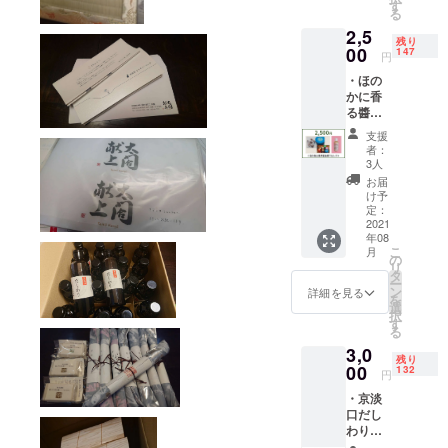
皆様の
す
る
お名前
2,5
を豊国
残り
神社へ
00
147
円
献上品
・ほの
と一緒
かに香
に奉納
る醬油
(葉月
の飴(澤
書・希
支援
井醬油)
望者の
者：
(缶の色
み） ・
3人
は澤井
聚楽第
お届
醤油セ
まちめ
け予
レク
ぐり
定：
ト） ・
2021
マップ
年08
梅×甘酒
こ
月
「白い
の
リ
銀明
タ
ー
水」
ン
詳細を見る
を
(佐々木
選
択
酒造協
す
る
賛）
3,0
・感
残り
謝、お
00
132
円
礼メー
・京淡
ル ・ご
口だし
支援者
わり
皆様の
しょう