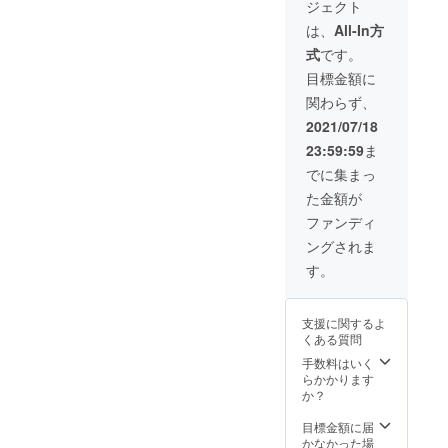
貼り外
ジェクト
基銘木)
さ)(三宅
天目釉
工事）
箱 大
（レー
工芸
板皿
は、
All-In方
・太閤
（滝和
ザー彫
(NSplus
「太閤
献上特
紙店）
式
です。
刻入京
)) ・西
献上」
注 飾り
・感
北山杉
陣織太
（寺池
目標金額に
畳（太
謝、お
かまぼ
閤献上
工房）
田畳店/
礼メー
関わらず、
こ板
専用巾
・太閤
かねた
ル ・ご
付） ・
着袋(渡
献上特
2021/07/18
屋渓商
支援者
太閤献
文） ・
別ブレ
店/もり
皆様の
23:59:59
ま
上専用
太閤献
ンド板
さん）
お名前
京北山
上特注
わさ醤
でに集まっ
・太閤
を豊国
杉折箱
純銀細
油（澤
献上特
神社へ
た金額が
(西田商
工瓢箪
井醤
注 唐紙
献上品
店/中基
オーナ
油） ・
ファンディ
ウォー
と一緒
銘木) ・
メント
「太閤
ルパネ
に奉納
ングされま
太閤献
（京錺
献上」
ル(京か
(葉月
上特注
匠竹影
瓢箪入
す。
らかみ
書・希
金彩螺
堂） ・
りお箸
丸二) ・
望者の
鈿袱紗
天目釉
置き
太閤献
み） ・
(きんさ
板皿
（長岡
上専用
聚楽第
支援に関するよ
いらで
「太閤
京屋根
貼り外
まちめ
くある質問
んふく
献上」
工事）
箱 大
ぐり
さ)(三宅
（寺池
手数料はいく
・太閤
（滝和
マップ
工芸
工房）
らかかります
献上特
紙店）
【当店
(NSplus
・太閤
か？
注 飾り
・感
(大榮)よ
)) ・西
献上特
畳（太
謝、お
り特別
陣織太
別ブレ
目標金額に届
田畳店/
礼メー
提供】
閤献上
ンド板
かなかった場
かねた
ル ・ご