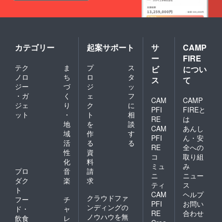
紙店）
(大榮)よ
す）
・感
り特別
謝、お
提供】
礼メー
・ 純米
ル ・ご
大吟醸
支援者
聚楽第
カテゴリー
起案サポート
サ
CAMP
皆様の
リミ
ー
FIRE
お名前
テッド
テク
ま
プ
ス
を豊国
ビ
につい
エディ
神社へ
ション
ノロ
ち
ロ
タ
ス
て
献上品
300ml
ジー
づ
ジ
ッ
と一緒
（佐々
・ガ
く
ェ
フ
に奉納
CAM
CAMP
木酒
ジェ
り
ク
に
(葉月
造）
PFI
FIREと
ット
・
ト
相
書・希
（一緒
RE
は
望者の
地
を
談
にお送
CAM
あんし
み） ・
りいた
域
作
す
PFI
ん・安
聚楽第
しま
活
る
る
まちめ
RE
全への
す）
性
資
ぐり
コ
取り組
化
料
マップ
ミュ
み
【当店
プロ
音
請
ニ
ニュー
(大榮)よ
ダク
楽
求
ティ
ス
り特別
ト
CAM
ヘルプ
提供】
クラウドファ
フー
チ
・ 純米
PFI
お問い
ンディングの
ド・
ャ
大吟醸
RE
合わせ
ノウハウを無
飲食
レ
聚楽第