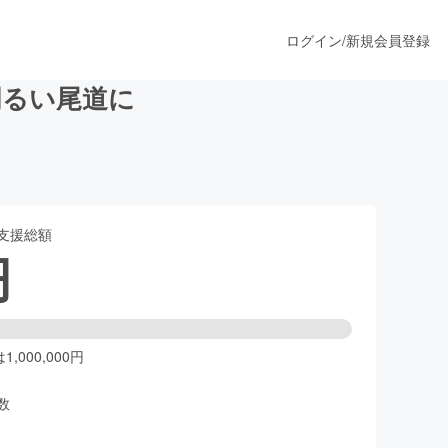
ログイン
/
新規会員登録
明るい尾道に
うすぐ公開されます
支援総額
プロダクト
円
ファッション
スポーツ
,000,000円
数
ア
ソーシャルグッド
人