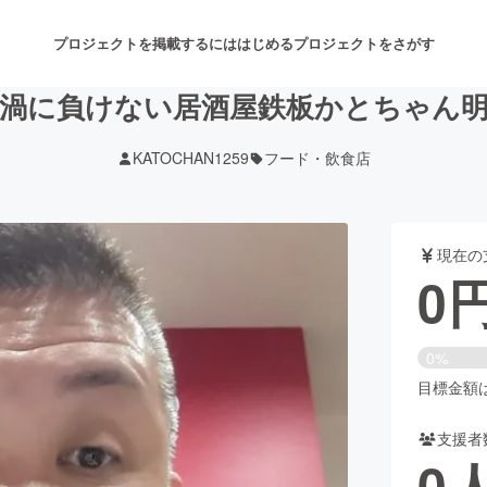
プロジェクトを掲載するには
はじめる
プロジェクトをさがす
渦に負けない居酒屋鉄板かとちゃん
KATOCHAN1259
フード・飲食店
注目のリターン
注目の新着プロジェクト
募集終了が近いプロジェクト
も
現在の
音楽
舞台・パフォーマンス
0
ゲーム・サービス開発
フード・飲食店
0%
書籍・雑誌出版
アニメ・漫画
目標金額は1
支援者
チャレンジ
ビューティー・ヘルスケ
0