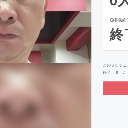
募集終
CAMPFIRE for Social Good
CAMPFIRE Creation
終
CAMPFIREふるさと納税
machi-ya
コミュニティ
このプロジェ
終了しました