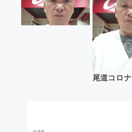
尾道コロナ
0
%達成