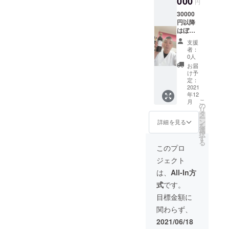
000
円
です
30000
円以降
はぼん
ず2ケー
支援
スと1
者：
ケース
0人
が12本
お届
入りで
け予
す店を
定：
貸しき
2021
年12
りにし
こ
月
ます、
の
リ
送料
タ
ー
は、無
ン
詳細を見る
を
料で、
選
択
私が持
す
る
ちます
このプロ
2021年
ジェクト
12月31
日迄有
は、
All-In方
効期限
式
です。
です
目標金額に
関わらず、
2021/06/18