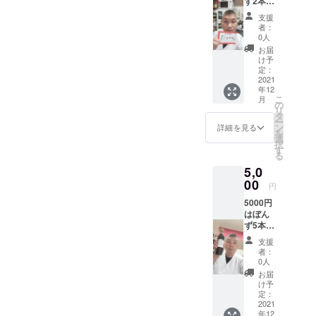
ず2本と
食事券
支援
1000円
者：
送料は
0人
私が持
お届
ちます
け予
2021年
定：
12月31
2021
年12
日迄有
こ
月
効期限
の
リ
です
タ
ー
ン
詳細を見る
を
選
択
す
る
5,0
00
円
5000円
はぼん
ず5本と
食事券
支援
3000円
者：
送料は
0人
私が持
お届
ちます
け予
2021年
定：
12月31
2021
年12
日迄有