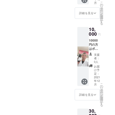
こ
月
効期限
の
リ
です
タ
ー
ン
詳細を見る
を
選
択
す
る
10,
000
円
10000
円の方
はポン
酢1ケー
支援
ス12本
者：
入りと
0人
食事券
お届
5000円
け予
を送ら
定：
せてい
2021
年12
ただき
こ
月
ます送
の
リ
料は私
タ
ー
が持ち
ン
詳細を見る
を
ます
選
択
2021年
す
る
12月31
30,
日迄有
効期限