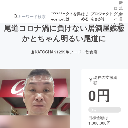
新
ロ
規
グ
会
プロジェクトを掲
はじ
プロジェクト
/
載するには
める
をさがす
イ
員
ン
登
尾道コロナ渦に負けない居酒屋鉄板
録
かとちゃん明るい尾道に
人気のプロ
注目のリ
注目の新着プロ
募集終了が近いプ
もうすぐ公開
KATOCHAN1259
フード・飲食店
ジェクト
ターン
ジェクト
ロジェクト
されます
アート・写真
音楽
現在の支援総
額
0
円
テクノロジー・ガジェット
ゲーム・サ
映像・映画
書籍・雑誌
0%
目標金額は
1,000,000円
ビジネス・起業
チャレンジ