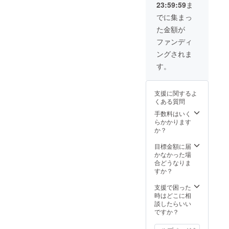
23:59:59
ま
でに集まっ
た金額が
ファンディ
ングされま
す。
支援に関するよ
くある質問
手数料はいく
らかかります
か？
目標金額に届
かなかった場
合どうなりま
すか？
支援で困った
時はどこに相
談したらいい
ですか？