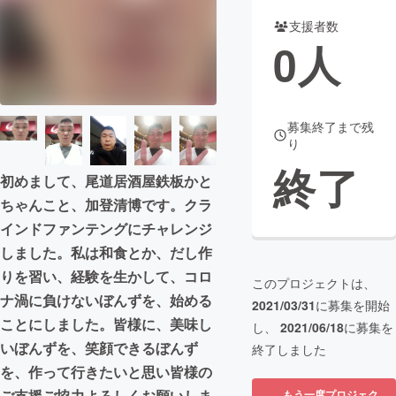
支援者数
まちづくり・地域活性化
0
人
CAMPFIRE for Social Good
CAMPFIRE Creation
CAMPFIREふるさと納税
machi-ya
コミュニティ
募集終了まで残
り
終了
初めまして、尾道居酒屋鉄板かと
ちゃんこと、加登清博です。クラ
インドファンテングにチャレンジ
しました。私は和食とか、だし作
りを習い、経験を生かして、コロ
このプロジェクトは、
ナ渦に負けないぼんずを、始める
2021/03/31
に募集を開始
ことにしました。皆様に、美味し
し、
2021/06/18
に募集を
いぼんずを、笑顔できるぼんず
終了しました
を、作って行きたいと思い皆様の
ご支援ご協力よろしくお願いしま
もう一度プロジェク