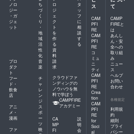
ノロ
ち
ロ
タ
ス
て
ジー
づ
ジ
ッ
・ガ
く
ェ
フ
CAM
CAMP
ジェ
り
ク
に
PFI
FIREと
ット
・
ト
相
RE
は
地
を
談
CAM
あんし
域
作
す
PFI
ん・安
活
る
る
RE
全への
性
資
コ
取り組
化
料
ミュ
み
プロ
音
請
ニ
ニュー
ダク
楽
求
ティ
ス
ト
CAM
ヘルプ
クラウドファ
フー
チ
PFI
お問い
ンディングの
ド・
ャ
RE
合わせ
ノウハウを無
飲食
レ
Crea
料で学ぼう
店
ン
tion
各種規定
CAMPFIRE
ジ
CAM
アカデミー
アニ
ス
利用規
PFI
メ・
ポ
約
RE
漫画
ー
CA
説
細則
for
ツ
MP
明
プライ
Soci
ファ
映
FI
会
バシー
al