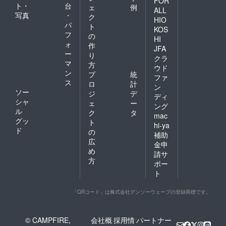
FOR
ト・
台
ェ
例
ALL
写真
・
ク
HIO
パ
ト
KOS
フ
の
HI
ォ
作
JFA
ー
り
クラ
マ
方
ウド
ン
プ
統
ファ
ス
ロ
計
ン
ソー
ジ
デ
ディ
シャ
ェ
ー
ング
ル
ク
タ
mac
グッ
ト
hi-ya
ド
の
補助
広
金申
め
請サ
方
ポー
ト
「QRコード」は株式会社デンソーウェーブの登録商標です。
© CAMPFIRE,
会社概
採用情
パートナー