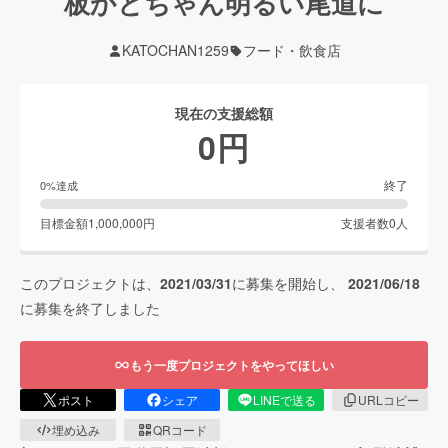
板かとちゃん明るい尾道に
KATOCHAN1259
フード・飲食店
現在の支援総額
0
円
終了
0
%達成
目標金額
1,000,000
円
支援者数
0
人
このプロジェクトは、
2021/03/31
に募集を開始し、
2021/06/18
に募集を終了しました
もう一度プロジェクトをやってほしい
ポスト
シェア
LINEで送る
URLコピー
埋め込み
QRコード