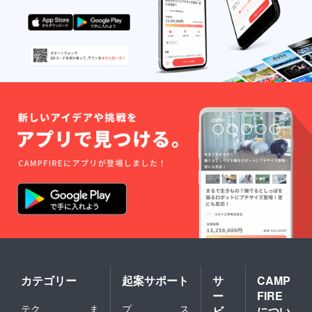
カテゴリー
起案サポート
サ
CAMP
ー
FIRE
テク
ま
プ
ス
ビ
につい