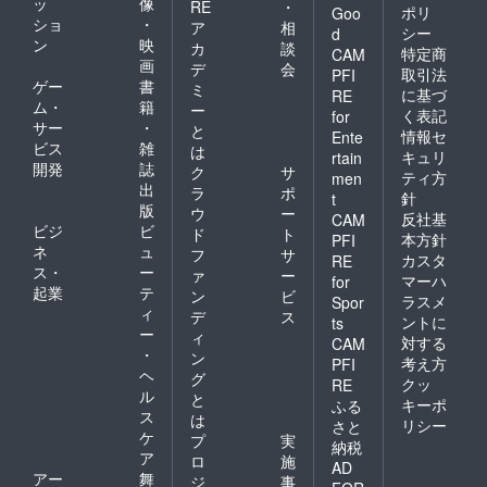
ッ
像
RE
・
ポリ
Goo
ショ
・
ア
相
シー
d
ン
映
カ
談
特定商
CAM
画
デ
会
取引法
PFI
ゲー
書
ミ
に基づ
RE
ム・
籍
ー
く表記
for
サー
・
と
情報セ
Ente
ビス
雑
は
キュリ
rtain
開発
誌
ク
サ
ティ方
men
出
ラ
ポ
針
t
版
ウ
ー
反社基
CAM
ビジ
ビ
ド
ト
本方針
PFI
ネ
ュ
フ
サ
カスタ
RE
ス・
ー
ァ
ー
マーハ
for
起業
テ
ン
ビ
ラスメ
Spor
ィ
デ
ス
ントに
ts
ー
ィ
対する
CAM
・
ン
考え方
PFI
ヘ
グ
クッ
RE
ル
と
キーポ
ふる
ス
は
リシー
さと
ケ
プ
実
納税
ア
ロ
施
AD
アー
舞
ジ
事