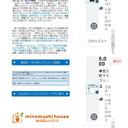
オリジ
14人
ナルス
お届
テッ
け予
カー×１
定：
枚
2021
年06
こ
月
の
リ
タ
ー
ン
詳細を見る
を
選
択
す
る
5,0
残り4
00
円
◆安八
町マス
コット
キャラ
支援
クター
者：
「アン
11人
ビー」
お届
×Roam
け予
Couch/
定：
小川亮
2021
年06
さん オ
こ
月
リジナ
の
リ
ルボト
タ