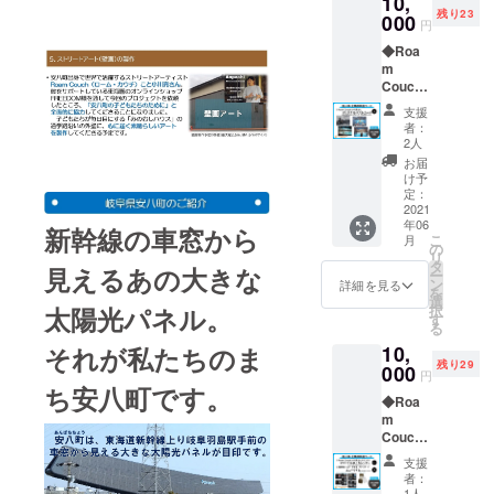
10,
残り23
000
円
◆Roa
m
Couch/
小川亮
支援
さん
者：
オリジ
2人
ナルポ
お届
スト
け予
カー
定：
ド タ
2021
年06
ギング
新幹線の車窓から
こ
月
付き 1
の
リ
枚 ※作
タ
見えるあの大きな
ー
品の指
ン
詳細を見る
を
定はで
選
太陽光パネル。
択
きませ
す
る
ん
それが私たちのま
10,
残り29
000
円
ち安八町です。
◆Roa
m
Couch/
小川亮
支援
さんサ
者：
イン入
1人