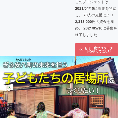
このプロジェクトは、
2021/04/10
に募集を開始
し、
78
人の支援により
2,318,000
円の資金を集
め、
2021/05/10
に募集を
終了しました
もう一度プロジェク
トをやってほしい