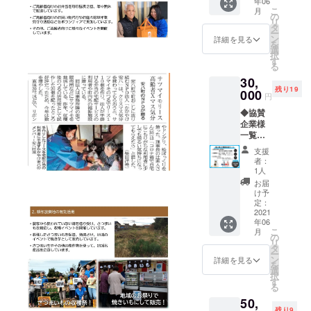
年06
セット
さ
こ
月
A×１
ん」
の
リ
セット
オリジ
タ
ー
※色の指
ナルス
ン
詳細を見る
を
定はで
テッ
選
択
きませ
カー×１
す
る
ん
枚
30,
◆「Ro
残り19
am
000
円
Couch/
◆協賛
小川亮
企業様
さ
一覧看
ん」
板に、
オリジ
支援
個人名
ナルス
者：
（企業
テッ
1人
名）を
カー×１
お届
記載 ※
枚
け予
記載す
定：
る個人
2021
年06
名（企
こ
月
業名）
の
リ
をお知
タ
ー
らせく
ン
詳細を見る
を
ださい
選
択
◆浅野
す
る
撚糸
50,
エアー
残り9