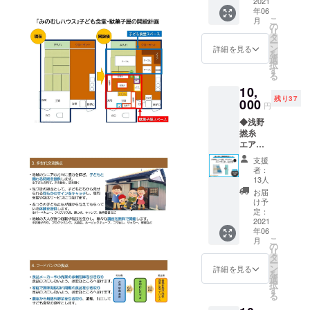
小川亮
2021
年06
さん オ
こ
月
リジナ
の
リ
ルTシャ
タ
ー
ツ×１枚
ン
詳細を見る
を
※サイズ
選
択
をお選
す
る
びくだ
10,
さい
残り37
（Ｓ・
000
円
Ｍ・
◆浅野
Ｌ・Ｘ
撚糸
Ｌ・Ｘ
エアー
ＸＬ・
かお
ＸＸＸ
支援
る ダ
Ｌ・Ｗ
者：
ディ
Ｍ・Ｗ
13人
ボー
Ｌ・
お届
イ エ
100・
け予
ニータ
110・
定：
イム
2021
120・
年06
セット
130・
こ
月
B×１
140・
の
リ
セット
150・
タ
ー
※色の指
160）
ン
詳細を見る
を
定はで
選
択
きませ
す
る
ん