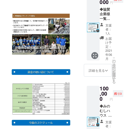
かお
000
円
る ダ
◆協賛
ディ
企業様
ボー
一覧看
イ エ
板に、
ニータ
支援
個人名
イム×１
者：
（企業
枚 ※色
1人
名）を
の指定
お届
記載 ※
はでき
け予
記載す
ません
定：
る個人
2021
◆みの
年06
名（企
むしハ
こ
月
業名）
ウス
の
リ
をお知
オリジ
タ
ー
らせく
ナル
ン
詳細を見る
を
ださい
トート
選
択
◆浅野
バック×
す
る
撚糸
１個 ※
100
エアー
色をお
かお
,00
選びく
残り3
る ダ
ださい
0
円
ディ
（ネイ
ボー
◆みの
ビー・
イ エ
むしハ
レッ
ニータ
ウス ペ
ド）
イム
ア２泊
支援
セット
３日無
者：