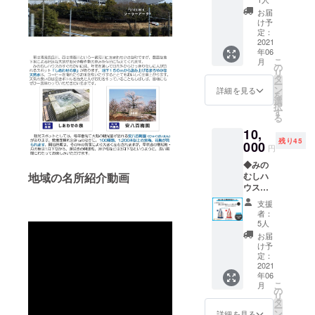
り オ
お届
リジナ
け予
ル卓上
定：
カレン
2021
年06
ダー×１
こ
月
セット
の
リ
※2021
タ
ー
年6月～
ン
詳細を見る
を
2022年
選
択
6月まで
す
る
のカレ
10,
ンダー
残り45
◆浅野
000
円
撚糸
◆みの
エアー
むしハ
地域の名所紹介動画
かお
ウス
る ダ
オリジ
ディ
支援
ナル
ボー
者：
トート
イ エ
5人
バック×
ニータ
お届
１個 ※
イム×１
け予
色をお
枚 ※色
定：
選びく
2021
の指定
年06
ださい
はでき
こ
月
（ネイ
ません
の
リ
ビー・
タ
ー
レッ
ン
詳細を見る