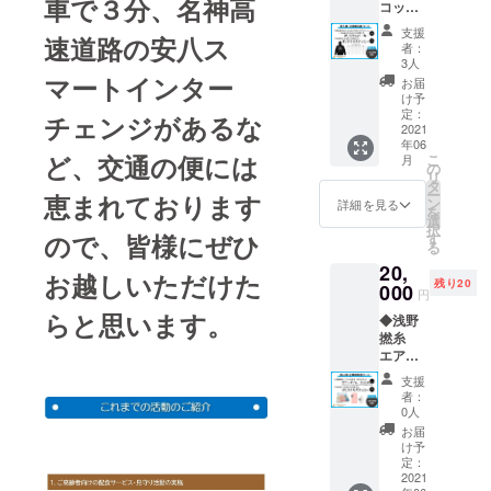
車で３分、名神高
コット
イ エ
キャラ
ニータ
支援
速道路の安八ス
クター
イム×１
者：
「アン
枚 ※色
3人
ビー」
の指定
マートインター
お届
×Roam
はでき
け予
Couch/
ません
定：
チェンジがあるな
小川亮
2021
年06
さん オ
ど、交通の便には
こ
月
リジナ
の
リ
ルパー
タ
ー
恵まれております
カー×１
ン
詳細を見る
を
枚 ※サ
選
択
イズを
ので、皆様にぜひ
す
る
お選び
20,
くださ
お越しいただけた
残り20
い
000
円
（Ｓ・
らと思います。
◆浅野
Ｍ・
撚糸
Ｌ・Ｘ
エアー
Ｌ・Ｘ
かお
ＸＬ・
支援
る ダ
ＸＸＸ
者：
ディ
ｌ）
0人
ボー
◆「Ro
お届
イ エ
am
け予
ニータ
Couch/
定：
イム
2021
小川亮