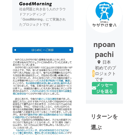
社会問題と向き合う人のクラウ
ドファンディング
「GoodMorning」にて実施され
たプロジェクトです。
npoan
pachi
日本
初めてのプ
ロジェクト
です
メッセー
ジを送る
リターンを
選ぶ