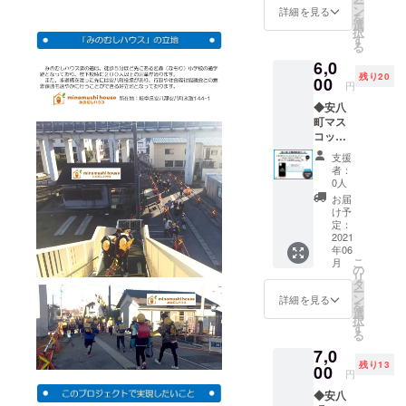
ー
ル×１個
ン
詳細を見る
を
選
択
す
る
6,0
残り20
00
円
◆安八
町マス
コット
キャラ
支援
クター
者：
「アン
0人
ビー」
お届
×Roam
け予
Couch/
定：
小川亮
2021
年06
さん オ
こ
月
リジナ
の
リ
ル「ｉP
タ
ー
ｈｏｎ
ン
詳細を見る
を
ｅ」
選
択
ケース×
す
る
１個 ※
7,0
機種を
残り13
お選び
00
円
くださ
◆安八
い