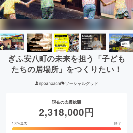
ぎふ安八町の未来を担う「子ども
たちの居場所」をつくりたい！
npoanpachi
ソーシャルグッド
現在の支援総額
2,318,000
円
終了
100
%達成