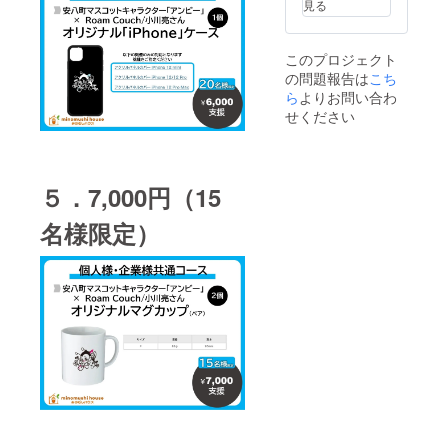
オンラ
見る
イン
ショッ
プ
このプロジェクト
「FREE
の問題報告は
こち
DOM」
ら
よりお問い合わ
内でク
ラウド
せください
ファン
ディン
グにつ
いての
５．7,000円（15
ページ
を設
け、そ
名様限定）
の中で
協賛企
業とし
て企業
名を掲
載 ※記
載する
企業名
をお知
らせく
ださい