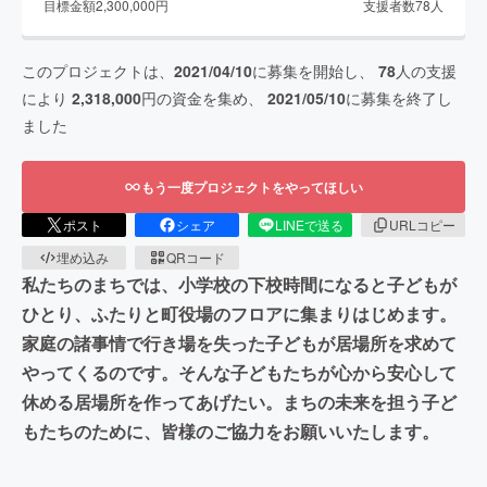
目標金額
2,300,000
円
支援者数
78
人
このプロジェクトは、
2021/04/10
に募集を開始し、
78
人の支援
により
2,318,000
円の資金を集め、
2021/05/10
に募集を終了し
ました
もう一度プロジェクトをやってほしい
ポスト
シェア
LINEで送る
URLコピー
埋め込み
QRコード
私たちのまちでは、小学校の下校時間になると子どもが
ひとり、ふたりと町役場のフロアに集まりはじめます。
家庭の諸事情で行き場を失った子どもが居場所を求めて
やってくるのです。そんな子どもたちが心から安心して
休める居場所を作ってあげたい。まちの未来を担う子ど
もたちのために、皆様のご協力をお願いいたします。