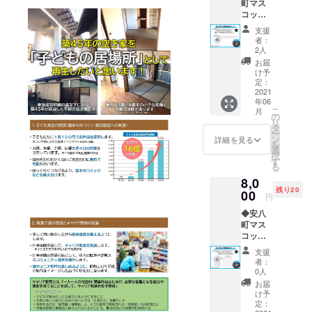
町マス
（iPhon
コット
e12mini
キャラ
・
支援
クター
iPhone
者：
「アン
12/12Pr
2人
ビー」
o・
お届
×Roam
iPhone
け予
Couch/
12ProM
定：
小川亮
2021
ax)
年06
さん オ
こ
月
リジナ
の
リ
ルマグ
タ
ー
カップ×
ン
詳細を見る
を
１セッ
選
択
ト（ペ
す
る
ア）
8,0
残り20
00
円
◆安八
町マス
コット
キャラ
支援
クター
者：
「アン
0人
ビー」
お届
×Roam
け予
Couch/
定：