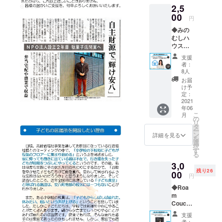
2,5
00
円
◆みの
むしハ
ウスの
施設長
支援
よりお
者：
礼の
8人
メール
お届
を送り
け予
ます
定：
2021
年06
こ
月
の
リ
タ
ー
ン
詳細を見る
を
選
択
す
る
3,0
残り26
00
円
◆Roa
m
Couch/
小川亮
支援
さん
者：