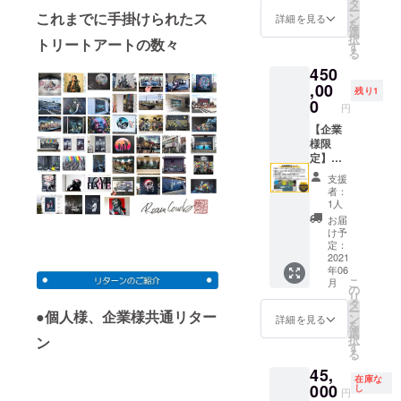
海圏の
（企業
の中
タ
ー
オンラ
名）を
に、企
これまでに手掛けられたス
ン
詳細を見る
を
イン
記載 ※
業名や
選
択
トリートアートの数々
ショッ
記載す
ロゴ
す
る
プ
る個人
マーク
450
「FREE
名（企
などを
DOM」
業名）
上手く
,00
残り1
内でク
をお知
取り入
0
円
ラウド
らせく
れて描
ファン
ださい
きます
【企業
ディン
◆浅野
※描画す
様限
グにつ
撚糸
る企業
定】
いての
エアー
名、ロ
◆Roa
支援
ページ
かお
ゴマー
m
者：
を設
る ダ
クをお
Couch/
1人
け、そ
ディ
知らせ
小川亮
お届
の中で
ボー
くださ
さんが
け予
協賛企
イ エ
い ◆協
今回製
定：
業とし
ニータ
賛企業
作予定
2021
年06
て個人
イム
様一覧
の壁画
こ
月
名（企
セット
看板に
アート
の
リ
業名）
Ａ×１
企業名
の中
タ
ー
●個人様、企業様共通リター
を掲載
セット
を記載
に、企
ン
詳細を見る
を
※記載す
※色の指
※記載す
業名や
選
択
ン
る個人
定はで
る企業
ロゴ
す
る
名（企
きませ
名をお
マーク
45,
業名）
ん ◆み
知らせ
などを
在庫な
をお知
のむし
くださ
上手く
000
し
円