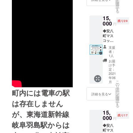
を
ド）
選
択
す
る
15,
残り29
000
円
◆安八
町マス
コット
キャラ
支援
クター
者：
「アン
1人
ビー」
お届
×Roam
け予
Couch/
定：
小川亮
2021
年06
さん オ
こ
月
リジナ
の
リ
ルトー
タ
町内には電車の駅
ー
トバッ
ン
詳細を見る
を
ク×１個
選
択
は存在しません
◆浅野
す
る
撚糸
15,
エアー
が、東海道新幹線
残り17
かお
000
円
る ダ
岐阜羽島駅からは
◆安八
ディ
町マス
ボー