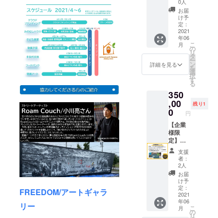
Ｂ×１
料宿泊
0人
セット
券 ※み
お届
※色の指
のむし
け予
定はで
ハウス
定：
きませ
で宿泊
2021
年06
ん
しなが
こ
月
◆Roa
ら安八
の
リ
m
町を
タ
ー
Couch/
知って
ン
詳細を見る
を
小川亮
いただ
選
択
さん
けます
す
る
オリジ
※滞在中
350
ナルポ
は軽車
スト
両を無
,00
残り1
カード
料でレ
0
円
×1枚 ※
ンタル
作品の
いたし
【企業
指定は
ます
様限
できま
（食事
定】
せん
の準備
◆Roa
支援
◆Roa
はあり
m
者：
m
ませ
Couch/
2人
Couch/
ん） ◆
小川亮
お届
小川亮
協賛企
さんが
け予
さんを
業様一
今回製
定：
FREEDOM/アートギャラ
サポー
覧看板
作予定
2021
年06
トして
に、個
の壁画
リー
こ
月
いる東
人名
アート
の
リ