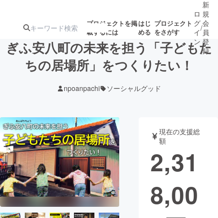
新
ロ
規
グ
会
プロジェクトを掲
はじ
プロジェクト
/
載するには
める
をさがす
イ
員
ン
登
ぎふ安八町の未来を担う「子どもた
録
ちの居場所」をつくりたい！
人気のプロ
注目のリ
注目の新着プロ
募集終了が近いプ
もうすぐ公開
npoanpachi
ソーシャルグッド
ジェクト
ターン
ジェクト
ロジェクト
されます
アート・写真
音楽
現在の支援総
額
2,31
テクノロジー・ガジェット
ゲーム・サ
8,00
映像・映画
書籍・雑誌
ビジネス・起業
チャレンジ