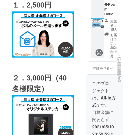
らせく
ハウ
い
取り入
１．2,500円
◆Roa
ださい
ス オ
◆Roa
れて描
m
リジナ
m
きます
Couch/
ルトー
Couch/
※描画す
小川亮
トバッ
小川亮
る企業
支援
さん
ク×１個
さんを
名、ロ
者：
壁画デ
※色をお
サポー
ゴマー
15人
ザイン
選びく
トして
クをお
お届
ジグ
ださい
いる東
知らせ
け予
レープ
（ネイ
海圏の
くださ
定：
リント×
2021
ビー・
オンラ
い
年06
１枚
レッ
イン
◆Roa
こ
月
（サイ
ド）
ショッ
m
の
リ
ズ
プ
Couch/
タ
ー
27×15
「FREE
小川亮
ン
詳細を見る
を
イン
DOM」
さんが
選
択
２．3
,000円（40
チ） ※
内でク
今回製
す
る
壁画が
ラウド
作予定
このプロ
名様限定）
完成す
ファン
の壁画
ジェクト
るまで
ディン
アート
デザイ
グにつ
の中
は、
All-In方
ンは非
いての
に、携
式
です。
公開で
ページ
帯で読
す ※ジ
を設
み取れ
目標金額に
グレー
け、そ
る企業
関わらず、
プリン
の中で
のQR
トと
協賛企
コード
2021/05/10
は、高
業とし
を描き
23:59:59
ま
細密な