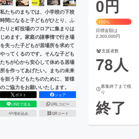
0
円
私たちのまちでは、小学校の下校
まちづくり・地域活性化
時間になると子どもがひとり、ふ
100%
たりと町役場のフロアに集まりは
目標金額は
CAMPFIRE for Social Good
CAMPFIRE Creation
2,300,000円
じめます。家庭の諸事情で行き場
CAMPFIREふるさと納税
machi-ya
コミュニティ
を失った子どもが居場所を求めて
支援者数
やってくるのです。そんな子ども
78
人
たちが心から安心して休める居場
所を作ってあげたい。まちの未来
を担う子どもたちのために、皆様
募集終了まで残
のご協力をお願いいたします。
り
ポスト
シェア
終了
LINEで送る
URLコピー
埋め込み
QRコード