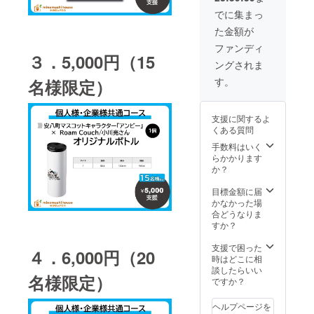
て企業
ます ※
原画再
名を掲
描画す
でに集まっ
生が可
載 ※記
るQR
た金額が
能な最
載する
コード
先端の
企業名
をお知
ファンディ
版画技
３．5,000円（15
をお知
らせく
ングされま
法のこ
らせく
ださい
とです
ださい
◆協賛
す。
名様限定）
企業様
一覧看
板に企
支援に関するよ
業名を
くある質問
記載 ※
記載す
手数料はいく
る企業
らかかります
名をお
か？
知らせ
くださ
目標金額に届
い
かなかった場
◆Roa
合どうなりま
m
すか？
Couch/
小川亮
支援で困った
４．6,000円（20
さんを
時はどこに相
サポー
談したらいい
名様限定）
トして
ですか？
いる東
海圏の
ヘルプページを