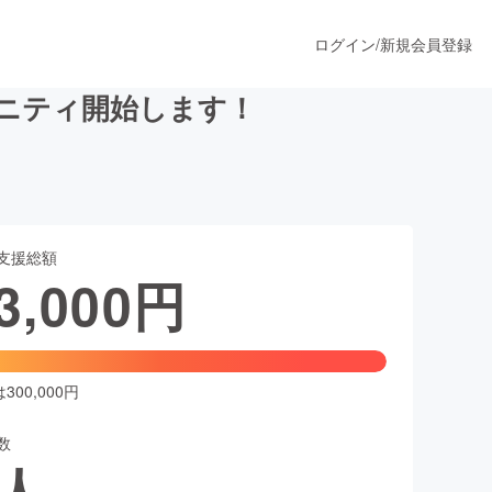
ログイン
/
新規会員登録
ュニティ開始します！
うすぐ公開されます
支援総額
プロダクト
3,000
円
ファッション
スポーツ
00,000円
数
ア
ソーシャルグッド
人