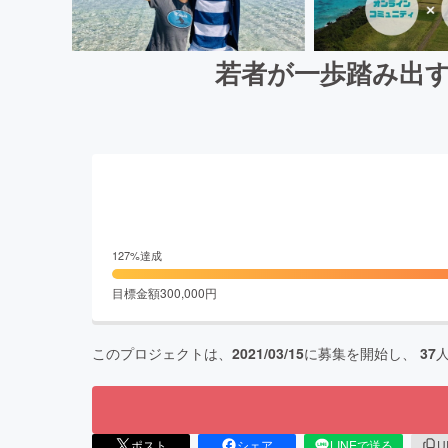
若者が一歩踏み出す
127
%達成
目標金額
300,000
円
このプロジェクトは、
2021/03/15
に募集を開始し、
37
ポスト
シェア
LINEで送る
U