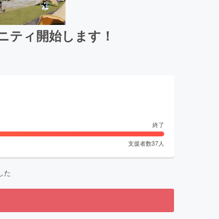
ュニティ開始します！
終了
支援者数
37
人
した