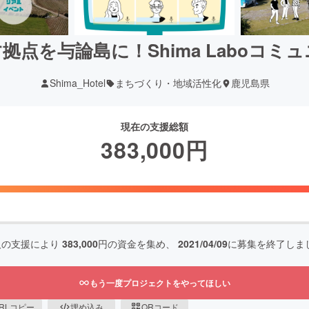
拠点を与論島に！Shima Laboコミ
Shima_Hotel
まちづくり・地域活性化
鹿児島県
現在の支援総額
383,000
円
人の支援により
383,000
円の資金を集め、
2021/04/09
に募集を終了しま
もう一度プロジェクトをやってほしい
RLコピー
埋め込み
QRコード