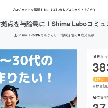
プロジェクトを掲載するには
はじめる
プロジェクトをさがす
拠点を与論島に！Shima Laboコミ
Shima_Hotel
まちづくり・地域活性化
鹿児島県
注目のリターン
注目の新着プロジェクト
募集終了が近いプロジェクト
も
現在の
音楽
舞台・パフォーマンス
38
ゲーム・サービス開発
フード・飲食店
127%
書籍・雑誌出版
アニメ・漫画
目標金額は3
支援者
チャレンジ
ビューティー・ヘルスケ
37