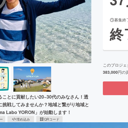
募集終
CAMPFIRE for Social Good
CAMPFIRE Creation
終
CAMPFIREふるさと納税
machi-ya
コミュニティ
このプロジェ
383,000
円の
ことに貢献したい20~30代のみなさん！透
に挑戦してみませんか？地域と繋がり地域と
 Labo YORON」が始動します！
ピー
埋め込み
QRコード