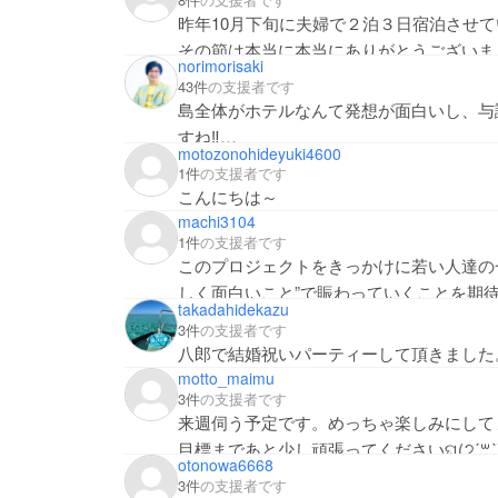
昨年10月下旬に夫婦で２泊３日宿泊させ
その節は本当に本当にありがとうございま
norimorisaki
43件
の支援者です
島全体がホテルなんて発想が面白いし、与
すね‼️
motozonohideyuki4600
1件
の支援者です
こんにちは～
machi3104
1件
の支援者です
このプロジェクトをきっかけに若い人達の
しく面白いこと”で賑わっていくことを期
takadahidekazu
3件
の支援者です
八郎で結婚祝いパーティーして頂きました
motto_maimu
3件
の支援者です
来週伺う予定です。めっちゃ楽しみにして
目標まであと少し頑張ってくださいଘ(੭ˊ꒳​ˋ
otonowa6668
3件
の支援者です