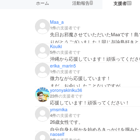
ホーム
活動報告
支援者
7
37
Maa_a
1件
の支援者です
先日お邪魔させていただいたMaaです！
りがとうございました！同じ与論島好きと
Kouiki
よろしくお願いします！
5件
の支援者です
沖縄から応援しています！頑張ってくださ
erika_marin5
1件
の支援者です
微力ながら応援しています！
まだ、お会いしたことないですが
yoronyakiniku36
発信・行動する二人に、
23件
の支援者です
刺激を受けています！頑張ってください！
応援しています！頑張ってください！
そして、仲間になれますように♪
ymsmika
4件
の支援者です
26歳女性です。
自分自身も何かを始めるきっかけを掴みた
naoself
応援しています(^^)
8件
の支援者です