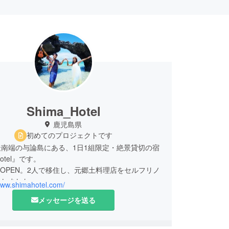
Shima_Hotel
鹿児島県
初めてのプロジェクトです
南端の与論島にある、1日1組限定・絶景貸切の宿
Hotel』です。
3月OPEN。2人で移住し、元郷土料理店をセルフリノ
ンしました。
/www.shimahotel.com/
らではの魅力を、最大限満喫してもらえる宿を目指
メッセージを送る
す！