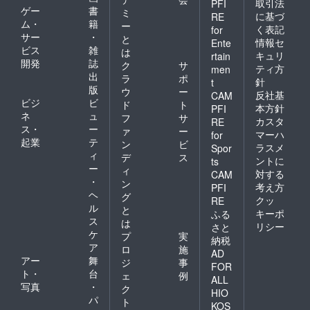
取引法
PFI
ゲー
書
ミ
に基づ
RE
ム・
籍
ー
く表記
for
サー
・
と
情報セ
Ente
ビス
雑
は
キュリ
rtain
開発
誌
ク
サ
ティ方
men
出
ラ
ポ
針
t
版
ウ
ー
反社基
CAM
ビジ
ビ
ド
ト
本方針
PFI
ネ
ュ
フ
サ
カスタ
RE
ス・
ー
ァ
ー
マーハ
for
起業
テ
ン
ビ
ラスメ
Spor
ィ
デ
ス
ントに
ts
ー
ィ
対する
CAM
・
ン
考え方
PFI
ヘ
グ
クッ
RE
ル
と
キーポ
ふる
ス
は
リシー
さと
ケ
プ
実
納税
ア
ロ
施
AD
アー
舞
ジ
事
FOR
ト・
台
ェ
例
ALL
写真
・
ク
HIO
パ
ト
KOS