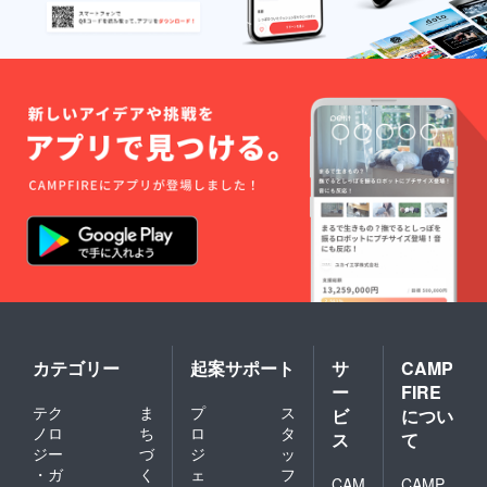
カテゴリー
起案サポート
サ
CAMP
ー
FIRE
テク
ま
プ
ス
ビ
につい
ノロ
ち
ロ
タ
ス
て
ジー
づ
ジ
ッ
・ガ
く
ェ
フ
CAM
CAMP