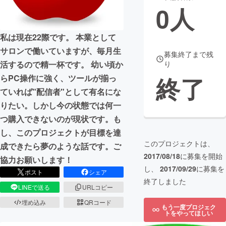
0
人
まちづくり・地域活性化
私は現在22際です。 本業として
サロンで働いていますが、毎月生
CAMPFIRE for Social Good
CAMPFIRE Creation
募集終了まで残
活するので精一杯です。 幼い頃か
り
CAMPFIREふるさと納税
machi-ya
コミュニティ
終了
らPC操作に強く、ツールが揃っ
ていれば"配信者"として有名にな
りたい。しかし今の状態では何一
つ購入できないのが現状です。も
し、このプロジェクトが目標を達
このプロジェクトは、
成できたら夢のような話です。ご
2017/08/18
に募集を開始
協力お願いします！
し、
2017/09/29
に募集を
ポスト
シェア
終了しました
LINEで送る
URLコピー
埋め込み
QRコード
もう一度プロジェク
トをやってほしい