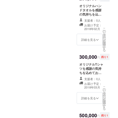
オリジナルハン
ドタオルを感謝
の気持ちを込め
てお送りしま
支援者：0人
す。
お届け予定：
こ
2018年02月
の
リ
タ
ー
ン
詳細を見る
を
選
択
す
る
300,000
円
残り1
オリジナルTシャ
ツを感謝の気持
ちを込めてお送
りします。
支援者：0人
お届け予定：
こ
2018年03月
の
リ
タ
ー
ン
詳細を見る
を
選
択
す
る
500,000
円
残り1