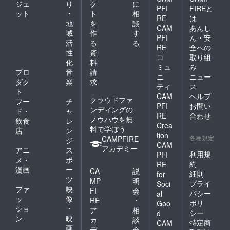
ジェ
り
ク
に
PFI
FIREと
ット
・
ト
相
RE
は
地
を
談
CAM
あんし
域
作
す
PFI
ん・安
活
る
る
RE
全への
性
資
コ
取り組
化
料
ミュ
み
プロ
音
請
ニ
ニュー
ダク
楽
求
ティ
ス
ト
CAM
ヘルプ
クラウドファ
フー
チ
PFI
お問い
ンディングの
ド・
ャ
RE
合わせ
ノウハウを無
飲食
レ
Crea
料で学ぼう
店
ン
tion
各種規定
CAMPFIRE
ジ
CAM
アカデミー
アニ
ス
利用規
PFI
メ・
ポ
約
RE
漫画
ー
CA
説
細則
for
ツ
MP
明
プライ
Soci
ファ
映
FI
会
バシー
al
ッ
像
RE
・
ポリ
Goo
ショ
・
ア
相
シー
d
ン
映
カ
談
特定商
CAM
画
デ
会