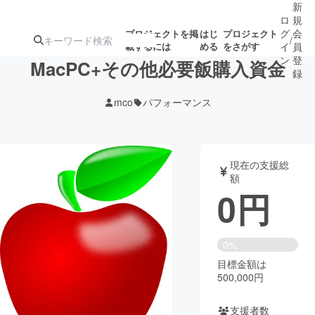
新
ロ
規
グ
会
プロジェクトを掲
はじ
プロジェクト
/
載するには
める
をさがす
イ
員
ン
登
MacPC+その他必要飯購入資金
録
mco
パフォーマンス
人気のプロ
注目のリ
注目の新着プロ
募集終了が近いプ
もうすぐ公開
ジェクト
ターン
ジェクト
ロジェクト
されます
現在の支援総
額
アート・写真
音楽
0
円
テクノロジー・ガジェット
ゲーム・サ
0%
目標金額は
映像・映画
書籍・雑誌
500,000円
ビジネス・起業
チャレンジ
支援者数