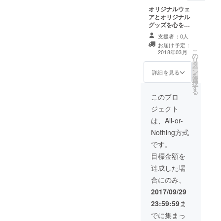
オリジナルウェ
アとオリジナル
グッズを心を込
めてお送りしま
支援者：0人
す。
お届け予定：
こ
2018年03月
の
リ
タ
ー
ン
詳細を見る
を
選
択
す
る
このプロ
ジェクト
は、All-or-
Nothing方式
です。
目標金額を
達成した場
合にのみ、
2017/09/29
23:59:59
ま
でに集まっ