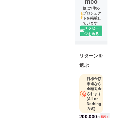
mco
他に1件の
プロジェク
トを掲載し
ています
メッセー
ジを送る
リターンを
選ぶ
目標金額
未達なら
全額返金
されます
(All-or-
Nothing
方式)
200,000
円
残り2