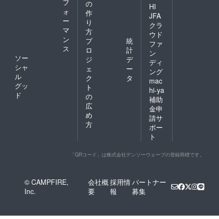
フ
の
HI
ォ
作
JFA
ー
り
クラ
マ
方
ウド
ン
プ
統
ファ
ス
ロ
計
ン
ソー
ジ
デ
ディ
シャ
ェ
ー
ング
ル
ク
タ
mac
グッ
ト
hi-ya
ド
の
補助
広
金申
め
請サ
方
ポー
ト
「QRコード」は株式会社デンソーウェーブの登録商標です。
© CAMPFIRE,
会社概
採用情
パートナー
Inc.
要
報
募集