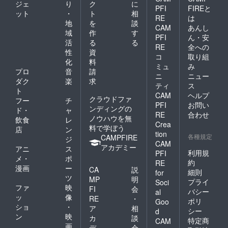
ジェ
り
ク
に
PFI
FIREと
ット
・
ト
相
RE
は
地
を
談
CAM
あんし
域
作
す
PFI
ん・安
活
る
る
RE
全への
性
資
コ
取り組
化
料
ミュ
み
プロ
音
請
ニ
ニュー
ダク
楽
求
ティ
ス
ト
CAM
ヘルプ
クラウドファ
フー
チ
PFI
お問い
ンディングの
ド・
ャ
RE
合わせ
ノウハウを無
飲食
レ
Crea
料で学ぼう
店
ン
tion
各種規定
CAMPFIRE
ジ
CAM
アカデミー
アニ
ス
利用規
PFI
メ・
ポ
約
RE
漫画
ー
CA
説
細則
for
ツ
MP
明
プライ
Soci
ファ
映
FI
会
バシー
al
ッ
像
RE
・
ポリ
Goo
ショ
・
ア
相
シー
d
ン
映
カ
談
特定商
CAM
画
デ
会