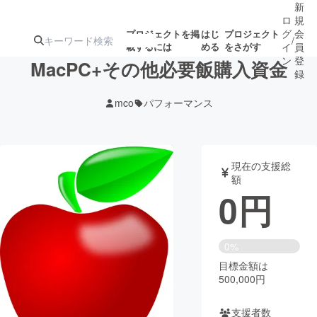
新
ロ
規
グ
会
プロジェクトを掲
はじ
プロジェクト
/
載するには
める
をさがす
イ
員
ン
登
MacPC+その他必要飯購入資金
録
mco
パフォーマンス
人気のプロ
注目のリ
注目の新着プロ
募集終了が近いプ
もうすぐ公開
ジェクト
ターン
ジェクト
ロジェクト
されます
現在の支援総
額
アート・写真
音楽
0
円
テクノロジー・ガジェット
ゲーム・サ
0%
目標金額は
映像・映画
書籍・雑誌
500,000円
ビジネス・起業
チャレンジ
支援者数