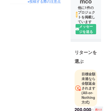
mco
※投稿する際の注意点
他に1件の
プロジェク
トを掲載し
ています
メッセー
ジを送る
リターンを
選ぶ
目標金額
未達なら
全額返金
されます
(All-or-
Nothing
方式)
200,000
円
残り2