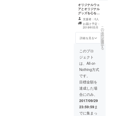
オリジナルウェ
アとオリジナル
グッズを心を込
めてお送りしま
支援者：0人
す。
お届け予定：
こ
2018年03月
の
リ
タ
ー
ン
詳細を見る
を
選
択
す
る
このプロ
ジェクト
は、All-or-
Nothing方式
です。
目標金額を
達成した場
合にのみ、
2017/09/29
23:59:59
ま
でに集まっ