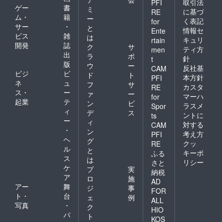
取引法
PFI
ゲー
書
ミ
に基づ
RE
ム・
籍
ー
く表記
for
サー
・
と
情報セ
Ente
ビス
雑
は
キュリ
rtain
開発
誌
ク
サ
ティ方
men
出
ラ
ポ
針
t
版
ウ
ー
反社基
CAM
ビジ
ビ
ド
ト
本方針
PFI
ネ
ュ
フ
サ
カスタ
RE
ス・
ー
ァ
ー
マーハ
for
起業
テ
ン
ビ
ラスメ
Spor
ィ
デ
ス
ントに
ts
ー
ィ
対する
CAM
・
ン
考え方
PFI
ヘ
グ
クッ
RE
ル
と
キーポ
ふる
ス
は
リシー
さと
ケ
プ
実
納税
ア
ロ
施
AD
アー
舞
ジ
事
FOR
ト・
台
ェ
例
ALL
写真
・
ク
HIO
パ
ト
KOS