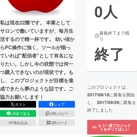
0
人
まちづくり・地域活性化
私は現在22際です。 本業として
サロンで働いていますが、毎月生
CAMPFIRE for Social Good
CAMPFIRE Creation
募集終了まで残
活するので精一杯です。 幼い頃か
り
CAMPFIREふるさと納税
machi-ya
コミュニティ
終了
らPC操作に強く、ツールが揃っ
ていれば"配信者"として有名にな
りたい。しかし今の状態では何一
つ購入できないのが現状です。も
し、このプロジェクトが目標を達
このプロジェクトは、
成できたら夢のような話です。ご
2017/08/18
に募集を開始
協力お願いします！
し、
2017/09/29
に募集を
ポスト
シェア
終了しました
LINEで送る
URLコピー
埋め込み
QRコード
もう一度プロジェク
トをやってほしい