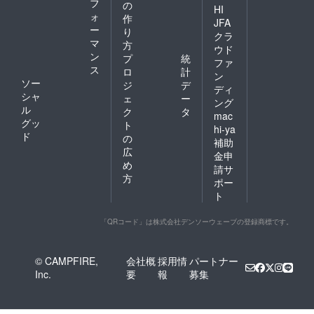
フ
の
HI
ォ
作
JFA
ー
り
クラ
マ
方
ウド
ン
プ
統
ファ
ス
ロ
計
ン
ソー
ジ
デ
ディ
シャ
ェ
ー
ング
ル
ク
タ
mac
グッ
ト
hi-ya
ド
の
補助
広
金申
め
請サ
方
ポー
ト
「QRコード」は株式会社デンソーウェーブの登録商標です。
© CAMPFIRE,
会社概
採用情
パートナー
Inc.
要
報
募集