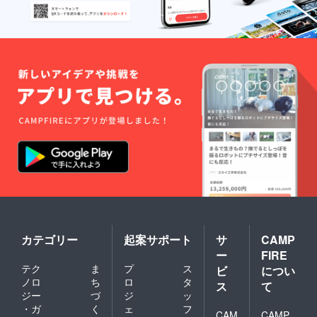
カテゴリー
起案サポート
サ
CAMP
ー
FIRE
テク
ま
プ
ス
ビ
につい
ノロ
ち
ロ
タ
ス
て
ジー
づ
ジ
ッ
・ガ
く
ェ
フ
CAM
CAMP