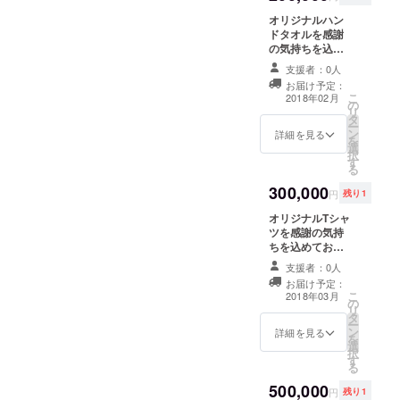
オリジナルハン
ドタオルを感謝
の気持ちを込め
てお送りしま
支援者：0人
す。
お届け予定：
こ
2018年02月
の
リ
タ
ー
ン
詳細を見る
を
選
択
す
る
300,000
円
残り1
オリジナルTシャ
ツを感謝の気持
ちを込めてお送
りします。
支援者：0人
お届け予定：
こ
2018年03月
の
リ
タ
ー
ン
詳細を見る
を
選
択
す
る
500,000
円
残り1