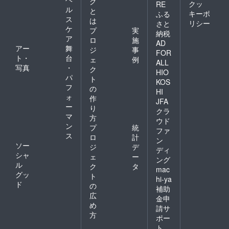
グ
クッ
RE
ル
と
キーポ
ふる
ス
は
リシー
さと
ケ
プ
実
納税
ア
ロ
施
AD
アー
舞
ジ
事
FOR
ト・
台
ェ
例
ALL
写真
・
ク
HIO
パ
ト
KOS
フ
の
HI
ォ
作
JFA
ー
り
クラ
マ
方
ウド
ン
プ
統
ファ
ス
ロ
計
ン
ソー
ジ
デ
ディ
シャ
ェ
ー
ング
ル
ク
タ
mac
グッ
ト
hi-ya
ド
の
補助
広
金申
め
請サ
方
ポー
ト