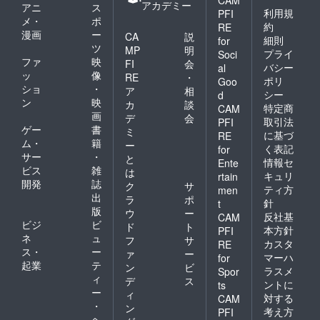
アカデミー
アニ
ス
利用規
PFI
メ・
ポ
約
RE
漫画
ー
CA
説
細則
for
ツ
MP
明
プライ
Soci
ファ
映
FI
会
バシー
al
ッ
像
RE
・
ポリ
Goo
ショ
・
ア
相
シー
d
ン
映
カ
談
特定商
CAM
画
デ
会
取引法
PFI
ゲー
書
ミ
に基づ
RE
ム・
籍
ー
く表記
for
サー
・
と
情報セ
Ente
ビス
雑
は
キュリ
rtain
開発
誌
ク
サ
ティ方
men
出
ラ
ポ
針
t
版
ウ
ー
反社基
CAM
ビジ
ビ
ド
ト
本方針
PFI
ネ
ュ
フ
サ
カスタ
RE
ス・
ー
ァ
ー
マーハ
for
起業
テ
ン
ビ
ラスメ
Spor
ィ
デ
ス
ントに
ts
ー
ィ
対する
CAM
・
ン
考え方
PFI
ヘ