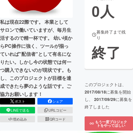
0
人
まちづくり・地域活性化
私は現在22際です。 本業として
サロンで働いていますが、毎月生
CAMPFIRE for Social Good
CAMPFIRE Creation
募集終了まで残
活するので精一杯です。 幼い頃か
り
CAMPFIREふるさと納税
machi-ya
コミュニティ
終了
らPC操作に強く、ツールが揃っ
ていれば"配信者"として有名にな
りたい。しかし今の状態では何一
つ購入できないのが現状です。も
し、このプロジェクトが目標を達
このプロジェクトは、
成できたら夢のような話です。ご
2017/08/18
に募集を開始
協力お願いします！
し、
2017/09/29
に募集を
ポスト
シェア
終了しました
LINEで送る
URLコピー
埋め込み
QRコード
もう一度プロジェク
トをやってほしい