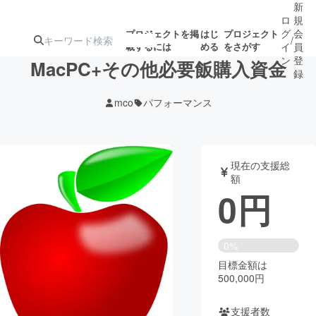
新
ロ
規
グ
会
プロジェクトを掲
はじ
プロジェクト
/
載するには
める
をさがす
イ
員
ン
登
MacPC+その他必要飯購入資金
録
mco
パフォーマンス
人気のプロ
注目のリ
注目の新着プロ
募集終了が近いプ
もうすぐ公開
ジェクト
ターン
ジェクト
ロジェクト
されます
現在の支援総
額
アート・写真
音楽
0
円
テクノロジー・ガジェット
ゲーム・サ
0%
目標金額は
映像・映画
書籍・雑誌
500,000円
ビジネス・起業
チャレンジ
支援者数