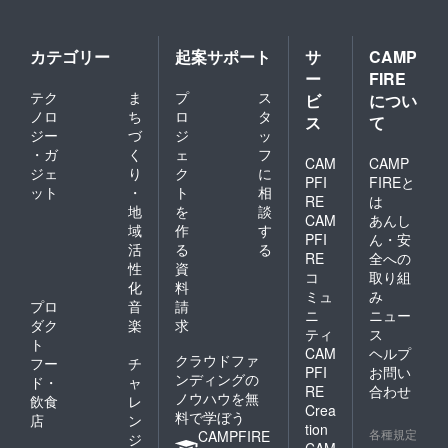
カテゴリー
起案サポート
サ
CAMP
ー
FIRE
テク
ま
プ
ス
ビ
につい
ノロ
ち
ロ
タ
ス
て
ジー
づ
ジ
ッ
・ガ
く
ェ
フ
CAM
CAMP
ジェ
り
ク
に
PFI
FIREと
ット
・
ト
相
RE
は
地
を
談
CAM
あんし
域
作
す
PFI
ん・安
活
る
る
RE
全への
性
資
コ
取り組
化
料
ミュ
み
プロ
音
請
ニ
ニュー
ダク
楽
求
ティ
ス
ト
CAM
ヘルプ
クラウドファ
フー
チ
PFI
お問い
ンディングの
ド・
ャ
RE
合わせ
ノウハウを無
飲食
レ
Crea
料で学ぼう
店
ン
tion
各種規定
CAMPFIRE
ジ
CAM