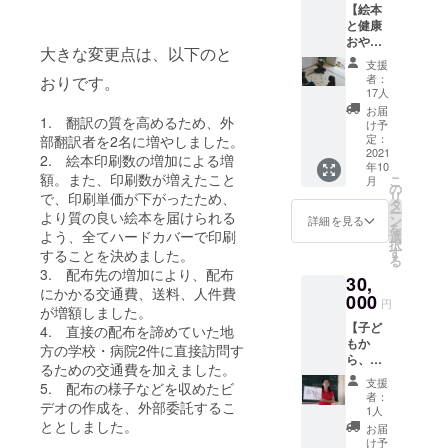
【絵本
す。 ま
と健康
た、管
おやつ
理栄養
大きな変更点は、以下のと
配布時
士が考
支援
のビデ
案し、
者：
おりです。
オが届
現地で
17人
くコー
配布す
お届
1. 翻訳の質を高めるため、外
ス】 子
るニン
け予
どもた
ジンス
定：
部翻訳者を2名に増やしました。
ちのニ
2021
コーン
2. 絵本印刷数の増加による増
年10
コニコ
のレシ
額。また、印刷数が増えたこと
こ
月
をお礼
ピ
の
リ
で、印刷単価が下がったため、
に。 絵
（PDF
タ
ー
より質の良い絵本を届けられる
本と健
で上記
ン
詳細を見る
を
康おや
よう、全てハードカバーで印刷
メール
選
択
つを学
に添
す
することを決めました。
る
校で配
付）を
3. 配布先の増加により、配布
30,
布する
お送り
にかかる交通費、送料、人件費
際の、
000
しま
円
が増額しました。
子ども
す。
【子ど
たちの
4. 直接の配布を諦めていた地
もか
様子な
方の学校・病院2件に直接訪問す
ら、お
どをま
るための交通費を加えました。
礼のビ
とめた
支援
5. 配布の様子などを収めたビ
デオ
ビデオ
者：
デオの作成を、外部委託するこ
メッ
を、編
1人
セージ
ととしました。
集した
お届
をもら
動画を
け予