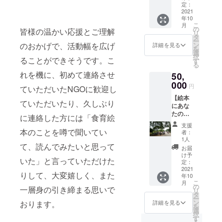
える
クラウ
定：
コー
2021
ドにて
年10
ス】 小
アップ
こ
月
学校や
し、各
の
皆様の温かい応援とご理解
リ
フリー
自でダ
タ
ー
スクー
ウン
のおかげで、活動幅を広げ
ン
詳細を見る
を
ルにて
ロード
選
択
ることができそうです。こ
絵本と
いただ
す
る
お菓子
く方法
れを機に、初めて連絡させ
50,
を配布
で、お
する
000
送りい
円
ていただいたNGOに歓迎し
際、現
たしま
【絵本
地とオ
す。
ていただいたり、久しぶり
にあな
ンライ
たの名
ンで繋
に連絡した方には「食育絵
前が載
ぎ、様
支援
るコー
子をご
本のことを噂で聞いてい
者：
ス】 小
覧いた
1人
て、読んでみたいと思って
学校や
だきま
お届
フリー
す
け予
いた」と言っていただけた
スクー
（2021
定：
ルにて
2021
年10月
りして、大変嬉しく、また
年10
絵本と
上旬の
こ
月
お菓子
予
の
一層身の引き締まる思いで
リ
を配布
定）。
タ
ー
する
ご都合
ン
おります。
詳細を見る
を
際、現
によ
選
択
地とオ
り、オ
す