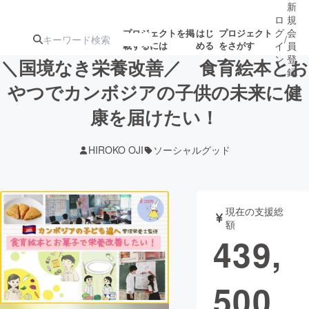
新
ロ
規
グ
会
プロジェクトを掲
はじ
プロジェクト
/
載するには
める
をさがす
イ
員
ン
登
＼国境なき栄養改善／ 食育絵本とお
録
やつでカンボジアの子供の未来に健
康を届けたい！
人気のプロ
注目のリ
注目の新着プロ
募集終了が近いプ
もうすぐ公開
ジェクト
ターン
ジェクト
ロジェクト
されます
HIROKO OJI
ソーシャルグッド
アート・写真
音楽
現在の支援総
テクノロジー・ガジェット
ゲーム・サ
額
439,
映像・映画
書籍・雑誌
500
ビジネス・起業
チャレンジ