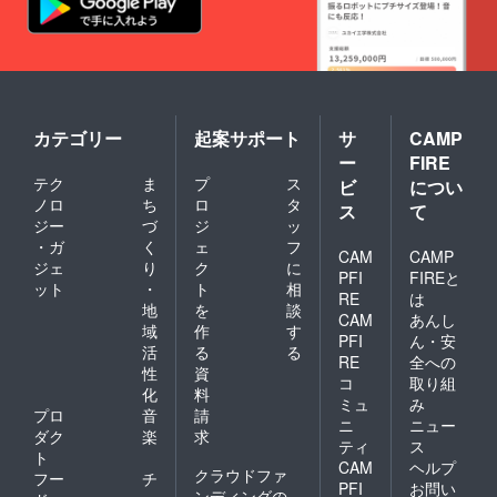
カテゴリー
起案サポート
サ
CAMP
ー
FIRE
テク
ま
プ
ス
ビ
につい
ノロ
ち
ロ
タ
ス
て
ジー
づ
ジ
ッ
・ガ
く
ェ
フ
CAM
CAMP
ジェ
り
ク
に
PFI
FIREと
ット
・
ト
相
RE
は
地
を
談
CAM
あんし
域
作
す
PFI
ん・安
活
る
る
RE
全への
性
資
コ
取り組
化
料
ミュ
み
プロ
音
請
ニ
ニュー
ダク
楽
求
ティ
ス
ト
CAM
ヘルプ
クラウドファ
フー
チ
PFI
お問い
ンディングの