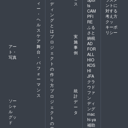
ィ
デ
ス
ントに
ts
ー
ィ
対する
CAM
・
ン
考え方
PFI
ヘ
グ
クッ
RE
ル
と
キーポ
ふる
ス
は
リシー
さと
ケ
プ
実
納税
ア
ロ
施
AD
アー
舞
ジ
事
FOR
ト・
台
ェ
例
ALL
写真
・
ク
HIO
パ
ト
KOS
フ
の
HI
ォ
作
JFA
ー
り
クラ
マ
方
ウド
ン
プ
統
ファ
ス
ロ
計
ン
ソー
ジ
デ
ディ
シャ
ェ
ー
ング
ル
ク
タ
mac
グッ
ト
hi-ya
ド
の
補助