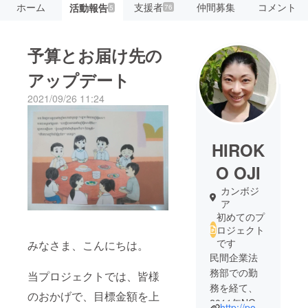
ホーム
支援者
仲間募集
コメント
活動報告
76
5
予算とお届け先の
アップデート
2021/09/26 11:24
HIROK
O OJI
カンボジ
ア
初めてのプ
ロジェクト
です
みなさま、こんにちは。
民間企業法
務部での勤
当プロジェクトでは、皆様
務を経て、
のおかげで、目標金額を上
2011年NGO
http://popok-khmer.com/