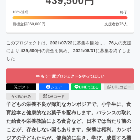
終了
122
%達成
目標金額
360,000
円
支援者数
76
人
このプロジェクトは、
2021/07/22
に募集を開始し、
76
人の支援
により
439,500
円の資金を集め、
2021/08/31
に募集を終了しま
した
もう一度プロジェクトをやってほしい
ポスト
シェア
LINEで送る
URLコピー
埋め込み
QRコード
子どもの栄養不良が深刻なカンボジアで、小学生に、食
育絵本と健康的なお菓子を配布します。バランスの取れ
た給食や栄養教諭による食育など、日本では当たり前の
ことが、存在しない国もあります。栄養は権利。カンボ
ジアの子どもたちが、健康的に生き、学び、成長する機