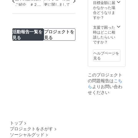
ダウン
どを、
目標金額に届
ご紹介 ＃２
更に関しまして
ロード
体感し
かなかった場
（ダチョウ小学
いただ
てくだ
合どうなりま
校）
く方法
さい。
すか？
で、お
また、
送りい
配布時
支援で困った
たしま
活動報告一覧を
プロジェクトを
に、子
時はどこに相
す。 ま
どもか
談したらいい
見る
見る
た、絵
らのご
ですか？
本の最
支援者
後の
様ご本
ヘルプページを
ページ
人に宛
見る
に、印
てた直
刷支援
接の
者とし
メッ
このプロジェクト
て、お
セージ
の問題報告は
こち
名前を
を撮影
掲載さ
ら
よりお問い合わ
し、
せてい
MP4の
せください
ただき
形式
ます。
で、後
ご支援
日お送
時、必
りしま
ず備考
す。
欄に、
トップ
>
掲載を
プロジェクトをさがす
>
ご希望
ソーシャルグッド
>
される