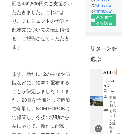
回る439,500円のご支援をい
職員の駐在
https://www.facebook.com/popok.cambodia
員としてカ
https://www.youtube.com/channel/UCH_9Iw1VfD-TvlzicjcadNA
ただきました。これによ
メッセー
ンボジア
り、プロジェクトの予算と
ジを送る
へ。女性の
配布先についての最新情報
自立支援、
小児外科医
を、ご報告させていただき
療支援、病
ます。
リターンを
院給食支
援、学齢期
選ぶ
児童の食生
活指針作成
500
円
まず、新たに12の学校や病
など、幅広
【１コ
院などに、絵本を配布する
い事業に携
イン
わる。こう
コー
ことが決定しました！！ま
ス】 ク
した経験を
支援
た、20冊を予備として追加
ラウド
者：
通して、栄
ファン
16人
で印刷し、NOM POPOKに
養の大切さ
ディン
お届
グの期
け予
を知り、
て保管し、今後の活動の必
間終了
定：
2018年、お
後に、
2021
要に応じて、新たに配布し
年10
プロ
菓子と栄養
こ
月
ジェク