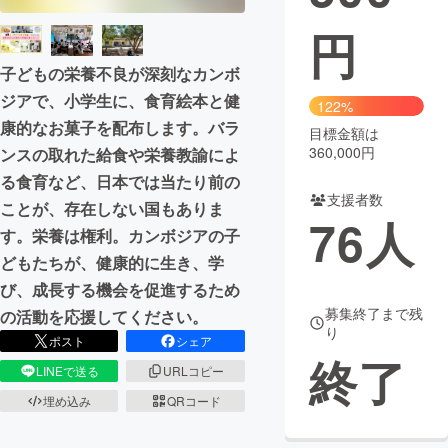
円
まちづくり・地域活性化
子どもの栄養不良が深刻なカンボ
ジアで、小学生に、食育絵本と健
CAMPFIRE for Social Good
CAMPFIRE Creation
122%
康的なお菓子を配布します。バラ
CAMPFIREふるさと納税
machi-ya
コミュニティ
目標金額は
360,000円
ンスの取れた給食や栄養教諭によ
る食育など、日本では当たり前の
支援者数
ことが、存在しない国もありま
76
人
す。栄養は権利。カンボジアの子
どもたちが、健康的に生き、学
び、成長する機会を促進するため
募集終了まで残
の活動を応援してください。
り
ポスト
シェア
終了
LINEで送る
URLコピー
埋め込み
QRコード