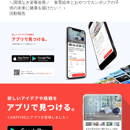
お名前
＼国境なき栄養改善／ 食育絵本とおやつでカンボジアの子
の記入
供の未来に健康を届けたい！
>
をお願
活動報告
いいた
しま
す。