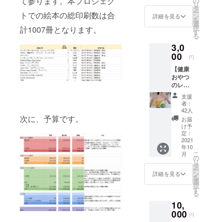
て参ります。本プロジェク
の
教育で子供
リ
トメン
タ
ー
の栄養改善
トでの絵本の総印刷数は合
バーよ
ン
詳細を見る
を
り、心
選
を目指す事
択
計1007冊となります。
を込め
す
業NOM
る
てお礼
3,0
POPOKを立
のメー
ルを差
00
ち上げる。
円
し上げ
【健康
ます。
おやつ
のレシ
ピがも
支援
らえる
者：
コー
42人
ス】 プ
次に、予算です。
お届
ロジェ
け予
クトメ
定：
ンバー
2021
年10
から、
こ
月
感謝の
の
リ
気持ち
タ
ー
を込め
ン
詳細を見る
を
て、お
選
択
礼の
す
る
メール
10,
をお送
りいた
000
円
しま