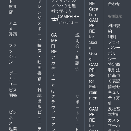
ド・
ャ
RE
合わせ
ノウハウを無
飲食
レ
Crea
料で学ぼう
店
ン
tion
各種規定
CAMPFIRE
ジ
CAM
アカデミー
アニ
ス
利用規
PFI
メ・
ポ
約
RE
漫画
ー
CA
説
細則
for
ツ
MP
明
プライ
Soci
ファ
映
FI
会
バシー
al
ッ
像
RE
・
ポリ
Goo
ショ
・
ア
相
シー
d
ン
映
カ
談
特定商
CAM
画
デ
会
取引法
PFI
ゲー
書
ミ
に基づ
RE
ム・
籍
ー
く表記
for
サー
・
と
情報セ
Ente
ビス
雑
は
キュリ
rtain
開発
誌
ク
サ
ティ方
men
出
ラ
ポ
針
t
版
ウ
ー
反社基
CAM
ビジ
ビ
ド
ト
本方針
PFI
ネ
ュ
フ
サ
カスタ
RE
ス・
ー
ァ
ー
マーハ
for
起業
テ
ン
ビ
ラスメ
Spor