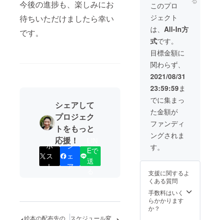
る
ンライ
今後の進捗も、楽しみにお
ンタイ
このプロ
ンで繋
ムでご
ジェクト
待ちいただけましたら幸い
ぎ、様
覧いた
子をご
だけな
は、
All-In方
です。
覧いた
い場合
式
です。
だきま
は、後
す
日、編
目標金額に
（2021
集した
関わらず、
年10月
動画を
上旬の
クラウ
2021/08/31
予
ドにて
23:59:59
ま
定）。
アップ
ご都合
し、各
でに集まっ
シェアして
により
自でダ
た金額が
オンタ
ウン
プロジェク
イムで
ロード
ファンディ
トをもっと
ご覧い
いただ
ングされま
ただけ
く方法
応援！
LIN
ない場
で、お
ポ
シ
す。
Eで
合は、
送りい
ス
ェ
後日、
送
たしま
ト
ア
編集し
す。 読
る
支援に関するよ
た動画
み聞か
くある質問
をクラ
せの様
ウドに
子、お
手数料はいく
てアッ
菓子を
らかかります
プし、
食べる
か？
各自で
様子な
絵本の配布先の
スケジュール変