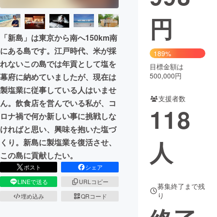
円
まちづくり・地域活性化
「新島」は東京から南へ150km南
CAMPFIRE for Social Good
CAMPFIRE Creation
にある島です。江戸時代、米が採
189%
CAMPFIREふるさと納税
machi-ya
コミュニティ
れないこの島では年貢として塩を
目標金額は
500,000円
幕府に納めていましたが、現在は
製塩業に従事している人はいませ
支援者数
ん。飲食店を営んでいる私が、コ
118
ロナ禍で何か新しい事に挑戦しな
ければと思い、興味を抱いた塩づ
人
くり。新島に製塩業を復活させ、
この島に貢献したい。
ポスト
シェア
LINEで送る
URLコピー
募集終了まで残
り
埋め込み
QRコード