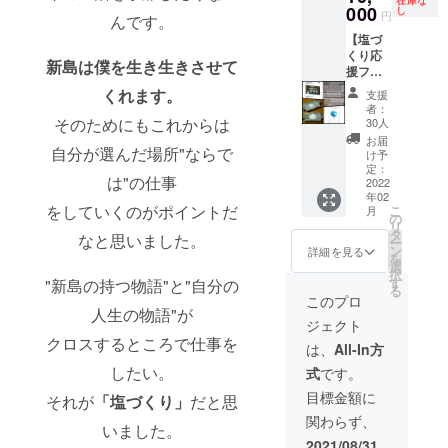
在庫な
フ体験
000
通（船
し
円
んです。
・2泊3
or飛行
【塩づ
日分の
機）/島
くり応
宿/まか
での宿
新島は僕を生き生きさせて
援フル
ない付
はご自
セッ
き ※こ
身で確
くれます。
支援
ト】 ・
ちらの
保をお
者：
工房の
リター
そのためにもこれからは
願いし
30人
コーガ
ンを購
ます。
お届
自分が選んだ場所"ならで
石に名
入され
→島の
け予
前を刻
る方
定：
宿のご
は"の仕事
む権利
2022
は、 ご
案内も
年02
（10cm
購入と
できま
をしていくのがポイントだ
こ
月
×10cm)
同時に
の
すの
リ
・新島
必ず以
タ
で、ご
なと思いました。
ー
オリジ
下の
ン
相談く
詳細を見る
を
ナル手
フォー
選
ださ
択
塩皿×1
ムから
す
"新島の持つ物語"と"自分の
い。
る
・記念
必要事
このプロ
すべき
人生の物語"が
項をご
ジェクト
最初の
入力く
クロスするところで仕事を
塩
ださ
は、
All-In方
（100g)
い。
したい。
式
です。
・お礼
https://f
の手紙
orms.gl
目標金額に
それが
「塩づくり」
だと思
＆塩フ
e/vYkA
関わらず、
リー
2muCc
いました。
ペー
u2w62
2021/08/31