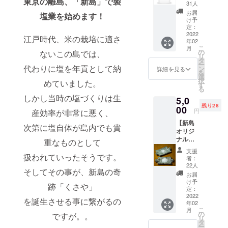
東京の離島、「新島」で製
べき最
31人
初の塩
お届
塩業を始めます！
(50g) ・
け予
お礼の
定：
手紙＆
2022
江戸時代、米の栽培に適さ
年02
塩フ
こ
月
リー
の
ないこの島では、
リ
ペー
タ
ー
パー
代わりに塩を年貢として納
ン
詳細を見る
を
選
択
めていました。
す
る
しかし当時の塩づくりは生
5,0
残り28
00
円
産効率が非常に悪く、
【新島
次第に塩自体が島内でも貴
オリジ
ナル手
重なものとして
塩皿
支援
セッ
扱われていったそうです。
者：
ト】 ・
22人
そしてその事が、新島の奇
新島オ
お届
リジナ
け予
跡「くさや」
ル手塩
定：
皿×1 ・
2022
を誕生させる事に繋がるの
年02
新島の
こ
月
塩
の
ですが。。
リ
（50g)
タ
ー