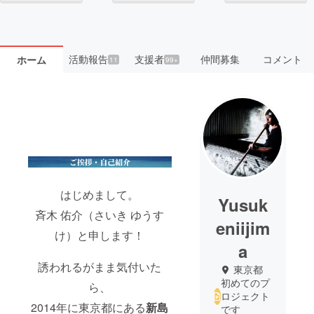
活動報告
支援者
仲間募集
コメント
ホーム
11
99+
はじめまして。
Yusuk
斉木 佑介（さいき ゆうす
eniijim
け）と申します！
a
誘われるがまま気付いた
東京都
初めてのプ
ら、
ロジェクト
2014年に東京都にある
新島
です