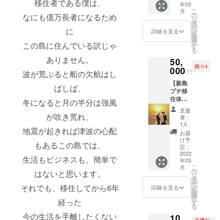
移住者である僕は、
年03
食材
居酒屋
こ
月
BBQ ・
サン
の
なにも億万長者になるた
め
リ
工房の
シャイ
タ
ー
コーガ
に
ンにて
ン
詳細を見る
を
石に自
お食事
選
択
こ
の島に住んでいる訳じゃ
分で名
後にお
す
る
前刻む
渡しし
ありません。
50,
権利
ます。
残り4
（サイ
000
円
波が荒ぶると船の欠航はし
ズ自由)
【新島
※日程
ばしば、
プチ移
は、後
住体
日連絡
冬になると月の半分は強風
験】 島
を取り
支援
での仕
が吹き荒れ、
合い調
者：
事を通
整させ
1人
地震が起きれば津波の心配
して、
ていた
お届
島の暮
だきま
け予
もあるこの島では、
らしを
す。 ・
定：
リアル
2022
期間は
生活もビジネスも、簡単で
年03
に感じ
現時点
こ
月
られま
で3月〜
の
はないと思います。
リ
す。 ・
11月を
タ
ー
塩づく
想定し
それでも、移住してから6年
ン
詳細を見る
を
り作業
ていま
選
択
経った
・島の
す。 ・
す
る
居酒屋
新島ま
今の生活を手離したくない
10,
スタッ
での交