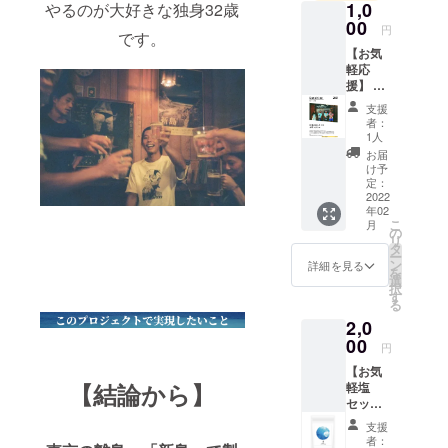
1,0
やるのが大好きな独身32歳
00
円
です。
【お気
軽応
援】 お
礼の手
支援
紙＆塩
者：
フリー
1人
ペー
お届
パー
け予
定：
2022
年02
こ
月
の
リ
タ
ー
ン
詳細を見る
を
選
択
す
る
2,0
00
円
【お気
【結論から】
軽塩
セッ
ト】 ・
支援
記念す
者：