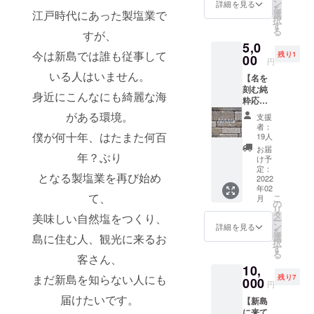
・お礼
ン
詳細を見る
を
の手紙
江戸時代にあった製塩業で
選
択
＆塩フ
す
る
すが、
リー
5,0
ペー
今は新島では誰も従事して
残り1
パー ※
00
円
新島オ
いる人はいません。
【名を
リジナ
刻む純
ル手塩
身近にこんなにも綺麗な海
粋応援
皿の物
セッ
語はこ
がある環境。
支援
ト】 ・
ちら
者：
工房の
僕が何十年、はたまた何百
http://nii
19人
コーガ
jimag.c
お届
年？ぶり
石に名
om/topi
け予
前を刻
c/12767
定：
となる製塩業を再び始め
む権利
2022
/
年02
（10cm
て、
こ
月
×10cm)
の
リ
・新島
タ
美味しい自然塩をつくり、
ー
の塩
ン
詳細を見る
を
（50g)
島に住む人、観光に来るお
選
択
・お礼
す
る
客さん、
の手紙
10,
＆塩フ
まだ新島を知らない人にも
残り7
リー
000
円
ペー
届けたいです。
【新島
パー ※
に来て
支援