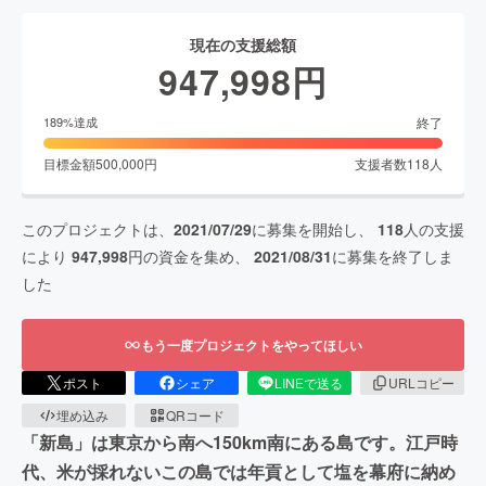
現在の支援総額
947,998
円
終了
189
%達成
目標金額
500,000
円
支援者数
118
人
このプロジェクトは、
2021/07/29
に募集を開始し、
118
人の支援
により
947,998
円の資金を集め、
2021/08/31
に募集を終了しま
した
もう一度プロジェクトをやってほしい
ポスト
シェア
LINEで送る
URLコピー
埋め込み
QRコード
「新島」は東京から南へ150km南にある島です。江戸時
代、米が採れないこの島では年貢として塩を幕府に納め