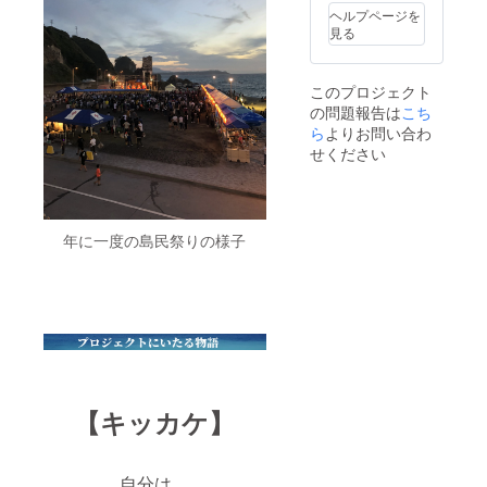
さい。
ヘルプページを
見る
このプロジェクト
の問題報告は
こち
ら
よりお問い合わ
せください
年に一度の島民祭りの様子
【キッカケ】
自分は、