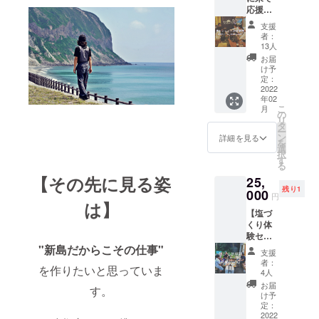
応援
時、必
セッ
ず備考
支援
ト】 ※
欄にご
者：
島内の
希望の
13人
方にも
お名前
お届
オスス
をご記
け予
メで
入くだ
定：
す！ ・
2022
さい。
年02
居酒屋
こ
月
サン
の
リ
シャイ
タ
ー
ンお食
ン
詳細を見る
を
事券
選
択
（食事
す
る
はコー
【その先に見る姿
25,
ス、島
残り1
酒飲み
000
円
放題）※
は】
【塩づ
有効期
くり体
限：
験セッ
2022年
ト】 ・
"新島だからこそ
の仕事"
2月〜
支援
塩づく
2023年
者：
を作りた
いと思って
いま
り体験
2月 ・
4人
（半
記念す
お届
す。
日） ・
べき最
け予
島の仲
初の塩
定：
間と島
2022
(100g)※