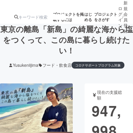
新
ロ
規
グ
会
プロジェクトを掲
はじ
プロジェクト
/
載するには
める
をさがす
イ
員
ン
登
東京の離島「新島」の綺麗な海から塩
録
をつくって、この島に暮らし続けた
い！
人気のプロ
注目のリ
注目の新着プロ
募集終了が近いプ
もうすぐ公開
ジェクト
ターン
ジェクト
ロジェクト
されます
Yusukeniijima
フード・飲食店
コロナサポートプログラム対象
アート・写真
音楽
現在の支援総
テクノロジー・ガジェット
ゲーム・サ
額
947,
映像・映画
書籍・雑誌
998
ビジネス・起業
チャレンジ