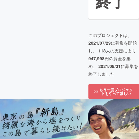
終了
このプロジェクトは、
2021/07/29
に募集を開始
し、
118
人の支援により
947,998
円の資金を集
め、
2021/08/31
に募集を
終了しました
もう一度プロジェク
トをやってほしい