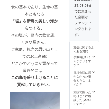
パー ※
QM6 ※
23:59:59
ま
支援
食の基本であり、生命の基
日程に
時、必
関して
でに集まっ
本ともなる
ず備考
は後日
た金額が
欄にご
調整の
「塩」を新島の美しい海か
希望の
連絡を
ファンディ
お名前
させて
らつくる。
ングされま
をご記
いただ
入くだ
きま
す。
その塩が、島内の飲食店、
さい。
す。
※新島オ
くさや屋さん、
リジナ
支援に関するよ
ご家庭、観光の思い出とし
ル手塩
くある質問
皿の物
てのお土産etc
語はこ
手数料はいく
ちら
らかかります
どこかでどうにか繋がって
http://nii
か？
jimag.c
最終的には、
om/topi
目標金額に届
c/12767
かなかった場
この島を盛
り上げることに
/ ※支援
合どうなりま
時、必
貢献していきたい。
すか？
ず備考
欄にご
支援で困った
希望の
時はどこに相
お名前
談したらいい
をご記
ですか？
入くだ