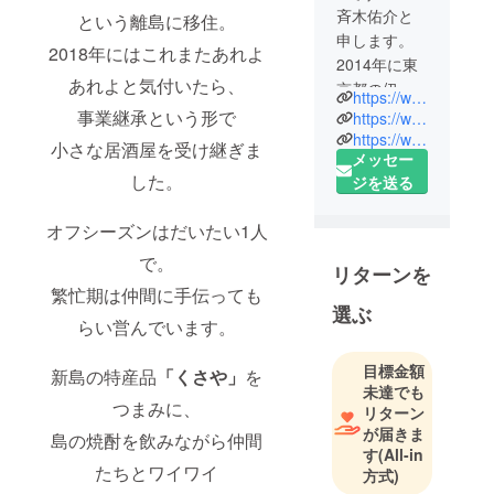
斉木佑介と
という離島に移住。
申します。
2018年にはこれまたあれよ
2014年に東
あれよと気付いたら、
京都の伊豆
https://www.facebook.com/yusuke.saiki.33
諸島にあ
事業継承という形で
https://www.instagram.com/yusukelephant/
る、新島と
https://www.instagram.com/niijima_sunshine/
小さな居酒屋を受け継ぎま
メッセー
いう島に移
した。
ジを送る
住し、2018
年から居酒
オフシーズンはだいたい1人
屋を経営し
ています。
で。
リターンを
繁忙期は仲間に手伝っても
選ぶ
らい営んでいます。
目標金額
新島の特産品
「くさや」
を
未達でも
つまみに、
リターン
が届きま
島の焼酎を飲みながら仲間
す
(All-in
たちとワイワイ
方式)