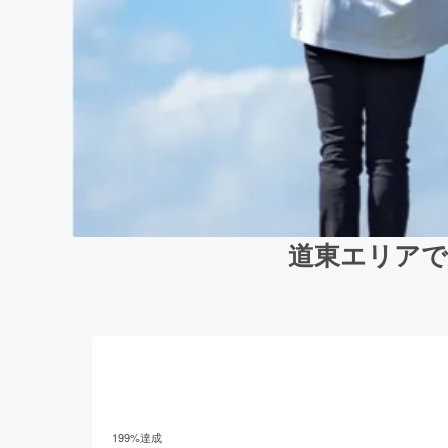
道東エリアで
199
%達成