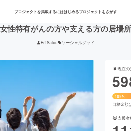
プロジェクトを掲載するには
はじめる
プロジェクトをさがす
女性特有がんの方や支える方の居場
Eri Satou
ソーシャルグッド
注目のリターン
注目の新着プロジェクト
募集終了が近いプロジェクト
も
現在の
音楽
舞台・パフォーマンス
59
ゲーム・サービス開発
フード・飲食店
199%
書籍・雑誌出版
アニメ・漫画
目標金額は3
支援者
チャレンジ
ビューティー・ヘルスケ
11