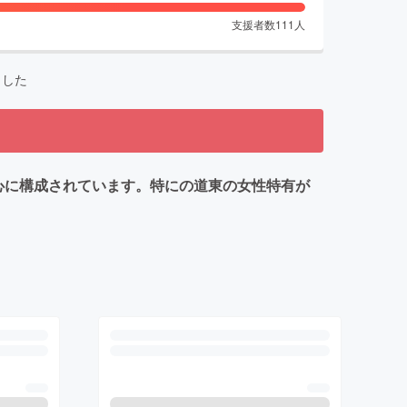
支援者数
111
人
ました
を中心に構成されています。特にの道東の女性特有が