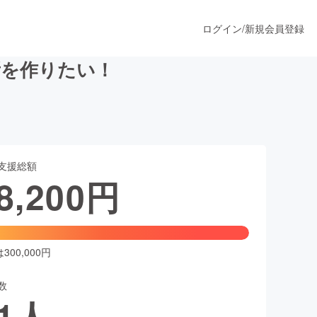
ログイン
/
新規会員登録
所を作りたい！
うすぐ公開されます
支援総額
プロダクト
8,200
円
ファッション
スポーツ
00,000円
数
ア
ソーシャルグッド
1
人