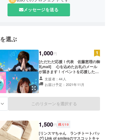
メッセージを送る
を選ぶ
1,000
円
[ただただ応援！代表 佐藤恵理の御
礼mail] 心を込めたお礼のメール
が届きます！イベントを応援したい
方向けのリターンです。 支援額は
支援者：44人
1000円～。お気持ちに応じて上乗せ
お届け予定：2021年11月
支援も可です。ご支援宜しくお願い
致します。
このリターンを選択する
る
1,500
円
残り
10
[リンスマちゃん ランチトートバッ
グ] Link of smilesのマスコットキャ