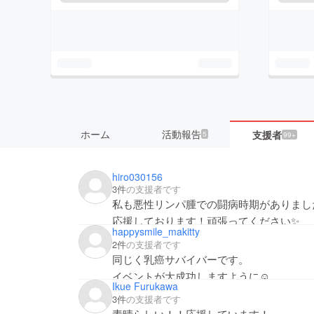
ホーム
活動報告
支援者
5
99+
hiro030156
3件
の支援者です
私も悪性リンパ腫での闘病時期がありまし
応援しております！頑張ってください✨
happysmile_makitty
2件
の支援者です
同じく乳癌サバイバーです。
イベントが大成功しますように☺️
Ikue Furukawa
僅かな金額ですが、気持ちだけは特大の最大
3件
の支援者です
心の底から応援しています😆
素晴らしい！！応援しています！