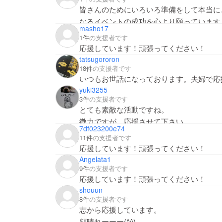
皆さんのためにいろいろ準備をして本当に
なるイベントの成功を心より願っています
masho17
1件
の支援者です
応援しています！頑張ってください！
tatsugororon
18件
の支援者です
いつもお世話になっております。夫婦で応
yuki3255
3件
の支援者です
とても素敵な活動ですね。
微力ですが、応援させて下さい。
7df023200e74
11件
の支援者です
応援しています！頑張ってください！
Angelata1
9件
の支援者です
応援しています！頑張ってください！
shouun
8件
の支援者です
志から応援しています。
顔晴れーーー(^^)