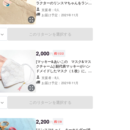
ラクターのリンスマちゃんをランチ
トートにしてお届け♪リンスマちゃ
支援者：0人
んは副代表マッキーのアイロンプリ
お届け予定：2021年11月
ントになりますので、使用と共に色
むら・はがれが起きる可能性、また
個体差が若干生じる可能性がありま
すことをご了承ください。ぜひリン
このリターンを選択する
る
スマちゃんをおともにランチタイム
をお楽しみください。＜ランチトー
トサイズ：縦19㎝×横28㎝（底マ
チ 縦9㎝×19㎝）※若干の誤差はあ
2,000
ると思います＞
円
残り
22
[マッキー&あいこの マスク&マス
クチャーム] 副代表マッキーがハン
ドメイドしたマスク（１枚）に、ス
タッフとして参加するあいこちゃん
支援者：8人
のマスクチャーム（一つ）をセット
お届け予定：2021年11月
にしてお届け！マスクサイズは標準
女性サイズとなります。マスク
チャームは画像のもの、マスクはホ
ワイト・ピンク・パープル予定して
このリターンを選択する
る
おります。もしもカラーのご要望が
あればご対応可能な場合もございま
す。備考欄にご記入の上ご相談くだ
さい。 -材質：表～コットンレース
2,200
＋シングルガーゼ・裏～ダブルガー
円
残り
9
ゼ -サイズ感：幅17㎝・縦12.5㎝
[リンスマちゃん キーホルダー(追