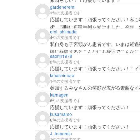
gardeneremi
1件
の支援者です
応援しています！頑張ってください！私も
術、同時に再建手術を受けました。今年、
emi_shimada
入れ換えの手術をします‼️皆さんも頑張っ
4件
の支援者です
私自身も子宮頸がん患者です。いまは経過
際に経験するとこんなにも身近でこんなに
saorin1978
り越えていけるよう…その活動を応援して
2件
の支援者です
応援しています！頑張ってください！！イ
kmachimura
1件
の支援者です
参加するみなさんの笑顔が広がる素敵なイ
kamagen
8件
の支援者です
応援しています！頑張ってください！
kusamamo
6件
の支援者です
応援しています！頑張ってください！
J_tomomin
1件
の支援者です