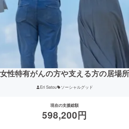
女性特有がんの方や支える方の居場
Eri Satou
ソーシャルグッド
現在の支援総額
598,200
円