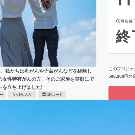
募集終
CAMPFIRE for Social Good
CAMPFIRE Creation
終
CAMPFIREふるさと納税
machi-ya
コミュニティ
このプロジェ
s」です。私たちは乳がんや子宮がんなどを経験し
598,200
円の
の女性特有がんの方、そのご家族を笑顔にで
を立ち上げました!
ピー
埋め込み
QRコード